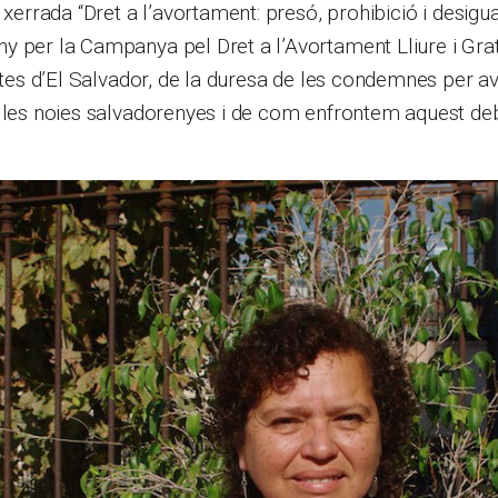
 xerrada “Dret a l’avortament: presó, prohibició i desigua
 per la Campanya pel Dret a l’Avortament Lliure i Grat
istes d’El Salvador, de la duresa de les condemnes per a
n les noies salvadorenyes i de com enfrontem aquest de