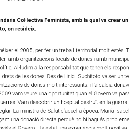
daria Col·lectiva Feminista, amb la qual va crear un
o, on resideix.
néixer el 2005, per fer un treball territorial molt estès.
len amb organitzacions locals de dones i amb municipal
olític. Al·ludim a la responsabilitat que tenen els respo
rets de les dones. Des de l’inici, Suchitoto va ser un terr
anitzacions de dones molt interessants, i l’alcaldia dona
l 2009 vam veure una oportunitat quan el Govern va pas
querres. Vam descobrir un hospital destruït en la guerra
eglar. La ministra de Salut d’aquella època, María Isabe
nçant una donació directa perquè no hi hagués probleme
iés el Govern. Ha estat una experiència molt positiva i