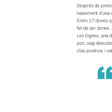
Després de prendr
naixement d’una o
Érem 27 dones qu
fet de ser dones.
Les Dignes, una 
poc, vaig descobr
clau positiva, i va