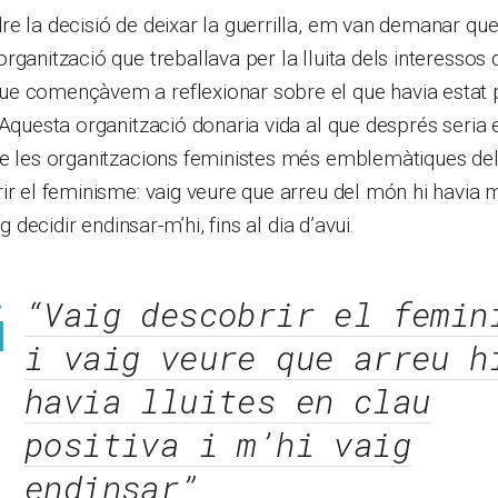
e la decisió de deixar la guerrilla, em van demanar qu
rganització que treballava per la lluita dels interessos 
e començàvem a reflexionar sobre el que havia estat p
 Aquesta organització donaria vida al que després seria
de les organitzacions feministes més emblemàtiques del
ir el feminisme: vaig veure que arreu del món hi havia m
ig decidir endinsar-m’hi, fins al dia d’avui.
“Vaig descobrir el femin
i vaig veure que arreu h
havia lluites en clau
positiva i m’hi vaig
endinsar”