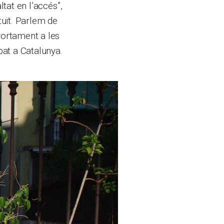
ltat en l’accés”,
uït. Parlem de
vortament a les
bat a Catalunya.