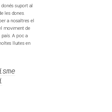
e donés suport al
de les dones.
er a nosaltres el
 el moviment de
 país. A poc a
oltes lluites en
isme
i