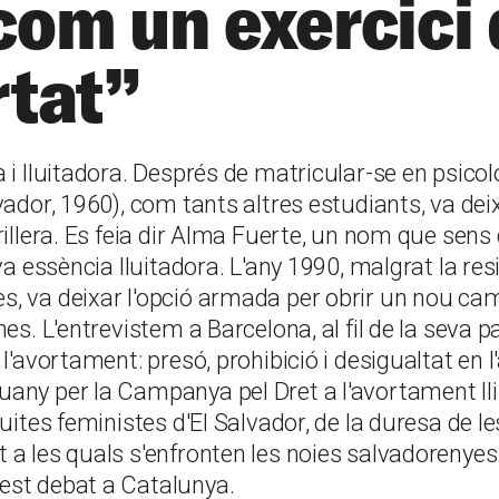
com un exercici
rtat”
 i lluitadora. Després de matricular-se en psico
vador, 1960), com tants altres estudiants, va dei
rillera. Es feia dir Alma Fuerte, un nom que sens
eva essència lluitadora. L'any 1990, malgrat la res
 va deixar l'opció armada per obrir un nou camí:
es. L'entrevistem a Barcelona, al fil de la seva p
l'avortament: presó, prohibició i desigualtat en l
ny per la Campanya pel Dret a l'avortament lliu
luites feministes d'El Salvador, de la duresa de
 a les quals s'enfronten les noies salvadorenyes
st debat a Catalunya.