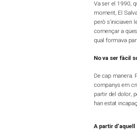
Va ser el 1990, qu
moment, El Salvad
però s’iniciaven 
començar a qüest
qual formava par
No va ser fàcil so
De cap manera. Pe
companys em criti
partir del dolor,
han estat incapa
A partir d’aque