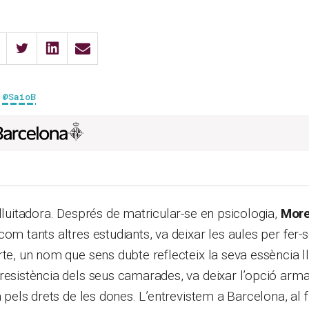
 @SaioB
 lluitadora. Després de matricular-se en psicologia,
More
om tants altres estudiants, va deixar les aules per fer-s
rte, un nom que sens dubte reflecteix la seva essència ll
resistència dels seus camarades, va deixar l’opció arma
a pels drets de les dones. L’entrevistem a Barcelona, al f