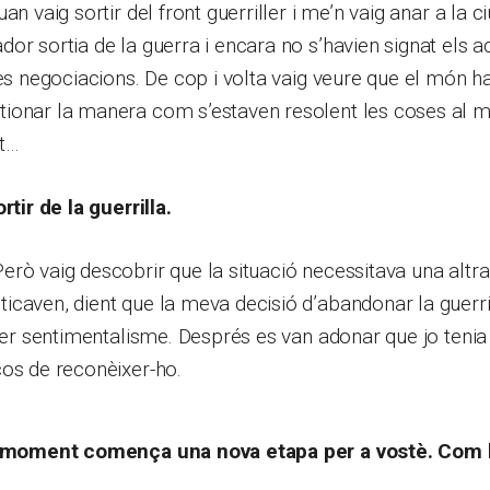
an vaig sortir del front guerriller i me’n vaig anar a la ci
or sortia de la guerra i encara no s’havien signat els a
les negociacions. De cop i volta vaig veure que el món ha
ionar la manera com s’estaven resolent les coses al mó
t…
rtir de la guerrilla.
rò vaig descobrir que la situació necessitava una altra
caven, dient que la meva decisió d’abandonar la guerril
 per sentimentalisme. Després es van adonar que jo tenia
ços de reconèixer-ho.
ll moment comença una nova etapa per a vostè. Com 