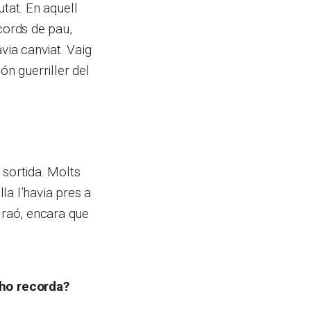
utat. En aquell
cords de pau,
via canviat. Vaig
n guerriller del
 sortida. Molts
la l’havia pres a
 raó, encara que
ho recorda?