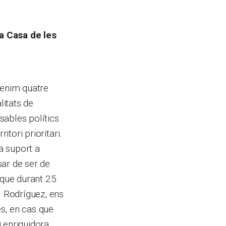
a Casa de les
 Tenim quatre
itats de
nsables polítics
itori prioritari.
va suport a
sar de ser de
 que durant 25
l Rodríguez, ens
s, en cas que
 enriquidora.