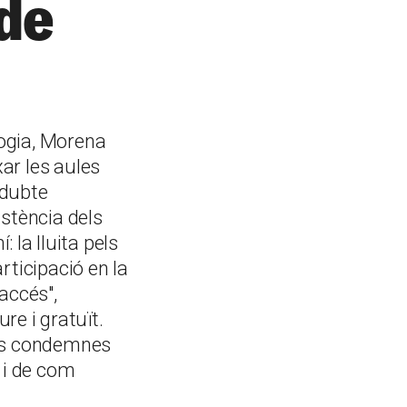
 de
logia, Morena
xar les aules
 dubte
istència dels
 la lluita pels
articipació en la
'accés",
re i gratuït.
 les condemnes
 i de com