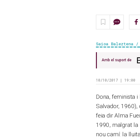
Saioa Baleztena /
Amb el suport de
10/10/2017 | 19:00
Dona, feminista i
Salvador, 1960), c
feia dir Alma Fue
1990, malgrat la 
nou camí: la lluit