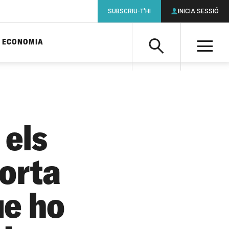
SUBSCRIU-T'HI
INICIA SESSIÓ
ECONOMIA
Cerca
M
Cerca
 els
vorta
ue ho