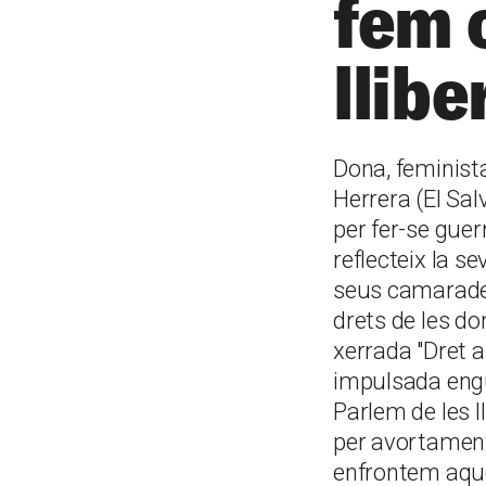
fem 
llibe
Dona, feminista
Herrera (El Sal
per fer-se guer
reflecteix la s
seus camarades,
drets de les don
xerrada "Dret a 
impulsada engua
Parlem de les l
per avortament
enfrontem aque