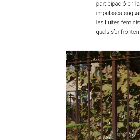
participació en la
impulsada enguany
les lluites femin
quals s’enfronte