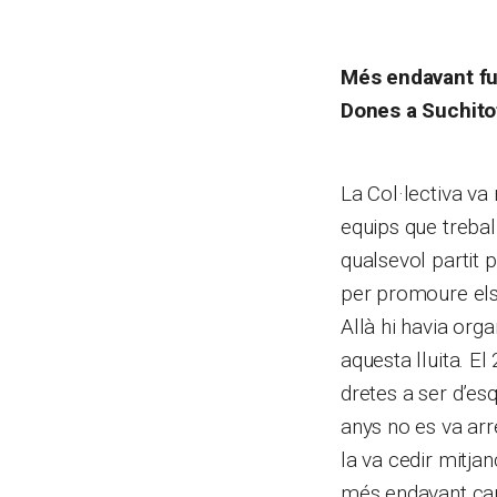
Més endavant fun
Dones a Suchitot
La Col·lectiva va 
equips que trebal
qualsevol partit p
per promoure els d
Allà hi havia org
aquesta lluita. E
dretes a ser d’es
anys no es va arr
la va cedir mitja
més endavant canv