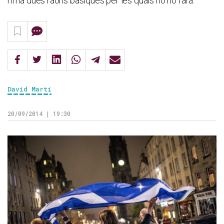
hi ha dues raons bàsiques per les quals no ho farà.
David Martí
20/09/2014 | 19:30