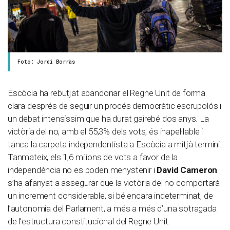
Foto: Jordi Borràs
Escòcia ha rebutjat abandonar el Regne Unit de forma
clara després de seguir un procés democràtic escrupolós i
un debat intensíssim que ha durat gairebé dos anys. La
victòria del no, amb el 55,3% dels vots, és inapel·lable i
tanca la carpeta independentista a Escòcia a mitjà termini.
Tanmateix, els 1,6 milions de vots a favor de la
independència no es poden menystenir i
David Cameron
s’ha afanyat a assegurar que la victòria del no comportarà
un increment considerable, si bé encara indeterminat, de
l’autonomia del Parlament, a més a més d’una sotragada
de l’estructura constitucional del Regne Unit.