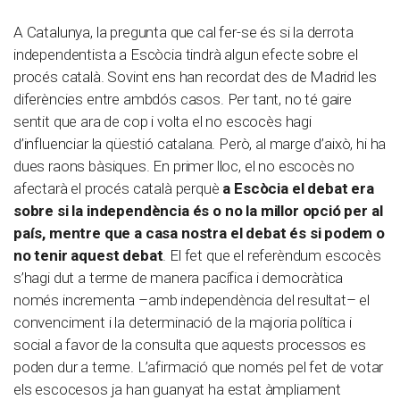
A Catalunya, la pregunta que cal fer-se és si la derrota
independentista a Escòcia tindrà algun efecte sobre el
procés català. Sovint ens han recordat des de Madrid les
diferències entre ambdós casos. Per tant, no té gaire
sentit que ara de cop i volta el no escocès hagi
d’influenciar la qüestió catalana. Però, al marge d’això, hi ha
dues raons bàsiques. En primer lloc, el no escocès no
afectarà el procés català perquè
a Escòcia el debat era
sobre si la independència és o no la millor opció per al
país, mentre que a casa nostra el debat és si podem o
no tenir aquest debat
. El fet que el referèndum escocès
s’hagi dut a terme de manera pacífica i democràtica
només incrementa –amb independència del resultat– el
convenciment i la determinació de la majoria política i
social a favor de la consulta que aquests processos es
poden dur a terme. L’afirmació que només pel fet de votar
els escocesos ja han guanyat ha estat àmpliament