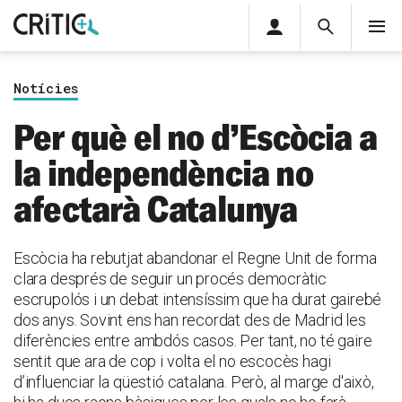
Àrea
Cerca
M
privada
Cerca
Subscriu-t'hi
Cerc
per...
Notícies
Inicia sessió
Per què el no d’Escòcia a
la independència no
afectarà Catalunya
Escòcia ha rebutjat abandonar el Regne Unit de forma
clara després de seguir un procés democràtic
escrupolós i un debat intensíssim que ha durat gairebé
dos anys. Sovint ens han recordat des de Madrid les
diferències entre ambdós casos. Per tant, no té gaire
sentit que ara de cop i volta el no escocès hagi
d’influenciar la qüestió catalana. Però, al marge d'això,