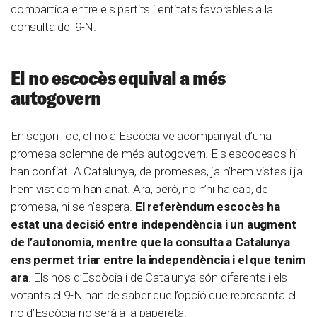
compartida entre els partits i entitats favorables a la
consulta del 9-N.
El no escocès equival a més
autogovern
En segon lloc, el no a Escòcia ve acompanyat d’una
promesa solemne de més autogovern. Els escocesos hi
han confiat. A Catalunya, de promeses, ja n’hem vistes i ja
hem vist com han anat. Ara, però, no n’hi ha cap, de
promesa, ni se n’espera.
El referèndum escocès ha
estat una decisió entre independència i un augment
de l’autonomia, mentre que la consulta a Catalunya
ens permet triar entre la independència i el que tenim
ara
. Els nos d’Escòcia i de Catalunya són diferents i els
votants el 9-N han de saber que l’opció que representa el
no d’Escòcia no serà a la papereta.