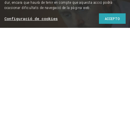
dur, encara que haurà de tenir en compte que aquesta acció podrà
ocasionar dificultats de navegació de la pàgina web.
Configuració de cookies
ACCEPTO
Foto: IVAN GIMÉNEZ
Entrevistes
ORIOL JUNQUERAS
“De res serviria que
guanyi el sí, si no
disposem d’eines per
gestionar el sí”