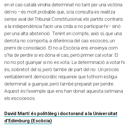
en el cas català vindria determinat no tant per una victòria
del no –és molt probable que, si la consulta es realitza
sense aval del Tribunal Constitucional, els partits contraris
a la independència facin una crida a no participar-hi– sinó
per una alta abstenció. Tenint en compte, això sí, que una
derrota no comporta, a diferència del cas escocès, un
premi de consolació. El no a Escòcia ens ensenya com
s’ha de perdre si es dóna el cas, però primer cal votar. El
no no pot guanyar si no es vota. La determinació a votar hi
és, sobretot del sí, però també de part del no. Un procés
veritablement democràtic requereix que tothom estigui
determinat a guanyar, però també preparat per perdre.
Aquest és l’exemple que ens han donat aquesta setmana
els escocesos.
David Martí és politòleg i doctorand a la Universitat
d’Edimburg (Escòcia)