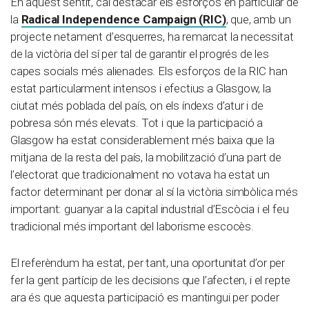
En aquest sentit, cal destacar els esforços en particular de
la
Radical Independence Campaign (RIC)
, que, amb un
projecte netament d’esquerres, ha remarcat la necessitat
de la victòria del sí per tal de garantir el progrés de les
capes socials més alienades. Els esforços de la RIC han
estat particularment intensos i efectius a Glasgow, la
ciutat més poblada del país, on els índexs d’atur i de
pobresa són més elevats. Tot i que la participació a
Glasgow ha estat considerablement més baixa que la
mitjana de la resta del país, la mobilització d’una part de
l’electorat que tradicionalment no votava ha estat un
factor determinant per donar al sí la victòria simbòlica més
important: guanyar a la capital industrial d’Escòcia i el feu
tradicional més important del laborisme escocès.
El referèndum ha estat, per tant, una oportunitat d’or per
fer la gent partícip de les decisions que l’afecten, i el repte
ara és que aquesta participació es mantingui per poder