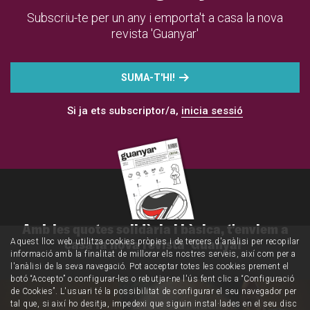
Subscriu-te per un any i emporta't a casa la nova
revista 'Guanyar'
SUMA-T'HI!
Si ja ets subscriptor/a,
inicia sessió
Amb les quotes solidària i bàsica, t'enviem a
casa la nova revista 'Guanyar'
Aquest lloc web utilitza cookies pròpies i de tercers d'anàlisi per recopilar
informació amb la finalitat de millorar els nostres serveis, així com per a
l'anàlisi de la seva navegació. Pot acceptar totes les cookies prement el
botó “Accepto” o configurar-les o rebutjar-ne l'ús fent clic a “Configuració
de Cookies”. L'usuari té la possibilitat de configurar el seu navegador per
tal que, si així ho desitja, impedexi que siguin instal·lades en el seu disc