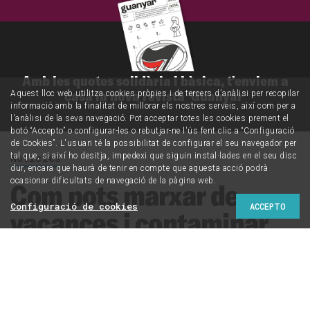
Amb les quotes solidària i bàsica, t'enviem a
casa la nova revista 'Guanyar'
Aquest lloc web utilitza cookies pròpies i de tercers d'anàlisi per recopilar
informació amb la finalitat de millorar els nostres serveis, així com per a
l'anàlisi de la seva navegació. Pot acceptar totes les cookies prement el
botó “Accepto” o configurar-les o rebutjar-ne l'ús fent clic a “Configuració
de Cookies”. L'usuari té la possibilitat de configurar el seu navegador per
tal que, si així ho desitja, impedexi que siguin instal·lades en el seu disc
Notícies
dur, encara que haurà de tenir en compte que aquesta acció podrà
ocasionar dificultats de navegació de la pàgina web.
Com pots marxar de
Configuració de cookies
ACCEPTO
vacances i contaminar
menys?