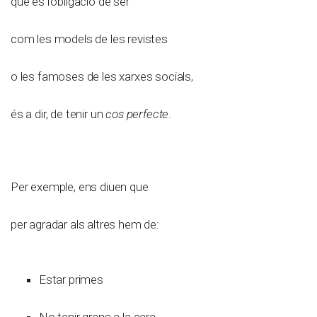
que és l’obligació de ser
com les models de les revistes
o les famoses de les xarxes socials,
és a dir, de tenir un
cos perfecte
.
Per exemple, ens diuen que
per agradar als altres hem de:
Estar primes
No tenir grans a la cara