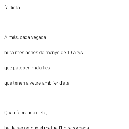
fa dieta.
A més, cada vegada
hi ha més nenes de menys de 10 anys
que pateixen malalties
que tenen a veure amb fer dieta.
Quan facis una dieta,
ha de ser perquè el metge t’ho recomana