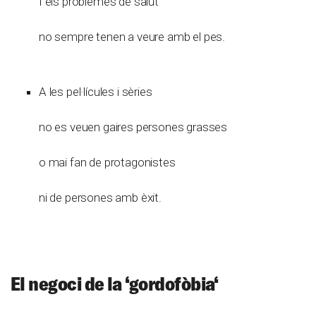
I els problemes de salut
no sempre tenen a veure amb el pes.
A les pel·lícules i sèries
no es veuen gaires persones grasses
o mai fan de protagonistes
ni de persones amb èxit.
El negoci de la ‘gordofòbia
‘