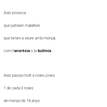
Això provoca
que pateixin malalties
que tenen a veure amb menjar,
com l’
anorèxia
o la
bulímia
.
Això passa molt a noies joves.
1 de cada 3 noies
de menys de 16 anys