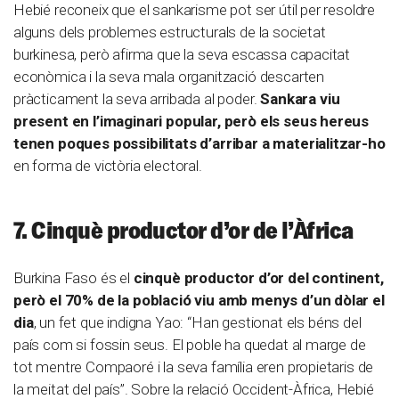
Hebié reconeix que el sankarisme pot ser útil per resoldre
alguns dels problemes estructurals de la societat
burkinesa, però afirma que la seva escassa capacitat
econòmica i la seva mala organització descarten
pràcticament la seva arribada al poder.
Sankara viu
present en l’imaginari popular, però els seus hereus
tenen poques possibilitats d’arribar a materialitzar-ho
en forma de victòria electoral.
7. Cinquè productor d’or de l’Àfrica
Burkina Faso és el
cinquè productor d’or del continent,
però el 70% de la població viu amb menys d’un dòlar el
dia
, un fet que indigna Yao: “Han gestionat els béns del
país com si fossin seus. El poble ha quedat al marge de
tot mentre Compaoré i la seva família eren propietaris de
la meitat del país”. Sobre la relació Occident-Àfrica, Hebié