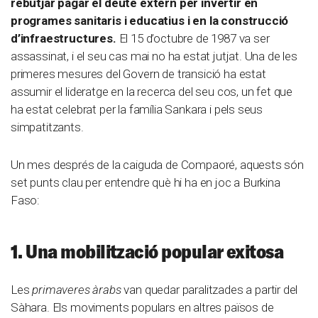
rebutjar pagar el deute extern per invertir en
programes sanitaris i educatius i en la construcció
d’infraestructures.
El 15 d’octubre de 1987 va ser
assassinat, i el seu cas mai no ha estat jutjat. Una de les
primeres mesures del Govern de transició ha estat
assumir el lideratge en la recerca del seu cos, un fet que
ha estat celebrat per la família Sankara i pels seus
simpatitzants.
Un mes després de la caiguda de Compaoré, aquests són
set punts clau per entendre què hi ha en joc a Burkina
Faso:
1. Una mobilització popular exitosa
Les
primaveres àrabs
van quedar paralitzades a partir del
Sàhara. Els moviments populars en altres països de