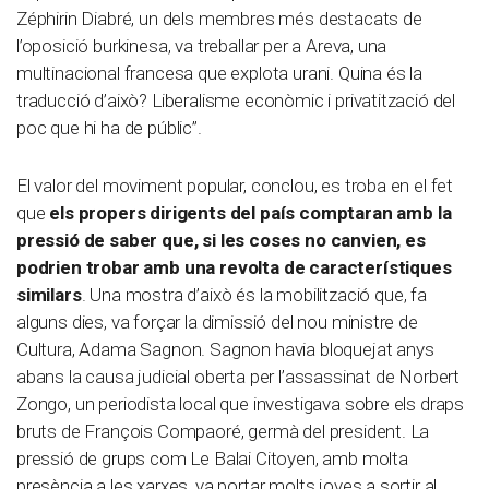
Zéphirin Diabré, un dels membres més destacats de
l’oposició burkinesa, va treballar per a Areva, una
multinacional francesa que explota urani. Quina és la
traducció d’això? Liberalisme econòmic i privatització del
poc que hi ha de públic”.
El valor del moviment popular, conclou, es troba en el fet
que
els propers dirigents del país comptaran amb la
pressió de saber que, si les coses no canvien, es
podrien trobar amb una revolta de característiques
similars
. Una mostra d’això és la mobilització que, fa
alguns dies, va forçar la dimissió del nou ministre de
Cultura, Adama Sagnon. Sagnon havia bloquejat anys
abans la causa judicial oberta per l’assassinat de Norbert
Zongo, un periodista local que investigava sobre els draps
bruts de François Compaoré, germà del president. La
pressió de grups com Le Balai Citoyen, amb molta
presència a les xarxes, va portar molts joves a sortir al