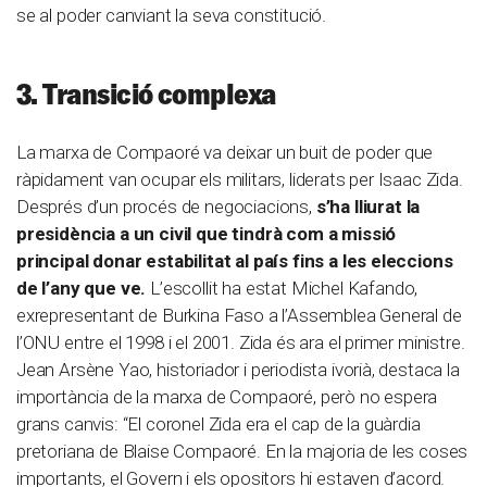
se al poder canviant la seva constitució.
3. Transició complexa
La marxa de Compaoré va deixar un buit de poder que
ràpidament van ocupar els militars, liderats per Isaac Zida.
Després d’un procés de negociacions,
s’ha lliurat la
presidència a un civil que tindrà com a missió
principal donar estabilitat al país fins a les eleccions
de l’any que ve.
L’escollit ha estat Michel Kafando,
exrepresentant de Burkina Faso a l’Assemblea General de
l’ONU entre el 1998 i el 2001. Zida és ara el primer ministre.
Jean Arsène Yao, historiador i periodista ivorià, destaca la
importància de la marxa de Compaoré, però no espera
grans canvis: “El coronel Zida era el cap de la guàrdia
pretoriana de Blaise Compaoré. En la majoria de les coses
importants, el Govern i els opositors hi estaven d’acord.