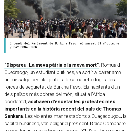
Incendi del Parlament de Burkina Faso, el passat 31 d’octubre
/ DAY DONALDSON
“Dispareu. La meva pàtria o la meva mort”
: Romuald
Ouedraogo, un estudiant burkinès, va sortir al carrer amb
un missatge ben clar pintat a la samarreta dirigit a les
forces de seguretat de Burkina Faso. Els habitants d’un
dels països més pobres del món, situat a l’Àfrica
occidental,
acabaven d’encetar les protestes més
importants en la història recent del país de Thomas
Sankara
. Les violentes manifestacions a Ouagadougou, la
capital burkinesa, van obligar el president Blaise Compaoré
a abandonar la presidència el passat 31 d’octubre i marxar