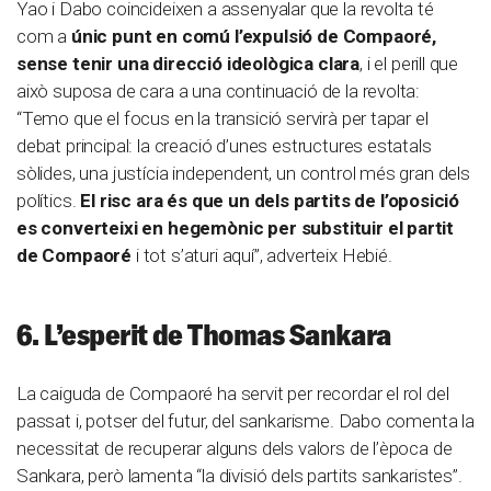
Yao i Dabo coincideixen a assenyalar que la revolta té
com a
únic punt en comú l’expulsió de Compaoré,
sense tenir una direcció ideològica clara
, i el perill que
això suposa de cara a una continuació de la revolta:
“Temo que el focus en la transició servirà per tapar el
debat principal: la creació d’unes estructures estatals
sòlides, una justícia independent, un control més gran dels
polítics.
El risc ara és que un dels partits de l’oposició
es converteixi en hegemònic per substituir el partit
de Compaoré
i tot s’aturi aquí”, adverteix Hebié.
6. L’esperit de Thomas Sankara
La caiguda de Compaoré ha servit per recordar el rol del
passat i, potser del futur, del sankarisme. Dabo comenta la
necessitat de recuperar alguns dels valors de l’època de
Sankara, però lamenta “la divisió dels partits sankaristes”.