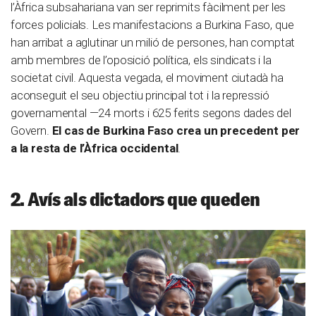
l’Àfrica subsahariana van ser reprimits fàcilment per les
forces policials. Les manifestacions a Burkina Faso, que
han arribat a aglutinar un milió de persones, han comptat
amb membres de l’oposició política, els sindicats i la
societat civil. Aquesta vegada, el moviment ciutadà ha
aconseguit el seu objectiu principal tot i la repressió
governamental —24 morts i 625 ferits segons dades del
Govern.
El cas de Burkina Faso crea un precedent per
a la resta de l’Àfrica occidental
.
2. Avís als dictadors que queden