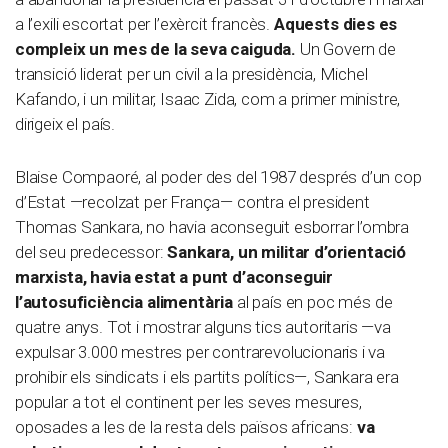
a l’exili escortat per l’exèrcit francès.
Aquests dies es
compleix un mes de la seva caiguda.
Un Govern de
transició liderat per un civil a la presidència, Michel
Kafando, i un militar, Isaac Zida, com a primer ministre,
dirigeix el país.
Blaise Compaoré, al poder des del 1987 després d’un cop
d’Estat —recolzat per França— contra el president
Thomas Sankara, no havia aconseguit esborrar l’ombra
del seu predecessor:
Sankara, un militar d’orientació
marxista, havia estat a punt d’aconseguir
l’autosuficiència alimentària
al país en poc més de
quatre anys. Tot i mostrar alguns tics autoritaris —va
expulsar 3.000 mestres per contrarevolucionaris i va
prohibir els sindicats i els partits polítics—, Sankara era
popular a tot el continent per les seves mesures,
oposades a les de la resta dels països africans:
va