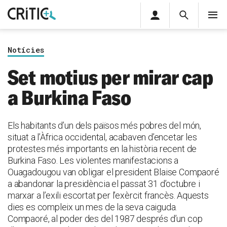
Àrea
Cerca
M
privada
Cerca
Subscriu-t'hi
Cerc
per...
Notícies
Inicia sessió
Set motius per mirar cap
a Burkina Faso
Els habitants d’un dels països més pobres del món,
situat a l’Àfrica occidental, acabaven d’encetar les
protestes més importants en la història recent de
Burkina Faso. Les violentes manifestacions a
Ouagadougou van obligar el president Blaise Compaoré
a abandonar la presidència el passat 31 d’octubre i
marxar a l’exili escortat per l’exèrcit francès. Aquests
dies es compleix un mes de la seva caiguda.
Compaoré, al poder des del 1987 després d’un cop