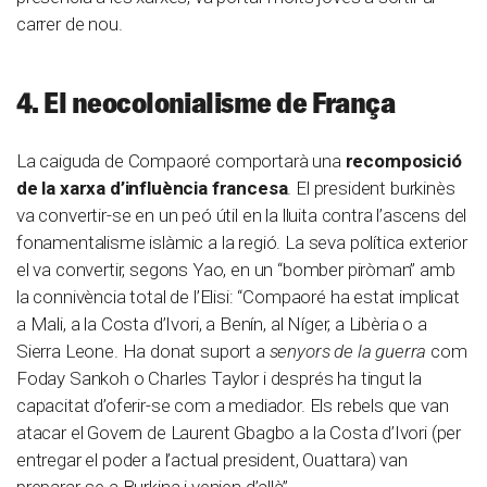
carrer de nou.
4. El neocolonialisme de França
La caiguda de Compaoré comportarà una
recomposició
de la xarxa d’influència francesa
. El president burkinès
va convertir-se en un peó útil en la lluita contra l’ascens del
fonamentalisme islàmic a la regió. La seva política exterior
el va convertir, segons Yao, en un “bomber piròman” amb
la connivència total de l’Elisi: “Compaoré ha estat implicat
a Mali, a la Costa d’Ivori, a Benín, al Níger, a Libèria o a
Sierra Leone. Ha donat suport a
senyors de la guerra
com
Foday Sankoh o Charles Taylor i després ha tingut la
capacitat d’oferir-se com a mediador. Els rebels que van
atacar el Govern de Laurent Gbagbo a la Costa d’Ivori (per
entregar el poder a l’actual president, Ouattara) van
preparar-se a Burkina i venien d’allà”.