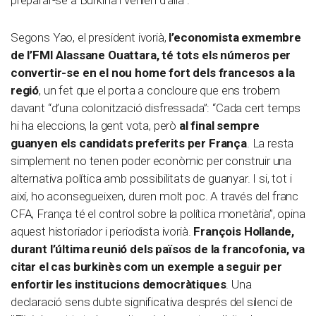
Segons Yao, el president ivorià,
l’economista exmembre
de l’FMI Alassane Ouattara, té tots els números per
convertir-se en el nou home fort dels francesos a la
regió
, un fet que el porta a concloure que ens trobem
davant “d’una colonització disfressada”: “Cada cert temps
hi ha eleccions, la gent vota, però
al final sempre
guanyen els candidats preferits per França
. La resta
simplement no tenen poder econòmic per construir una
alternativa política amb possibilitats de guanyar. I si, tot i
així, ho aconsegueixen, duren molt poc. A través del franc
CFA, França té el control sobre la política monetària”, opina
aquest historiador i periodista ivorià.
François Hollande,
durant l’última reunió dels països de la francofonia, va
citar el cas burkinès com un exemple a seguir per
enfortir les institucions democràtiques
. Una
declaració sens dubte significativa després del silenci de