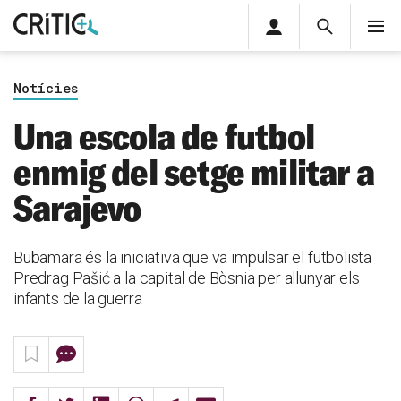
Àrea
Cerca
M
privada
Cerca
Subscriu-t'hi
Cerc
per...
Notícies
Inicia sessió
Una escola de futbol
enmig del setge militar a
Sarajevo
Bubamara és la iniciativa que va impulsar el futbolista
Predrag Pašić a la capital de Bòsnia per allunyar els
infants de la guerra