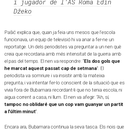
i jugador de l’AS Roma Edin
Džeko
Pašić explica que, quan ja feia uns mesos que l’escola
funcionava, un equip de televisió hi va anar a fer-ne un
reportatge. Un dels periodistes va preguntar a un nen què
creia que recordaria amb més intensitat de la guerra amb
el pas del temps. El nen va respondre: “
Els dos gols que
he marcat aquest passat cap de setmana
”. El
periodista va somriure i va insistir amb la mateixa
pregunta, i va intentar fer-lo conscient de la situació que es
vivia fora de Bubamara recordant-li que no tenia escola, ni
aigua corrent a casa, ni llum. El nen va afegir: “Ah, sí,
tampoc no oblidaré que un cop vam guanyar un partit
a l’últim minut
”.
Encara ara, Bubamara continua la seva tasca. Els nois que