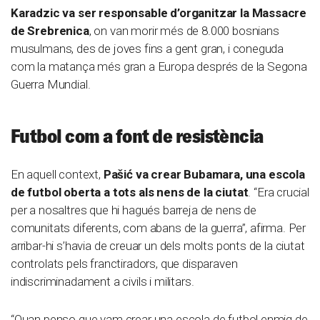
Karadzic va ser responsable d’organitzar la Massacre
de Srebrenica
, on van morir més de 8.000 bosnians
musulmans, des de joves fins a gent gran, i coneguda
com la matança més gran a Europa després de la Segona
Guerra Mundial.
Futbol com a font de resistència
En aquell context,
Pašić va crear Bubamara, una escola
de futbol oberta a tots als nens de la ciutat
. “Era crucial
per a nosaltres que hi hagués barreja de nens de
comunitats diferents, com abans de la guerra”, afirma. Per
arribar-hi s’havia de creuar un dels molts ponts de la ciutat
controlats pels franctiradors, que disparaven
indiscriminadament a civils i militars.
“Quan penso que vam crear una escola de futbol enmig de