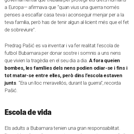
a Europa— afirmava que “quan vius una guerra només
penses a escalfar casa teva i aconseguir menjar per a la
teva família, però has de tenir algun al·licient més que el fet
de sobreviure”.
Predrag Pašić es va inventar i va fer realitat l’escola de
futbol Bubamara per donar sostre i somnis a uns nens
que vivien la tragèdia en el seu dia a dia.
A fora queien
bombes, les famílies dels nens podien odiar-se i fins i
tot matar-se entre elles, però dins l’escola estaven
junts
. “Era un lloc meravellós, durant la guerra”, recorda
Pašić.
Escola de vida
Els adults a Bubamara tenien una gran responsabilitat.