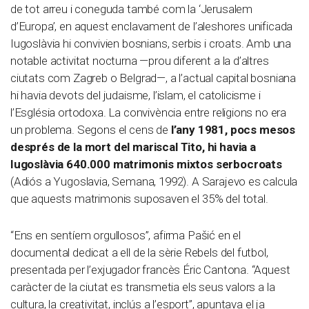
de tot arreu i coneguda també com la ‘Jerusalem
d’Europa’, en aquest enclavament de l’aleshores unificada
Iugoslàvia hi convivien bosnians, serbis i croats. Amb una
notable activitat nocturna —prou diferent a la d’altres
ciutats com Zagreb o Belgrad—, a l’actual capital bosniana
hi havia devots del judaisme, l’islam, el catolicisme i
l’Església ortodoxa. La convivència entre religions no era
un problema. Segons el cens de
l’any 1981, pocs mesos
després de la mort del mariscal Tito, hi havia a
Iugoslàvia 640.000 matrimonis mixtos serbocroats
(Adiós a Yugoslavia, Semana, 1992). A Sarajevo es calcula
que aquests matrimonis suposaven el 35% del total.
“Ens en sentíem orgullosos”, afirma Pašić en el
documental dedicat a ell de la sèrie Rebels del futbol,
presentada per l’exjugador francès Éric Cantona. “Aquest
caràcter de la ciutat es transmetia els seus valors a la
cultura, la creativitat, inclús a l’esport”, apuntava el ja