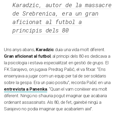
Karadzic, autor de la massacre
de Srebrenica, era un gran
aficionat al futbol a
principis dels 80
Uns anys abans,
Karadzic
duia una vida molt diferent.
Gran aficionat al futbol
, al principi dels 80 es dedicava a
la psicologia i estava especialitzat en gestió de grups. El
FK Sarajevo, on jugava Predrag Pašić, el va fitxar. “Ens
ensenyava a jugar com un equip per tal de ser solidaris
sobre la gespa. Era un paio positiu”, recorda Pašić en una
entrevista a Panenka
. “Quan el vam conèixer era molt
diferent. Ningú no s’hauria pogut imaginar que acabaria
ordenant assassinats. Als 80, de fet, gairebé ningú a
Sarajevo no podia imaginar que acabaríem així”.