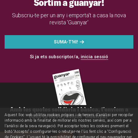
Sortim a guanyar!
Subscriu-te per un any i emporta't a casa la nova
revista 'Guanyar'
SUMA-T'HI!
Si ja ets subscriptor/a,
inicia sessió
Amb les quotes solidària i bàsica, t'enviem a
casa la nova revista 'Guanyar'
Aquest lloc web utilitza cookies pròpies i de tercers d'anàlisi per recopilar
informació amb la finalitat de millorar els nostres serveis, així com per a
l'anàlisi de la seva navegació. Pot acceptar totes les cookies prement el
botó “Accepto” o configurar-les o rebutjar-ne l'ús fent clic a “Configuració
de Cookies”. L'usuari té la possibilitat de configurar el seu navegador per