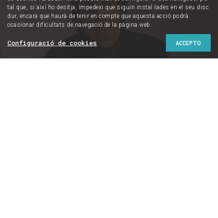
tal que, si així ho desitja, impedexi que siguin instal·lades en el seu disc
dur, encara que haurà de tenir en compte que aquesta acció podrà
ocasionar dificultats de navegació de la pàgina web.
Configuració de cookies
ACCEPTO
Foto: GUIFRÉ JORDAN
Entrevistes
IÑAKI RIVERA
“Una sentència dura del
judici de l’1-0 establirà
un precedent molt greu