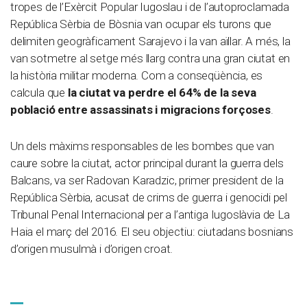
tropes de l’Exèrcit Popular Iugoslau i de l’autoproclamada
República Sèrbia de Bòsnia van ocupar els turons que
delimiten geogràficament Sarajevo i la van aïllar. A més, la
van sotmetre al setge més llarg contra una gran ciutat en
la història militar moderna. Com a conseqüència, es
calcula que
la ciutat va perdre el 64% de la seva
població entre assassinats i migracions forçoses
.
Un dels màxims responsables de les bombes que van
caure sobre la ciutat, actor principal durant la guerra dels
Balcans, va ser Radovan Karadzic, primer president de la
República Sèrbia, acusat de crims de guerra i genocidi pel
Tribunal Penal Internacional per a l’antiga Iugoslàvia de La
Haia el març del 2016. El seu objectiu: ciutadans bosnians
d’origen musulmà i d’origen croat.