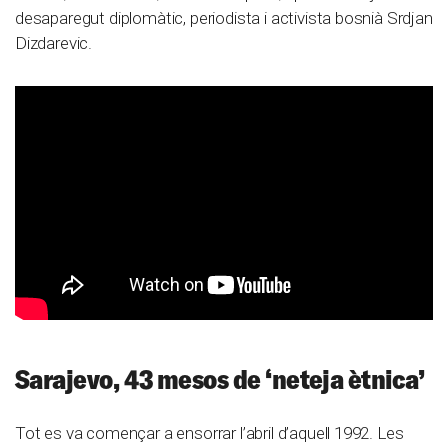
desaparegut diplomàtic, periodista i activista bosnià Srdjan
Dizdarevic.
Sarajevo, 43 mesos de ‘neteja ètnica’
Tot es va començar a ensorrar l’abril d’aquell 1992. Les