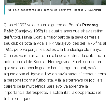
Un dels cementiris del centre de Sarajevo, Bosnia / PAOLABART
Quan el 1992 va esclatar la guerra de Bòsnia,
Predrag
Pašić
(Sarajevo, 1958) feia quatre anys que s’havia retirat
del futbol. Havia jugat la major part de la seva carrera al
seu club de tota la vida, el FK Sarajevo, des del 1975 fins al
1985, però va penjar les botes a la Bundesliga alemanya.
Quan es va retirar, va tornar a la seva estimada ciutat natal,
actual capital de Bòsnia i Hercegovina. En el moment en
què va començar la guerra hauria pogut marxat, però
alguna cosa el lligava al lloc on havia nascut i crescut, com
a persona i com a futbolista. Allà, als terrenys de joc i als
carrers de la multiètnica Sarajevo, va aprendre la
importància del respecte, la solidaritat, la cooperació i el
treball en equip.