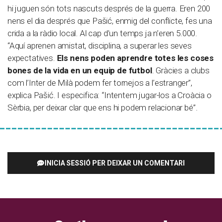
hi juguen són tots nascuts després de la guerra. Eren 200
nens el dia després que Pašić, enmig del conflicte, fes una
crida a la ràdio local. Al cap d’un temps ja n’eren 5.000.
“Aquí aprenen amistat, disciplina, a superar les seves
expectatives.
Els nens poden aprendre totes les coses
bones de la vida en un equip de futbol
. Gràcies a clubs
com l’Inter de Milà podem fer tornejos a l’estranger”,
explica Pašić. I especifica: “Intentem jugar-los a Croàcia o
Sèrbia, per deixar clar que ens hi podem relacionar bé”.
INICIA SESSIÓ PER DEIXAR UN COMENTARI