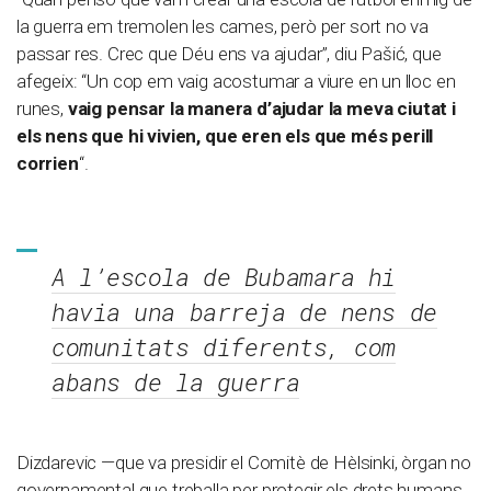
la guerra em tremolen les cames, però per sort no va
passar res. Crec que Déu ens va ajudar”, diu Pašić, que
afegeix: “Un cop em vaig acostumar a viure en un lloc en
runes,
vaig pensar la manera d’ajudar la meva ciutat i
els nens que hi vivien, que eren els que més perill
corrien
“.
A l’escola de Bubamara hi
havia una barreja de nens de
comunitats diferents, com
abans de la guerra
Dizdarevic —que va presidir el Comitè de Hèlsinki, òrgan no
governamental que treballa per protegir els drets humans