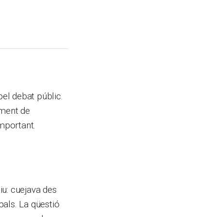
el debat públic.
timent de
mportant.
iu: cuejava des
als. La qüestió