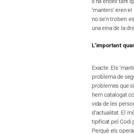
s’ha encès tant q
‘manters’ eren el 
no se’n troben: e
una eina de la dr
L’important qua
Exacte. Els ‘mant
problema de segur
problemes que sí 
hem catalogat com
vida de les perso
d’actualitat. El 
tipificat pel Co
Perquè els operad