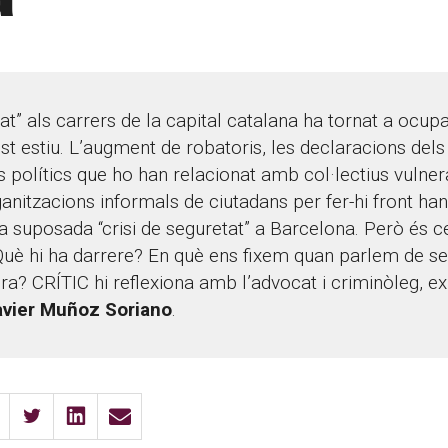
at” als carrers de la capital catalana ha tornat a ocupar
st estiu. L’augment de robatoris, les declaracions dels
 polítics que ho han relacionat amb col·lectius vulnera
anitzacions informals de ciutadans per fer-hi front han
a suposada “crisi de seguretat” a Barcelona. Però és c
uè hi ha darrere? En què ens fixem quan parlem de se
ra? CRÍTIC hi reflexiona amb l’advocat i criminòleg, e
avier Muñoz Soriano
.