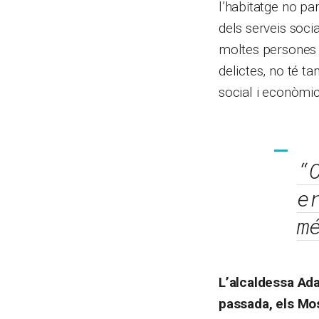
l’habitatge no pa
dels serveis soci
moltes persones e
delictes, no té 
social i econòmic
“
e
m
L’alcaldessa Ada
passada, els Mos