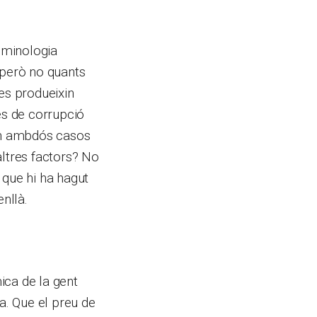
iminologia
 però no quants
es produeixin
s de corrupció
 En ambdós casos
ltres factors? No
 que hi ha hagut
nllà.
ica de la gent
a. Que el preu de