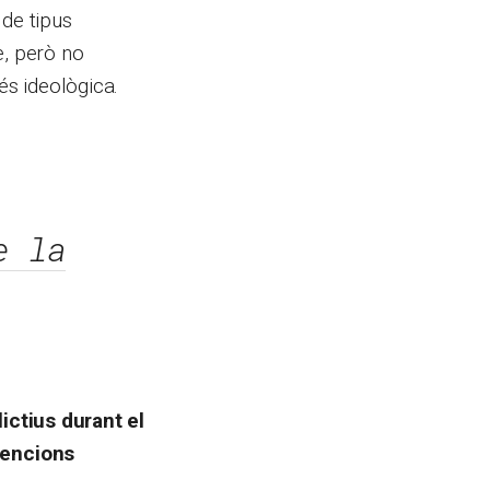
 de tipus
e, però no
és ideològica.
e la
ictius durant el
tencions