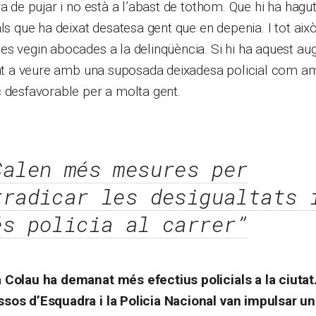
ra de pujar i no està a l’abast de tothom. Que hi ha hagu
als que ha deixat desatesa gent que en depenia. I tot aix
s vegin abocades a la delinqüència. Si hi ha aquest au
tant a veure amb una suposada deixadesa policial com a
 desfavorable per a molta gent.
Calen més mesures per
rradicar les desigualtats 
és policia al carrer”
 Colau ha demanat més efectius policials a la ciuta
sos d’Esquadra i la Policia Nacional van impulsar u