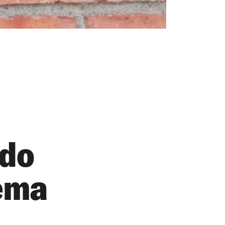
ldo
rema