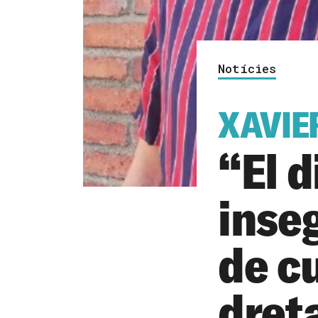
Notícies
XAVIE
“El d
inse
de cu
dret