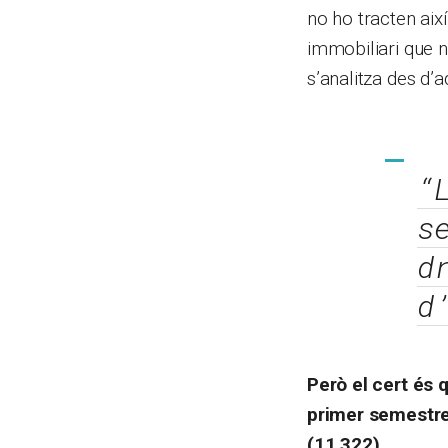
no ho tracten aix
immobiliari que n
s’analitza des d’
“
s
d
d
Però el cert és 
primer semestre
(11.322)
.