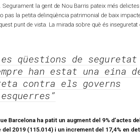
í. Segurament la gent de Nou Barris pateix més delictes
o pas la petita delinqüència patrimonial de baix impact
aquest punt de vista. La mirada sobre què és inseguretat 
Les qüestions de seguretat
empre han estat una eina d
reta contra els governs
’esquerres”
que Barcelona ha patit un augment del 9% d’actes del
 del 2019 (115.014) i un increment del 17,4% en de