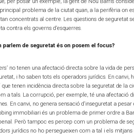
ue, per posar un exemple, la gent de Nou Barris consid
principal problema de la ciutat quan, a la perifèria on es
stan concentrats al centre. Les qüestions de seguretat 
eta contra els governs d’esquerres.
n parlem de seguretat és on posem el focus?
ers’ no tenen una afectació directa sobre la vida de per
etat, i ho saben tots els operadors jurídics. En canvi, hi
que tenen incidència directa sobre la seguretat de la ci
 a tals. La corrupció, per exemple, té una afectació di
nes. En canvi, no genera sensació d’inseguretat a pesar 
mòbing immobiliari és un problema de primer ordre a Bar
di penal. Però tampoc es percep com un problema de seg
ors jurídics no ho persegueixen com a tal i els mitjan