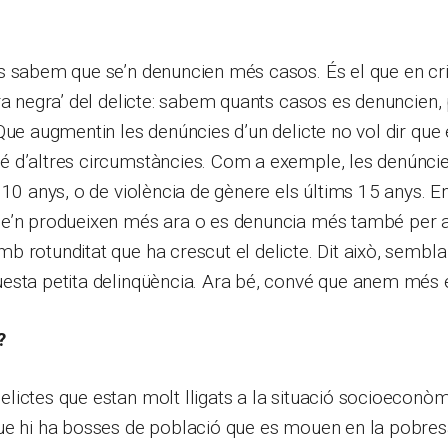
s sabem que se’n denuncien més casos. És el que en cr
ra negra’ del delicte: sabem quants casos es denuncien,
Que augmentin les denúncies d’un delicte no vol dir que 
 d’altres circumstàncies. Com a exemple, les denúncie
 10 anys, o de violència de gènere els últims 15 anys.
e’n produeixen més ara o es denuncia més també per a
 rotunditat que ha crescut el delicte. Dit això, sembla
esta petita delinqüència. Ara bé, convé que anem més e
?
ictes que estan molt lligats a la situació socioeconòm
ue hi ha bosses de població que es mouen en la pobres