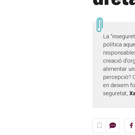
La “inseguret
política aque
responsables
creació d’org
alimentar un
percepció? Q
en deixem fo
seguretat,
X