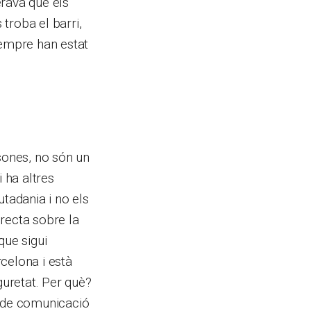
erava que els
 troba el barri,
sempre han estat
sones, no són un
 ha altres
utadania i no els
recta sobre la
que sigui
celona i està
uretat. Per què?
s de comunicació