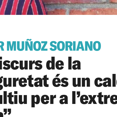
R MUÑOZ SORIANO
iscurs de la
guretat és un ca
ltiu per a l’ext
a”