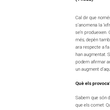
Cal dir que nomé
s’anomena la ‘xif
se’n produeixen. 
més; depèn també
ara respecte a fa
han augmentat. S
podem afirmar amb
un augment d’aqu
Què els provoca
Sabem que són del
que els comet. Q