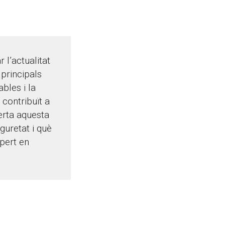
 l’actualitat
 principals
bles i la
 contribuït a
erta aquesta
guretat i què
xpert en