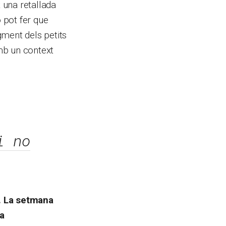
t una retallada
ò pot fer que
gment dels petits
mb un context
i no
t. La setmana
na