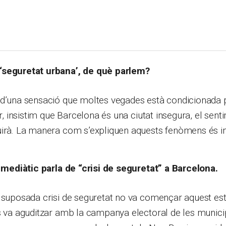
‘seguretat urbana’, de què parlem?
 d’una sensació que moltes vegades està condicionada p
ar, insistim que Barcelona és una ciutat insegura, el sen
uirà. La manera com s’expliquen aquests fenòmens és i
i mediàtic parla de “crisi de seguretat” a Barcelona.
 suposada crisi de seguretat no va començar aquest est
s va aguditzar amb la campanya electoral de les municip