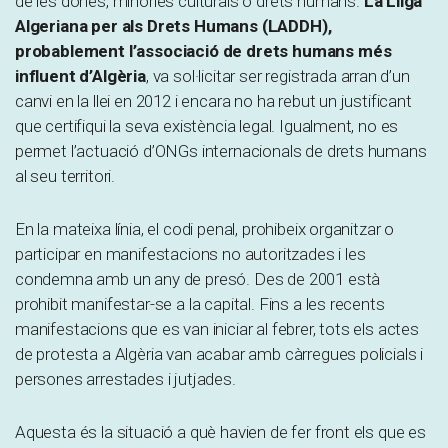
de les dones, minories culturals o drets humans.
La Lliga
Algeriana per als Drets Humans (LADDH),
probablement l’associació de drets humans més
influent d’Algèria
, va sol·licitar ser registrada arran d’un
canvi en la llei en 2012 i encara no ha rebut un justificant
que certifiqui la seva existència legal. Igualment, no es
permet l’actuació d’ONGs internacionals de drets humans
al seu territori.
En la mateixa línia, el codi penal, prohibeix organitzar o
participar en manifestacions no autoritzades i les
condemna amb un any de presó. Des de 2001 està
prohibit manifestar-se a la capital. Fins a les recents
manifestacions que es van iniciar al febrer, tots els actes
de protesta a Algèria van acabar amb càrregues policials i
persones arrestades i jutjades.
Aquesta és la situació a què havien de fer front els que es