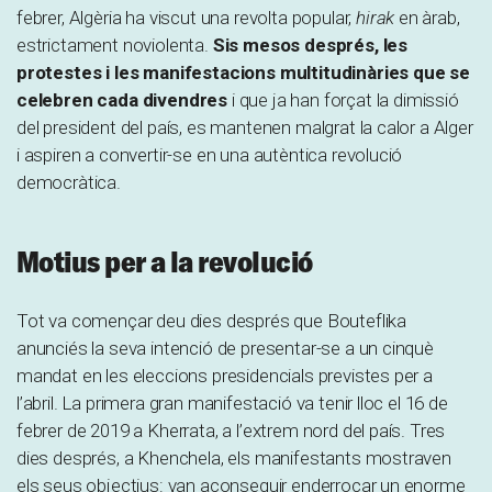
febrer, Algèria ha viscut una revolta popular,
hirak
en àrab,
estrictament noviolenta.
Sis mesos després, les
protestes i les manifestacions multitudinàries que se
celebren cada divendres
i que ja han forçat la dimissió
del president del país, es mantenen malgrat la calor a Alger
i aspiren a convertir-se en una autèntica revolució
democràtica.
Motius per a la revolució
Tot va començar deu dies després que Bouteflika
anunciés la seva intenció de presentar-se a un cinquè
mandat en les eleccions presidencials previstes per a
l’abril. La primera gran manifestació va tenir lloc el 16 de
febrer de 2019 a Kherrata, a l’extrem nord del país. Tres
dies després, a Khenchela, els manifestants mostraven
els seus objectius: van aconseguir enderrocar un enorme