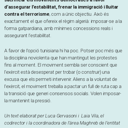
d’assegurar l’estabilitat, frenar la immigració i lluitar
contra el terrorisme
, com a únic objectiu. Això és
exactament el que ofereix el règim algerià: imposar-se a la
forma gatpardiana, amb mínimes concessions reals i
assegurant l’estabilitat.
A favor de l’opció tunisiana hi ha poc. Potser poc més que
la disciplina noviolenta que han mantingut les protestes
fins al moment. El moviment sembla ser conscient que
l’exèrcit està desesperat per trobar (o construir) una
excusa que els permeti intervenir. Aliens a la voluntat de
l’exèrcit, el moviment treballa a pactar un full de ruta cap a
la transició que generi consensos socials. Volen imposar-
la mantenint la pressió.
Un text elaborat per Luca Gervasoni i Laia Vila, el
codirector i la coordinadora de l’àrea Maghreb de l’entitat