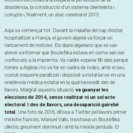
dissidència, la construcció d’un sistema clientelista i
corrupte i, finalment, un atac cerebral el 2013.
Aquí va començar tot. Davant la malaltia del cap d’estat,
hospitalitzat a França, el govern algerià va forçar un
tancament de notícies. Els diaris algerians que es van
atrevir a informar que Bouteflika estava en coma van ser
confiscats a la impremta. Va caldre esperar 80 dies perquè
tornés a Algèria i ho va fer en cadira de rodes, amb el seu
costat esquerre paralitzat i disposat a instal·lar-se en una
residència mèdica estatal en la qual ha residit des de
llavors. Malgrat aquesta situació,
va guanyar les
eleccions de 2014, sense realitzar ni un sol acte
electoral
.
I des de llavors, una desaparició gairebé
total.
Una foto de 2016, difosa a Twitter pel llavors primer
ministre francès, Manuel Valls, mostrava un Bouteflika
ullerós, greument disminuït i amb la mirada perduda. El