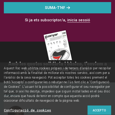
SUMA-T'HI!
Si ja ets subscriptor/a,
inicia sessió
Amb les quotes solidària i bàsica, t'enviem a
casa la nova revista 'Guanyar'
Aquest lloc web utilitza cookies pròpies i de tercers d'anàlisi per recopilar
informació amb la finalitat de millorar els nostres serveis, així com per a
l'anàlisi de la seva navegació. Pot acceptar totes les cookies prement el
botó “Accepto” o configurar-les o rebutjar-ne l'ús fent clic a “Configuració
de Cookies”. L'usuari té la possibilitat de configurar el seu navegador per
tal que, si així ho desitja, impedexi que siguin instal·lades en el seu disc
Opinió
dur, encara que haurà de tenir en compte que aquesta acció podrà
ocasionar dificultats de navegació de la pàgina web.
CARLA SIMÓN
Configuració de cookies
ACCEPTO