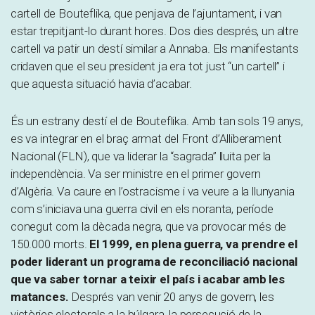
cartell de Bouteflika, que penjava de l’ajuntament, i van
estar trepitjant-lo durant hores. Dos dies després, un altre
cartell va patir un destí similar a Annaba. Els manifestants
cridaven que el seu president ja era tot just “un cartell” i
que aquesta situació havia d’acabar.
És un estrany destí el de Bouteflika. Amb tan sols 19 anys,
es va integrar en el braç armat del Front d’Alliberament
Nacional (FLN), que va liderar la “sagrada” lluita per la
independència. Va ser ministre en el primer govern
d’Algèria. Va caure en l’ostracisme i va veure a la llunyania
com s’iniciava una guerra civil en els noranta, període
conegut com la dècada negra, que va provocar més de
150.000 morts.
El 1999, en plena guerra, va prendre el
poder liderant un programa de reconciliació nacional
que va saber tornar a teixir el país i acabar amb les
matances.
Després van venir 20 anys de govern, les
victòries electorals a la búlgara, la persecució de la