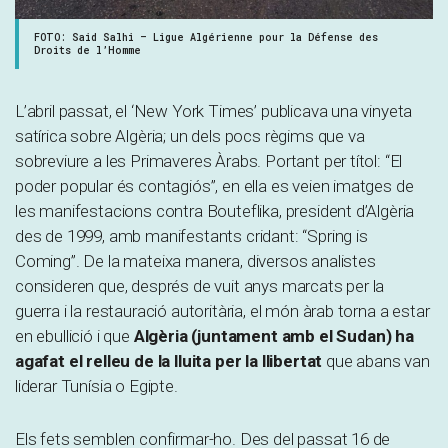
FOTO: Said Salhi – Ligue Algérienne pour la Défense des
Droits de l’Homme
L’abril passat, el ‘New York Times’ publicava una vinyeta
satírica sobre Algèria; un dels pocs règims que va
sobreviure a les Primaveres Àrabs. Portant per títol: “El
poder popular és contagiós”, en ella es veien imatges de
les manifestacions contra Bouteflika, president d’Algèria
des de 1999, amb manifestants cridant: “Spring is
Coming”. De la mateixa manera, diversos analistes
consideren que, després de vuit anys marcats per la
guerra i la restauració autoritària, el món àrab torna a estar
en ebullició i que
Algèria (juntament amb el Sudan) ha
agafat el relleu de la lluita per la llibertat
que abans van
liderar Tunísia o Egipte.
Els fets semblen confirmar-ho. Des del passat 16 de