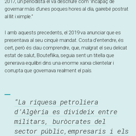
2017, un periodista el va descriure com “incapaç de
governar más d’unes poques hores al día, gairebé postrat
al llit i ximple.”​
I amb aquests precedents, el 2019 va anunciar que es
presentava al seu cinquè mandat. Costa d’entendre, és
cert, però és clau comprendre, que, malgrat el seu delicat
estat de salut, Bouteflika, seguia sent un titella que
generava equilibri dins una enorme xarxa clientelar i
corrupta que governava realment el país.
“La riquesa petroliera
d’Algèria es divideix entre
militars, buròcrates del
sector públic,empresaris i els