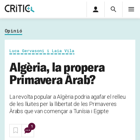
Àrea
Cerca
M
privada
Cerca
Subscriu-t'hi
Cerc
per...
Opinió
Inicia sessió
Luca Gervasoni i Laia Vila
Algèria, la propera
Primavera Àrab?
La revolta popular a Algèria podria agafar el relleu
de les lluites per la llibertat de les Primaveres
Àrabs que van començar a Tunísia i Egipte
1