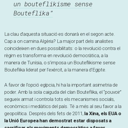
un bouteflikisme sense
Bouteflika”
La clau d’aquesta situació es donarà en el segon acte.
Cap a on camina Algèria? La major part dels analistes
coincideixen en dues possibilitats: o la revolució contra el
règim es transforma en revolució democràtica, a la
manera de Tunísia, o s’imposa un Bouteflikisme sense
Bouteflika liderat per l’exèrcit, a la manera d’Egipte.
A favor de l’opció egípcia, hi ha la important asimetria de
poder. Amb la sola caiguda del clan Bouteflika, el “pouvoir”
segueix armat i controla tots els mecanismes socials,
econòmics i mediàtics del país. Té a més al seu favor a la
geopolítica. Després dels fets de 2011,
la Xina, els EUA o
la Unió Europea han demostrat estar disposats a
sacrificar els moviments democràtics a favor