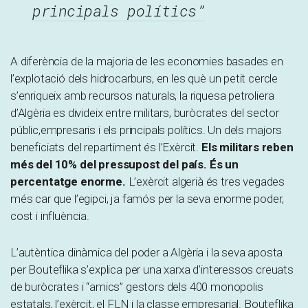
principals polítics”
A diferència de la majoria de les economies basades en
l’explotació dels hidrocarburs, en les què un petit cercle
s’enriqueix amb recursos naturals, la riquesa petroliera
d’Algèria es divideix entre militars, buròcrates del sector
públic,empresaris i els principals polítics. Un dels majors
beneficiats del repartiment és l’Exèrcit.
Els militars reben
més del 10% del pressupost del país. És un
percentatge enorme.
L’exèrcit algerià és tres vegades
més car que l’egipci, ja famós per la seva enorme poder,
cost i influència.
L’autèntica dinàmica del poder a Algèria i la seva aposta
per Bouteflika s’explica per una xarxa d’interessos creuats
de buròcrates i “amics” gestors dels 400 monopolis
estatals, l’exèrcit, el FLN i la classe empresarial. Bouteflika