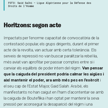
FOTO: Said Salhi – Ligue Algérienne pour la Défense des
Droits de l’Homme
Horitzons: segon acte
Impactats per l’enorme capacitat de convocatòria de la
contestació popular, els grups dirigents, durant el primer
acte de la revolta, van actuar amb certa tolerància. Els
serveis de repressió no van buscar paralitzar la rebel·lia,
més aviat van aprofitar per passar comptes entre si i
canviar els equilibris de poder intern del règim.
Van pensar
que la caiguda del president podria calmar les aigües i
així mantenir el poder, ara amb més pes en l’exèrcit
i
el seu cap de l’Estat Major, Gaid Salah. Ara bé, els
manifestants no han caigut en l’ham d’acontentar-se amb
la caiguda de Bouteflika i han optat per mantenir la seva
pressió per aconseguir la desaparició del règim i una