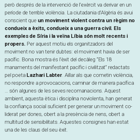
però després de la intervenció de l’exèrcit va derivar en un
període de terrible violència. La ciutadania d’Algèria és avui
conscient que
un moviment violent contra un règim no
condueix a èxits, condueix a una guerra civil. Els
exemples de Síria i la veïna Líbia són molt recents i
propers.
Per aquest motiu els organitzadors del
moviment no van tenir dubtes: el moviment havia de ser
pacífic. Bona mostra és l’èxit del decàleg “Els 18
manaments del manifestant pacífic i civilitzat” redactats
pel poeta
Lazhari Labter
. Aïllar als que cometin violència,
no respondre a provocacions, caminar de manera pacífica
… són algunes de les seves recomanacions. Aquest
ambient, aquesta ètica i disciplina noviolenta, han generat
la confiança social suficient per generar un moviment co-
liderat per dones, obert a la presència de nens, obert a
multitud de sensibilitats. Aquestes consignes han estat
una de les claus del seu èxit.