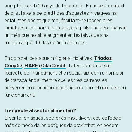
compta ja amb 20 anys de trajectòria. En aquest context
de crisi, l’aixeta del crèdit des d’aquestes iniciatives ha
estat més oberta que mai, facilitant-ne l’accés a les
iniciatives d’economia solidària, als quals li ha acompanyat
un més que notable augment en l’estalvi, que s’ha
multiplicat per 10 des de l’inici de la crisi.
En concret, destaquem 4 grans iniciatives:
Triodos
,
Coop57
,
FIARE
i
OikoCredit
. Totes comparteixen
l’objectiu de finançament ètic i social, així com un principi
de transparència; mentre que les tres darreres es
cenyeixen en el principi de participació com el nucli del seu
funcionament.
I respecte al sector alimentari?
El ventall en aquest sector és molt divers: des de l’opció
més còmode de les botigues de proximitat, on podem