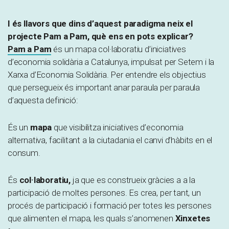
I és llavors que dins d’aquest paradigma neix el
projecte Pam a Pam, què ens en pots explicar?
Pam a Pam
és un mapa col·laboratiu d’iniciatives
d’economia solidària a Catalunya, impulsat per Setem i la
Xarxa d’Economia Solidària. Per entendre els objectius
que persegueix és important anar paraula per paraula
d’aquesta definició:
És un
mapa
que visibilitza iniciatives d’economia
alternativa, facilitant a la ciutadania el canvi d’hàbits en el
consum.
És
col·laboratiu,
ja que es construeix gràcies a a la
participació de moltes persones. Es crea, per tant, un
procés de participació i formació per totes les persones
que alimenten el mapa, les quals s’anomenen
Xinxetes