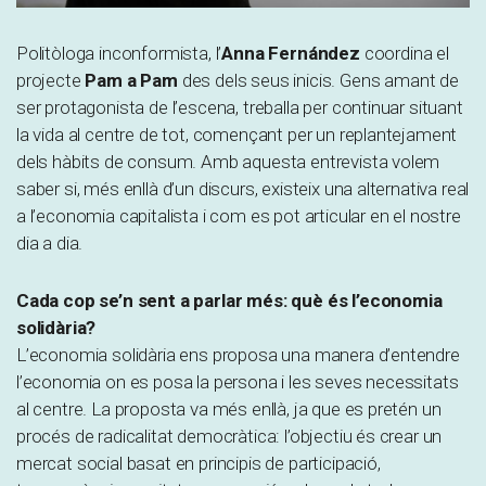
Politòloga inconformista, l’
Anna Fernández
coordina el
projecte
Pam a Pam
des dels seus inicis. Gens amant de
ser protagonista de l’escena, treballa per continuar situant
la vida al centre de tot, començant per un replantejament
dels hàbits de consum. Amb aquesta entrevista volem
saber si, més enllà d’un discurs, existeix una alternativa real
a l’economia capitalista i com es pot articular en el nostre
dia a dia.
Cada cop se’n sent a parlar més: què és l’economia
solidària?
L’economia solidària ens proposa una manera d’entendre
l’economia on es posa la persona i les seves necessitats
al centre. La proposta va més enllà, ja que es pretén un
procés de radicalitat democràtica: l’objectiu és crear un
mercat social basat en principis de participació,