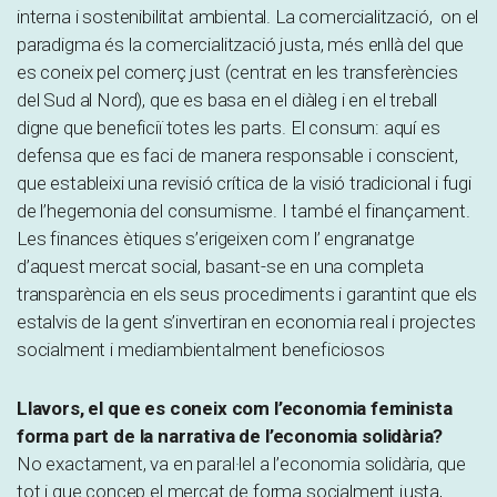
interna i sostenibilitat ambiental. La comercialització, on el
paradigma és la comercialització justa, més enllà del que
es coneix pel comerç just (centrat en les transferències
del Sud al Nord), que es basa en el diàleg i en el treball
digne que beneficiï totes les parts. El consum: aquí es
defensa que es faci de manera responsable i conscient,
que estableixi una revisió crítica de la visió tradicional i fugi
de l’hegemonia del consumisme. I també el finançament.
Les finances ètiques s’erigeixen com l’ engranatge
d’aquest mercat social, basant-se en una completa
transparència en els seus procediments i garantint que els
estalvis de la gent s’invertiran en economia real i projectes
socialment i mediambientalment beneficiosos
Llavors, el que es coneix com l’economia feminista
forma part de la narrativa de l’economia solidària?
No exactament, va en paral·lel a l’economia solidària, que
tot i que concep el mercat de forma socialment justa,