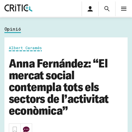
Àrea
Cerca
M
privada
Cerca
Subscriu-t'hi
Cerc
per...
Opinió
Inicia sessió
Albert Caramés
Anna Fernández: “El
mercat social
contempla tots els
sectors de l’activitat
econòmica”