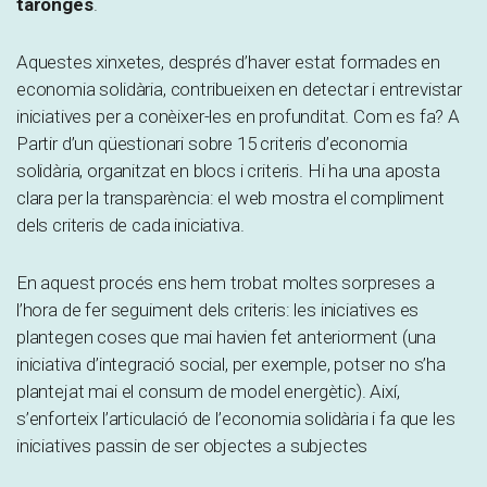
taronges
.
Aquestes xinxetes, després d’haver estat formades en
economia solidària, contribueixen en detectar i entrevistar
iniciatives per a conèixer-les en profunditat. Com es fa? A
Partir d’un qüestionari sobre 15 criteris d’economia
solidària, organitzat en blocs i criteris. Hi ha una aposta
clara per la transparència: el web mostra el compliment
dels criteris de cada iniciativa.
En aquest procés ens hem trobat moltes sorpreses a
l’hora de fer seguiment dels criteris: les iniciatives es
plantegen coses que mai havien fet anteriorment (una
iniciativa d’integració social, per exemple, potser no s’ha
plantejat mai el consum de model energètic). Així,
s’enforteix l’articulació de l’economia solidària i fa que les
iniciatives passin de ser objectes a subjectes