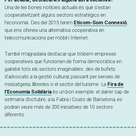
Una de les bones notícies actuals és que s’estan
cooperativitzant alguns sectors estratègics en
l’economia. Des del 2015 tenim
Eticom-Som Connexió
,
que ens ofereix una alternativa cooperativa en
telecomunicacions per mòbil i Internet.
També m’agradaria destacar que trobem empreses
cooperatives que funcionen de forma democràtica en
gairebé tots els sectors imaginables: des de bufets
d’advocats a la gestió cultural, passant per serveis de
missatgeria, llibreries o el sector del turisme. La
Fira de
l’Economia Solidària
és un bon exemple: el darrer cap de
setmana d’octubre, a la Fabra i Coats de Barcelona, es
podran veure més de 200 iniciatives de 10 sectors
diferents.