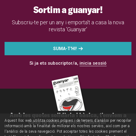
Sortim a guanyar!
Subscriu-te per un any i emporta't a casa la nova
revista 'Guanyar'
SUMA-T'HI!
Si ja ets subscriptor/a,
inicia sessió
Amb les quotes solidària i bàsica, t'enviem a
casa la nova revista 'Guanyar'
Aquest lloc web utilitza cookies pròpies i de tercers d'anàlisi per recopilar
informació amb la finalitat de millorar els nostres serveis, així com per a
l'anàlisi de la seva navegació. Pot acceptar totes les cookies prement el