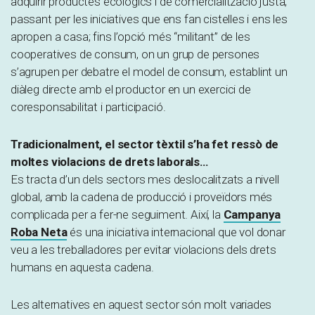
adquirir productes ecològics i de comercialització justa;
passant per les iniciatives que ens fan cistelles i ens les
apropen a casa; fins l’opció més “militant” de les
cooperatives de consum, on un grup de persones
s’agrupen per debatre el model de consum, establint un
diàleg directe amb el productor en un exercici de
coresponsabilitat i participació.
Tradicionalment, el sector tèxtil s’ha fet ressò de
moltes violacions de drets laborals…
Es tracta d’un dels sectors mes deslocalitzats a nivell
global, amb la cadena de producció i proveïdors més
complicada per a fer-ne seguiment. Així, la
Campanya
Roba Neta
és una iniciativa internacional que vol donar
veu a les treballadores per evitar violacions dels drets
humans en aquesta cadena.
Les alternatives en aquest sector són molt variades