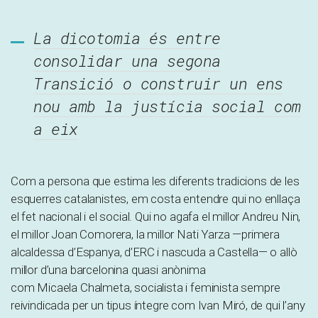
La dicotomia és entre
consolidar una segona
Transició o construir un ens
nou amb la justícia social com
a eix
Com a persona que
estima
les diferents tradicions de les
esquerres catalanistes, em costa entendre qui no enllaça
el fet nacional i el social. Qui no agafa el millor Andreu Nin,
el millor Joan Comorera, la millor
Nati
Yarza
—primera
alcaldessa d’Espanya, d’ERC i nascuda a Castella— o allò
millor d’una barcelonina quasi anònima
com
Micaela
Chalmeta
, socialista i feminista sempre
reivindicada per un tipus íntegre com Ivan Miró, de qui l’any