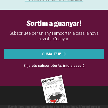
Sortim a guanyar!
Subscriu-te per un any i emporta't a casa la nova
revista 'Guanyar'
SUMA-T'HI!
Si ja ets subscriptor/a,
inicia sessió
Amb les quotes solidària i bàsica, t'enviem a