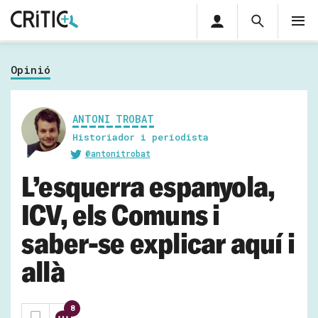
Àrea
Cerca
M
privada
Cerca
Subscriu-t'hi
Cerc
per...
Opinió
Inicia sessió
ANTONI TROBAT
Historiador i periodista
@antonitrobat
L’esquerra espanyola,
ICV, els Comuns i
saber-se explicar aquí i
allà
8