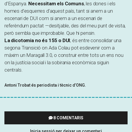
d’Espanya.
Necessitam els Comuns
, les dones i els
homes d’esquerres d’aquest país, tant si anem a un
escenari de
DUI
com si anem a un escenari de
referèndum pactat —desitjable, des del meu punt de vista,
però sembla que improbable. Que hi pensin.
La dicotomia no és 155 o
DUI
; és entre consolidar una
segona Transició on Ada Colau pot esdevenir com a
màxim un Maragall 3.0, o construir entre tots un ens nou
on la justícia social i la sobirania econòmica siguin
centrals.
Antoni Trobat és periodista i tècnic d’ONG.
8 COMENTARIS
Inicia sessió per deixar un comentari