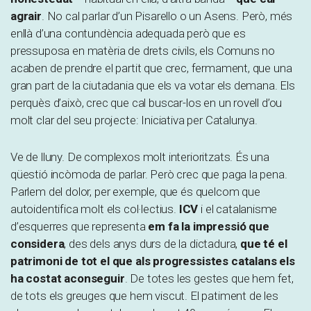
agrair
. No cal parlar d’un
Pisarello
o un
Asens
. Però, més
enllà d’una contundència adequada però que es
pressuposa en matèria de drets civils, els Comuns no
acaben de prendre el partit que crec, fermament, que una
gran part de la ciutadania que els va votar els demana. Els
perquès d’això, crec que cal buscar-los en un rovell d’ou
molt clar del seu projecte: Iniciativa per Catalunya.
Ve de lluny. De complexos molt interioritzats. És una
qüestió incòmoda de parlar. Però crec que paga la pena.
Parlem del dolor, per exemple, que és quelcom que
autoidentifica molt els col·lectius.
ICV
i el catalanisme
d’esquerres que representa
em fa la impressió que
considera
, des dels anys durs de la dictadura,
que té el
patrimoni de tot el que als progressistes catalans els
ha costat aconseguir
. De totes les gestes que hem fet,
de tots els greuges que hem viscut. El patiment de les