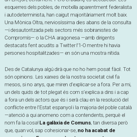
esquerres dels pobles, de motxilla aparentment federalista
i autodeterminista, han caigut majoritàriament molt baix.
Una Mònica Oltra, nerviosíssima dies abans de la consulta
—i desautoritzada pels sectors més sobiranistes de
Compromís— o la
CHA
aragonesa —amb dirigents
destacats fent acudits a Twitter l’1-O mentre hi havia
persones hospitalitzades— en són una mostra nítida.
Des de Catalunya algú dirà que no ho hem posat fàcil. Tot
són opinions. Les xarxes de la nostra societat civil fa
mesos, si no anys, que miren d’explicar-se a fora. Per a mi,
un dels quids de tot plegat és com s’explica a dins i a cap
a fora un dels actors que és i serà clau en la resolució del
conflicte entre l’Estat espanyol i la majoria del poble català
—atenció a qui anomeno com a contendents, perquè el
nom fa la cosa!
La galàxia de Comuns
, tan diversa però
que, quan vol, sap cohesionar-se,
no ha acabat de