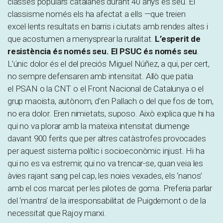
classes populars catalanes durant 40 anys és seu. El
classisme només els ha afectat a ells —que treien
excel·lents resultats en barris i ciutats amb rendes altes i
que acostumen a menysprear la ruralitat.
L’esperit de
resistència és només seu. El PSUC és només seu
.
L’únic dolor és el del preciós
Miguel
Núñez
, a qui, per cert,
no sempre defensaren amb intensitat. Allò que patia
el
PSAN
o la CNT o el Front Nacional de Catalunya o el
grup maoista, autònom, d’en
Pallach
o del que fos de torn,
no era dolor. Eren nimietats,
suposo
. Això explica que hi ha
qui no va plorar amb la mateixa intensitat diumenge
davant 900 ferits que per altres catàstrofes provocades
per aquest sistema polític i socioeconòmic injust. Hi ha
qui no es va estremir, qui no va trencar-se, quan veia les
àvies rajant sang pel cap, les noies vexades, els ‘nanos’
amb el cos marcat per les pilotes de goma. Preferia parlar
del ‘mantra’ de la irresponsabilitat de Puigdemont o de la
necessitat que Rajoy marxi.