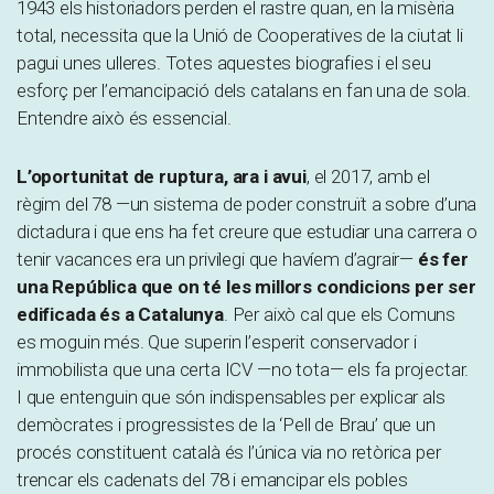
1943 els historiadors perden el rastre quan, en la misèria
total, necessita que la Unió de Cooperatives de la ciutat li
pagui unes ulleres. Totes aquestes biografies i el seu
esforç per l’emancipació dels catalans en fan una de sola.
Entendre això és essencial.
L’oportunitat de ruptura, ara i avui
, el 2017, amb el
règim del 78 —un sistema de poder construït a sobre d’una
dictadura i que ens ha fet creure que estudiar una carrera o
tenir vacances era un privilegi que havíem d’agrair—
és fer
una República que on té les millors condicions per ser
edificada és a Catalunya
. Per això cal que els Comuns
es moguin més. Que superin l’esperit conservador i
immobilista que una certa ICV —no tota— els fa projectar.
I que entenguin que són indispensables per explicar als
demòcrates i progressistes de la ‘Pell de Brau’ que un
procés constituent català és l’única via no retòrica per
trencar els cadenats del 78 i emancipar els pobles