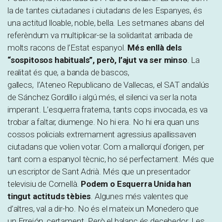
la de tantes ciutadanes i ciutadans de les Espanyes, és
una actitud lloable, noble, bella. Les setmanes abans del
referèndum va multiplicar-se la solidaritat arribada de
molts racons de l’Estat espanyol.
Més enllà dels
“sospitosos habituals”, però, l’ajut va ser minso
. La
realitat és que, a banda de bascos,
gallecs,
l’Ateneo
Republicano
de Vallecas, el
SAT
andalús
de Sánchez Gordillo i algú més, el silenci va ser la nota
imperant. L’esquerra fraterna, tants cops
invocada
, es va
trobar a faltar, diumenge. No hi era. No hi era quan uns
cossos policials extremament agressius apallissaven
ciutadans que volien votar. Com a mallorquí d’origen, per
tant com a espanyol tècnic, ho sé perfectament. Més que
un escriptor de Sant Adrià. Més que un presentador
televisiu de Cornellà.
Podem o Esquerra Unida han
tingut actituds tèbies
. Algunes més valentes que
d’altres, val a dir-ho. No és el mateix un
Monedero
que
un
Errejón
, certament. Però el balanç és decebedor. Les