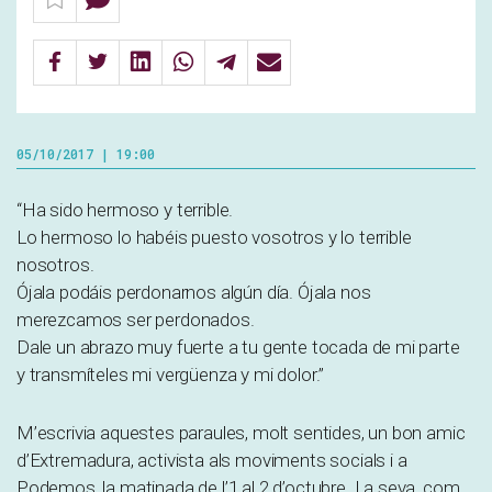
05/10/2017 | 19:00
“Ha sido hermoso y terrible.
Lo hermoso lo habéis puesto vosotros y lo terrible
nosotros.
Ójala podáis perdonarnos algún día. Ójala nos
merezcamos ser perdonados.
Dale un abrazo muy fuerte a tu gente tocada de mi parte
y transmíteles mi vergüenza y mi dolor.”
M’escrivia aquestes paraules, molt sentides, un bon amic
d’Extremadura, activista als moviments socials i a
Podemos, la matinada de l’1 al 2 d’octubre. La seva, com