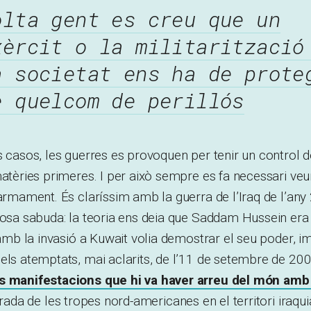
olta gent es creu que un
xèrcit o la militarització
a societat ens ha de prote
e quelcom de perillós
s casos, les guerres es provoquen per tenir un control de
matèries primeres. I per això sempre es fa necessari veu
’armament. És claríssim amb la guerra de l’Iraq de l’any
 cosa sabuda: la teoria ens deia que Saddam Hussein er
(amb la invasió a Kuwait volia demostrar el seu poder, imp
els atemptats, mai aclarits, de l’11 de setembre de 2001 
ns manifestacions que hi va haver arreu del món amb
ntrada de les tropes nord-americanes en el territori iraqui