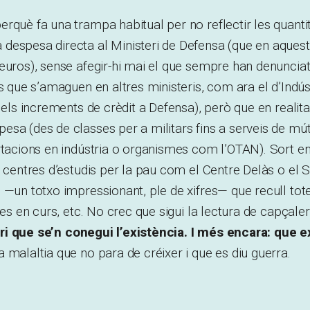
rquè fa una trampa habitual per no reflectir les quantit
despesa directa al Ministeri de Defensa (que en aques
euros), sense afegir-hi mai el que sempre han denunciat
s que s’amaguen en altres ministeris, com ara el d’Indúst
t els increments de crèdit a Defensa), però que en realit
sa (des de classes per a militars fins a serveis de mút
rtacions en indústria o organismes com l’OTAN). Sort e
s centres d’estudis per la pau com el Centre Delàs o el 
 —un totxo impressionant, ple de xifres— que recull tot
res en curs, etc. No crec que sigui la lectura de capçaler
i que se’n conegui l’existència. I més encara: que ex
 malaltia que no para de créixer i que es diu guerra.