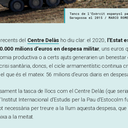
Tancs de l'Exèrcit espanyol p
Saragossa el 2015 / MARCO ROM
 recents del
Centre Delàs
ho diu clar: el 2020,
l’Estat 
0.000 milions d’euros en despesa militar
, uns euros 
nomia productiva o a certs ajuts generarien un benestar d
 crisi sanitària, doncs, el cicle armamentístic continua c
el que és el mateix: 56 milions d’euros diaris en despesa
isament la tasca de llocs com el Centre Delàs (que seria
 l’Institut Internacional d’Estudis per la Pau d’Estocolm 
tot necessària per treure a la llum aquesta despesa, que
xa a la meitat.