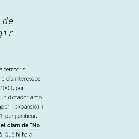
 de
gir
 territoris
re els interessos
 2003, per
a un dictador amb
eri i expansió), i
per justificar,
 el clam de “No
à. Què hi ha a