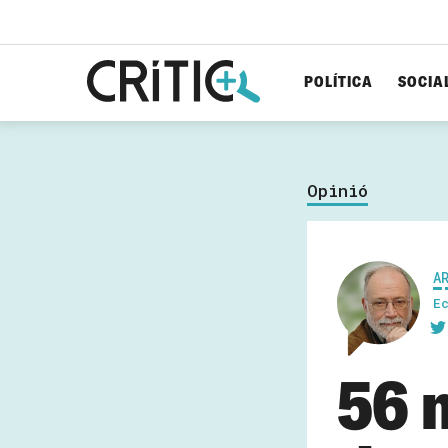
POLÍTICA
SOCIA
Cerca
per...
Opinió
A
E
56 