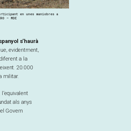
articipant en unes maniobres a
ERO – MDE
espanyol s’haurà
que, evidentment,
iferent a la
reixent. 20.000
 militar.
 l’equivalent
fundat als anys
 el Govern