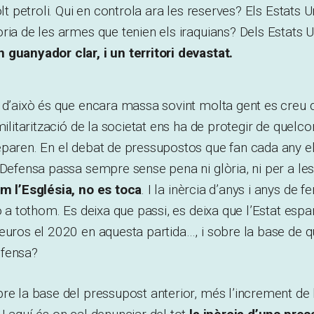
olt petroli. Qui en controla ara les reserves? Els Estats U
ria de les armes que tenien els iraquians? Dels Estats U
 guanyador clar, i un territori devastat.
 d’això és que encara massa sovint molta gent es creu q
militarització de la societat ens ha de protegir de quelco
paren. En el debat de pressupostos que fan cada any el
 Defensa passa sempre sense pena ni glòria, ni per a les
m l’Església, no es toca
. I la inèrcia d’anys i anys de f
ó a tothom. Es deixa que passi, es deixa que l’Estat espa
euros el 2020 en aquesta partida…, i sobre la base de q
efensa?
re la base del pressupost anterior, més l’increment de 