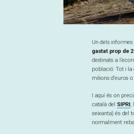
Un dels informes
gastat prop de 2
destinats a l’eco
població. Tot i la
milions d’euros o 
I aquí és on prec
català del
SIPRI
,
seixanta) és del 
normalment rebai