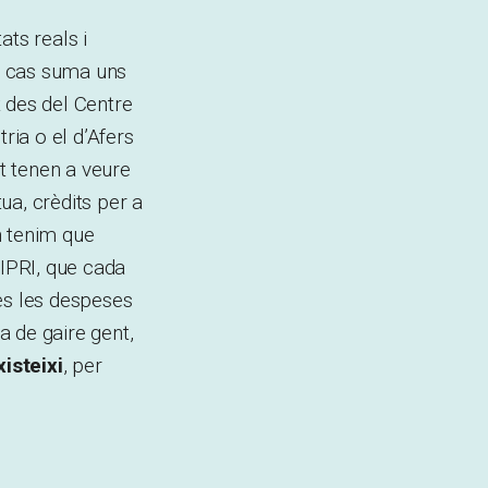
ats reals i
t cas suma uns
 des del Centre
ria o el d’Afers
at tenen a veure
ua, crèdits per a
n tenim que
SIPRI, que cada
es les despeses
a de gaire gent,
isteixi
, per