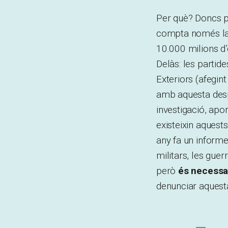
Per què? Doncs pe
compta només la 
10.000 milions d’
Delàs: les partide
Exteriors (afegin
amb aquesta despe
investigació, apo
existeixin aquest
any fa un informe
militars, les guer
però
és necessar
denunciar aquesta