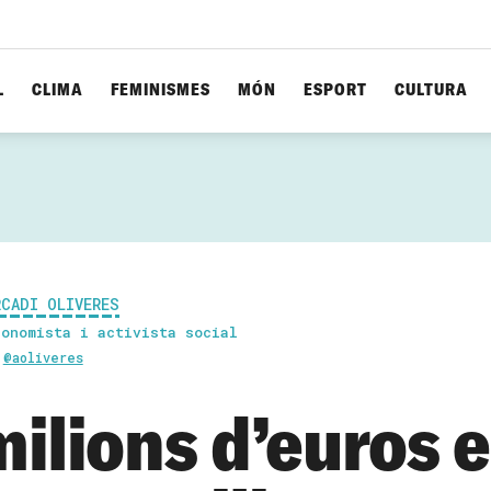
L
CLIMA
FEMINISMES
MÓN
ESPORT
CULTURA
RCADI OLIVERES
conomista i activista social
@aoliveres
milions d’euros 