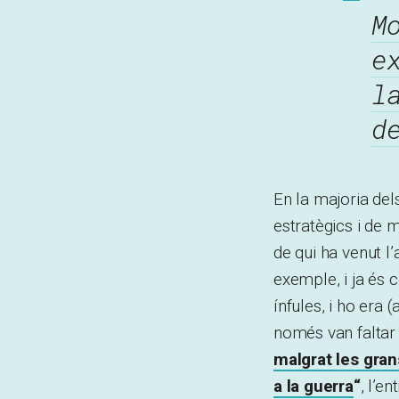
M
e
l
d
En la majoria del
estratègics i de 
de qui ha venut l
exemple, i ja és
ínfules, i ho era 
només van faltar 
malgrat les gra
a la guerra
“
, l’e