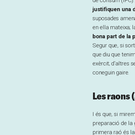
de consum (IPC). 
justifiquen una 
suposades amenac
en ella mateixa; 
bona part de la p
Segur que, si sor
que diu que teni
exèrcit; d’altres
coneguin gaire.
Les raons 
I és que, si mirem
preparació de la
primera raó és la