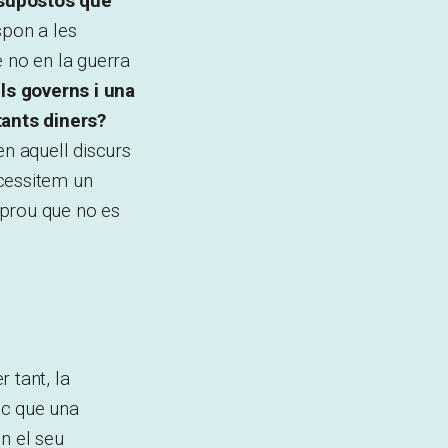
ssupostos que
spon a les
 no en la guerra
ls governs i una
tants diners?
en aquell discurs
ecessitem un
a prou que no es
r tant, la
ec que una
n el seu