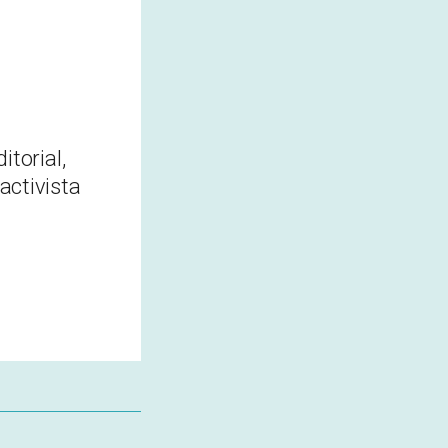
!
itorial,
activista