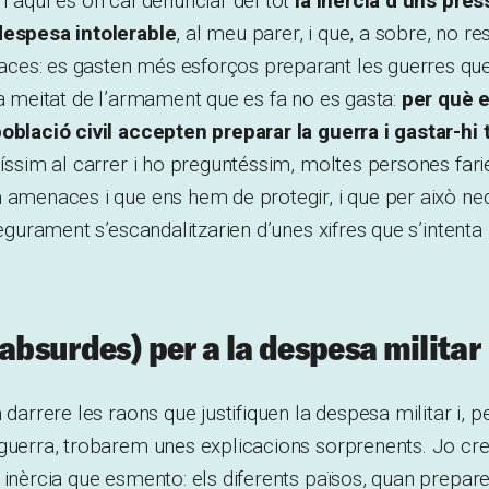
I aquí és on cal denunciar del tot
la inèrcia d’uns pre
despesa intolerable
, al meu parer, i que, a sobre, no re
es: es gasten més esforços preparant les guerres que
la meitat de l’armament que es fa no es gasta:
per què e
oblació civil accepten preparar la guerra i gastar-hi 
tíssim al carrer i ho preguntéssim, moltes persones fari
m amenaces i que ens hem de protegir, i que per això n
 segurament s’escandalitzarien d’unes xifres que s’intent
(absurdes) per a la despesa militar
 darrere les raons que justifiquen la despesa militar i, pe
 guerra, trobarem unes explicacions sorprenents. Jo cr
 inèrcia que esmento: els diferents països, quan prepare