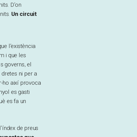
nits. D’on
nits.
Un circuit
ue l’existència
m i que les
s governs, el
 dretes ni per a
er-ho així provoca
nyol es gasti
uè es fa un
l’índex de preus