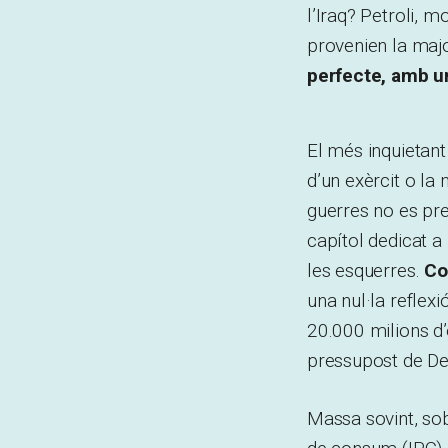
l’Iraq? Petroli, m
provenien la majo
perfecte, amb un
El més inquietant
d’un exèrcit o la 
guerres no es pre
capítol dedicat a
les esquerres.
Co
una nul·la reflexi
20.000 milions d’
pressupost de D
Massa sovint, sob