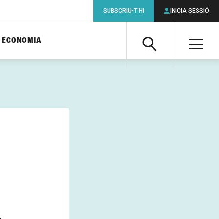
SUBSCRIU-T'HI
INICIA SESSIÓ
ECONOMIA
Cerca
M
Cerca