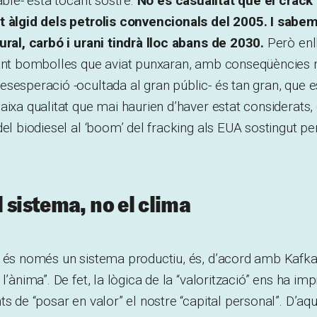
able- està tocant sostre.
No és casualitat que el crack
t àlgid dels petrolis convencionals del 2005. I sabe
ural, carbó i urani tindrà lloc abans de 2030.
Però enll
lant bombolles que aviat punxaran, amb conseqüències 
sesperació -ocultada al gran públic- és tan gran, que es
aixa qualitat que mai haurien d’haver estat considerats, 
del biodiesel al ‘boom’ del fracking als EUA sostingut pe
 sistema, no el clima
 és només un sistema productiu, és, d’acord amb Kafka,
l’ànima”. De fet, la lògica de la “valorització” ens ha im
ts de “posar en valor” el nostre “capital personal”. D’aq