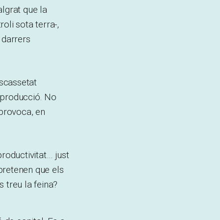
algrat que la
oli sota terra-,
 darrers
scassetat
eproducció. No
 provoca, en
roductivitat… just
pretenen que els
 treu la feina?