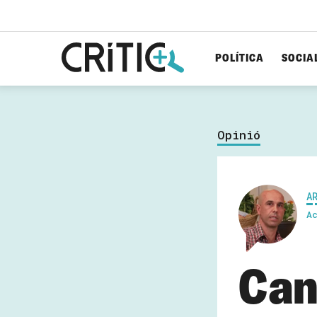
POLÍTICA
SOCIA
Cerca
per...
Opinió
A
A
Canv