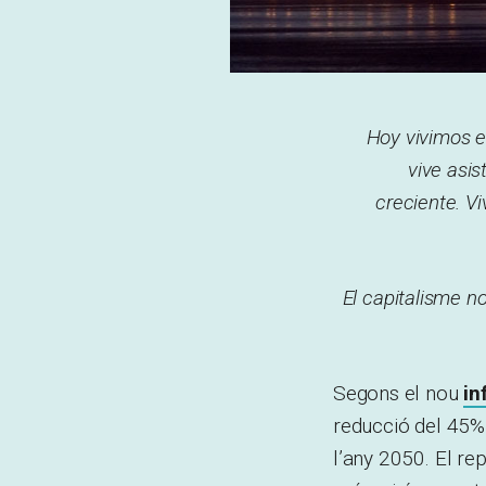
Hoy vivimos e
vive asis
creciente. V
El capitalisme no
Segons el nou
in
reducció del 45% 
l’any 2050. El r