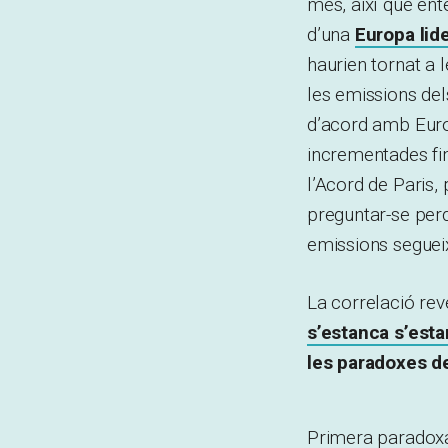
més, així que ent
d’una
Europa lide
haurien tornat a 
les emissions de
d’acord amb Euros
incrementades fin
l’Acord de Paris,
preguntar-se perq
emissions segueix
La correlació rev
s’estanca s’est
les paradoxes de
Primera paradoxa: