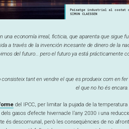
Paisatge industrial al costat 
SIMON CLAESSEN
n una economía irreal, ficticia, que aparenta que sigue 
tida a través de la invención incesante de dinero de la n
ivimos del futuro… pero el futuro ya está prácticamente 
 consisteix tant en vendre el que es produeix com en fer 
el que no ho és encara
forme
del IPCC, per limitar la pujada de la temperatura 
dels gasos d’efecte hivernacle l’any 2030 i una reducci
epte és descomunal, però les conseqüències de no afron