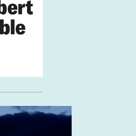
bert
ble