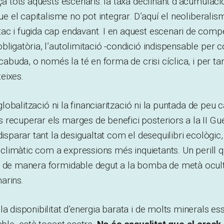
ça tots aquests escenaris: la taxa declinant d’acumulació
que el capitalisme no pot integrar. D’aquí el neoliberali
c i fugida cap endavant. I en aquest escenari de compe
bligatòria, l’autolimitació -condició indispensable per c
 cabuda, o només la té en forma de crisi cíclica, i per tant
eixes.
a globalització ni la financiarització ni la puntada de peu
recuperar els marges de benefici posteriors a la II Gue
disparar tant la desigualtat com el desequilibri ecològic
vi climàtic com a expressions més inquietants. Un peril
e de manera formidable degut a la bomba de metà ocul
marins.
a disponibilitat d’energia barata i de molts minerals esse