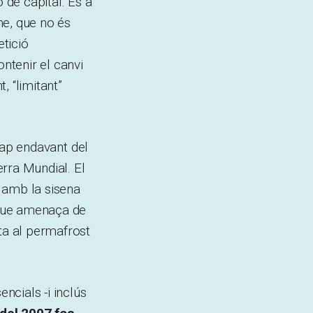
 de capital. Es a
sme, que no és
tició
ontenir el canvi
, “limitant”
 cap endavant del
rra Mundial. El
, amb la sisena
l que amenaça de
ta al permafrost
ncials -i inclús