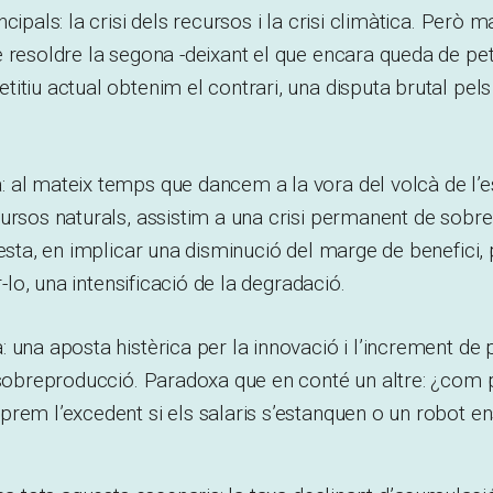
cipals: la crisi dels recursos i la crisi climàtica. Però m
 resoldre la segona -deixant el que encara queda de petr
itiu actual obtenim el contrari, una disputa brutal pels
 al mateix temps que dancem a la vora del volcà de l’e
ursos naturals, assistim a una crisi permanent de sobr
uesta, en implicar una disminució del marge de benefici,
ar-lo, una intensificació de la degradació.
 una aposta histèrica per la innovació i l’increment de p
 sobreproducció. Paradoxa que en conté un altre: ¿com 
rem l’excedent si els salaris s’estanquen o un robot ens