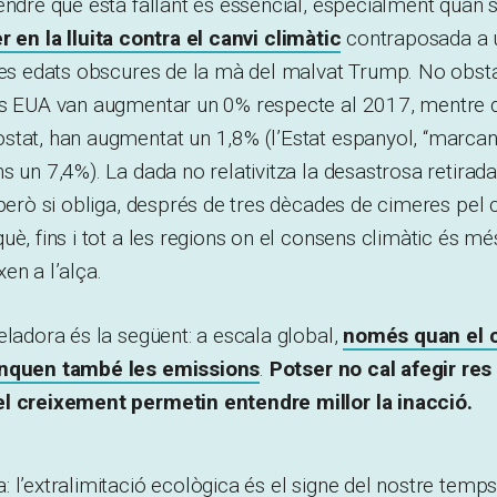
endre que està fallant és essencial, especialment quan se
r en la lluita contra el canvi climàtic
contraposada a 
les edats obscures de la mà del malvat Trump. No obsta
ls EUA van augmentar un 0% respecte al 2017, mentre 
tat, han augmentat un 1,8% (l’Estat espanyol, “marcant
s un 7,4%). La dada no relativitza la desastrosa retirad
 però si obliga, després de tres dècades de cimeres pel 
uè, fins i tot a les regions on el consens climàtic és mé
en a l’alça.
eladora és la següent: a escala global,
només quan el 
anquen també les emissions
.
Potser no cal afegir res
l creixement permetin entendre millor la inacció.
 l’extralimitació ecològica és el signe del nostre temp