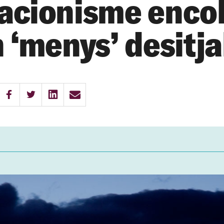
acionisme enco
n ‘menys’ desitja