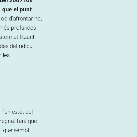
 del 2007 fos
m que el punt
oc d’afrontar-ho,
més profundes i
tem utilitzant
des del ridícul
r les
 “un estat del
pregnat tant que
uí que sembli