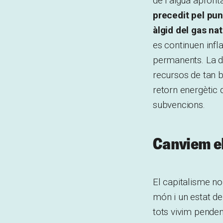
de l’aigua aprofit
precedit pel pun
àlgid del gas nat
es continuen inf
permanents. La de
recursos de tan b
retorn energètic 
subvencions.
Canviem el
El capitalisme no
món i un estat de 
tots vivim penden