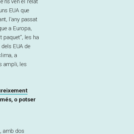
’ns ven el relat
uns EUA que
nt, l’any passat
que a Europa,
 paquet”, les ha
a dels EUA de
clima, a
s ampli, les
creixement
 més, o potser
s, amb dos