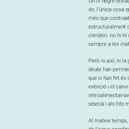
Un fil negre enlla
dir, l’única cosa 
més que contraata
estructuralment o
climàtic- no hi té
sempre a les mat
Però ni així, ni l
deute han permès 
que si han fet és 
extinció i el can
retroalimentar-s
siberià i als llits 
Al mateix temps, l