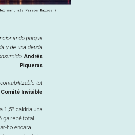
del mar, als Països Baixos /
funcionando porque
ada y de una deuda
consumido.
Andrés
Piqueras
contabilitzable tot
.
Comité Invisible
a 1,5º caldria una
ó gairebé total
tar-ho encara