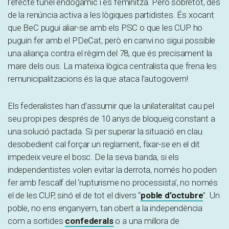
l’efecte túnel endogàmic i es feminitza. Però sobretot, des
de la renúncia activa a les lògiques partidistes. És xocant
que BeC pugui aliar-se amb els PSC o que les CUP ho
puguin fer amb el PDeCat, però en canvi no sigui possible
una aliança contra el règim del 78, que és precisament la
mare dels ous. La mateixa lògica centralista que frena les
remunicipalitzacions és la que ataca l’autogovern!
Els federalistes han d’assumir que la unilateralitat cau pel
seu propi pes després de 10 anys de bloqueig constant a
una solució pactada. Si per superar la situació en clau
desobedient cal forçar un reglament, fixar-se en el dit
impedeix veure el bosc. De la seva banda, si els
independentistes volen evitar la derrota, només ho poden
fer amb l’escalf del ‘rupturisme no processista’, no només
el de les CUP, sinó el de tot el divers “
poble d’octubre
”. Un
poble, no ens enganyem, tan obert a la independència
com a sortides
confederals
o a una millora de