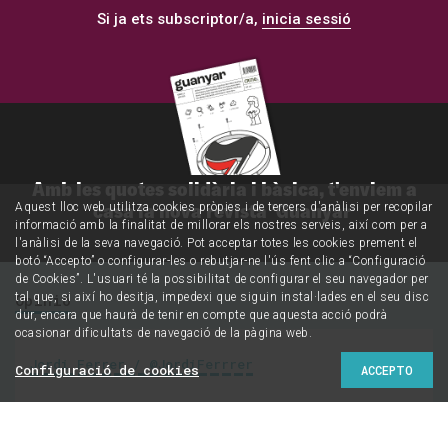
Si ja ets subscriptor/a,
inicia sessió
Amb les quotes solidària i bàsica, t'enviem a
casa la nova revista 'Guanyar'
Aquest lloc web utilitza cookies pròpies i de tercers d'anàlisi per recopilar
informació amb la finalitat de millorar els nostres serveis, així com per a
l'anàlisi de la seva navegació. Pot acceptar totes les cookies prement el
botó “Accepto” o configurar-les o rebutjar-ne l'ús fent clic a “Configuració
de Cookies”. L'usuari té la possibilitat de configurar el seu navegador per
tal que, si així ho desitja, impedexi que siguin instal·lades en el seu disc
Opinió
dur, encara que haurà de tenir en compte que aquesta acció podrà
ocasionar dificultats de navegació de la pàgina web.
Jordi Ferrer / @JordiFerrrer
Configuració de cookies
ACCEPTO
Folks & citizens.