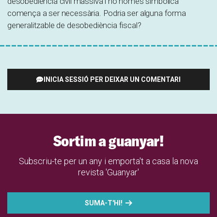
desobediència civil massiva i no només simbòlica
comença a ser necessària. Podria ser alguna forma
generalitzable de desobediència fiscal?
INICIA SESSIÓ PER DEIXAR UN COMENTARI
Sortim a guanyar!
Subscriu-te per un any i emporta't a casa la nova
revista 'Guanyar'
SUMA-T'HI!