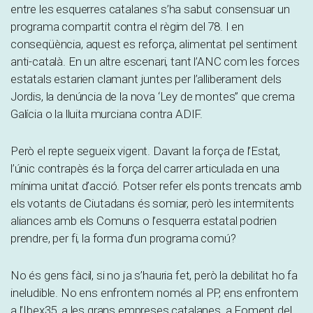
entre les esquerres catalanes s’ha sabut consensuar un
programa compartit contra el règim del 78. I en
conseqüència, aquest es reforça, alimentat pel sentiment
anti-català. En un altre escenari, tant l’ANC com les forces
estatals estarien clamant juntes per l’alliberament dels
Jordis, la denúncia de la nova ‘Ley de montes” que crema
Galícia o la lluita murciana contra ADIF.
Però el repte segueix vigent. Davant la força de l’Estat,
l’únic contrapès és la força del carrer articulada en una
mínima unitat d’acció. Potser refer els ponts trencats amb
els votants de Ciutadans és somiar, però les intermitents
aliances amb els Comuns o l’esquerra estatal podrien
prendre, per fi, la forma d’un programa comú?
No és gens fàcil, si no ja s’hauria fet, però la debilitat ho fa
ineludible. No ens enfrontem només al PP, ens enfrontem
a l’Ibex35, a les grans empreses catalanes, a Foment del