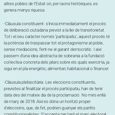
altres pobles de l’Estat on, per raons històriques, es
genera menys riquesa.
-Clàusula constituient: s’inicia immediatament el procés
de deliberació ciutadana previst a la llei de transitorietat.
Tot i el seu caràcter només ‘participatiu’, aquest procés té
la potència de traspassar tot el protagonisme al poble,
sense mediacions, fent-ne el garant democràtic. I així
passem d’una idea abstracta de sobirania a la fundació
col·lectiva concreta dels pilars sobre els quals exercir-la, ja
sigui en el pla energètic, alimentari, habitacional o financer.
-Clàusula plebiscitària: Les eleccions constituents,
previstes al finalitzar el procés participatiu, han de tenir
data des del mateix dia de la proclamació. No més enllà
de març de 2018. Així es dóna un horitzó proper
d’eleccions, que, de fet, podrien guanyar els partits
constitucionalistes. S’accepta per tant el marc electoral