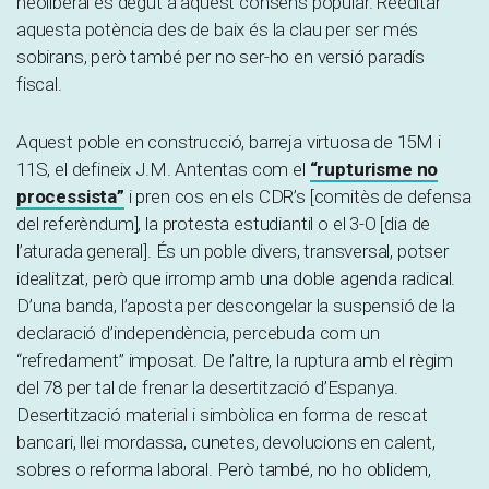
neoliberal és degut a aquest consens popular. Reeditar
aquesta potència des de baix és la clau per ser més
sobirans, però també per no ser-ho en versió paradís
fiscal.
Aquest poble en construcció, barreja virtuosa de 15M i
11S, el defineix J.M. Antentas com el
“rupturisme no
processista”
i pren cos en els CDR’s [comitès de defensa
del referèndum], la protesta estudiantil o el 3-O [dia de
l’aturada general]. És un poble divers, transversal, potser
idealitzat, però que irromp amb una doble agenda radical.
D’una banda, l’aposta per descongelar la suspensió de la
declaració d’independència, percebuda com un
“refredament” imposat. De l’altre, la ruptura amb el règim
del 78 per tal de frenar la desertització d’Espanya.
Desertització material i simbòlica en forma de rescat
bancari, llei mordassa, cunetes, devolucions en calent,
sobres o reforma laboral. Però també, no ho oblidem,