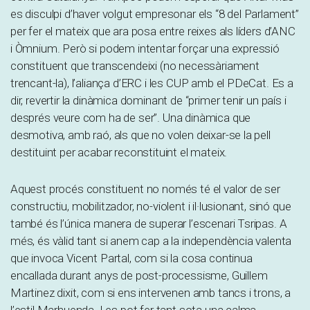
es disculpi d’haver volgut empresonar els “8 del Parlament”
per fer el mateix que ara posa entre reixes als líders d’ANC
i Òmnium. Però si podem intentar forçar una expressió
constituent que transcendeixi (no necessàriament
trencant-la), l’aliança d’ERC i les CUP amb el PDeCat. Es a
dir, revertir la dinàmica dominant de “primer tenir un país i
després veure com ha de ser”. Una dinàmica que
desmotiva, amb raó, als que no volen deixar-se la pell
destituint per acabar reconstituint el mateix.
Aquest procés constituent no només té el valor de ser
constructiu, mobilitzador, no-violent i il·lusionant, sinó que
també és l’única manera de superar l’escenari Tsripas. A
més, és vàlid tant si anem cap a la independència valenta
que invoca Vicent Partal, com si la cosa continua
encallada durant anys de post-processisme, Guillem
Martinez dixit, com si ens intervenen amb tancs i trons, a
l’estil Marhuenda. I es pot fer tant sota una calma