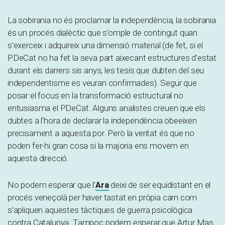
La sobirania no és proclamar la independència, la sobirania
és un procés dialèctic que s’omple de contingut quan
s’exerceix i adquireix una dimensió material (de fet, si el
PDeCat no ha fet la seva part aixecant estructures d’estat
durant els darrers sis anys, les tesis que dubten del seu
independentisme es veuran confirmades). Segur que
posar el focus en la transformació estructural no
entusiasma el PDeCat. Alguns analistes creuen que els
dubtes a l’hora de declarar la independència obeeixen
precisament a aquesta por. Però la veritat és que no
poden fer-hi gran cosa si la majoria ens movem en
aquesta direcció.
No podem esperar que l’
Ara
deixi de ser equidistant en el
procés veneçolà per haver tastat en pròpia carn com
s’apliquen aquestes tàctiques de guerra psicològica
contra Catalunya. Tampoc podem esperar que Artur Mas