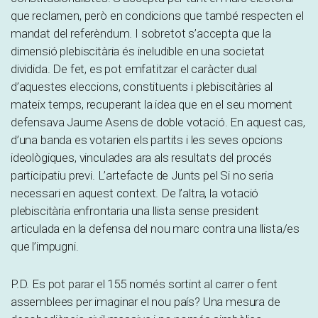
que reclamen, però en condicions que també respecten el
mandat del referèndum. I sobretot s’accepta que la
dimensió plebiscitària és ineludible en una societat
dividida. De fet, es pot emfatitzar el caràcter dual
d’aquestes eleccions, constituents i plebiscitàries al
mateix temps, recuperant la idea que en el seu moment
defensava Jaume Asens de doble votació. En aquest cas,
d’una banda es votarien els partits i les seves opcions
ideològiques, vinculades ara als resultats del procés
participatiu previ. L’artefacte de Junts pel Si no seria
necessari en aquest context. De l’altra, la votació
plebiscitària enfrontaria una llista sense president
articulada en la defensa del nou marc contra una llista/es
que l’impugni.
P.D. Es pot parar el 155 només sortint al carrer o fent
assemblees per imaginar el nou país? Una mesura de