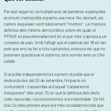
Per què negar-ho, la multiplicació de banderes espanyoles
al cinturó metropolità espanta una mica. No obstant, els
carrers segueixen sent bàsicament “nostres”. La massiva
defensa dels mínims democràtics sobre els quals el
PPSOE es pixa reiteradament és el que més s’apropa a un
consens de país. Amb l’afegit que el cadenat del 78 és tan
petri que ens ha fet a tots rupturistes, inclosos els que no
pretenien qüestionar el sistema, sinó només tenir un DNI
català.
Si al poble independentista li sumem el poble que el
desborda des del 20 de setembre, l’impacte és
contundent i s’assembla al d’aquell “catalanisme
d’esquerres” dels anys 70, en què la defensa dels drets
civils, nacionals i socioeconòmics era indestriable. De fet,
si la CiU dels primers anys era més socialdemòcrata que