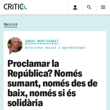
Àrea
Cerca
M
privada
Cerca
Subscriu-t'hi
Cerc
per...
Opinió
Inicia sessió
ARNAU MONTSERRAT
Activista social i agroecològic
Proclamar la
República? Només
sumant, només des de
baix, només si és
solidària