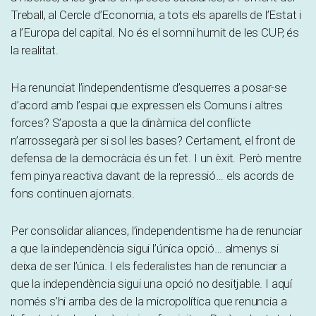
Treball, al Cercle d’Economia, a tots els aparells de l’Estat i
a l’Europa del capital. No és el somni humit de les CUP, és
la realitat.
Ha renunciat l’independentisme d’esquerres a posar-se
d’acord amb l’espai que expressen els Comuns i altres
forces? S’aposta a que la dinàmica del conflicte
n’arrossegarà per si sol les bases? Certament, el front de
defensa de la democràcia és un fet. I un èxit. Però mentre
fem pinya reactiva davant de la repressió… els acords de
fons continuen ajornats.
Per consolidar aliances, l’independentisme ha de renunciar
a que la independència sigui l’única opció… almenys si
deixa de ser l’única. I els federalistes han de renunciar a
que la independència sigui una opció no desitjable. I aquí
només s’hi arriba des de la micropolítica que renuncia a