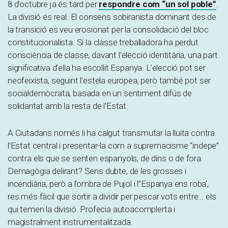
8 d’octubre ja és tard per
respondre com “un sol poble”
.
La divisió és real. El consens sobiranista dominant des de
la transició es veu erosionat per la consolidació del bloc
constitucionalista. Si la classe treballadora ha perdut
consciència de classe, davant l’elecció identitària, una part
significativa d’ella ha escollit Espanya. L’elecció pot ser
neofeixista, seguint l’estela europea, però també pot ser
socialdemòcrata, basada en un sentiment difús de
solidaritat amb la resta de l’Estat.
A Ciutadans només li ha calgut transmutar la lluita contra
l’Estat central i presentar-la com a supremacisme “indepe”
contra els que se senten espanyols, de dins o de fora.
Demagògia delirant? Sens dubte, de les grosses i
incendiària, però a l’ombra de Pujol i l”Espanya ens roba’,
res més fàcil que sortir a dividir per pescar vots entre… els
qui temen la divisió. Profecia autoacomplerta i
magistralment instrumentalitzada.