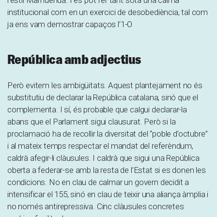
institucional com en un exercici de desobediència, tal com
ja ens vam demostrar capaços l’1-O
República amb adjectius
Però evitem les ambigüitats. Aquest plantejament no és
substitutiu de declarar la República catalana, sinó que el
complementa. I sí, és probable que calgui declarar-la
abans que el Parlament sigui clausurat. Però si la
proclamació ha de recollir la diversitat del “poble d’octubre”
i al mateix temps respectar el mandat del referèndum,
caldrà afegir-li clàusules. I caldrà que sigui una República
oberta a federar-se amb la resta de l’Estat si es donen les
condicions. No en clau de calmar un govern decidit a
intensificar el 155, sinó en clau de teixir una aliança àmplia i
no només antirepressiva. Cinc clàusules concretes