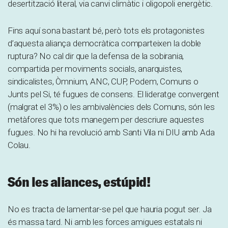
desertització literal, via canvi climàtic i oligopoli energètic.
Fins aquí sona bastant bé, però tots els protagonistes
d’aquesta aliança democràtica comparteixen la doble
ruptura? No cal dir que la defensa de la sobirania,
compartida per moviments socials, anarquistes,
sindicalistes, Òmnium, ANC, CUP, Podem, Comuns o
Junts pel Si, té fugues de consens. El lideratge convergent
(malgrat el 3%) o les ambivalències dels Comuns, són les
metàfores que tots manegem per descriure aquestes
fugues. No hi ha revolució amb Santi Vila ni DIU amb Ada
Colau.
Són les aliances, estúpid!
No es tracta de lamentar-se pel que hauria pogut ser. Ja
és massa tard. Ni amb les forces amigues estatals ni