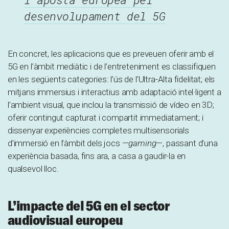
desenvolupament del 5G
En concret, les aplicacions que es preveuen oferir amb el
5G en l’àmbit mediàtic i de l’entreteniment es classifiquen
en les següents categories: l’ús de l’Ultra-Alta fidelitat; els
mitjans immersius i interactius amb adaptació intel·ligent a
l’ambient visual, que inclou la transmissió de vídeo en 3D;
oferir contingut capturat i compartit immediatament; i
dissenyar experiències completes multisensorials
d’immersió en l’àmbit dels jocs —
gaming
—, passant d’una
experiència basada, fins ara, a casa a gaudir-la en
qualsevol lloc.
L’impacte del 5G en el sector
audiovisual europeu