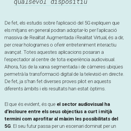
qualsevol dispositiu
De fet, els estudis sobre l’aplicació del 5G expliquen que
els mitjans en general podran adoptar-lo per l’aplicació
massiva de Realitat Augmentada i Realitat Virtual, és a dir,
per crear hologrames o oferir entreteniment interactiu
avançat. Totes aquestes aplicacions posaran a
l’espectador al centre de tota experiència audiovisual.
Alhora, l’ús de la xarxa segmentada i de càmeres ubiqües
permetrà la transformació digital de la televisió en directe.
De fet, ja s’han fet diverses proves pilot en aquests
diferents àmbits i els resultats han estat òptims.
El que és evident, és que
el sector audiovisual ha
d’incloure entre els seus objectius a curt i mitjà
termini com aprofitar al màxim les possibilitats del
5G
. El seu futur passa per un escenari dominat per un