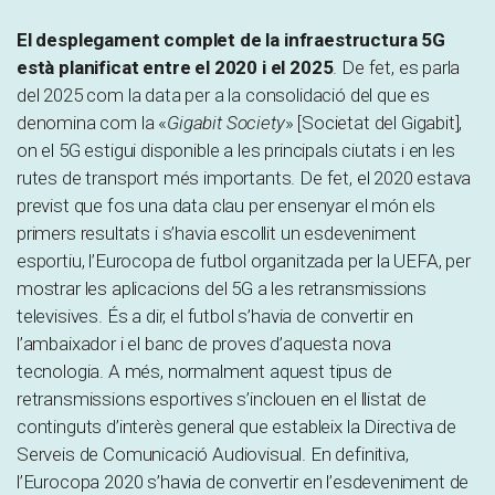
El desplegament complet de la infraestructura 5G
està planificat entre el 2020 i el 2025
. De fet, es parla
del 2025 com la data per a la consolidació del que es
denomina com la «
Gigabit Society
» [Societat del Gigabit],
on el 5G estigui disponible a les principals ciutats i en les
rutes de transport més importants. De fet, el 2020 estava
previst que fos una data clau per ensenyar el món els
primers resultats i s’havia escollit un esdeveniment
esportiu, l’Eurocopa de futbol organitzada per la UEFA, per
mostrar les aplicacions del 5G a les retransmissions
televisives. És a dir, el futbol s’havia de convertir en
l’ambaixador i el banc de proves d’aquesta nova
tecnologia. A més, normalment aquest tipus de
retransmissions esportives s’inclouen en el llistat de
continguts d’interès general que estableix la Directiva de
Serveis de Comunicació Audiovisual. En definitiva,
l’Eurocopa 2020 s’havia de convertir en l’esdeveniment de