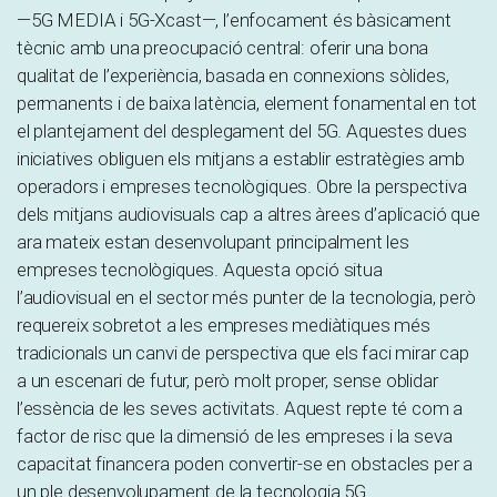
—5G MEDIA i 5G-Xcast—, l’enfocament és bàsicament
tècnic amb una preocupació central: oferir una bona
qualitat de l’experiència, basada en connexions sòlides,
permanents i de baixa latència, element fonamental en tot
el plantejament del desplegament del 5G. Aquestes dues
iniciatives obliguen els mitjans a establir estratègies amb
operadors i empreses tecnològiques. Obre la perspectiva
dels mitjans audiovisuals cap a altres àrees d’aplicació que
ara mateix estan desenvolupant principalment les
empreses tecnològiques. Aquesta opció situa
l’audiovisual en el sector més punter de la tecnologia, però
requereix sobretot a les empreses mediàtiques més
tradicionals un canvi de perspectiva que els faci mirar cap
a un escenari de futur, però molt proper, sense oblidar
l’essència de les seves activitats. Aquest repte té com a
factor de risc que la dimensió de les empreses i la seva
capacitat financera poden convertir-se en obstacles per a
un ple desenvolupament de la tecnologia 5G.