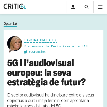
Àrea
Cerca
M
privada
Cerca
Subscriu-t'hi
Cerc
per...
Opinió
Inicia sessió
CARMINA CRUSAFON
Professora de Periodisme a la UAB
@CCrusafon
5G i l’audiovisual
europeu: la seva
estratègia de futur?
El sector audiovisual ha d’incloure entre els seus
objectius a curt i mitjà termini com aprofitar al
màxim les possibilitats del 5G