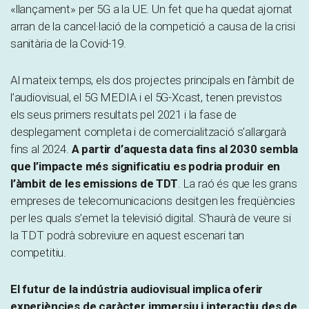
«llançament» per 5G a la UE. Un fet que ha quedat ajornat
arran de la cancel·lació de la competició a causa de la crisi
sanitària de la Covid-19.
Al mateix temps, els dos projectes principals en l’àmbit de
l’audiovisual, el 5G MEDIA i el 5G-Xcast, tenen previstos
els seus primers resultats pel 2021 i la fase de
desplegament completa i de comercialització s’allargarà
fins al 2024.
A partir d’aquesta data fins al 2030 sembla
que l’impacte més significatiu es podria produir en
l’àmbit de les emissions de TDT
. La raó és que les grans
empreses de telecomunicacions desitgen les freqüències
per les quals s’emet la televisió digital. S’haurà de veure si
la TDT podrà sobreviure en aquest escenari tan
competitiu.
El futur de la indústria audiovisual implica oferir
experiències de caràcter immersiu i interactiu des de