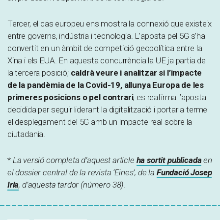
Tercer, el cas europeu ens mostra la connexió que existeix
entre governs, indústria i tecnologia. L’aposta pel 5G s’ha
convertit en un àmbit de competició geopolítica entre la
Xina i els EUA. En aquesta concurrència la UE ja partia de
la tercera posició;
caldrà veure i analitzar si l’impacte
de la pandèmia de la Covid-19, allunya Europa de les
primeres posicions o pel contrari
, es reafirma l’aposta
decidida per seguir liderant la digitalització i portar a terme
el desplegament del 5G amb un impacte real sobre la
ciutadania.
*
La versió completa d’aquest article
ha sortit publicada
en
el dossier central de la revista ‘Eines’, de la
Fundació Josep
Irla
, d’aquesta tardor (número 38)
.