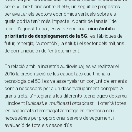
ser el «Llibre blanc sobre el 5G», un seguit de propostes
per avaluar els sectors econòmics verticals sobre els
quals podria tenir més impacte. A partir de l’anàlisi i del
recull d’aquest treball, es va seleccionar
cinc àmbits
prioritaris de desplegament de la 5G
: les fàbriques del
futur; l’energia; l’automòbil; la salut; i el sector dels mitjans
de comunicació i de l’entreteniment.
En relació amb la indústria audiovisual, es va realitzar el
2016 la presentació de les capacitats que tindria la
tecnologia del 5G i es va assenyalar un conjunt d’elements
com a necessaris per a un desenvolupament complet. A
grans trets, s’integrarà a les diferents tecnologies de xarxa
—incloent l’
unicast
, el
multicast
i
broadcast
— i oferirà totes
les capacitats d’emmagatzematge en memòria cau
necessàries per proporcionar serveis de seguiment i
avaluació de tots els casos d’ús.