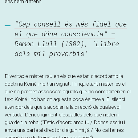
ens hem d’atenir.
“Cap consell és més fidel que
el que dóna consciència” –
Ramon Llull (1302), ‘Llibre
dels mil proverbis’
El veritable misteri rau en els que estan d’acord amb la
doctrina Koiné i no han signat. I l’inquietant misteri és el
que no permet assossec: aquells que no comparteixen el
text Koiné i no han dit aquesta boca és meva. El silenci
aterridor dels que s’acoblen a la direcció de qualsevol
ventada. L’encongiment d’espatlles dels que neden i
guarden la roba. (“Estic d’acord amb tu / Doncs escriu i
envia una carta al director d’algun mitjà / No cal fer res
perquè això de Koiné no té importància”).