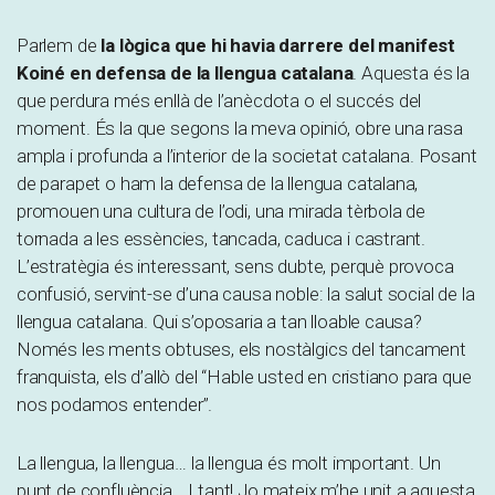
Parlem de
la lògica que hi havia darrere del manifest
Koiné en defensa de la llengua catalana
. Aquesta és la
que perdura més enllà de l’anècdota o el succés del
moment. És la que segons la meva opinió, obre una rasa
ampla i profunda a l’interior de la societat catalana. Posant
de parapet o ham la defensa de la llengua catalana,
promouen una cultura de l’odi, una mirada tèrbola de
tornada a les essències, tancada, caduca i castrant.
L’estratègia és interessant, sens dubte, perquè provoca
confusió, servint-se d’una causa noble: la salut social de la
llengua catalana. Qui s’oposaria a tan lloable causa?
Només les ments obtuses, els nostàlgics del tancament
franquista, els d’allò del “Hable usted en cristiano para que
nos podamos entender”.
La llengua, la llengua… la llengua és molt important. Un
punt de confluència… I tant! Jo mateix m’he unit a aquesta