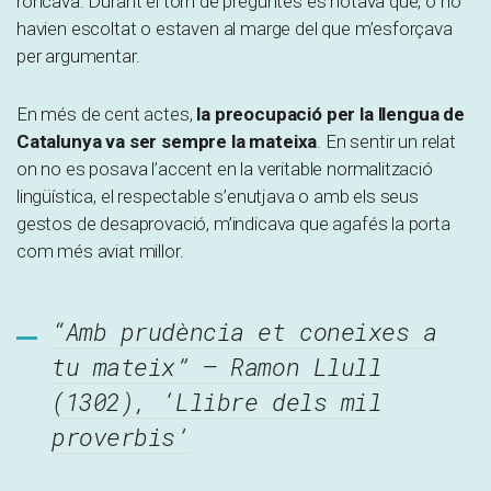
roncava. Durant el torn de preguntes es notava que, o no
havien escoltat o estaven al marge del que m’esforçava
per argumentar.
En més de cent actes,
la preocupació per la llengua de
Catalunya va ser sempre la mateixa
. En sentir un relat
on no es posava l’accent en la veritable normalització
lingüística, el respectable s’enutjava o amb els seus
gestos de desaprovació, m’indicava que agafés la porta
com més aviat millor.
“Amb prudència et coneixes a
tu mateix” – Ramon Llull
(1302), ‘Llibre dels mil
proverbis’