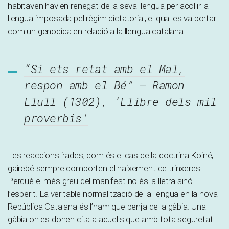
habitaven havien renegat de la seva llengua per acollir la
llengua imposada pel règim dictatorial, el qual es va portar
com un genocida en relació a la llengua catalana.
“Si ets retat amb el Mal,
respon amb el Bé” – Ramon
Llull (1302), ‘Llibre dels mil
proverbis’
Les reaccions irades, com és el cas de la doctrina Koiné,
gairebé sempre comporten el naixement de trinxeres.
Perquè el més greu del manifest no és la lletra sinó
l’esperit. La veritable normalització de la llengua en la nova
República Catalana és l’ham que penja de la gàbia. Una
gàbia on es donen cita a aquells que amb tota seguretat