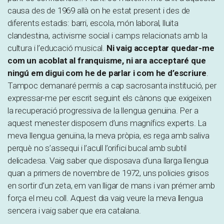
causa des de 1969 allà on he estat present i des de
diferents estadis: barri, escola, món laboral, lluita
clandestina, activisme social i camps relacionats amb la
cultura i l’educació musical.
Ni vaig acceptar quedar-me
com un acoblat al franquisme, ni ara acceptaré que
ningú em digui com he de parlar i com he d’escriure
.
Tampoc demanaré permís a cap sacrosanta institució, per
expressar-me per escrit seguint els cànons que exigeixen
la recuperació progressiva de la llengua genuïna. Per a
aquest menester disposem d’uns magnífics experts. La
meva llengua genuïna, la meva pròpia, es rega amb saliva
perquè no s’assequi i l’acull l’orifici bucal amb subtil
delicadesa. Vaig saber que disposava d’una llarga llengua
quan a primers de novembre de 1972, uns policies grisos
en sortir d’un zeta, em van lligar de mans i van prémer amb
força el meu coll. Aquest dia vaig veure la meva llengua
sencera i vaig saber que era catalana.