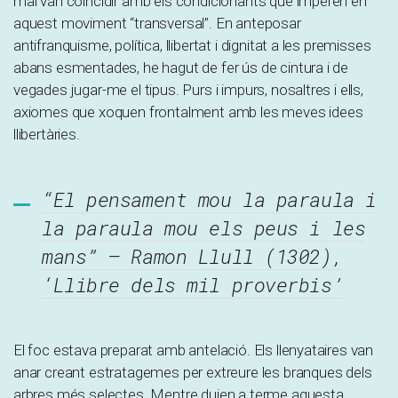
mai van coincidir amb els condicionants que imperen en
aquest moviment “transversal”. En anteposar
antifranquisme, política, llibertat i dignitat a les premisses
abans esmentades, he hagut de fer ús de cintura i de
vegades jugar-me el tipus. Purs i impurs, nosaltres i ells,
axiomes que xoquen frontalment amb les meves idees
llibertàries.
“El pensament mou la paraula i
la paraula mou els peus i les
mans” – Ramon Llull (1302),
‘Llibre dels mil proverbis’
El foc estava preparat amb antelació. Els llenyataires van
anar creant estratagemes per extreure les branques dels
arbres més selectes. Mentre duien a terme aquesta