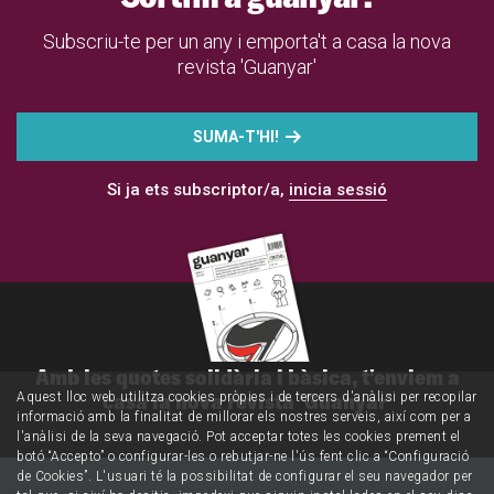
Subscriu-te per un any i emporta't a casa la nova
revista 'Guanyar'
SUMA-T'HI!
Si ja ets subscriptor/a,
inicia sessió
Amb les quotes solidària i bàsica, t'enviem a
casa la nova revista 'Guanyar'
Aquest lloc web utilitza cookies pròpies i de tercers d'anàlisi per recopilar
informació amb la finalitat de millorar els nostres serveis, així com per a
l'anàlisi de la seva navegació. Pot acceptar totes les cookies prement el
botó “Accepto” o configurar-les o rebutjar-ne l'ús fent clic a “Configuració
de Cookies”. L'usuari té la possibilitat de configurar el seu navegador per