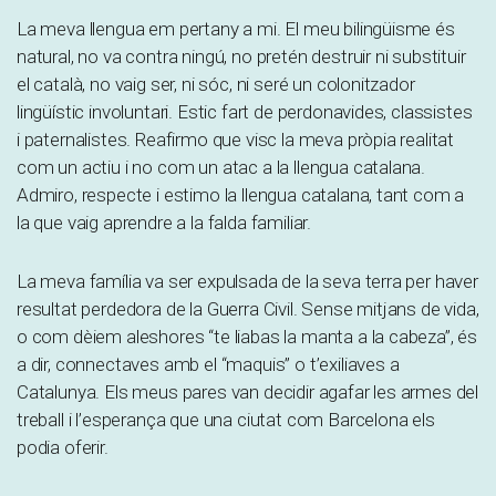
La meva llengua em pertany a mi. El meu bilingüisme és
natural, no va contra ningú, no pretén destruir ni substituir
el català, no vaig ser, ni sóc, ni seré un colonitzador
lingüístic involuntari. Estic fart de perdonavides, classistes
i paternalistes. Reafirmo que visc la meva pròpia realitat
com un actiu i no com un atac a la llengua catalana.
Admiro, respecte i estimo la llengua catalana, tant com a
la que vaig aprendre a la falda familiar.
La meva família va ser expulsada de la seva terra per haver
resultat perdedora de la Guerra Civil. Sense mitjans de vida,
o com dèiem aleshores “te liabas la manta a la cabeza”, és
a dir, connectaves amb el “maquis” o t’exiliaves a
Catalunya. Els meus pares van decidir agafar les armes del
treball i l’esperança que una ciutat com Barcelona els
podia oferir.