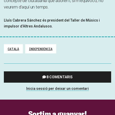
concepte de ciutadania que adoren i, si m’equivoco, ho
veurem d’aquí un temps.
Lluís Cabrera Sánchez és president del Taller de Músics i
impulsor d’Altres Andalusos.
CATALÀ
INDEPENDÈNCIA
8 COMENTARIS
Inicia sessió per deixar un comentari
Sortim a guanyar!