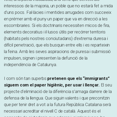
interessos de la majoria, un poble que no estarà fet a mida
d’uns pocs. Fal·làcies i mentides arrugades com succeeix
en prémer amb el puny un paper que va en direcció a les
escombraries. Si els doctrinaris necessiten micos de fira,
elements decoratius i il·lusos útils per recórrer territoris
(habitats pels nostres conciutadans) d’extrema duresa i
difícil penetració, que els busquin entre ells i es reparteixin
la feina. Amb les seves aspiracions de puresa i submissió
impulsen, signen i presenten la defunció de la
independència de Catalunya.
I com són tan superbs
pretenen que els “immigrants”
siguem com el paper higiènic, per usar i llençar.
El seu
projecte d’eliminació de la diferència s’amaga darrere de la
defensa de la llengua. Que siguin valents i que preconitzin
que per tenir dret a vot a la futura República Catalana serà
necessari acreditar el nivell C de català. Aquest és el