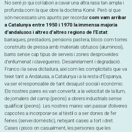
No seré jo qui col·labori a cavar una altra rasa tan ampla i
profunda com la que obre la doctrina Koiné. Però sí que
són necessaris uns apunts per recordar
com vam arribar
a Catalunya entre 1950 i 1970 la immensa majoria
d’andalusos i altres d’altres regions de l’Estat
:
barraques, prestadors, pensions pastera, blocs com torres
construïts de pressa amb materials obtusos (aluminosi),
barris sense cap tipus de serveis i zones desproveïdes
d’enllumenat i clavegueres. Desarrelament i degradació.
Franco i la seva dictadura, així com les complicitats que va
teixir tant a Andalusia, a Catalunya i a la resta d’Espanya,
va ser el responsable de tant desajust social i econòmic.
Els nostres pares es van convertir, a la velocitat de la llum,
de jornalers del camp (peons) a obrers industrials sense
qualificar (peons). Les nostres mares van passar d’oliveres
capcotes a incorporar-se al tèxtil o a ser dones de fer
feines (servei domèstic), netejant cases a tort i dret.
Cases i pisos on casualment, les persones que les