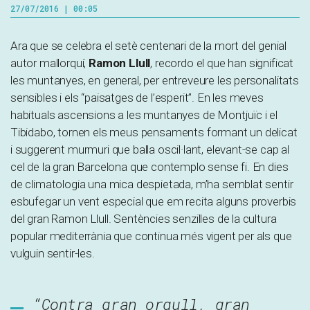
27/07/2016 | 00:05
Ara que se celebra el setè centenari de la mort del genial
autor mallorquí,
Ramon Llull
, recordo el que han significat
les muntanyes, en general, per entreveure les personalitats
sensibles i els “paisatges de l’esperit”. En les meves
habituals ascensions a les muntanyes de Montjuïc i el
Tibidabo, tornen els meus pensaments formant un delicat
i suggerent murmuri que balla oscil·lant, elevant-se cap al
cel de la gran Barcelona que contemplo sense fi. En dies
de climatologia una mica despietada, m’ha semblat sentir
esbufegar un vent especial que em recita alguns proverbis
del gran Ramon Llull. Sentències senzilles de la cultura
popular mediterrània que continua més vigent per als que
vulguin sentir-les.
“Contra gran orgull, gran