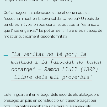
Què amaguen els silenciosos que et donen cops a
l’esquena i mostren la seva solidaritat verbal? Un país de
tenebres i núvols on posicionar et pot costar l’estança a
què t’has enganxat? Es pot un sentir lliure si és incapaç de
mostrar públicament disconformitat?
“La veritat no té por; la
mentida i la falsedat no tenen
coratge” – Ramon Llull (1302),
‘Llibre dels mil proverbis’
Estem guardant en el bagul dels records els afalagadors
presagis: un país en construcció, un trajecte traçat per
tots, una pàtria inacabada, una terra que serveixi als