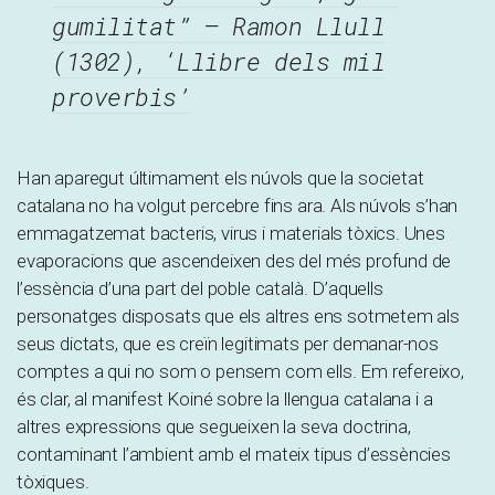
gumilitat” – Ramon Llull
(1302), ‘Llibre dels mil
proverbis’
Han aparegut últimament els núvols que la societat
catalana no ha volgut percebre fins ara. Als núvols s’han
emmagatzemat bacteris, virus i materials tòxics. Unes
evaporacions que ascendeixen des del més profund de
l’essència d’una part del poble català. D’aquells
personatges disposats que els altres ens sotmetem als
seus dictats, que es creïn legitimats per demanar-nos
comptes a qui no som o pensem com ells. Em refereixo,
és clar, al manifest Koiné sobre la llengua catalana i a
altres expressions que segueixen la seva doctrina,
contaminant l’ambient amb el mateix tipus d’essències
tòxiques.