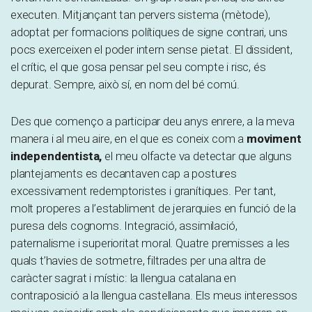
executen. Mitjançant tan pervers sistema (mètode),
adoptat per formacions polítiques de signe contrari, uns
pocs exerceixen el poder intern sense pietat. El dissident,
el crític, el que gosa pensar pel seu compte i risc, és
depurat. Sempre, això sí, en nom del bé comú.
Des que començo a participar deu anys enrere, a la meva
manera i al meu aire, en el que es coneix com a
moviment
independentista,
el meu olfacte va detectar que alguns
plantejaments es decantaven cap a postures
excessivament redemptoristes i granítiques. Per tant,
molt properes a l’establiment de jerarquies en funció de la
puresa dels cognoms. Integració, assimilació,
paternalisme i superioritat moral. Quatre premisses a les
quals t’havies de sotmetre, filtrades per una altra de
caràcter sagrat i místic: la llengua catalana en
contraposició a la llengua castellana. Els meus interessos