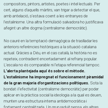
compositors, pintors, artistes, poetes i intel·lectuals. Per
cert, alguns d’aquells màrtirs, van trigar a detectar el que,
amb antelació, s’estava coent a les entranyes de
l’estalinisme. Una altra formulació salvadora ho justificava
afegint un altre dogma (centralisme democràtic).
No cauré en la temptació demagògica de traslladar les
anteriors referències històriques a la situació catalana
actual. Gràcies a Déu, en el cas català, la història no es
repeteix, contradient encertadament al refrany popular.
L’escala no és comparable ni l’etapa referencial tampoc.
L’alerta plantejada aquí és sobre el mètode.
L’estalinisme ha impregnat el funcionament piramidal
de la gran majoria d’organitzacions polítiques.
Sota la
bondat i l’efectivitat (centralisme democràtic) per poder
aplicar en la pràctica social la ideologia a la qual es deuen,
munten una estructura interna antidemocràtica i
fortament centralitzada. Un grup reduït pensa, els altres