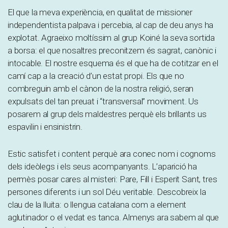
El que la meva experiència, en qualitat de missioner
independentista palpava i percebia, al cap de deu anys ha
explotat. Agraeixo moltíssim al grup Koiné la seva sortida
a borsa: el que nosaltres preconitzem és sagrat, canònic i
intocable. El nostre esquema és el que ha de cotitzar en el
camí cap a la creació d’un estat propi. Els que no
combreguin amb el cànon de la nostra religió, seran
expulsats del tan preuat i “transversal” moviment. Us
posarem al grup dels maldestres perquè els brillants us
espavilin i ensinistrin.
Estic satisfet i content perquè ara conec nom i cognoms
dels ideòlegs i els seus acompanyants. L’aparició ha
permès posar cares al misteri: Pare, Fill i Esperit Sant, tres
persones diferents i un sol Déu veritable. Descobreix la
clau de la lluita: o llengua catalana com a element
aglutinador o el vedat es tanca. Almenys ara sabem al que