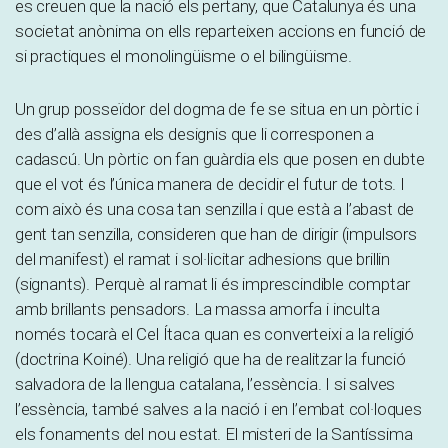
es creuen que la nació els pertany, que Catalunya és una
societat anònima on ells reparteixen accions en funció de
si practiques el monolingüisme o el bilingüisme.
Un grup posseïdor del dogma de fe se situa en un pòrtic i
des d’allà assigna els designis que li corresponen a
cadascú. Un pòrtic on fan guàrdia els que posen en dubte
que el vot és l’única manera de decidir el futur de tots. I
com això és una cosa tan senzilla i que està a l’abast de
gent tan senzilla, consideren que han de dirigir (impulsors
del manifest) el ramat i sol·licitar adhesions que brillin
(signants). Perquè al ramat li és imprescindible comptar
amb brillants pensadors. La massa amorfa i inculta
només tocarà el Cel Ítaca quan es converteixi a la religió
(doctrina Koiné). Una religió que ha de realitzar la funció
salvadora de la llengua catalana, l’essència. I si salves
l’essència, també salves a la nació i en l’embat col·loques
els fonaments del nou estat. El misteri de la Santíssima