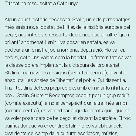
Trinitat ha ressuscitat a Catalunya.
Algun apunt històric necessari. Stalin, un dels personatges
més sinistres, al costat de Hitler, de la història europea del
segle, acollint-se als ressorts ideològics que un altre “gran
brillant” anomenat Lenin li va posar en safata, es va
dedicar a un sinistre joc anomenat depuració. Ho va fer,
això sí, sota uns valors com la bondat i la fraternitat: salvar
la classe obrera implantant la dictadura del proletariat.
Stalin encarnava els designis (secretari general), la veritat
absoluta i les ànsies de “llibertat” del poble. Qui dissentia,
fins i tot dins del seu propi cercle, amb eliminar-lo n’hi havia
prou. Stalin, Suprem Redemptor, escollit per un grup reduït
(comitè executiu), amb el beneplàcit d’un altre més ampli
(comitè central), es va dedicar a liquidar a tot aquell que no
va voler posar cara de be degollat davant la barbàrie. El foc
purificador que va encendre Stalin no es va oblidar dels
dissidents del camp de la cultura: escriptors, músics,