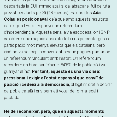
descartada la DUI immediata i si cal abraçar el full de ruta
previst per Junts pel Sí (18 mesos). Fa uns dies
Ada
Colau
es posicionava
i deia que amb aquests resultats
cal exigir a l’Estat espanyol un referèndum
d’independència. Aquesta seria la via escocesa, on l’SNP
va obtenir una majoria absoluta tot i uns percentatges de
participació molt menys elevats que els catalans, però
això no va ser cap inconvenient perquè pogués pactar-se
un referèndum vinculant amb l’estat. Un referèndum,
recordem on hi va participar el 84’5% de la població i va
guanyar el ‘no’.
Per tant, aquesta és una via clara:
pressionar i exigir a l’estat espanyol que canviï de
posició i cedeixi a la democràcia,
al legítim dret a decidir
del poble català i ens permeti votar de forma legal i
pactada.
He de reconèixer, però, que en aquests moments