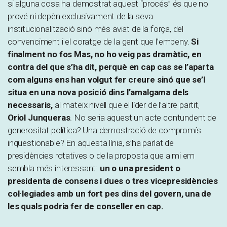
si alguna cosa ha demostrat aquest “procés” és que no
prové ni depèn exclusivament de la seva
institucionalització sinó més aviat de la força, del
convenciment i el coratge de la gent que l’empeny.
Si
finalment no fos Mas, no ho veig pas dramàtic, en
contra del que s’ha dit, perquè en cap cas se l’aparta
com alguns ens han volgut fer creure sinó que se’l
situa en una nova posició dins l’amalgama dels
necessaris,
al mateix nivell que el líder de l’altre partit,
Oriol Junqueras
. No seria aquest un acte contundent de
generositat política? Una demostració de compromís
inqüestionable? En aquesta línia, s’ha parlat de
presidències rotatives o de la proposta que a mi em
sembla més interessant:
un o una president o
presidenta de consens i dues o tres vicepresidències
col·legiades amb un fort pes dins del govern, una de
les quals podria fer de conseller en cap.