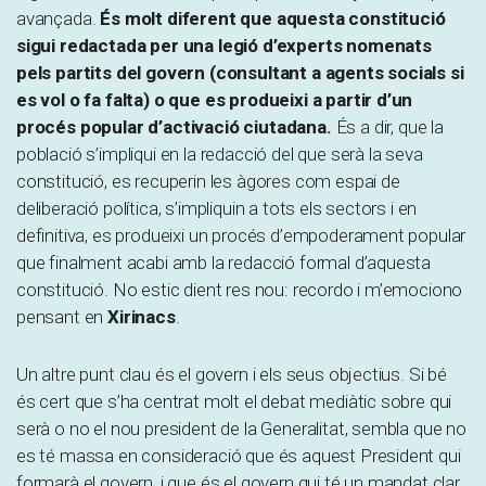
avançada.
És molt diferent que aquesta constitució
sigui redactada per una legió d’experts nomenats
pels partits del govern (consultant a agents socials si
es vol o fa falta) o que es produeixi a partir d’un
procés popular d’activació ciutadana.
És a dir, que la
població s’impliqui en la redacció del que serà la seva
constitució, es recuperin les àgores com espai de
deliberació política, s’impliquin a tots els sectors i en
definitiva, es produeixi un procés d’empoderament popular
que finalment acabi amb la redacció formal d’aquesta
constitució. No estic dient res nou: recordo i m’emociono
pensant en
Xirinacs
.
Un altre punt clau és el govern i els seus objectius. Si bé
és cert que s’ha centrat molt el debat mediàtic sobre qui
serà o no el nou president de la Generalitat, sembla que no
es té massa en consideració que és aquest President qui
formarà el govern, i que és el govern qui té un mandat clar