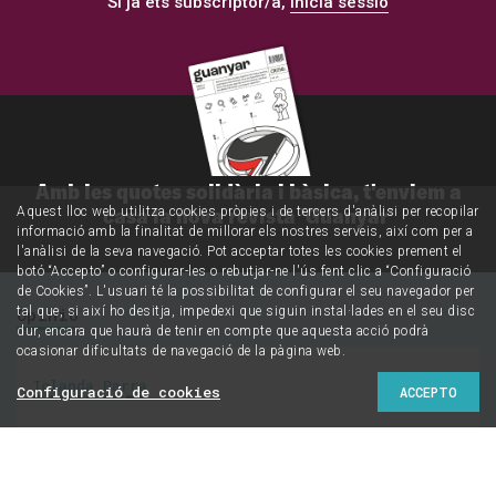
Si ja ets subscriptor/a,
inicia sessió
Amb les quotes solidària i bàsica, t'enviem a
casa la nova revista 'Guanyar'
Aquest lloc web utilitza cookies pròpies i de tercers d'anàlisi per recopilar
informació amb la finalitat de millorar els nostres serveis, així com per a
l'anàlisi de la seva navegació. Pot acceptar totes les cookies prement el
botó “Accepto” o configurar-les o rebutjar-ne l'ús fent clic a “Configuració
de Cookies”. L'usuari té la possibilitat de configurar el seu navegador per
Opinió
tal que, si així ho desitja, impedexi que siguin instal·lades en el seu disc
dur, encara que haurà de tenir en compte que aquesta acció podrà
ocasionar dificultats de navegació de la pàgina web.
Iolanda Parra
Configuració de cookies
ACCEPTO
David Casassas:
“Coneixes gaire gent