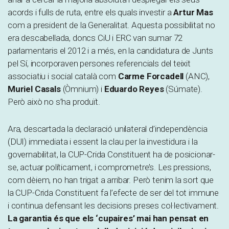
acords i fulls de ruta, entre els quals investir a
Artur Mas
com a president de la Generalitat. Aquesta possibilitat no
era descabellada, doncs CiU i ERC van sumar 72
parlamentaris el 2012 i a més, en la candidatura de Junts
pel Sí, incorporaven persones referencials del teixit
associatiu i social català com
Carme Forcadell
(ANC),
Muriel Casals
(Òmnium) i
Eduardo Reyes
(Súmate).
Però això no s’ha produït.
Ara, descartada la declaració unilateral d’independència
(DUI) immediata i essent la clau per la investidura i la
governabilitat, la CUP-Crida Constituent ha de posicionar-
se, actuar políticament, i comprometre’s. Les pressions,
com dèiem, no han trigat a arribar. Però tenim la sort que
la CUP-Crida Constituent fa l’efecte de ser del tot immune
i continua defensant les decisions preses col·lectivament.
La garantia és que els ‘cupaires’ mai han pensat en