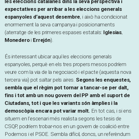
les eleccions catalanes dins la seva perspectiva i
expectatives per arribar a les eleccions generals
espanyoles d’aquest desembre
, i això ha condicionat
enormement la seva campanya i posicionaments
(aterratge de les primeres espases estatals:
Iglesias
,
Monedero
i
Errejón
).
És interessant ubicar aquí les eleccions generals
espanyoles, perquè en els tres propers mesos podríem
veure com la via de la negociació i el pacte (aquesta nova
tercera via) pot saltar pels aires.
Segons les enquestes,
sembla que el règim pot tornar a tancar-se per dalt,
fins i tot amb un nou govern del PP amb el suport de
Ciutadans, tot i que les variants són àmplies i la
demoscòpia encara pot variar molt.
En tot cas, i si ens
situem en l’escenari més realista segons les tesis de
CSQP, podríem trobar-nos en un govern de coalició entre
Podemos i el PSOE. Sembla difícil, doncs, un referèndum