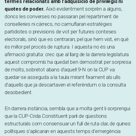
termes relacionats amb l’adquisició de privilegis ni
quotes de poder.
Això evidentment sorprèn a alguns,
doncs les converses no passaran pel repartiment de
conselleries ni càrrecs, no camuflaran estratègies
partidistes o previsions de vot per futures conteses
electorals, sinó que es centraran, pel que hem vist, en què
és millor pel procés de ruptura. I aquesta no és una
afirmació gratuïta: crec que al llarg de la darrera legislatura
aquest compromís ha quedat ben demostrat per sorpresa
de molts, sobretot abans d’aquell 9-N on la CUP va
quedar-se asseguda a la taula mirant fixament als ulls
d’aquells que ja descartaven el referèndum o la consulta
desobedient.
En darrera instància, sembla que a molta gent li sorprengui
que la CUP-Crida Constituent parli de qüestions
estructurals com consensuar un full de ruta clar, de quines
polítiques s’aplicaran en aquests temps d’emergència