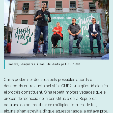
Romeva, Junqueras i Mas, de Junts pel Sí / CDC
Quins poden ser decisius pels possibles acords o
desacords entre Junts pel sí i la CUP? Una qüestió clau és
el procés constituent. S’ha repetit moltes vegades que el
procés de redacció de la constitució de la República
catalana es pot realitzar de múltiples formes; de fet,
alguns s’han atrevit a dir que aquesta tasca ja estava prou