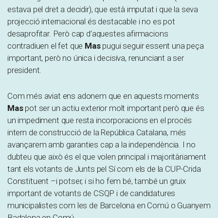
estava pel dret a decidir), que està imputat i que la seva
projecció internacional és destacable i no es pot
desaprofitar. Però cap d’aquestes afirmacions
contradiuen el fet que
Mas
pugui seguir essent una peça
important, però no única i decisiva, renunciant a ser
president.
Com més aviat ens adonem que en aquests moments
Mas
pot ser un actiu exterior molt important però que és
un impediment que resta incorporacions en el procés
intern de construcció de la República Catalana, més
avançarem amb garanties cap a la independència. I no
dubteu que això és el que volen principal i majoritàriament
tant els votants de Junts pel Sí com els de la CUP-Crida
Constituent –i potser, i si ho fem bé, també un gruix
important de votants de CSQP i de candidatures
municipalistes com les de Barcelona en Comú o Guanyem
Badalona en Comú.