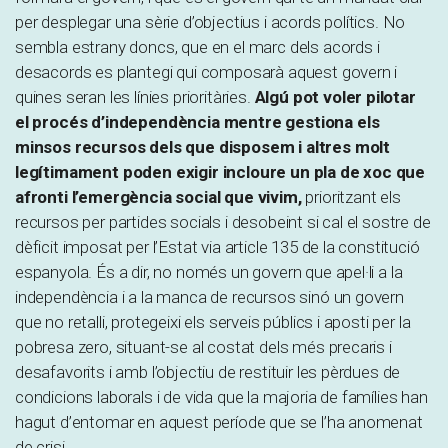
per desplegar una sèrie d’objectius i acords polítics. No
sembla estrany doncs, que en el marc dels acords i
desacords es plantegi qui composarà aquest govern i
quines seran les línies prioritàries.
Algú pot voler pilotar
el procés d’independència mentre gestiona els
minsos recursos dels que disposem i altres molt
legítimament poden exigir incloure un pla de xoc que
afronti l’emergència social que vivim,
prioritzant els
recursos per partides socials i desobeint si cal el sostre de
dèficit imposat per l’Estat via article 135 de la constitució
espanyola. És a dir, no només un govern que apel·li a la
independència i a la manca de recursos sinó un govern
que no retalli, protegeixi els serveis públics i aposti per la
pobresa zero, situant-se al costat dels més precaris i
desafavorits i amb l’objectiu de restituir les pèrdues de
condicions laborals i de vida que la majoria de famílies han
hagut d’entomar en aquest període que se l’ha anomenat
de crisi.