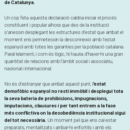
de Catalunya.
Un cop feta aquesta declaració caldria iniciar el procés
constituent i popular alhora que des de la institució
s’anessin desplegant les estructures d’estat que arribat el
moment ens permetessin la desconnexió amb l’estat
espanyol amb totes les garanties per la població catalana.
Paral·lelament, i com és lògic, hi hauria d’haver-hi una gran
quantitat de relacions amb l’àmbit social i associatiu,
nacional i internacional.
No és d’estranyar que arribat aquest punt, l
’estat
demofòbic espanyol no resti immòbil i desplegui tota
la seva bateria de prohibicions, impugnacions,
imputacions, clausures i per tant entrem a la fase
més conflictiva on la desobediència institucional sigui
del tot necessària.
Un moment pel que ens cal estar
preparats, mentalitzats i arribar-hi enfortits i amb els