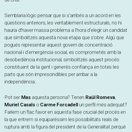
Semblaria lògic pensar que si s’arribés a un acord en les
qüestions anteriors, les veritablement estructurals, no hi
hauria d’haver massa problema a l’hora d’elegir un candidat
que simbolitzés aquesta nova etapa que s’obre. Algú que
pogués representar aquest govern de concentració
nacional i d’emergència social, es comprometés amb la
desobediència institucional, simbolitzés aquest procés
constituent de la gent i generés confiança en totes les
parts que són imprescindibles per arribar a la
independència.
Pot ser
Mas
aquesta persona? Tenen
Raül Romeva
,
Muriel Casals
o
Carme Forcadell
un perfil més adequat?
Faríem un flac favor en aquesta fase crucial del procés en
la que entrem si equiparéssim les possibilitats reals de
ruptura amb la figura del president de la Generalitat perquè