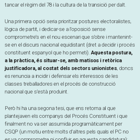
tancar el règim del 78 i la cultura de la transició per dalt.
Una primera opció seria prioritzar postures electoralistes,
lògica de partit, i dedicar-se a l’oposició sense
comprometre’s en el nou escenari que s’obre i mantenint-
se en el discurs nacional equidistant (dret a decidir i procés
constituent espanyol que ho permeti).
Aquesta postura,
a la pràctica, és situar-se, amb matisos i retòrica
justificadora, al costat dels sectors unionistes
, doncs
es renuncia a incidir i defensar els interessos de les
classes treballadores en el procés de construcció
nacional que s’està produint.
Però hi ha una segona tesi, que ens retorna al que
plantejaven els companys del Procés Constituent i que
finalment no va ser assumida programàticament per
CSQP (un motiu entre molts d’altres pels quals el PC no
es va comprometre ni confluir en aquesta candidatura):