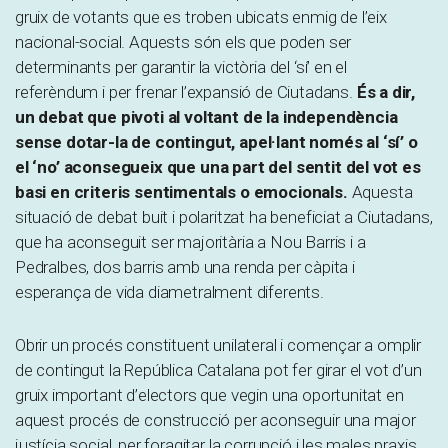
gruix de votants que es troben ubicats enmig de l’eix
nacional-social. Aquests són els que poden ser
determinants per garantir la victòria del ‘sí’ en el
referèndum i per frenar l’expansió de Ciutadans.
És a dir,
un debat que pivoti al voltant de la independència
sense dotar-la de contingut, apel·lant només al ‘sí’ o
el ‘no’ aconsegueix que una part del sentit del vot es
basi en criteris sentimentals o emocionals.
Aquesta
situació de debat buit i polaritzat ha beneficiat a Ciutadans,
que ha aconseguit ser majoritària a Nou Barris i a
Pedralbes, dos barris amb una renda per càpita i
esperança de vida diametralment diferents.
Obrir un procés constituent unilateral i començar a omplir
de contingut la República Catalana pot fer girar el vot d’un
gruix important d’electors que vegin una oportunitat en
aquest procés de construcció per aconseguir una major
justícia social, per foragitar la corrupció i les males praxis