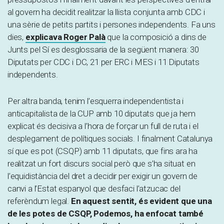
al govern ha decidit realitzar la llista conjunta amb CDC i
una sèrie de petits partits i persones independents. Fa uns
dies,
explicava Roger Palà
que la composició a dins de
Junts pel Sí es desglossaria de la següent manera: 30
Diputats per CDC i DC, 21 per ERC i MES i 11 Diputats
independents.
Per altra banda, tenim l’esquerra independentista i
anticapitalista de la CUP amb 10 diputats que ja hem
explicat és decisiva a l’hora de forçar un full de ruta i el
desplegament de polítiques socials. I finalment Catalunya
sí que es pot (CSQP) amb 11 diputats, que fins ara ha
realitzat un fort discurs social però que s’ha situat en
l’equidistància del dret a decidir per exigir un govern de
canvi a l’Estat espanyol que desfaci l’atzucac del
referèndum legal.
En aquest sentit, és evident que una
de les potes de CSQP, Podemos, ha enfocat també