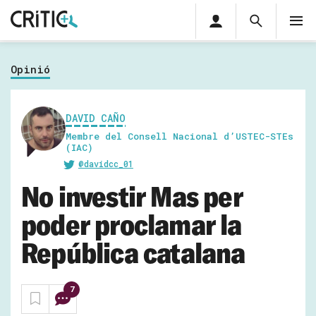
Àrea
Cerca
M
privada
Cerca
Subscriu-t'hi
Cerc
per...
Opinió
Inicia sessió
DAVID CAÑO
Membre del Consell Nacional d’USTEC-STEs
(IAC)
@davidcc_01
No investir Mas per
poder proclamar la
República catalana
7