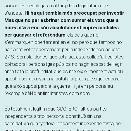
socials es desplegaran al llarg de la legislatura que
s’enceta.
Hi ha qui sembla més preocupat per investir
Mas que no per esbrinar com sumar els vots que a
hores d’ara ens són absolutament imprescindibles
per guanyar el referèndum
, els dels que no
s’emmarquen obertament en el ‘no’ però que tampoc no
han anat votar obertament per la independència aquest
27-S. Sembla, doncs, que tota aquesta colla d’articulistes,
opinadors i personatges públics no hagin acabat de llegir
amb tota la profunditat que es mereix el moment actual i
apostin per guanyar una batalla al preu que sigui, encara
que això suposi perdre la guerra –i ja em perdonareu
l’exemple bèl·lic antimilitaristes com som.
És totalment legítim que CDC, ERC i altres partits i
independents a títol personal constituïssin una
candidatura guanyadora, nítidament independentista, per
anar a cercar la majoria absoluta i desplegar els seus