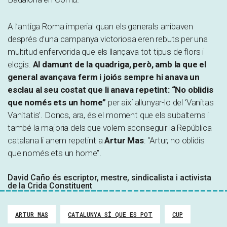
A l’antiga Roma imperial quan els generals arribaven
després d’una campanya victoriosa eren rebuts per una
multitud enfervorida que els llançava tot tipus de flors i
elogis.
Al damunt de la quadriga, però, amb la que el
general avançava ferm i joiós sempre hi anava un
esclau al seu costat que li anava repetint: “No oblidis
que només ets un home”
per així allunyar-lo del ‘Vanitas
Vanitatis’. Doncs, ara, és el moment que els subalterns i
també la majoria dels que volem aconseguir la República
catalana li anem repetint a
Artur Mas
: “Artur, no oblidis
que només ets un home”.
David Caño és escriptor, mestre, sindicalista i activista
de la Crida Constituent
ARTUR MAS
CATALUNYA SÍ QUE ES POT
CUP