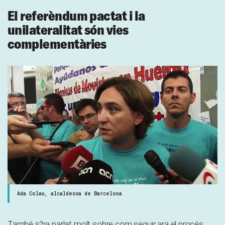
El referèndum pactat i la
unilateralitat són vies
complementàries
Ada Colau, alcaldessa de Barcelona
També s’ha parlat molt sobre com seguir ara el procés