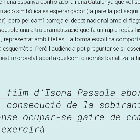
en una Espanya controladora i una Catalunya que vol se
arració simbòlica és esperançador (la parella pot seguir
r), però pel camí barreja el debat nacional amb el flage
cutible una altra dramatització que fa un ràpid repàs his
, representat amb titelles. La forma escollida comport
 esquemàtic. Però l’audiència pot preguntar-se si, essen
uest microrelat aporta quelcom o només banalitza la hi
l film d’Isona Passola abo
a consecució de la sobiran
ense ocupar-se gaire de co
’exercirà