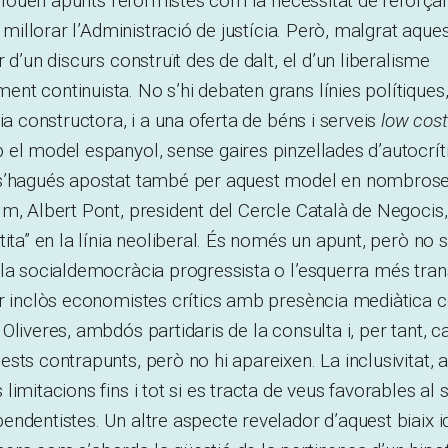
nclouen apunts reformistes com la necessitat de reforçar 
e millorar l’Administració de justícia. Però, malgrat aques
 d’un discurs construït des de dalt, el d’un liberalisme
t continuista. No s’hi debaten grans línies polítiques
ia constructora, i a una oferta de béns i serveis
low cost
el model espanyol, sense gaires pinzellades d’autocríti
s’hagués apostat també per aquest model en nombrose
m, Albert Pont, president del Cercle Català de Negocis
ita” en la línia neoliberal. És només un apunt, però no s
 la socialdemocràcia progressista o l’esquerra més tra
er inclòs economistes crítics amb presència mediàtica
Oliveres, ambdós partidaris de la consulta i, per tant, c
sts contrapunts, però no hi apareixen. La inclusivitat, 
limitacions fins i tot si es tracta de veus favorables al
ndentistes. Un altre aspecte revelador d’aquest biaix i