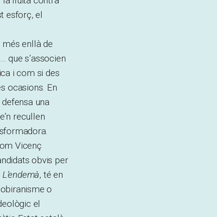
la lluita contra
t esforç, el
, més enllà de
… que s’associen
ca i com si des
s ocasions. En
, defensa una
e’n recullen
nsformadora.
 com Vicenç
andidats obvis per
a
L’endemà
, té en
 sobiranisme o
deològic el