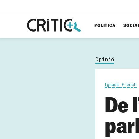
POLÍTICA
SOCIA
Cerca
per...
Opinió
Ignasi Franch
De 
par