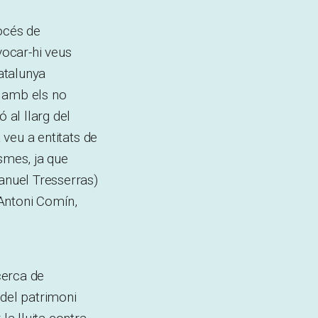
océs de
vocar-hi veus
atalunya
i amb els no
 al llarg del
 veu a entitats de
smes, ja que
anuel Tresserras)
(Antoni Comín,
ecerca de
 del patrimoni