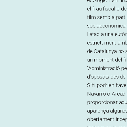
ecològic. I s’hi i
el frau fiscal o d
film sembla partir
socioeconòmicamen
l’atac a una eufòr
estrictament amb 
de Catalunya no 
un moment del fil
“Administració pet
d’oposats des de
S’hi podrien hav
Navarro o Arcadi 
proporcionar aque
aparença algunes 
obertament indepe