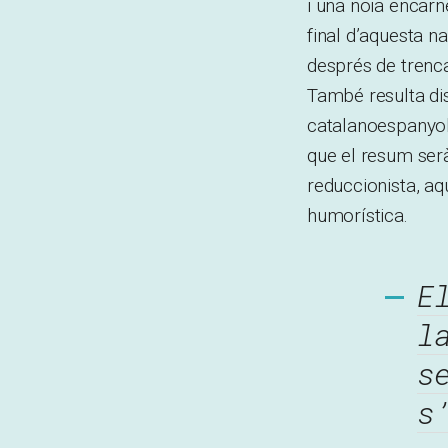
i una noia encarn
final d’aquesta n
després de trenca
També resulta dis
catalanoespanyol
que el resum serà
reduccionista, aq
humorística.
E
l
s
s