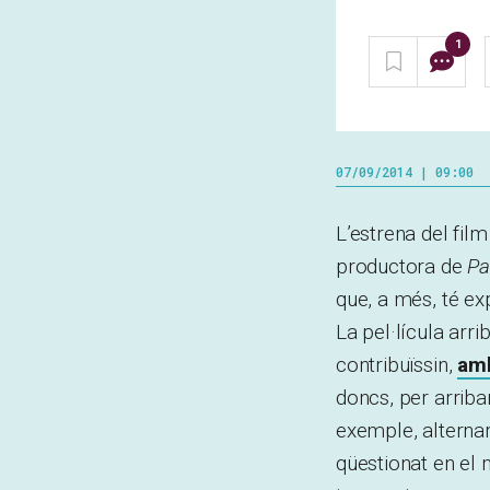
1
07/09/2014 | 09:00
L’estrena del fil
productora de
Pa
que, a més, té ex
La pel·lícula arr
contribuïssin,
amb
doncs, per arriba
exemple, alternar
qüestionat en el