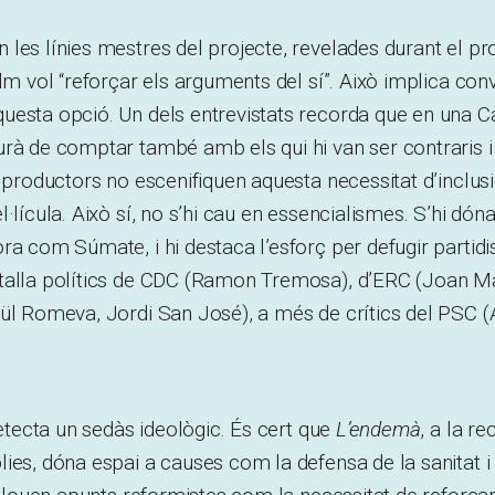
les línies mestres del projecte, revelades durant el pr
ilm vol “reforçar els arguments del sí”. Això implica con
uesta opció. Un dels entrevistats recorda que en una C
urà de comptar també amb els qui hi van ser contraris 
 productors no escenifiquen aquesta necessitat d’inclusió
·lícula. Això sí, no s’hi cau en essencialismes. S’hi dóna
ra com Súmate, i hi destaca l’esforç per defugir partidi
talla polítics de CDC (Ramon Tremosa), d’ERC (Joan M
aül Romeva, Jordi San José), a més de crítics del PSC 
detecta un sedàs ideològic. És cert que
L’endemà
, a la r
ies, dóna espai a causes com la defensa de la sanitat i