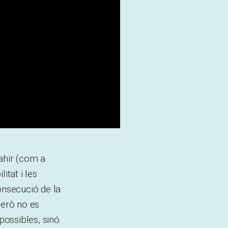
ahir (com a
itat i les
onsecució de la
però no es
possibles, sinó