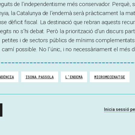
neguits de l’independentisme més conservador. Perquè, s
yia, la Catalunya de l’endemà serà pràcticament la mat
ense dèficit fiscal. La destinació que rebran aquests recu
gits no s’hi debat. Però la priorització d’un discurs part
s petites i de sectors públics de mínims complementats
camí possible. No l’únic, i no necessàriament el més de
NDÈNCIA
ISONA PASSOLA
L'ENDEMÀ
MICROMECENATGE
Inicia sessió p