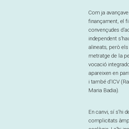
Com ja avançaven 
finançament, el f
convençudes d’aq
independent s’ha
alineats, però els
metratge de la pel
vocació integrado
apareixen en pan
i també d’ICV (R
Maria Badia).
En canvi, sí s’hi 
complicitats àmpl