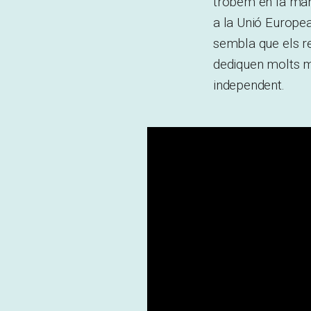
trobem en la mane
a la Unió Europe
sembla que els re
dediquen molts mi
independent.