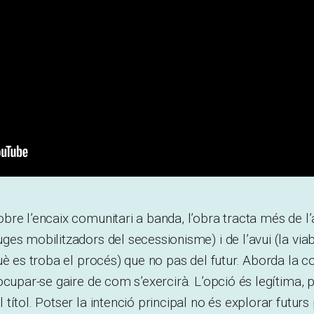
re l’encaix comunitari a banda, l’obra tracta més de l’
s mobilitzadors del secessionisme) i de l’avui (la viabil
uè es troba el procés) que no pas del futur. Aborda la c
ocupar-se gaire de com s’exercirà. L’opció és legítima, 
títol. Potser la intenció principal no és explorar futurs 