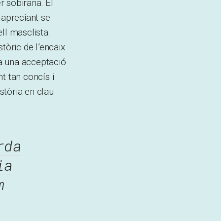
r sobirana. El
 apreciant-se
ll masclista.
tòric de l’encaix
a una acceptació
t tan concís i
stòria en clau
rda
ia
m