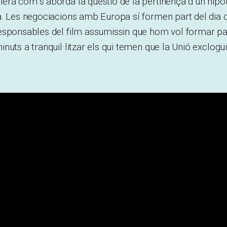
ra com s’aborda la qüestió de la pertinença d’un hipot
a. Les negociacions amb Europa sí formen part del dia 
sponsables del film assumissin que hom vol formar part
nuts a tranquil·litzar els qui temen que la Unió exclogu