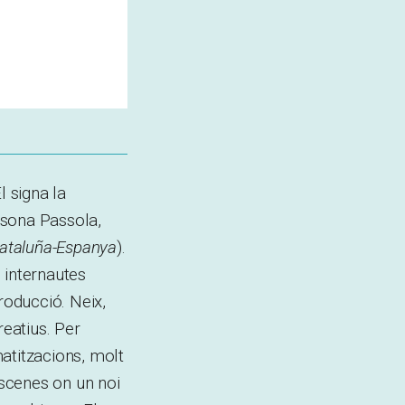
l signa la
Isona Passola,
ataluña-Espanya
).
 internautes
producció. Neix,
reatius. Per
atitzacions, molt
scenes on un noi