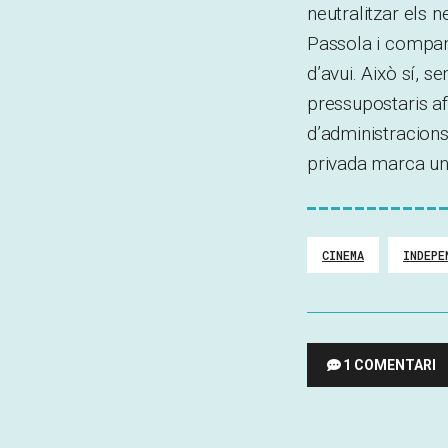
neutralitzar els 
Passola i compan
d’avui. Això sí, s
pressupostaris afe
d’administracion
privada marca un 
CINEMA
INDEPE
1 COMENTARI