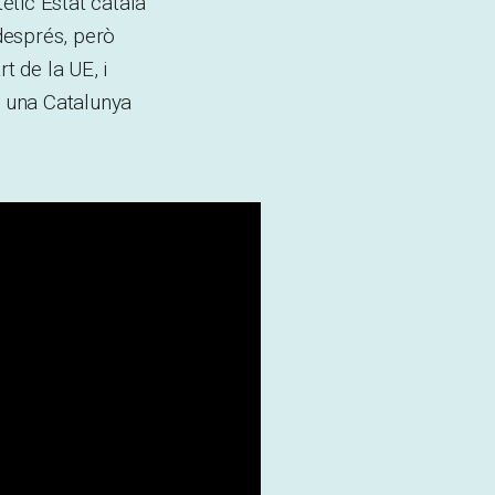
ètic Estat català
després, però
 de la UE, i
i una Catalunya