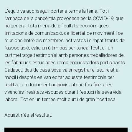
L’equip va aconseguir portar a terme la feina. Tot i
l’arribada de la pandèmia provocada per la COVID-19, que
ha generat tota mena de dificultats econòmiques,
limitacions de comunicació, de llibertat de moviment i de
reunions entre els membres, activistes i simpatitzants de
l’associació, calia un últim pas per tancar l’estudi: un
curtmetratge testimonial amb persones treballadores de
les fàbriques estudiades i amb enquestadors participants.
Cadascú des de casa seva va enregistrar el seu relat al
mòbil i després es van editar aquests testimonis per
realitzar un document audiovisual que fos fidel a les
vivències i realitats viscudes durant l’estudi i la seva vida
laboral. Tot en un temps molt curt i de gran incertesa.
Aquest n’és el resultat: