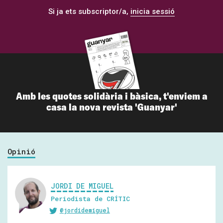
Si ja ets subscriptor/a,
inicia sessió
Amb les quotes solidària i bàsica, t'enviem a
casa la nova revista 'Guanyar'
Opinió
JORDI DE MIGUEL
Periodista de CRÍTIC
@jordidemiguel