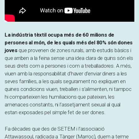
La indústria tèxtil ocupa més de 60 milions de
persones al món, de les quals més del 80% són dones
joves
que provenen de zones rurals, amb estudis bàsics i
que arriben a la feina sense una idea clara de quins són els
seus drets com a persones i com a treballadores. A més,
viuen amb la responsabilitat d’haver d’enviar diners a les
seves famílies, a les quals segurament no expliquen en
quines condicions viuen, treballen i s’alimenten, ni tampoc
hi comparteixen les humiliacions que pateixen, les
amenaces constants, ni l’assetjament sexual al qual
estan exposades pel simple fet de ser dones.
Fa dècades que des de SETEM i l’associació
Attawassoul, radicada a Tànger (Marroc), duem a terme