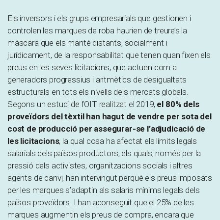
Els inversors i els grups empresarials que gestionen i
controlen les marques de roba haurien de treure’s la
màscara que els manté distants, socialment i
jurídicament, de la responsabilitat que tenen quan fixen els
preus en les seves licitacions, que actuen com a
generadors progressius i aritmètics de desigualtats
estructurals en tots els nivells dels mercats globals.
Segons un estudi de l’OIT realitzat el 2019,
el 80% dels
proveïdors del tèxtil han hagut de vendre per sota del
cost de producció per assegurar-se l’adjudicació de
les licitacions
, la qual cosa ha afectat els límits legals
salarials dels països productors, els quals, només per la
pressió dels activistes, organitzacions socials i altres
agents de canvi, han intervingut perquè els preus imposats
per les marques s’adaptin als salaris mínims legals dels
països proveïdors. I han aconseguit que el 25% de les
marques augmentin els preus de compra, encara que