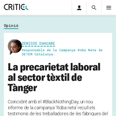
Àrea
Cerca
M
privada
Cerca
Subscriu-t'hi
Cerc
per...
Opinió
Inicia sessió
DENISSE DAHUABE
Responsable de la Campanya Roba Neta de
SETEM Catalunya.
La precarietat laboral
al sector tèxtil de
Tànger
Coincidint amb el #BlackNothingDay, un nou
informe de la campanya ‘Roba neta’ recull els
testimonis de les treballadores de les fàbriques del