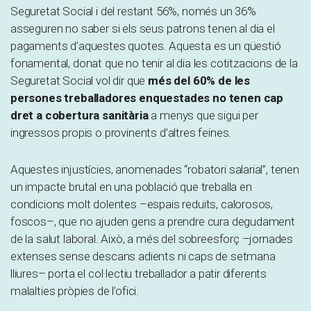
Seguretat Social i del restant 56%, només un 36%
asseguren no saber si els seus patrons tenen al dia el
pagaments d’aquestes quotes. Aquesta es un qüestió
fonamental, donat que no tenir al dia les cotitzacions de la
Seguretat Social vol dir que
més del 60% de les
persones treballadores enquestades no tenen cap
dret a cobertura sanitària
a menys que sigui per
ingressos propis o provinents d’altres feines.
Aquestes injustícies, anomenades “robatori salarial”, tenen
un impacte brutal en una població que treballa en
condicions molt dolentes –espais reduïts, calorosos,
foscos–, que no ajuden gens a prendre cura degudament
de la salut laboral. Això, a més del sobreesforç –jornades
extenses sense descans adients ni caps de setmana
lliures– porta el col·lectiu treballador a patir diferents
malalties pròpies de l’ofici.