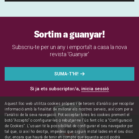
Sortim a guanyar!
Subscriu-te per un any i emporta't a casa la nova
revista 'Guanyar'
“
¿De qué planeta viniste para dejar en el camino
a tanto inglés?
” Alguns potser no ho entendran, però
aquest gol narrat pel periodista
Victor Hugo Morales
,
SUMA-T'HI!
considerat el més bell de la història dels mundials, ho
Si ja ets subscriptor/a,
inicia sessió
significa gairebé tot per a un país. És el 25 de juny de 1986.
Estadi Azteca, Ciutat de Mèxic. L’Argentina encara es llepa
Aquest lloc web utilitza cookies pròpies i de tercers d'anàlisi per recopilar
les ferides d’una Guerra de les Malvines que va enfrontar,
informació amb la finalitat de millorar els nostres serveis, així com per a
esgotada, a les acaballes d’una dictadura sagnant que
l'anàlisi de la seva navegació. Pot acceptar totes les cookies prement el
havia deixat 30.000 desapareguts i una economia
botó “Accepto” o configurar-les o rebutjar-ne l'ús fent clic a “Configuració
de Cookies”. L'usuari té la possibilitat de configurar el seu navegador per
devastada.
Diego Armando Maradona
segella el pas a
tal que, si així ho desitja, impedexi que siguin instal·lades en el seu disc
semifinals després de fer el primer gol amb la mà. El mag i
dur, encara que haurà de tenir en compte que aquesta acció podrà