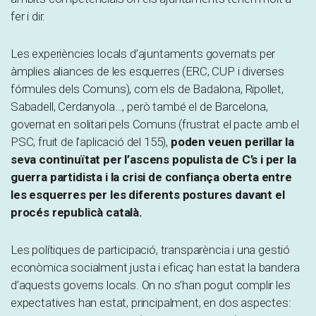
fer i dir.
Les experiències locals d’ajuntaments governats per
àmplies aliances de les esquerres (ERC, CUP i diverses
fórmules dels Comuns), com els de Badalona, Ripollet,
Sabadell, Cerdanyola…, però també el de Barcelona,
governat en solitari pels Comuns (frustrat el pacte amb el
PSC, fruit de l’aplicació del 155),
poden veuen perillar la
seva continuïtat per l’ascens populista de C’s i per la
guerra partidista i la crisi de confiança oberta entre
les esquerres per les diferents postures davant el
procés republicà català.
Les polítiques de participació, transparència i una gestió
econòmica socialment justa i eficaç han estat la bandera
d’aquests governs locals. On no s’han pogut complir les
expectatives han estat, principalment, en dos aspectes: