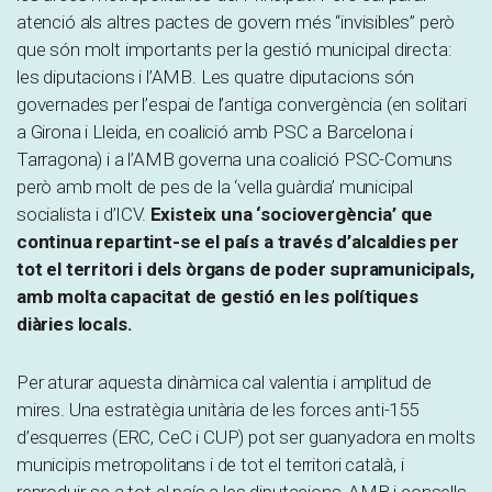
atenció als altres pactes de govern més “invisibles” però
que són molt importants per la gestió municipal directa:
les diputacions i l’AMB. Les quatre diputacions són
governades per l’espai de l’antiga convergència (en solitari
a Girona i Lleida, en coalició amb PSC a Barcelona i
Tarragona) i a l’AMB governa una coalició PSC-Comuns
però amb molt de pes de la ‘vella guàrdia’ municipal
socialista i d’ICV.
Existeix una ‘sociovergència’ que
continua repartint-se el país a través d’alcaldies per
tot el territori i dels òrgans de poder supramunicipals,
amb molta capacitat de gestió en les polítiques
diàries locals.
Per aturar aquesta dinàmica cal valentia i amplitud de
mires. Una estratègia unitària de les forces anti-155
d’esquerres (ERC, CeC i CUP) pot ser guanyadora en molts
municipis metropolitans i de tot el territori català, i