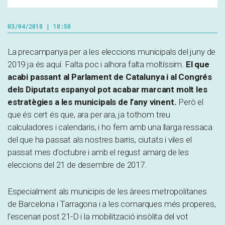
03/04/2018 | 18:58
La precampanya per a les eleccions municipals del juny de
2019 ja és aquí. Falta poc i alhora falta moltíssim.
El que
acabi passant al Parlament de Catalunya i al Congrés
dels Diputats espanyol pot acabar marcant molt les
estratègies a les municipals de l’any vinent.
Però el
que és cert és que, ara per ara, ja tothom treu
calculadores i calendaris, i ho fem amb una llarga ressaca
del que ha passat als nostres barris, ciutats i viles el
passat mes d’octubre i amb el regust amarg de les
eleccions del 21 de desembre de 2017.
Especialment als municipis de les àrees metropolitanes
de Barcelona i Tarragona i a les comarques més properes,
l’escenari post 21-D i la mobilització insòlita del vot