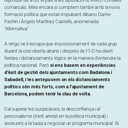
reproduir-se a tot el país a les diputacions, AMB i consells
comarcals. Més encara si comptem també amb la nova
formació política que estan impulsant Albano Dante-
Fachín i Àngels Martínez Castells, anomenada
“Alternativa”.
A ningú se li escapa que el posicionament de cada grup
durant la crisi oberta abans i després de l’1-O ha obert
ferides i distanciaments lògics en la manera d’entendre la
política nacional. Però
si ens basem en experiències
d’èxit de gestió dels ajuntaments com Badalona i
Sabadell, i les anteposem on els distanciaments
polítics són més forts, com a l’ajuntament de
Barcelona, podem tenir la clau de volta.
Cal superar les suspicàcies, la desconfiança i el
personalisme (molt arrelat en la política municipal) i
asseure’s a la taula a negociar un programa municipal. Si