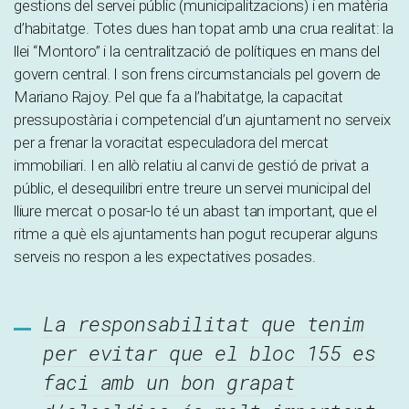
gestions del servei públic (municipalitzacions) i en matèria
d’habitatge. Totes dues han topat amb una crua realitat: la
llei “Montoro” i la centralització de polítiques en mans del
govern central. I son frens circumstancials pel govern de
Mariano Rajoy. Pel que fa a l’habitatge, la capacitat
pressupostària i competencial d’un ajuntament no serveix
per a frenar la voracitat especuladora del mercat
immobiliari. I en allò relatiu al canvi de gestió de privat a
públic, el desequilibri entre treure un servei municipal del
lliure mercat o posar-lo té un abast tan important, que el
ritme a què els ajuntaments han pogut recuperar alguns
serveis no respon a les expectatives posades.
La responsabilitat que tenim
per evitar que el bloc 155 es
faci amb un bon grapat