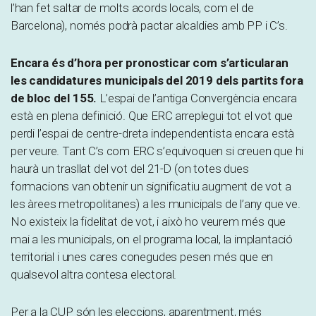
l’han fet saltar de molts acords locals, com el de
Barcelona), només podrà pactar alcaldies amb PP i C’s.
Encara és d’hora per pronosticar com s’articularan
les candidatures municipals del 2019 dels partits fora
de bloc del 155.
L’espai de l’antiga Convergència encara
està en plena definició. Que ERC arreplegui tot el vot que
perdi l’espai de centre-dreta independentista encara està
per veure. Tant C’s com ERC s’equivoquen si creuen que hi
haurà un trasllat del vot del 21-D (on totes dues
formacions van obtenir un significatiu augment de vot a
les àrees metropolitanes) a les municipals de l’any que ve.
No existeix la fidelitat de vot, i això ho veurem més que
mai a les municipals, on el programa local, la implantació
territorial i unes cares conegudes pesen més que en
qualsevol altra contesa electoral.
Per a la CUP són les eleccions, aparentment, més