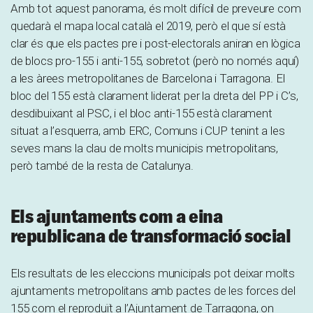
Amb tot aquest panorama, és molt difícil de preveure com
quedarà el mapa local català el 2019, però el que sí està
clar és que els pactes pre i post-electorals aniran en lògica
de blocs pro-155 i anti-155, sobretot (però no només aquí)
a les àrees metropolitanes de Barcelona i Tarragona. El
bloc del 155 està clarament liderat per la dreta del PP i C’s,
desdibuixant al PSC, i el bloc anti-155 està clarament
situat a l’esquerra, amb ERC, Comuns i CUP tenint a les
seves mans la clau de molts municipis metropolitans,
però també de la resta de Catalunya.
Els ajuntaments com a eina
republicana de transformació social
Els resultats de les eleccions municipals pot deixar molts
ajuntaments metropolitans amb pactes de les forces del
155 com el reproduït a l’Ajuntament de Tarragona, on