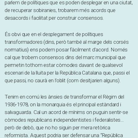
parlem de polítiques que es poden desplegar en una ciutat,
de recuperar sobiranies, trobarem més acords que
desacords i facilitat per construir consensos.
És obvi que en el desplegament de polítiques
transformadores (dins, però també al marge dels corsés
normatius) ens podem posar fàcilment d’acord. Només
cal que trobem consensos dins del marc municipal que
permetin tothom estar còmodes davant de qualsevol
escenari de la lluita per la República Catalana que, passi el
que passi, no caurà en l’oblit (com desitjarien alguns).
Tenim en comú les ànsies de transformar el Règim del
1936-1978, on la monarquia és el principal estàndard i
salvaguarda. Cal un acord de mínims on puguin sentir-se
còmodes republicans independentistes i federalistes…
però de debò, que no ho siguin per mera retòrica
reformista. Aquest podria ser defensar una “República