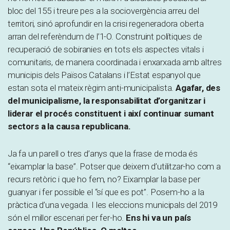
bloc del 155 i treure pes a la sociovergència arreu del
territori, sinó aprofundir en la crisi regeneradora oberta
arran del referèndum de l’1-O. Construint polítiques de
recuperació de sobiranies en tots els aspectes vitals i
comunitaris, de manera coordinada i enxarxada amb altres
municipis dels Països Catalans i l’Estat espanyol que
estan sota el mateix règim anti-municipalista.
Agafar, des
del municipalisme, la responsabilitat d’organitzar i
liderar el procés constituent i així continuar sumant
sectors a la causa republicana.
Ja fa un parell o tres d’anys que la frase de moda és
“eixamplar la base”. Potser que deixem d’utilitzar-ho com a
recurs retòric i que ho fem, no? Eixamplar la base per
guanyar i fer possible el “sí que es pot”. Posem-ho a la
pràctica d’una vegada. I les eleccions municipals del 2019
són el millor escenari per fer-ho.
Ens hi va un país