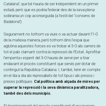
Catalana”, que bé hauria de ser independent en un primer
estadi, però que es podria federar des de la seva plena
sobirania un cop aconseguida (a l’estil del “consens de
Badalona”).
Segurament no tothom va viure o va actuar davant l’1-O
de la mateixa manera, però tothom dins l’espai que
aglutina aquestes forces es va trobar el 3-O als carrers de
tot el país clamant contra la repressió de l’Estat. Aprofitar
l’empenta i esperit del 3-O hauria de servir per a tirar
endavant el procés constituent que servís per dotar de
contingut la República Catalana. I, també, tenir en compte
en el dia a dia als represaliats de tot tipus i als presos i
preses polítiques.
Cal política amb alçada de mires per
superar la repressió i la seva dinàmica paralitzadora,
també des dels municipis.
El desplegament del procés constituent d’una manera