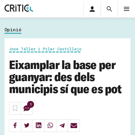
Àrea
Cerca
M
privada
Cerca
Subscriu-t'hi
Cerc
per...
Opinió
Inicia sessió
Jose Téllez i Pilar Castillejo
Eixamplar la base per
guanyar: des dels
municipis sí que es pot
1