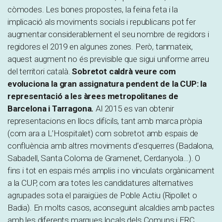
còmodes. Les bones propostes, la feina feta i la
implicació als moviments socials i republicans pot fer
augmentar considerablement el seu nombre de regidors i
regidores el 2019 en algunes zones. Però, tanmateix,
aquest augment no és previsible que sigui uniforme arreu
del territori català.
Sobretot caldrà veure com
evoluciona la gran assignatura pendent de la CUP: la
representació a les àrees metropolitanes de
Barcelona i Tarragona.
Al 2015 es van obtenir
representacions en llocs difícils, tant amb marca pròpia
(com ara a L’Hospitalet) com sobretot amb espais de
confluència amb altres moviments d’esquerres (Badalona,
Sabadell, Santa Coloma de Gramenet, Cerdanyola…). O
fins i tot en espais més amplis i no vinculats orgànicament
a la CUP, com ara totes les candidatures alternatives
agrupades sota el paraigües de Poble Actiu (Ripollet o
Badia). En molts casos, aconseguint alcaldies amb pactes
amb les diferents marques locals dels Comuns i ERC.