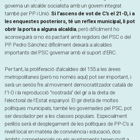
governa un alcalde socialista amb un govern integrat
també per PP i Unió.
Si l’ascens de vot de C’s el 21-D, i a
les enquestes posteriors, té un reflex municipal, li pot
obrir la porta a alguna alcaldia
, però difícilment ho
aconseguirà si no és pactant amb regidors del PSC o del
PP. Pedro Sánchez difícilment deixarà a alcaldes
importants del PSC governar amb el suport d’ERC.
Per tant, la proliferació d’alcaldies del 155 a les àrees
metropolitanes (però no només aquí) pot ser important, i
serà un seriós fre al moviment democratitzador català de
l’1-O i la reproducció “nostrada” del gir a la dreta de
l’electoral de l’Estat espanyol. El gir dretà de moltes
polítiques municipals, també les governades pel PSC, pot
ser desolador per a les classes populars. Especialment
perillós serà el desplegament de les polítiques de PP-C’s a
nivell local en matèria de convivència i educació, dos
àmbits competencials on els ajuntaments tenen molt a