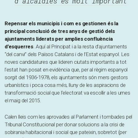
d’alcaldies és molt important
Repensar els municipis i com es gestionen és la
principal conclusió de tres anys de gestió dels
ajuntaments liderats per amplies confluència
d’esquerres
. Aquí al Principat i a la resta d’ajuntaments
“del canvi” dels Països Catalans i de l’Estat espanyol. Les
noves candidatures que lideren ciutats importants a tot
l’estat han posat en evidència que, per al règim espanyol
sorgit del 1936-1978, els ajuntaments són mers gestors
urbanístics i poca cosa més, lluny de les aspiracions de
transformació social que l’electorat va escollir a les urnes
el maig del 2015.
Calen lleis com les aprovades al Parlament i tombades pel
Tribunal Constitucional per donar solucions a la crisi de
sobirania habitacional i social que pateixin, sobretot (per