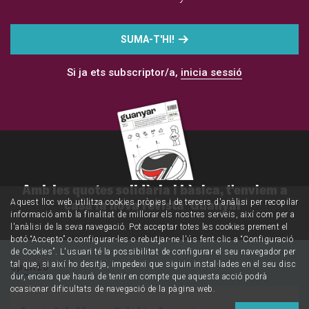
SUMA-T'HI!
Si ja ets subscriptor/a,
inicia sessió
Amb les quotes solidària i bàsica, t'enviem a
casa la nova revista 'Guanyar'
Aquest lloc web utilitza cookies pròpies i de tercers d'anàlisi per recopilar
informació amb la finalitat de millorar els nostres serveis, així com per a
l'anàlisi de la seva navegació. Pot acceptar totes les cookies prement el
botó “Accepto” o configurar-les o rebutjar-ne l'ús fent clic a “Configuració
de Cookies”. L'usuari té la possibilitat de configurar el seu navegador per
tal que, si així ho desitja, impedexi que siguin instal·lades en el seu disc
Opinió
dur, encara que haurà de tenir en compte que aquesta acció podrà
ocasionar dificultats de navegació de la pàgina web.