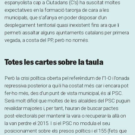
espanyolista cap a Ciutadans (C’s) ha suscitat moltes
expectatives en la formació taronja de cara a les
municipals, que s’afanya en poder disposar d’un
desplegament territorial quasi inexistent fins ara que li
permeti assaltar alguns ajuntaments catalans per primera
vegada, a costa del PP, però no només.
Totes les cartes sobre la taula
Però la crisi política oberta pel referèndum de l’1-O i l’onada
repressiva posterior a qui li ha costat més car i encara pot
fer-ho més, des d’un punt de vista municipal, és al PSC.
Serà molt difícil que moltes de les alcaldies del PSC puguin
revalidar majories i, per tant, hauran de buscar pactes
post-electorals per mantenir la vara o recuperar-la allà on
la van perdre el 2015. I si el PSC no modula el seu
posicionament sobre els presos polítics i el 155 (fets que