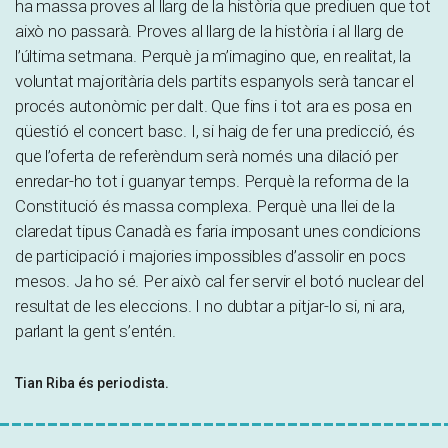
ha massa proves al llarg de la història que prediuen que tot
això no passarà. Proves al llarg de la història i al llarg de
l’última setmana. Perquè ja m’imagino que, en realitat, la
voluntat majoritària dels partits espanyols serà tancar el
procés autonòmic per dalt. Que fins i tot ara es posa en
qüestió el concert basc. I, si haig de fer una predicció, és
que l’oferta de referèndum serà només una dilació per
enredar-ho tot i guanyar temps. Perquè la reforma de la
Constitució és massa complexa. Perquè una llei de la
claredat tipus Canadà es faria imposant unes condicions
de participació i majories impossibles d’assolir en pocs
mesos. Ja ho sé. Per això cal fer servir el botó nuclear del
resultat de les eleccions. I no dubtar a pitjar-lo si, ni ara,
parlant la gent s’entén.
Tian Riba és periodista.