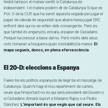
tindrà tampoc el mateix sentit si Catalunya és
independent. I el mateix podem dir de Catalunya Sí que es
Pot. O de la CUP, que ha servit aquesta vegada per jugar el
paper de vàlvula de seguretat que abans havia jugat ERC
enfront dels qui no es refien dels convergents. Però és
que també és enganyós, encara, el paper de Ciutadans.
Perquè ha crescut a base del no. Però molts dels seus
vots tornaran a l’esquerra quan s’estabilitzi la marea.
El
mapa segueix, doncs, en plena efervescència
.
El 20-D: eleccions a Espanya
Farien bé els polítics espanyols de llegir bé el missatge de
Catalunya. Quan hi hagi el nou repartiment de cartes,
veure que l’important no és qui serà president del Govern o
si Ciutadans donarà suport a Mariano Rajoy o a Pedro
Sánchez.
L’important és que vegin que cal seure. Els