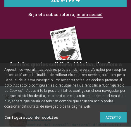
SUMA-T'HI!
Si ja ets subscriptor/a,
inicia sessió
Amb les quotes solidària i bàsica, t'enviem a
casa la nova revista 'Guanyar'
Aquest lloc web utilitza cookies pròpies i de tercers d'anàlisi per recopilar
informació amb la finalitat de millorar els nostres serveis, així com per a
l'anàlisi de la seva navegació. Pot acceptar totes les cookies prement el
botó “Accepto” o configurar-les o rebutjar-ne l'ús fent clic a “Configuració
de Cookies”. L'usuari té la possibilitat de configurar el seu navegador per
tal que, si així ho desitja, impedexi que siguin instal·lades en el seu disc
Opinió
dur, encara que haurà de tenir en compte que aquesta acció podrà
ocasionar dificultats de navegació de la pàgina web.
DAVID CAÑO
Configuració de cookies
ACCEPTO
Membre del Consell Nacional d’USTEC-STEs
(IAC)