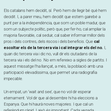
Els catalans hem decidit, sí. Però hem de llegir bé què hem
decidit. I, a parer meu, hem decidit que estem gairebé a
punt per a la independència, que som un poble madur, que
som un subjecte polític, però que, per fer-ho, cal ampliar la
majoria favorable, cal seduir, cal saber informar millor dels
pros i dels contres, dels riscos i dels beneficis. Que
cal
escoltar els de la tercera via i cal integrar els del no.
I,
quan dic tercera via i dic no, vull dir els ciutadans de la
tercera via i els del no. No em refereixo a sigles de partits. I
aquest missatge l’ha llançat, a més, la població amb una
participació elevadíssima, que permet una radiografia
impecable.
Un empat, un ‘wait and see’, que no vol dir esperar
eternament. Vol dir que al desembre hi ha eleccions a
Espanya. Que hi haurà noves majories. I que cal un
referèndum ràpid. I això és important. Cada vegada