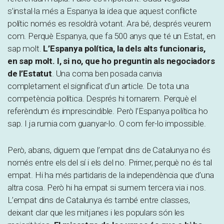
s’instal·la més a Espanya la idea que aquest conflicte
polític només es resoldrà votant. Ara bé, després veurem
com. Perquè Espanya, que fa 500 anys que té un Estat, en
sap molt.
L’Espanya política, la dels alts funcionaris,
en sap molt. I, si no, que ho preguntin als negociadors
de l’Estatut
. Una coma ben posada canvia
completament el significat d’un article. De tota una
competència política. Després hi tornarem. Perquè el
referèndum és imprescindible. Però l’Espanya política ho
sap. I ja rumia com guanyar-lo. O com fer-lo impossible.
Però, abans, diguem que l’empat dins de Catalunya no és
només entre els del sí i els del no. Primer, perquè no és tal
empat. Hi ha més partidaris de la independència que d’una
altra cosa. Però hi ha empat si sumem tercera via i nos.
L’empat dins de Catalunya és també entre classes,
deixant clar que les mitjanes i les populars són les