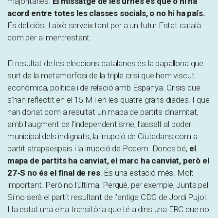
majoritàries.
El missatge de les urnes és que o hi ha
acord entre totes les classes socials, o no hi ha país.
És deliciós. I això serveix tant per a un futur Estat català
com per al mentrestant.
El resultat de les eleccions catalanes és la papallona que
surt de la metamorfosi de la triple crisi que hem viscut:
econòmica, política i de relació amb Espanya. Crisis que
s’han reflectit en el 15-M i en les quatre grans diades. I que
han donat com a resultat un mapa de partits dinamitat,
amb l’augment de l’independentisme, l’assalt al poder
municipal dels indignats, la irrupció de Ciutadans com a
partit atrapaespais i la irrupció de Podem. Doncs bé,
el
mapa de partits ha canviat, el marc ha canviat, però el
27-S no és el final de res
. És una estació més. Molt
important. Però no l’última. Perquè, per exemple, Junts pel
Sí no serà el partit resultant de l’antiga CDC de Jordi Pujol.
Ha estat una eina transitòria que té a dins una ERC que no