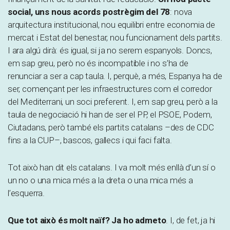
social, uns nous acords postrègim del 78
: nova
arquitectura institucional, nou equilibri entre economia de
mercat i Estat del benestar, nou funcionament dels partits.
I ara algú dirà: és igual, si ja no serem espanyols. Doncs,
em sap greu, però no és incompatible i no s’ha de
renunciar a ser a cap taula. I, perquè, a més, Espanya ha de
ser, començant per les infraestructures com el corredor
del Mediterrani, un soci preferent. I, em sap greu, però a la
taula de negociació hi han de ser el PP, el PSOE, Podem,
Ciutadans, però també els partits catalans –des de CDC
fins a la CUP–, bascos, gallecs i qui faci falta.
Tot això han dit els catalans. I va molt més enllà d’un sí o
un no o una mica més a la dreta o una mica més a
l’esquerra.
Que tot això és molt naïf? Ja ho admeto
. I, de fet, ja hi