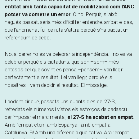
entitat amb tanta capacitat de mobilització com l’ANC
potser va cometre un error
. O no. Perquè, si això
hagués passat, seria més difícil fer entendre, arribat el cas,
que l’anomenat full de ruta s’atura perquè s’ha pactat un
referèndum de debò.
No, al carrer no es va celebrar la independència. I no es va
celebrar perquè els ciutadans, que són –som– més
entesos del que sovint es pensa –pensem– van llegir
perfectament el resultat. I el van llegir, perquè ells –
nosaltres– vam decidir el resultat. El missatge.
I podem dir que, passats uns quants dies del 27-S,
refredats els números i vistos els esforços de cadascú
per imposar el marc mental,
el 27-S ha acabat en empat
.
Amb l’empat etern amb Espanya i amb empat a
Catalunya. Ei! Amb una diferència qualitativa. Ara l’empat