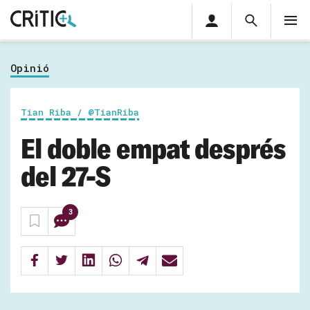
Àrea
Cerca
M
privada
Cerca
Subscriu-t'hi
Cerc
per...
Opinió
Inicia sessió
Tian Riba / @TianRiba
El doble empat després
del 27-S
3