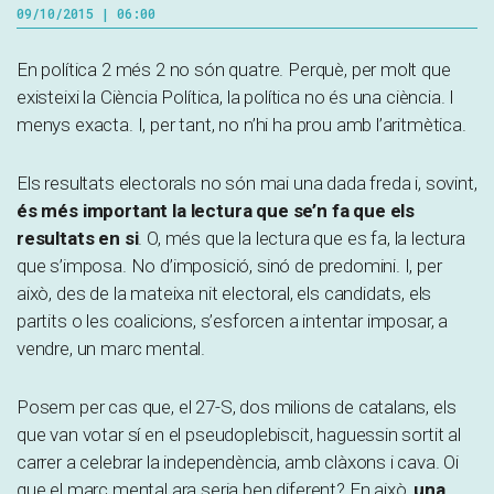
09/10/2015 | 06:00
En política 2 més 2 no són quatre. Perquè, per molt que
existeixi la Ciència Política, la política no és una ciència. I
menys exacta. I, per tant, no n’hi ha prou amb l’aritmètica.
Els resultats electorals no són mai una dada freda i, sovint,
és més important la lectura que se’n fa que els
resultats en si
. O, més que la lectura que es fa, la lectura
que s’imposa. No d’imposició, sinó de predomini. I, per
això, des de la mateixa nit electoral, els candidats, els
partits o les coalicions, s’esforcen a intentar imposar, a
vendre, un marc mental.
Posem per cas que, el 27-S, dos milions de catalans, els
que van votar sí en el pseudoplebiscit, haguessin sortit al
carrer a celebrar la independència, amb clàxons i cava. Oi
que el marc mental ara seria ben diferent? En això,
una