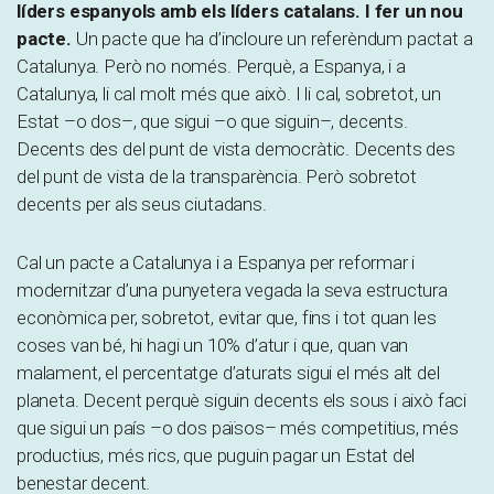
líders espanyols amb els líders catalans. I fer un nou
pacte.
Un pacte que ha d’incloure un referèndum pactat a
Catalunya. Però no només. Perquè, a Espanya, i a
Catalunya, li cal molt més que això. I li cal, sobretot, un
Estat –o dos–, que sigui –o que siguin–, decents.
Decents des del punt de vista democràtic. Decents des
del punt de vista de la transparència. Però sobretot
decents per als seus ciutadans.
Cal un pacte a Catalunya i a Espanya per reformar i
modernitzar d’una punyetera vegada la seva estructura
econòmica per, sobretot, evitar que, fins i tot quan les
coses van bé, hi hagi un 10% d’atur i que, quan van
malament, el percentatge d’aturats sigui el més alt del
planeta. Decent perquè siguin decents els sous i això faci
que sigui un país –o dos països– més competitius, més
productius, més rics, que puguin pagar un Estat del
benestar decent.