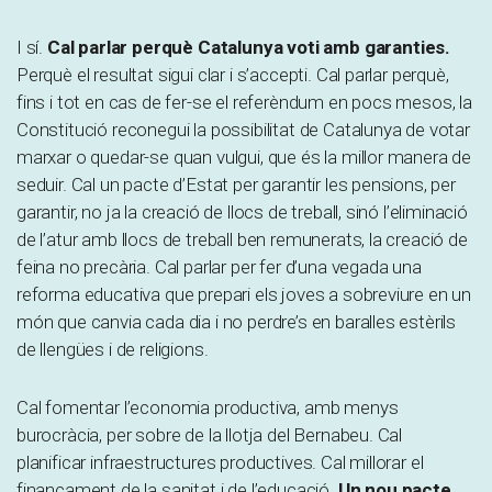
I sí.
Cal parlar perquè Catalunya voti amb garanties.
Perquè el resultat sigui clar i s’accepti. Cal parlar perquè,
fins i tot en cas de fer-se el referèndum en pocs mesos, la
Constitució reconegui la possibilitat de Catalunya de votar
marxar o quedar-se quan vulgui, que és la millor manera de
seduir. Cal un pacte d’Estat per garantir les pensions, per
garantir, no ja la creació de llocs de treball, sinó l’eliminació
de l’atur amb llocs de treball ben remunerats, la creació de
feina no precària. Cal parlar per fer d’una vegada una
reforma educativa que prepari els joves a sobreviure en un
món que canvia cada dia i no perdre’s en baralles estèrils
de llengües i de religions.
Cal fomentar l’economia productiva, amb menys
burocràcia, per sobre de la llotja del Bernabeu. Cal
planificar infraestructures productives. Cal millorar el
finançament de la sanitat i de l’educació.
Un nou pacte