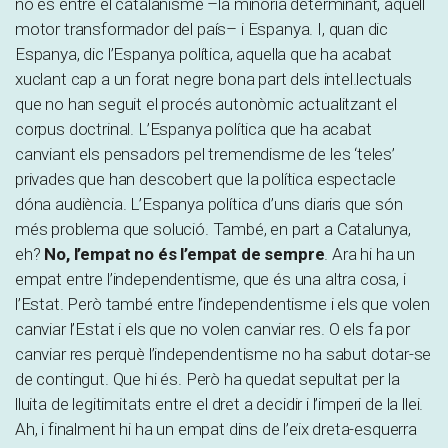
no és entre el catalanisme –la minoria determinant, aquell
motor transformador del país– i Espanya. I, quan dic
Espanya, dic l’Espanya política, aquella que ha acabat
xuclant cap a un forat negre bona part dels intel.lectuals
que no han seguit el procés autonòmic actualitzant el
corpus doctrinal. L’Espanya política que ha acabat
canviant els pensadors pel tremendisme de les ‘teles’
privades que han descobert que la política espectacle
dóna audiència. L’Espanya política d’uns diaris que són
més problema que solució. També, en part a Catalunya,
eh?
No, l’empat no és l’empat de sempre
. Ara hi ha un
empat entre l’independentisme, que és una altra cosa, i
l’Estat. Però també entre l’independentisme i els que volen
canviar l’Estat i els que no volen canviar res. O els fa por
canviar res perquè l’independentisme no ha sabut dotar-se
de contingut. Que hi és. Però ha quedat sepultat per la
lluita de legitimitats entre el dret a decidir i l’imperi de la llei.
Ah, i finalment hi ha un empat dins de l’eix dreta-esquerra