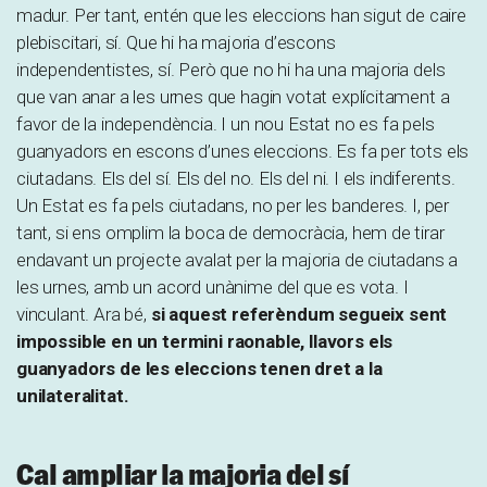
madur. Per tant, entén que les eleccions han sigut de caire
plebiscitari, sí. Que hi ha majoria d’escons
independentistes, sí. Però que no hi ha una majoria dels
que van anar a les urnes que hagin votat explícitament a
favor de la independència. I un nou Estat no es fa pels
guanyadors en escons d’unes eleccions. Es fa per tots els
ciutadans. Els del sí. Els del no. Els del ni. I els indiferents.
Un Estat es fa pels ciutadans, no per les banderes. I, per
tant, si ens omplim la boca de democràcia, hem de tirar
endavant un projecte avalat per la majoria de ciutadans a
les urnes, amb un acord unànime del que es vota. I
vinculant. Ara bé,
si aquest referèndum segueix sent
impossible en un termini raonable, llavors els
guanyadors de les eleccions tenen dret a la
unilateralitat.
Cal ampliar la majoria del sí