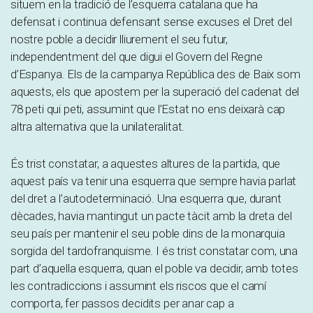
situem en la tradició de l’esquerra catalana que ha
defensat i continua defensant sense excuses el Dret del
nostre poble a decidir lliurement el seu futur,
independentment del que digui el Govern del Regne
d’Espanya. Els de la campanya República des de Baix som
aquests, els que apostem per la superació del cadenat del
78 peti qui peti, assumint que l’Estat no ens deixarà cap
altra alternativa que la unilateralitat.
És trist constatar, a aquestes altures de la partida, que
aquest país va tenir una esquerra que sempre havia parlat
del dret a l’autodeterminació. Una esquerra que, durant
dècades, havia mantingut un pacte tàcit amb la dreta del
seu país per mantenir el seu poble dins de la monarquia
sorgida del tardofranquisme. I és trist constatar com, una
part d’aquella esquerra, quan el poble va decidir, amb totes
les contradiccions i assumint els riscos que el camí
comporta, fer passos decidits per anar cap a