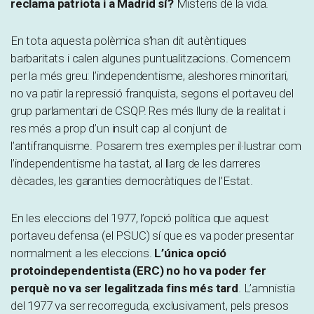
reclama patriota i a Madrid sí?
Misteris de la vida.
En tota aquesta polèmica s’han dit autèntiques
barbaritats i calen algunes puntualitzacions. Comencem
per la més greu: l’independentisme, aleshores minoritari,
no va patir la repressió franquista, segons el portaveu del
grup parlamentari de CSQP. Res més lluny de la realitat i
res més a prop d’un insult cap al conjunt de
l’antifranquisme. Posarem tres exemples per il·lustrar com
l’independentisme ha tastat, al llarg de les darreres
dècades, les garanties democràtiques de l’Estat.
En les eleccions del 1977, l’opció política que aquest
portaveu defensa (el PSUC) sí que es va poder presentar
normalment a les eleccions.
L’única opció
protoindependentista (ERC) no ho va poder fer
perquè no va ser legalitzada fins més tard
. L’amnistia
del 1977 va ser recorreguda, exclusivament, pels presos