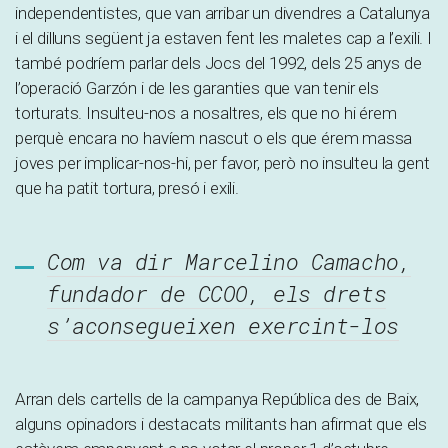
independentistes, que van arribar un divendres a Catalunya
i el dilluns següent ja estaven fent les maletes cap a l’exili. I
també podríem parlar dels Jocs del 1992, dels 25 anys de
l’operació Garzón i de les garanties que van tenir els
torturats. Insulteu-nos a nosaltres, els que no hi érem
perquè encara no havíem nascut o els que érem massa
joves per implicar-nos-hi, per favor, però no insulteu la gent
que ha patit tortura, presó i exili.
Com va dir Marcelino Camacho,
fundador de CCOO, els drets
s’aconsegueixen exercint-los
Arran dels cartells de la campanya República des de Baix,
alguns opinadors i destacats militants han afirmat que els