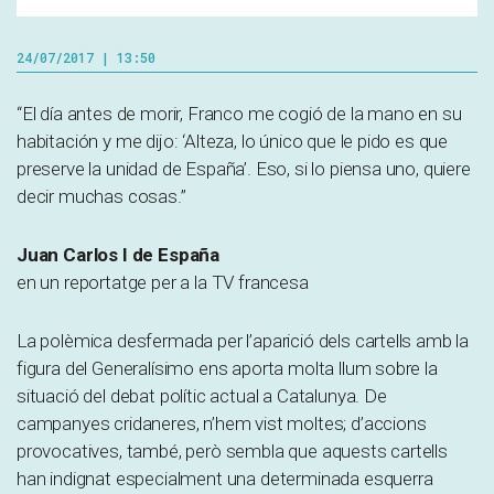
24/07/2017 | 13:50
“El día antes de morir, Franco me cogió de la mano en su
habitación y me dijo: ‘Alteza, lo único que le pido es que
preserve la unidad de España’. Eso, si lo piensa uno, quiere
decir muchas cosas.”
Juan Carlos I de España
en un reportatge per a la TV francesa
La polèmica desfermada per l’aparició dels cartells amb la
figura del Generalísimo ens aporta molta llum sobre la
situació del debat polític actual a Catalunya. De
campanyes cridaneres, n’hem vist moltes; d’accions
provocatives, també, però sembla que aquests cartells
han indignat especialment una determinada esquerra