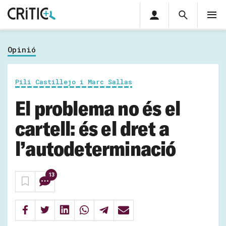
Àrea
Cerca
M
privada
Cerca
Subscriu-t'hi
Cerc
per...
Opinió
Inicia sessió
Pili Castillejo i Marc Sallas
El problema no és el
cartell: és el dret a
l’autodeterminació
13