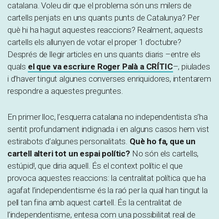
catalana. Voleu dir que el problema són uns milers de
cartells penjats en uns quants punts de Catalunya? Per
què hi ha hagut aquestes reaccions? Realment, aquests
cartells els allunyen de votar el proper 1 d’octubre?
Després de llegir articles en uns quants diaris –entre els
quals
el que va escriure Roger Palà a CRÍTIC
–, piulades
i d’haver tingut algunes converses enriquidores, intentarem
respondre a aquestes preguntes.
En primer lloc, l’esquerra catalana no independentista s’ha
sentit profundament indignada i en alguns casos hem vist
estirabots d’algunes personalitats.
Què ho fa, que un
cartell alteri tot un espai polític?
No són els cartells,
estúpid!, que diria aquell. És el context polític el que
provoca aquestes reaccions: la centralitat política que ha
agafat l’independentisme és la raó per la qual han tingut la
pell tan fina amb aquest cartell. És la centralitat de
l’independentisme, entesa com una possibilitat real de