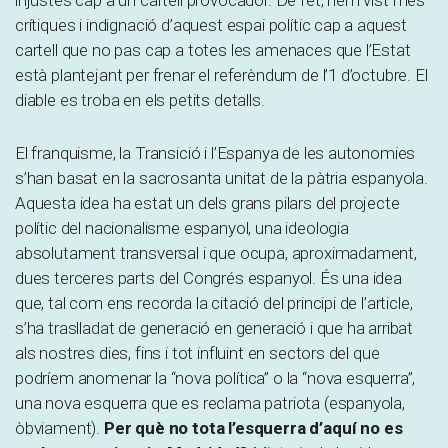
injustes cap a un cartell provocador. De fet, hem vist més
crítiques i indignació d’aquest espai polític cap a aquest
cartell que no pas cap a totes les amenaces que l’Estat
està plantejant per frenar el referèndum de l’1 d’octubre. El
diable es troba en els petits detalls.
El franquisme, la Transició i l’Espanya de les autonomies
s’han basat en la sacrosanta unitat de la pàtria espanyola.
Aquesta idea ha estat un dels grans pilars del projecte
polític del nacionalisme espanyol, una ideologia
absolutament transversal i que ocupa, aproximadament,
dues terceres parts del Congrés espanyol. És una idea
que, tal com ens recorda la citació del principi de l’article,
s’ha traslladat de generació en generació i que ha arribat
als nostres dies, fins i tot influint en sectors del que
podríem anomenar la “nova política” o la “nova esquerra”,
una nova esquerra que es reclama patriota (espanyola,
òbviament).
Per què no tota l’esquerra d’aquí no es