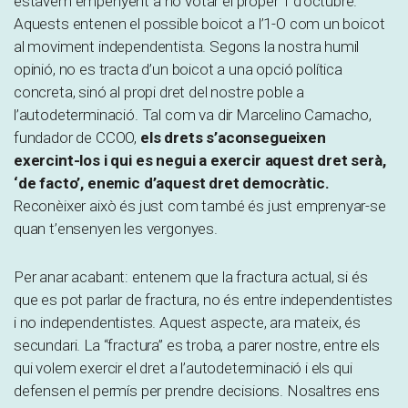
estàvem empenyent a no votar el proper 1 d’octubre.
Aquests entenen el possible boicot a l’1-O com un boicot
al moviment independentista. Segons la nostra humil
opinió, no es tracta d’un boicot a una opció política
concreta, sinó al propi dret del nostre poble a
l’autodeterminació. Tal com va dir Marcelino Camacho,
fundador de CCOO,
els drets s’aconsegueixen
exercint-los i qui es negui a exercir aquest dret serà,
‘de facto’, enemic d’aquest dret democràtic.
Reconèixer això és just com també és just emprenyar-se
quan t’ensenyen les vergonyes.
Per anar acabant: entenem que la fractura actual, si és
que es pot parlar de fractura, no és entre independentistes
i no independentistes. Aquest aspecte, ara mateix, és
secundari. La “fractura” es troba, a parer nostre, entre els
qui volem exercir el dret a l’autodeterminació i els qui
defensen el permís per prendre decisions. Nosaltres ens