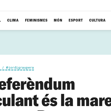
L
CLIMA
FEMINISMES
MÓN
ESPORT
CULTURA
a / @jordigraupera
Referèndum
culant és la mar