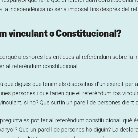
 la independència no seria imposat fins després del re
 vinculant o Constitucional?
 perquè aleshores les crítiques al referèndum sobre la 
er al referèndum constitucional:
ú que digués que tenim els dispositius d’un exèrcit per a
 a unes persones i que farien que el referèndum fos vincul
vinculant, si no? Que surtin un parell de persones dient 
regunta es pot fer al referèndum constitucional: què és
panyol? Que un parell de persones ho diguin? La declar