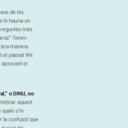
bans de les
s hi hauria un
 preguntes més
teral.” Tenim
única manera
t el passat 9N
t aprovant el
l,” o DINU, no
elebrar aquest
 quals s’hi
r la confusió que
ni sí ni no