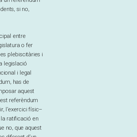
dents, si no,
cipal entre
slatura o fer
s plebiscitàries i
 legislació
cional i legal
ndum, has de
 imposar aquest
quest referèndum
, l’exercici físic–
la ratificació en
ue no, que aquest
s diferent d’un