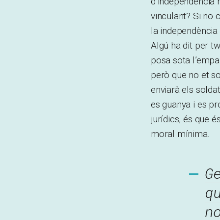
d’independència n
vinculant? Si no 
la independència 
Algú ha dit per tw
posa sota l’empar
però que no et so
enviarà els sold
es guanya i es pr
jurídics, és que 
moral mínima.
G
q
n