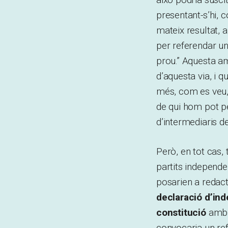
presentant-s’hi,
mateix resultat, 
per referendar u
prou.” Aquesta am
d’aquesta via, i 
més, com es veu, 
de qui hom pot pen
d’intermediaris d
Però, en tot cas,
partits independen
posarien a redact
declaració d’in
constitució
amb t
convocaria un ref