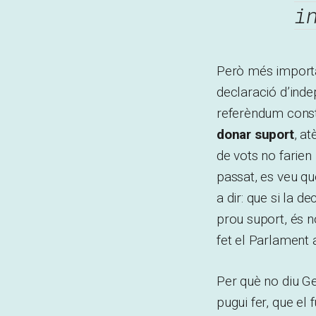
i
Però més importa
declaració d’inde
referèndum consti
donar suport
, a
de vots no farien 
passat, es veu qu
a dir: que si la d
prou suport, és 
fet el Parlament 
Per què no diu Ge
pugui fer, que el 