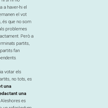
a a haver-hi el
demanen el vot
s, és que no som
pals problemes
exactament. Però a
minats partits,
partits fan
pendents.
a votar els
tits, no tots, es
et una
edactant una
. Aleshores es
ora un referèndum