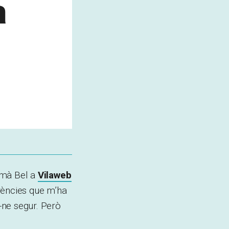
a
ermà Bel a
Vilaweb
erències que m’ha
r-ne segur. Però