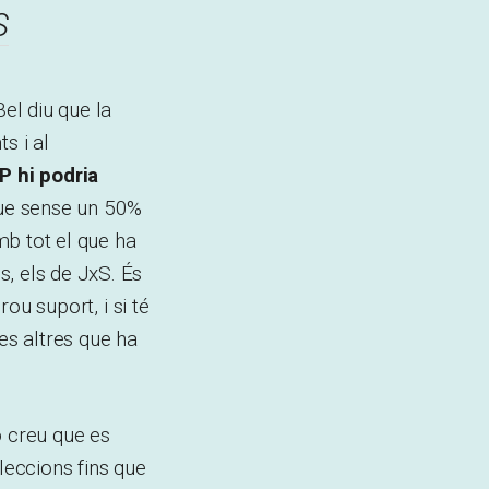
S
el diu que la
s i al
P hi podria
 que sense un 50%
amb tot el que ha
, els de JxS. És
rou suport, i si té
s altres que ha
o creu que es
eleccions fins que