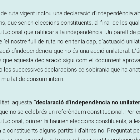
ll de ruta vigent inclou una declaració d’independència a
, que serien eleccions constituents, al final de les qual
tucional que ratificaria la independència. Un parell de
e “el nostre full de ruta no en tenia cap, d’actuació unila
ció d’independència que no és una acció unilateral. L’
és que aquesta declaració sigui com el document aprova
 o les successives declaracions de sobirania que ha ana
 mullat de consum intern.
litat, aquesta
“declaració d’independència no unilatera
 que no se celebrés un referèndum constitucional. Per c
tucional, primer hi haurien eleccions constituents, a les
a constituents alguns partits i d’altres no. Preguntat pe
ar, si, per exemple, hi tornen a haver partits ambigus de 