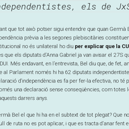
ndependentistes, els de Jx
nt que tot això potser sigui entendre que quan Germà B
pendència prèvia a les segones plebiscitàries constituent
tucional no és unilateral ho diu
per explicar que la CU
tès que els diputats d’Anna Gabriel ja van avisar el 27S
DUI. Més endavant, en l’entrevista, Bel diu que, de fet, 
e al Parlament només hi ha 62 diputats independentistes
eclaració d’independència es fa per fer-la efectiva, no té p
només una declaració sense conseqüències, com totes le
aquests darrers anys.
rmà Bel el que hi ha en el subtext de tot plegat? Que n
full de ruta no es pot aplicar, i que es tracta d’anar fent 