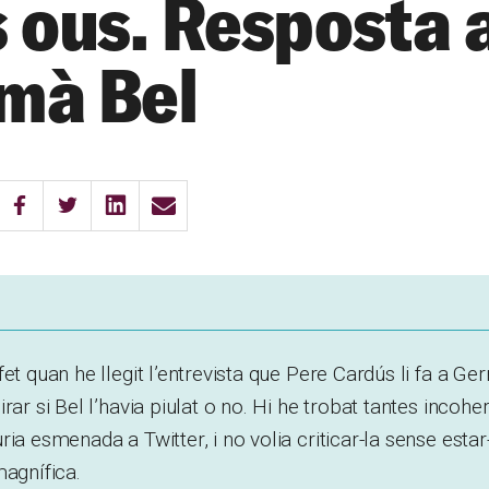
s ous. Resposta 
mà Bel
fet quan he llegit l’entrevista que Pere Cardús li fa a G
rar si Bel l’havia piulat o no. Hi he trobat tantes incoh
ria esmenada a Twitter, i no volia criticar-la sense esta
magnífica.