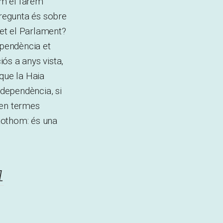
om el farem
pregunta és sobre
fet el Parlament?
dependència et
ós a anys vista,
 que la Haia
dependència, si
 en termes
 tothom: és una
l