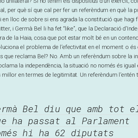
o unilateral? Si no tenim els dispositius d’un exèrcit, c
cal, per què sí que cal per fer un referèndum en què la 
i en lloc de sobre si ens agrada la constitució que hagi 
itter, i Germà Bel li ha fet “like”, que la Declaració d’In
a de la Haia, cosa que pot estar molt bé en un contenci
luciona el problema de l’efectivitat en el moment: o és
ats que reclama Bel? No. Amb un referèndum sobre la in
oclama la independència, la situació no només és igual
és millor en termes de legitimitat. Un referèndum l’entén
ermà Bel diu que amb tot e
ue ha passat al Parlament
omés hi ha 62 diputats