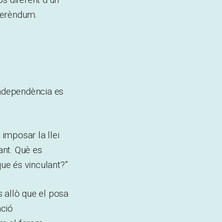
ferèndum.
independència es
 imposar la llei
ant. Què es
que és vinculant?”
 allò que el posa
ació