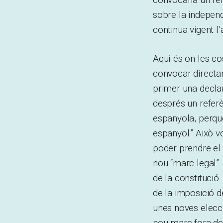
sobre la independ
continua vigent l
Aquí és on les co
convocar directa
primer una declar
després un referè
espanyola, perquè 
espanyol.” Això 
poder prendre el 
nou “marc legal”.
de la constitució. 
de la imposició de
unes noves elecci
nou marc fora de 