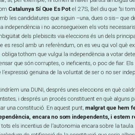
 com
Catalunya Sí Que Es Pot
el 27S, Bel diu que “si torn
amb les candidatures que siguin –una, dues o sis– que 
na independència i no aconsegueixen els vots necessari
bigüitat dels plebiscits via eleccions és un dels princi
que es resol amb un referèndum, on es veu qui vol què 
obliga tothom que vulgui la independència a votar deter
sar que són corruptes, o ineficients, o poc de fiar. Els 
e l’expressió genuïna de la voluntat de ser o no ser inde
 tindríem una DUNI, després unes eleccions en què caldri
tistes, i després un procés constituent en què alguns par
ar una constitució. En aquest punt,
malgrat que hem f
dependència, encara no som independents, i estem r
ots els incentius de l’autonomia encara sobre la taula
erèndum de ratificació de la constitució que seria alh