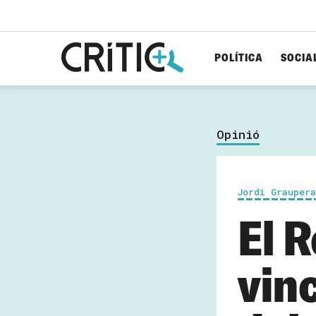
POLÍTICA
SOCIA
Cerca
per...
Opinió
Jordi Grauper
El 
vin