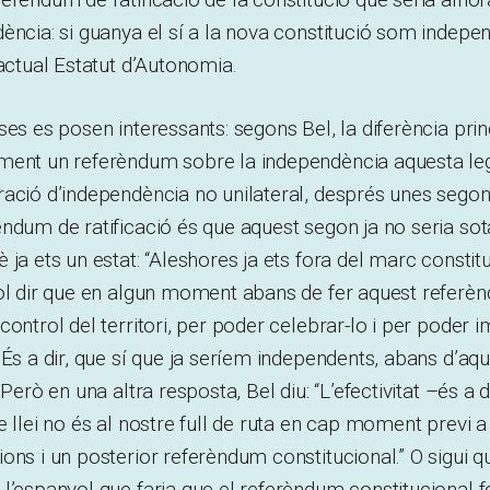
ència: si guanya el sí a la nova constitució som indepen
’actual Estatut d’Autonomia.
ses es posen interessants: segons Bel, la diferència prin
ment un referèndum sobre la independència aquesta legi
ació d’independència no unilateral, després unes segone
ndum de ratificació és que aquest segon ja no seria sota
ja ets un estat: “Aleshores ja ets fora del marc constitu
vol dir que en algun moment abans de fer aquest referè
control del territori, per poder celebrar-lo i per poder
 És a dir, que sí que ja seríem independents, abans d’a
Però en una altra resposta, Bel diu: “L’efectivitat –és a dir
 llei no és al nostre full de ruta en cap moment previ a 
ons i un posterior referèndum constitucional.” O sigui q
l’espanyol que faria que el referèndum constitucional fo