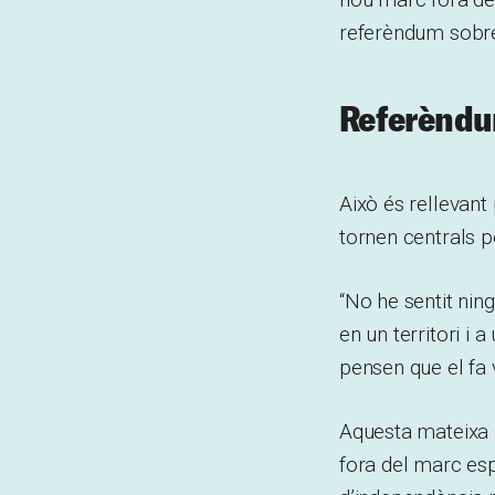
referèndum sobre
Referèndum
Això és rellevant
tornen centrals p
“No he sentit ning
en un territori i
pensen que el fa 
Aquesta mateixa p
fora del marc es