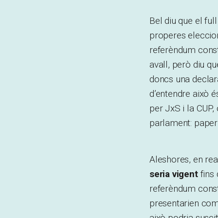
Bel diu que el fu
properes eleccions
referèndum consti
avall, però diu qu
doncs una declara
d’entendre això 
per JxS i la CUP,
parlament: paper
Aleshores, en rea
seria vigent
fins
referèndum consti
presentarien com 
això podria suscit