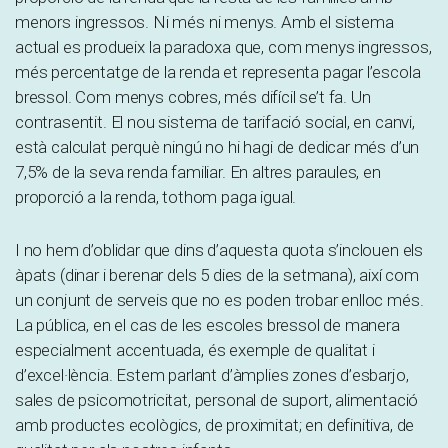
menors ingressos. Ni més ni menys. Amb el sistema
actual es produeix la paradoxa que, com menys ingressos,
més percentatge de la renda et representa pagar l’escola
bressol. Com menys cobres, més difícil se’t fa. Un
contrasentit. El nou sistema de tarifació social, en canvi,
està calculat perquè ningú no hi hagi de dedicar més d’un
7,5% de la seva renda familiar. En altres paraules, en
proporció a la renda, tothom paga igual.
I no hem d’oblidar que dins d’aquesta quota s’inclouen els
àpats (dinar i berenar dels 5 dies de la setmana), així com
un conjunt de serveis que no es poden trobar enlloc més.
La pública, en el cas de les escoles bressol de manera
especialment accentuada, és exemple de qualitat i
d’excel·lència. Estem parlant d’àmplies zones d’esbarjo,
sales de psicomotricitat, personal de suport, alimentació
amb productes ecològics, de proximitat; en definitiva, de