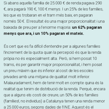
Si abans aquella família de 25.000 € de renda pagava 290
€, ara pagarà 190 €, 100 € menys. I un 25% de les famílies,
les que es trobaran en el tram més baix, en pagaran
només 50 €. El resultat és una major proporcionalitat i una
baixada de preu per a l’enorme majoria:
un 62% pagaran
menys que ara, i un 10% pagaran el mateix.
És cert que es fa difícil d’entendre per a algunes famílies
l’increment de la quota quan la percepció és que la renda
pròpia no és especialment alta. Però, si hem posat 10
trams, és per garantir major proporcionalitat, i hem posat
un preu màxim que és inferior al cost de les escoles
privades amb una mitjana de qualitat molt inferior.
Malauradament, hem de tenir molt en compte quina és la
realitat que tenim de distribució de la renda. Perquè, encara
que a alguns els costi de creure, un 50% de les famílies
(famílies!, no individus) a Catalunya tenen una renda menor
a 25.000 euros, segons dades de l’INE. Aquest és el