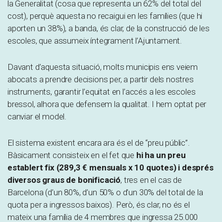
la Generalitat (cosa que representa un 62% del total del
cost), perquè aquesta no recaigui en les famílies (que hi
aporten un 38%), a banda, és clar, de la construcció de les
escoles, que assumeix íntegrament l’Ajuntament.
Davant d’aquesta situació, molts municipis ens veiem
abocats a prendre decisions per, a partir dels nostres
instruments, garantir l’equitat en l’accés a les escoles
bressol, alhora que defensem la qualitat. I hem optat per
canviar el model.
El sistema existent encara ara és el de “preu públic”.
Bàsicament consisteix en el fet que
hi ha un preu
establert fix (289,3 € mensuals x 10 quotes) i després
diversos graus de bonificació
, tres en el cas de
Barcelona (d’un 80%, d’un 50% o d’un 30% del total de la
quota per a ingressos baixos). Però, és clar, no és el
mateix una família de 4 membres que ingressa 25.000