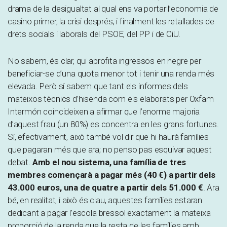
drama de la desigualtat al qual ens va portar l’economia de
casino primer, la crisi després, i finalment les retallades de
drets socials i laborals del PSOE, del PP i de CiU.
No sabem, és clar, qui aprofita ingressos en negre per
beneficiar-se d’una quota menor tot i tenir una renda més
elevada. Però sí sabem que tant els informes dels
mateixos tècnics d’hisenda com els elaborats per Oxfam
Intermón coincideixen a afirmar que l’enorme majoria
d’aquest frau (un 80%) es concentra en les grans fortunes.
Sí, efectivament, això també vol dir que hi haurà famílies
que pagaran més que ara; no penso pas esquivar aquest
debat.
Amb el nou sistema, una família de tres
membres començarà a pagar més (40 €) a partir dels
43.000 euros, una de quatre a partir dels 51.000 €
. Ara
bé, en realitat, i això és clau, aquestes famílies estaran
dedicant a pagar l’escola bressol exactament la mateixa
proporció de la renda que la resta de les famílies amb