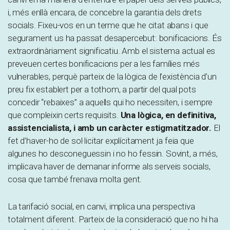
i, més enllà encara, de concebre la garantia dels drets
socials. Fixeu-vos en un terme que he citat abans i que
segurament us ha passat desapercebut: bonificacions. És
extraordinàriament significatiu. Amb el sistema actual es
preveuen certes bonificacions per a les famílies més
vulnerables, perquè parteix de la lògica de l’existència d’un
preu fix establert per a tothom, a partir del qual pots
concedir “rebaixes” a aquells qui ho necessiten, i sempre
que compleixin certs requisits.
Una lògica, en definitiva,
assistencialista, i amb un caràcter estigmatitzador.
El
fet d’haver-ho de sol·licitar explícitament ja feia que
algunes ho desconeguessin i no ho fessin. Sovint, a més,
implicava haver de demanar informe als serveis socials,
cosa que també frenava molta gent.
La tarifació social, en canvi, implica una perspectiva
totalment diferent. Parteix de la consideració que no hi ha