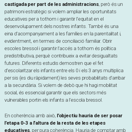
castigada per part de les administracions
, però és un
patrimoni estratègic si volem ampliar les oportunitats
educatives per a tothom i garantir l’equitat en el
desenvolupament dels nostres infants. També és una
eina d’acompanyament a les famílies en la parentalitat i,
evidentment, en termes de conciliació familiar. Obrir
escoles bressol i garantir l’accés a tothom és política
predistributiva, perquè contribueix a evitar desigualtats
futures. Diferents estudis demostren que el fet
d’escolaritzar els infants entre els 0 i els 3 anys multiplica
per sis (es diu ràpidament) les seves probabilitats d’arribar
a la secundària. Si volem de debò que hi hagi mobilitat
social, és essencial garantir que els sectors més
vulnerables portin els infants a l’escola bressol.
En coherència amb això,
l’objectiu hauria de ser posar
l’etapa 0-3 a l’altura de la resta de les etapes
educatives
, per pura coherència. Hauria de comptar amb