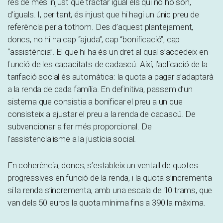
res de més injust que tractar igual els qui no ho són,
d’iguals. I, per tant, és injust que hi hagi un únic preu de
referència per a tothom. Des d’aquest plantejament,
doncs, no hi ha cap “ajuda”, cap “bonificació”, cap
“assistència”. El que hi ha és un dret al qual s’accedeix en
funció de les capacitats de cadascú. Així, l’aplicació de la
tarifació social és automàtica: la quota a pagar s’adaptarà
a la renda de cada família. En definitiva, passem d’un
sistema que consistia a bonificar el preu a un que
consisteix a ajustar el preu a la renda de cadascú. De
subvencionar a fer més proporcional. De
l’assistencialisme a la justícia social.
En coherència, doncs, s’estableix un ventall de quotes
progressives en funció de la renda, i la quota s’incrementa
si la renda s’incrementa, amb una escala de 10 trams, que
van dels 50 euros la quota mínima fins a 390 la màxima.