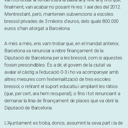
finalment, van acabar no posant-hi res. I així des del 2012.
Mentrestant, però, mantenien subvencions a escoles
bressol privades de 3 milions d’euros, dels quals 800.000
euros s’han atorgat a Barcelona.
A més a més, ens vam trobar que, en el mandat anterior,
Barcelona va renunciar a rebre finançament de la
Diputació de Barcelona per a les bressol, com si aquestes
fossin prescindibles. És a dir, el govern de la ciutat va
avalar el càstig a l’educació 0-3 i ho va acompanyar amb
altres mesures com l’externalització de tres escoles
bressol, o retirant el suport educatiu i ampliant les ràtios
(que, per cert, ara hem recuperat), o fins i tot renunciant a
demanar la línia de finançament de places que va obrir la
Diputació de Barcelona.
L’Ajuntament es troba, doncs, assumint la seva part i la de