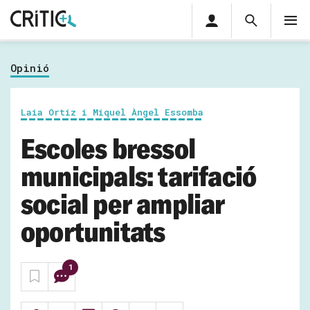
Àrea
Cerca
M
privada
Cerca
Subscriu-t'hi
Cerc
per...
Opinió
Inicia sessió
Laia Ortiz i Miquel Àngel Essomba
Escoles bressol
municipals: tarifació
social per ampliar
oportunitats
1