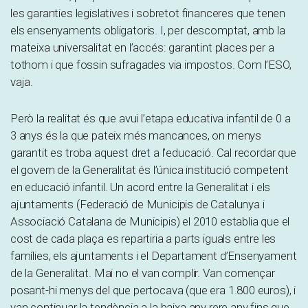
les garanties legislatives i sobretot financeres que tenen
els ensenyaments obligatoris. I, per descomptat, amb la
mateixa universalitat en l’accés: garantint places per a
tothom i que fossin sufragades via impostos. Com l’ESO,
vaja.
Però la realitat és que avui l’etapa educativa infantil de 0 a
3 anys és la que pateix més mancances, on menys
garantit es troba aquest dret a l’educació. Cal recordar que
el govern de la Generalitat és l’única institució competent
en educació infantil. Un acord entre la Generalitat i els
ajuntaments (Federació de Municipis de Catalunya i
Associació Catalana de Municipis) el 2010 establia que el
cost de cada plaça es repartiria a parts iguals entre les
famílies, els ajuntaments i el Departament d’Ensenyament
de la Generalitat. Mai no el van complir. Van començar
posant-hi menys del que pertocava (que era 1.800 euros), i
van continuar la tendència a la baixa any rere any fins que,