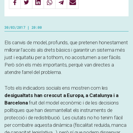
30/03/2017 | 20:00
Els canvis de model, profunds, que pretenen honestament
millorar l’accés als drets bàsics i garantir un sistema més
just i equitatiu per a tothom, no acostumen a ser fàcils.
Però són els més importants, perquè van directes a
atendre l’arrel del problema.
Tots els indicadors socials ens mostren com les
desigualtats han crescut a Europa, a Catalunya i a
Barcelona
fruit del model econòmic i de les decisions
polítiques que han desmantellat els instruments de
protecció i de redistribució. Les ciutats no ho tenim fàcil
per combatre aquesta dinàmica (fiscalitat reduïda, manca
de capacitat legislativa…), però sí que podem dissenyar