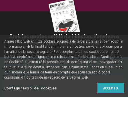
Amb les quotes solidària i bàsica, t'enviem a
casa la nova revista 'Guanyar'
Aquest lloc web utilitza cookies pròpies i de tercers d'anàlisi per recopilar
informació amb la finalitat de millorar els nostres serveis, així com per a
l'anàlisi de la seva navegació. Pot acceptar totes les cookies prement el
botó “Accepto” o configurar-les o rebutjar-ne l'ús fent clic a “Configuració
de Cookies”. L'usuari té la possibilitat de configurar el seu navegador per
Opinió
tal que, si així ho desitja, impedexi que siguin instal·lades en el seu disc
dur, encara que haurà de tenir en compte que aquesta acció podrà
ocasionar dificultats de navegació de la pàgina web.
Albert Fernández
Configuració de cookies
ACCEPTO
Inclassificables,
desafiatives: tres
lectures sense motlle