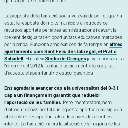
qualitat per als nostres infants…
La proposta de la tarifació social ve avalada pel fet que ha
estat la resposta de molts municipis al retrocés de
recursos aportats per altres administracions i davant la
creixent desigualtat en oportunitats educatives marcades
per la renda. Funciona amb èxit des de fa temps en
altres
ajuntaments com Sant Feliu de Llobregat, el Prat o
Sabadell
. El mateix
Síndic de Greuges
ja va recomanar a
l’informe del 2012 la tarifació social mentre la gratuïtat
d’aquesta etapa infantil no estigui garantida.
Ens agradaria avançar cap a la universalitat del 0-3 i
cap a un finançament garantit que redueixi
l’aportació de les famílies
. Però, mentrestant, hem
d’introduir canvis per tal que aquesta aportació no sigui un
obstacle en les oportunitats educatives dels nostres
infants. La tarifació millora la situació de la majoria de les