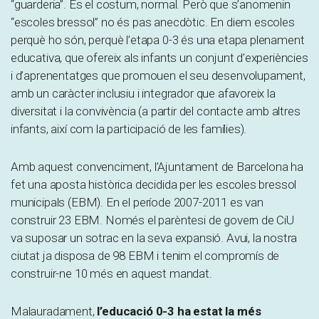
“guarderia”. És el costum, normal. Però que s’anomenin
“escoles bressol” no és pas anecdòtic. En diem escoles
perquè ho són, perquè l’etapa 0-3 és una etapa plenament
educativa, que ofereix als infants un conjunt d’experiències
i d’aprenentatges que promouen el seu desenvolupament,
amb un caràcter inclusiu i integrador que afavoreix la
diversitat i la convivència (a partir del contacte amb altres
infants, així com la participació de les famílies).
Amb aquest convenciment, l’Ajuntament de Barcelona ha
fet una aposta històrica decidida per les escoles bressol
municipals (EBM). En el període 2007-2011 es van
construir 23 EBM. Només el parèntesi de govern de CiU
va suposar un sotrac en la seva expansió. Avui, la nostra
ciutat ja disposa de 98 EBM i tenim el compromís de
construir-ne 10 més en aquest mandat.
Malauradament,
l’educació 0-3 ha estat la més