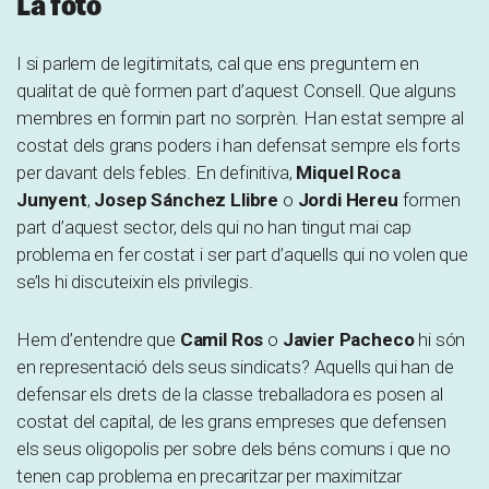
La foto
I si parlem de legitimitats, cal que ens preguntem en
qualitat de què formen part d’aquest Consell. Que alguns
membres en formin part no sorprèn. Han estat sempre al
costat dels grans poders i han defensat sempre els forts
per davant dels febles. En definitiva,
Miquel Roca
Junyent
,
Josep Sánchez Llibre
o
Jordi Hereu
formen
part d’aquest sector, dels qui no han tingut mai cap
problema en fer costat i ser part d’aquells qui no volen que
se’ls hi discuteixin els privilegis.
Hem d’entendre que
Camil Ros
o
Javier Pacheco
hi són
en representació dels seus sindicats? Aquells qui han de
defensar els drets de la classe treballadora es posen al
costat del capital, de les grans empreses que defensen
els seus oligopolis per sobre dels béns comuns i que no
tenen cap problema en precaritzar per maximitzar