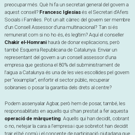
preocupar més. Què hi fa un secretari general del govern a
aquest consell?
Francesc Iglesias
és el Secretari d’Afers
Socials i Famílies. Pot un alt càrrec del govern ser membre
d’un Consell Assessor d’una multinacional? Tan si és
remunerat com si no ho és, és legítim? Aquí el conseller
Chakir el-Homrani
haurà de donar explicacions, però
també Esquerra Republicana de Catalunya. Enviar un
representant del govern a un consell assessor d’una
empresa que gestiona el 80% del subministrament de
l’aigua a Catalunya és una de les vies escollides pel govern
per “eixamplar”, enfortir el sector públic, recuperar
sobiranies o posar la garantia dels drets al centre?
Podem assenyalar Agbar, però hem de posar, també, les
responsabilitats en aquells qui s’han prestat a fer aquesta
operació de màrqueting
. Aquells qui han decidit, cobrant
o no, netejar la cara a l’empresa i que sobretot han decidit
trair el bé comú i el concepte de participació ciutadana que