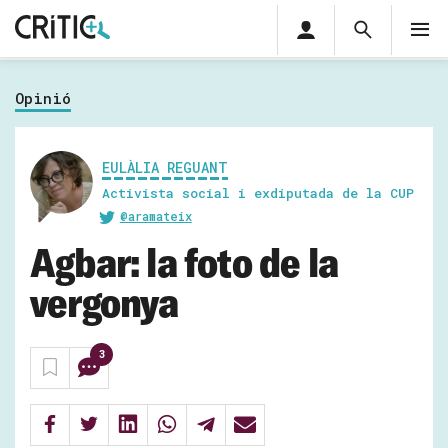
Àrea
Cerca
M
privada
Cerca
Subscriu-t'hi
Cerc
per...
Opinió
Inicia sessió
EULÀLIA REGUANT
Activista social i exdiputada de la CUP
@aramateix
Agbar: la foto de la
vergonya
3