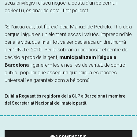
seus privilegis i el seu negoci a costa d’un bé comú i
col·lectiu, és anar de cara i tirar pel dret.
“Si l’aigua cau, tot floreix” deia Manuel de Pedrolo. I ho deia
perquè l’aigua és un element escàs i valuós, imprescindible
per a la vida, que fins i tot va ser declarada un dret humà
per l’ONU el 2010. Per la sobirania i per posar el centre de
decisió a prop de la gent,
municipalitzem l’aigua a
Barcelona
, i generem les eines, les de veritat, de control
públic i popular que assegurin que l’aigua és d’accés
universal i es garanteix com a bé comú.
Eulàlia Reguant és regidora de la CUP a Barcelona i membre
del Secretariat Nacional del mateix partit.
3 COMENTARIS