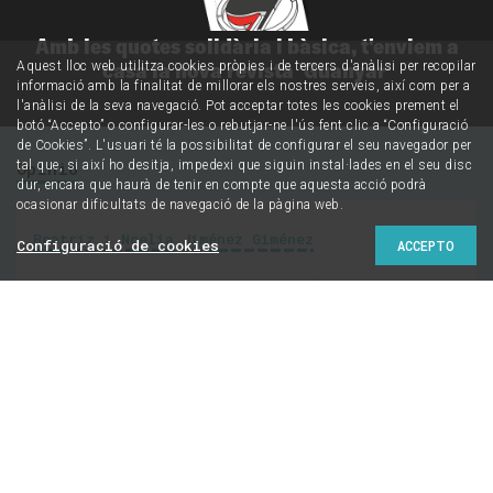
Amb les quotes solidària i bàsica, t'enviem a
casa la nova revista 'Guanyar'
Aquest lloc web utilitza cookies pròpies i de tercers d'anàlisi per recopilar
informació amb la finalitat de millorar els nostres serveis, així com per a
l'anàlisi de la seva navegació. Pot acceptar totes les cookies prement el
botó “Accepto” o configurar-les o rebutjar-ne l'ús fent clic a “Configuració
de Cookies”. L'usuari té la possibilitat de configurar el seu navegador per
tal que, si així ho desitja, impedexi que siguin instal·lades en el seu disc
Opinió
dur, encara que haurà de tenir en compte que aquesta acció podrà
ocasionar dificultats de navegació de la pàgina web.
Beatriz i Noelia Jiménez Giménez
Configuració de cookies
ACCEPTO
El dia que vam fer el
pas
1