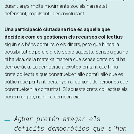
durant anys molts moviments socials han estat
defensant, impulsant i desenvolupant.
Una participació ciutadana rica és aquella que
decideix com es gestionen els recursos col·lectius
,
siguin els béns comuns o els diners, però que blinda la
possibilitat de perdre drets sobre aquests. Sense aigua no
hi ha vida, de la mateixa manera que sense drets no hi ha
democràcia. La democràcia existeix en tant que hi ha
drets col·lectius que construeixen allò comú, allò que és
públic i que per tant, pertanyen al conjunt de persones que
construeixen la comunitat. Si aquests drets col·lectius els
posem en joc, no hi ha democràcia.
Agbar pretén amagar els
dèficits democràtics que s’han