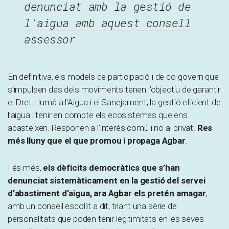
denunciat amb la gestió de
l’aigua amb aquest consell
assessor
En definitiva, els models de participació i de co-govern que
s’impulsen des dels moviments tenen l’objectiu de garantir
el Dret Humà a l’Aigua i el Sanejament, la gestió eficient de
l’aigua i tenir en compte els ecosistemes que ens
abasteixen. Responen a l’interès comú i no al privat.
Res
més lluny que el que promou i propaga Agbar
.
I és més,
els dèficits democràtics que s’han
denunciat sistemàticament en la gestió del servei
d’abastiment d’aigua, ara Agbar els pretén amagar
,
amb un consell escollit a dit, triant una sèrie de
personalitats que poden tenir legitimitats en les seves