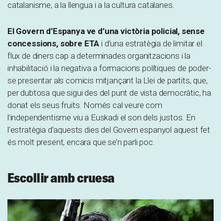
catalanisme, a la llengua i a la cultura catalanes.
El Govern d’Espanya ve d’una victòria policial, sense
concessions, sobre ETA
i d’una estratègia de limitar el
flux de diners cap a determinades organitzacions i la
inhabilitació i la negativa a formacions polítiques de poder-
se presentar als comicis mitjançant la Llei de partits, que,
per dubtosa que sigui des del punt de vista democràtic, ha
donat els seus fruits. Només cal veure com
l’independentisme viu a Euskadi el son dels justos. En
l’estratègia d’aquests dies del Govern espanyol aquest fet
és molt present, encara que se’n parli poc.
Escollir amb cruesa