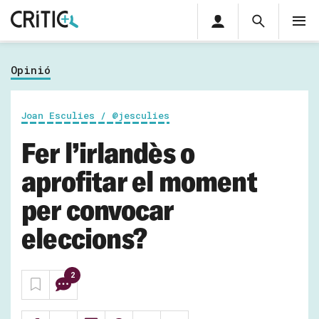
Àrea
Cerca
M
privada
Cerca
Subscriu-t'hi
Cerc
per...
Opinió
Inicia sessió
Joan Esculies / @jesculies
Fer l’irlandès o
aprofitar el moment
per convocar
eleccions?
2