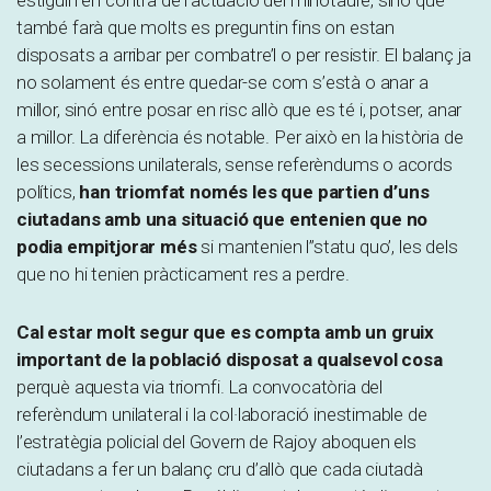
estiguin en contra de l’actuació del minotaure, sinó que
també farà que molts es preguntin fins on estan
disposats a arribar per combatre’l o per resistir. El balanç ja
no solament és entre quedar-se com s’està o anar a
millor, sinó entre posar en risc allò que es té i, potser, anar
a millor. La diferència és notable. Per això en la història de
les secessions unilaterals, sense referèndums o acords
polítics,
han triomfat només les que partien d’uns
ciutadans amb una situació que entenien que no
podia empitjorar més
si mantenien l”statu quo’, les dels
que no hi tenien pràcticament res a perdre.
Cal estar molt segur que es compta amb un gruix
important de la població disposat a qualsevol cosa
perquè aquesta via triomfi. La convocatòria del
referèndum unilateral i la col·laboració inestimable de
l’estratègia policial del Govern de Rajoy aboquen els
ciutadans a fer un balanç cru d’allò que cada ciutadà