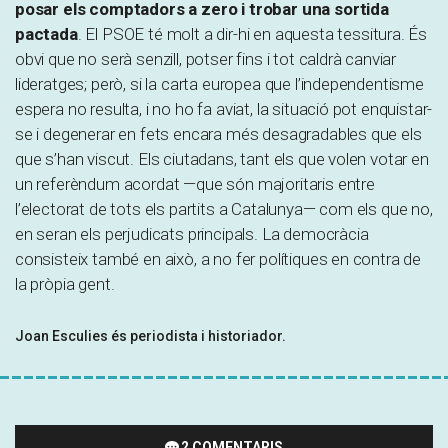
posar els comptadors a zero i trobar una sortida
pactada
. El PSOE té molt a dir-hi en aquesta tessitura. És
obvi que no serà senzill, potser fins i tot caldrà canviar
lideratges; però, si la carta europea que l’independentisme
espera no resulta, i no ho fa aviat, la situació pot enquistar-
se i degenerar en fets encara més desagradables que els
que s’han viscut. Els ciutadans, tant els que volen votar en
un referèndum acordat —que són majoritaris entre
l’electorat de tots els partits a Catalunya— com els que no,
en seran els perjudicats principals. La democràcia
consisteix també en això, a no fer polítiques en contra de
la pròpia gent.
Joan Esculies és periodista i historiador.
2 COMENTARIS