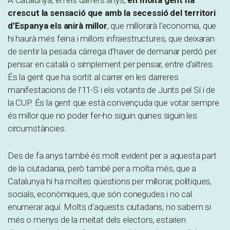
A Catalunya, en els darrers anys,
en molta gent ha
crescut la sensació que amb la secessió del territori
d’Espanya els anirà millor
, que millorarà l’economia, que
hi haurà més feina i millors infraestructures, que deixaran
de sentir la pesada càrrega d’haver de demanar perdó per
pensar en català o simplement per pensar, entre d’altres.
És la gent que ha sortit al carrer en les darreres
manifestacions de l’11-S i els votants de Junts pel Sí i de
la CUP. És la gent que està convençuda que votar sempre
és millor que no poder fer-ho siguin quines siguin les
circumstàncies.
Des de fa anys també és molt evident per a aquesta part
de la ciutadania, però també per a molta més, que a
Catalunya hi ha moltes qüestions per millorar, polítiques,
socials, econòmiques, que són conegudes i no cal
enumerar aquí. Molts d’aquests ciutadans, no sabem si
més o menys de la meitat dels electors, estarien