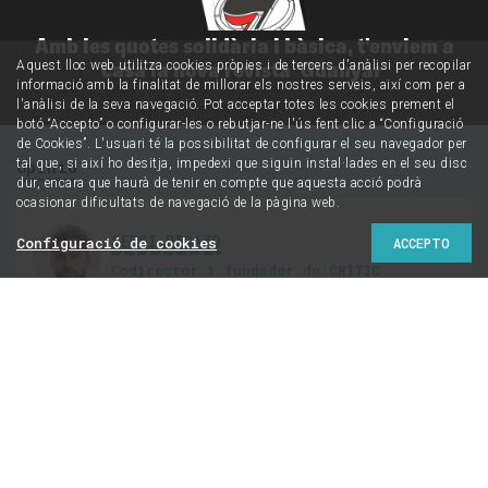
Amb les quotes solidària i bàsica, t'enviem a
casa la nova revista 'Guanyar'
Aquest lloc web utilitza cookies pròpies i de tercers d'anàlisi per recopilar
informació amb la finalitat de millorar els nostres serveis, així com per a
l'anàlisi de la seva navegació. Pot acceptar totes les cookies prement el
botó “Accepto” o configurar-les o rebutjar-ne l'ús fent clic a “Configuració
de Cookies”. L'usuari té la possibilitat de configurar el seu navegador per
Opinió
tal que, si així ho desitja, impedexi que siguin instal·lades en el seu disc
dur, encara que haurà de tenir en compte que aquesta acció podrà
ocasionar dificultats de navegació de la pàgina web.
SERGI PICAZO
Configuració de cookies
ACCEPTO
Codirector i fundador de CRÍTIC
@sergipicazo
The Catalan Revolt