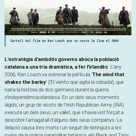
Cartell del film de Ken Loach que va veure la llum el 2006
L’estratègia d’ambdós governs aboca la població
catalana a una tria dramàtica, a fer l’irlandès
. L’any
2006, Ken Loach va estrenar la pel·lícula ‘
The wind that
shakes the barley
‘ (‘El viento que agita la cebada’), que
narra la història de dos germans durant la guerra
d’independència irlandesa. En un dels seus moments
àlgids, un grup de xicots de l’Irish Republican Army (IRA)
executa un dels seus, un vailet, que s’havia vist forçat a
descobrir l’amagatall d’alguns dels seus companys. La
delació causa tres morts i un seguit de detinguts a les
mans de la policia paramilitar britànica, els Black and Tans.