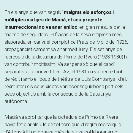
En els anys que van seguir, i
malgrat els esforços i
múltiples viatges de Macià, el seu projecte
insurreccional no va anar enlloc
, en gran mesura per la
manca de seguidors. El fracàs de la seva empresa més
elaborada, en canvi, el complot de Prats de Molló del 1926,
propagandísticament va anar molt lluny. Els set anys de
repressió de la dictadura de Primo de Rivera (1923-1930) hi
van contribuir moltíssim. Va ser per això que el cabdill
separatista, ja convertit en l’Avi, el 1931 en va treure tant
de rèdit i amb el ‘coup de théâtre’ de Lluís Companys i d’ell,
l’exmilitar i els seus xicots van aconseguir bona part dels
seus objectius amb la consecució de la Catalunya
autònoma.
Macià va aprofitar que la dictadura de Primo de Rivera
havia fet clar als ulls de tothom que el règim monàrquic
d’Alfons XIII no donava més de si i va col·laborar amb