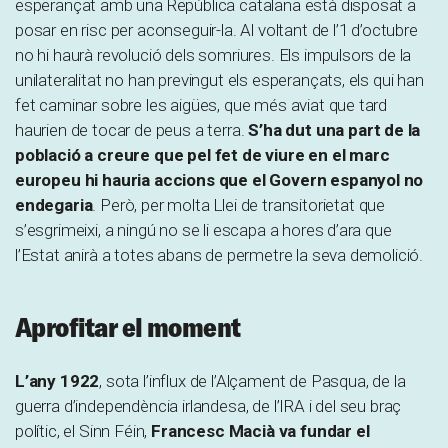
esperançat amb una República catalana està disposat a
posar en risc per aconseguir-la. Al voltant de l’1 d’octubre
no hi haurà revolució dels somriures. Els impulsors de la
unilateralitat no han previngut els esperançats, els qui han
fet caminar sobre les aigües, que més aviat que tard
haurien de tocar de peus a terra.
S’ha dut una part de la
població a creure que pel fet de viure en el marc
europeu hi hauria accions que el Govern espanyol no
endegaria
. Però, per molta Llei de transitorietat que
s’esgrimeixi, a ningú no se li escapa a hores d’ara que
l’Estat anirà a totes abans de permetre la seva demolició.
Aprofitar el moment
L’any 1922
, sota l’influx de l’Alçament de Pasqua, de la
guerra d’independència irlandesa, de l’IRA i del seu braç
polític, el Sinn Féin,
Francesc Macià va fundar el