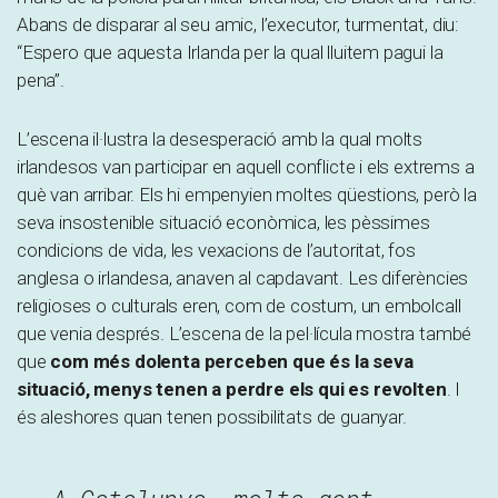
Abans de disparar al seu amic, l’executor, turmentat, diu:
“Espero que aquesta Irlanda per la qual lluitem pagui la
pena”.
L’escena il·lustra la desesperació amb la qual molts
irlandesos van participar en aquell conflicte i els extrems a
què van arribar. Els hi empenyien moltes qüestions, però la
seva insostenible situació econòmica, les pèssimes
condicions de vida, les vexacions de l’autoritat, fos
anglesa o irlandesa, anaven al capdavant. Les diferències
religioses o culturals eren, com de costum, un embolcall
que venia després. L’escena de la pel·lícula mostra també
que
com més dolenta perceben que és la seva
situació, menys tenen a perdre els qui es revolten
. I
és aleshores quan tenen possibilitats de guanyar.