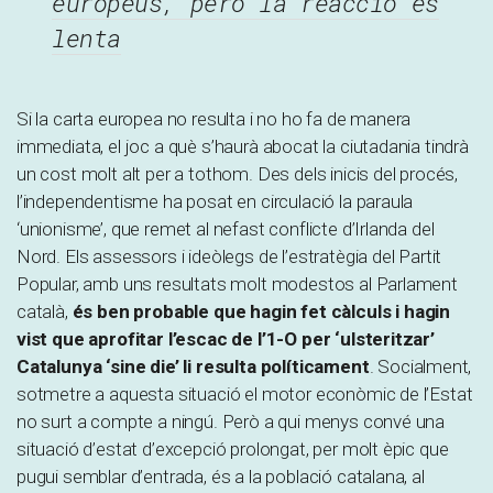
europeus, però la reacció és
lenta
Si la carta europea no resulta i no ho fa de manera
immediata, el joc a què s’haurà abocat la ciutadania tindrà
un cost molt alt per a tothom. Des dels inicis del procés,
l’independentisme ha posat en circulació la paraula
‘unionisme’, que remet al nefast conflicte d’Irlanda del
Nord. Els assessors i ideòlegs de l’estratègia del Partit
Popular, amb uns resultats molt modestos al Parlament
català,
és ben probable que hagin fet càlculs i hagin
vist que aprofitar l’escac de l’1-O per ‘ulsteritzar’
Catalunya ‘sine die’ li resulta políticament
. Socialment,
sotmetre a aquesta situació el motor econòmic de l’Estat
no surt a compte a ningú. Però a qui menys convé una
situació d’estat d’excepció prolongat, per molt èpic que
pugui semblar d’entrada, és a la població catalana, al