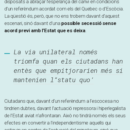
disposats a abraçar l’esperança del canvi en condicions
d’un referèndum acordat com els del Quebec o d’Escòcia.
La qüestió és, però, que no ens trobem davant d’aquest
escenari, sinó davant d’una
possible secessió sense
acord previ amb l’Estat que es deixa
.
La via unilateral només
triomfa quan els ciutadans han
entès que empitjorarien més si
mantenien l”statu quo’
Ciutadans que, davant d’un referèndum a l’escocesa no
tindrien dubtes, davant l’actuació repressora i hiperlegalista
de l’Estat aviat n’afrontaran. Això no tindrà només els seus
efectes en convertir a l’independentisme aquells qui