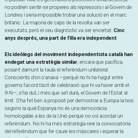
no podrien sentir-se properes als repressors i al Govern de
Londres i seria impossible trobar una solució en el marc
britànic. La majoria de caps de la revolta van ser
executats, però el seu diagnòstic va ser encertat.
Cinc
anys després, una part de l’illa era independent
.
Els ideòlegs del moviment independentista català han
endegat una estratègia similar
, encara que pacífica,
posant damunt la taula el referèndum unilateral.
Conscients d’on s’anava —perquè no hi ha hagut entre
governs l’acord tàcit de celebració que hi va haver amb el
9-N—, s’ha dut, i més que se’l durà, el Govern de l’Estat al
límit. S’ha fet ben a propòsit per demostrar a Europa la tesi
segons la qual Espanya no és una democràcia
homologable a les de la Unió perquè no vol acordar un
referèndum. No hi ha més estratègia rere la convocatòria
del referèndum que fer caure les màscares i esperar la