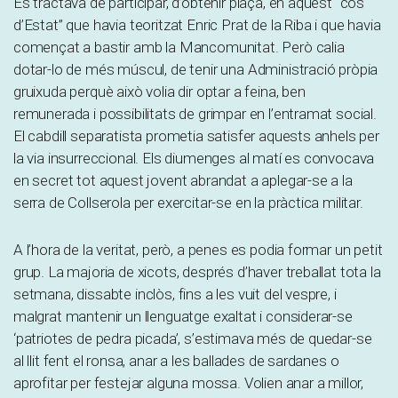
Es tractava de participar, d’obtenir plaça, en aquest “cos
d’Estat” que havia teoritzat Enric Prat de la Riba i que havia
començat a bastir amb la Mancomunitat. Però calia
dotar-lo de més múscul, de tenir una Administració pròpia
gruixuda perquè això volia dir optar a feina, ben
remunerada i possibilitats de grimpar en l’entramat social.
El cabdill separatista prometia satisfer aquests anhels per
la via insurreccional. Els diumenges al matí es convocava
en secret tot aquest jovent abrandat a aplegar-se a la
serra de Collserola per exercitar-se en la pràctica militar.
A l’hora de la veritat, però, a penes es podia formar un petit
grup. La majoria de xicots, després d’haver treballat tota la
setmana, dissabte inclòs, fins a les vuit del vespre, i
malgrat mantenir un llenguatge exaltat i considerar-se
‘patriotes de pedra picada’, s’estimava més de quedar-se
al llit fent el ronsa, anar a les ballades de sardanes o
aprofitar per festejar alguna mossa. Volien anar a millor,