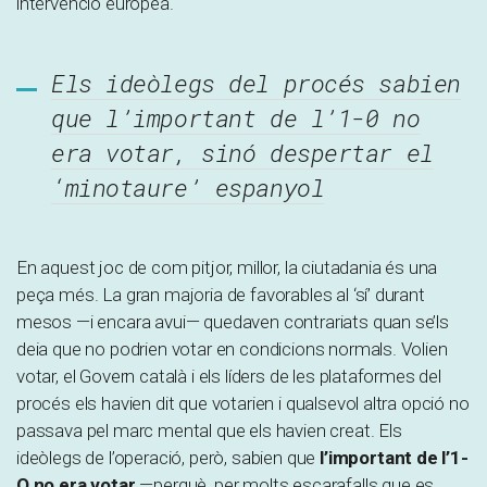
intervenció europea.
Els ideòlegs del procés sabien
que l’important de l’1-0 no
era votar, sinó despertar el
‘minotaure’ espanyol
En aquest joc de com pitjor, millor, la ciutadania és una
peça més. La gran majoria de favorables al ‘sí’ durant
mesos —i encara avui— quedaven contrariats quan se’ls
deia que no podrien votar en condicions normals. Volien
votar, el Govern català i els líders de les plataformes del
procés els havien dit que votarien i qualsevol altra opció no
passava pel marc mental que els havien creat. Els
ideòlegs de l’operació, però, sabien que
l’important de l’1-
O no era votar
—perquè, per molts escarafalls que es