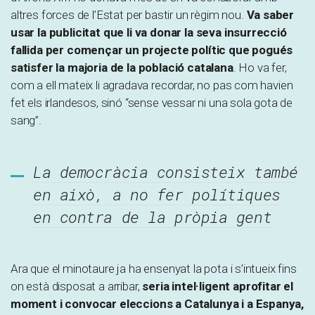
altres forces de l’Estat per bastir un règim nou.
Va saber
usar la publicitat que li va donar la seva insurrecció
fallida per començar un projecte polític que pogués
satisfer la majoria de la població catalana
. Ho va fer,
com a ell mateix li agradava recordar, no pas com havien
fet els irlandesos, sinó “sense vessar ni una sola gota de
sang”.
La democràcia consisteix també
en això, a no fer polítiques
en contra de la pròpia gent
Ara que el minotaure ja ha ensenyat la pota i s’intueix fins
on està disposat a arribar,
seria intel·ligent aprofitar el
moment i convocar eleccions a Catalunya i a Espanya,