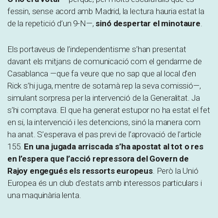
fessin, sense acord amb Madrid, la lectura hauria estat la
de la repetició d’un 9-N—,
sinó despertar el minotaure
.
Els portaveus de l’independentisme s’han presentat
davant els mitjans de comunicació com el gendarme de
Casablanca —que fa veure que no sap que al local d’en
Rick s’hi juga, mentre de sotamà rep la seva comissió—,
simulant sorpresa per la intervenció de la Generalitat. Ja
s’hi comptava. El que ha generat estupor no ha estat el fet
en si, la intervenció i les detencions, sinó la manera com
ha anat. S’esperava el pas previ de l’aprovació de l’article
155.
En una jugada arriscada s’ha apostat al tot o res
en l’espera que l’acció repressora del Govern de
Rajoy engegués els ressorts europeus
. Però la Unió
Europea és un club d’estats amb interessos particulars i
una maquinària lenta.