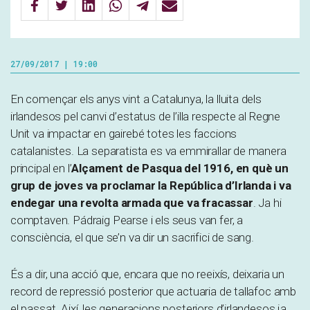
27/09/2017 | 19:00
En començar els anys vint a Catalunya, la lluita dels
irlandesos pel canvi d’estatus de l’illa respecte al Regne
Unit va impactar en gairebé totes les faccions
catalanistes. La separatista es va emmirallar de manera
principal en l’
Alçament de Pasqua del 1916, en què un
grup de joves va proclamar la República d’Irlanda i va
endegar una revolta armada que va fracassar
. Ja hi
comptaven. Pádraig Pearse i els seus van fer, a
consciència, el que se’n va dir un sacrifici de sang.
És a dir, una acció que, encara que no reeixís, deixaria un
record de repressió posterior que actuaria de tallafoc amb
el passat. Així, les generacions posteriors d’irlandesos ja