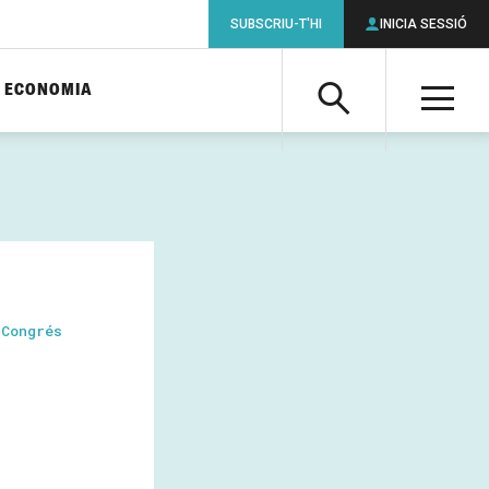
SUBSCRIU-T'HI
INICIA SESSIÓ
ECONOMIA
Cerca
M
Cerca
 Congrés