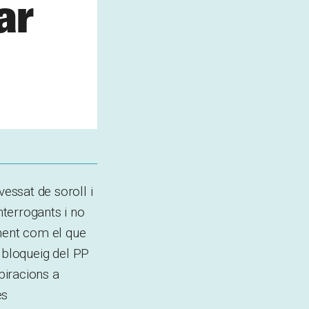
ar
vessat de soroll i
nterrogants i no
ament com el que
e bloqueig del PP
piracions a
es