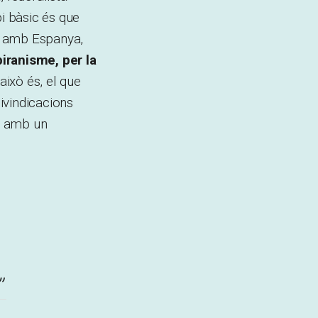
pi bàsic és que
ió amb Espanya,
biranisme, per la
 això és, el que
ivindicacions
m amb un
”