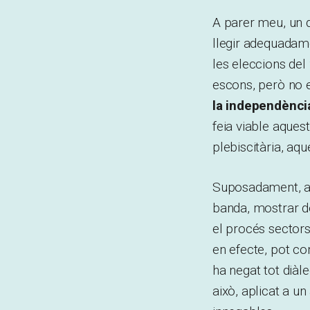
A parer meu, un d
llegir adequadame
les eleccions del
escons, però no e
la independènci
feia viable aques
plebiscitària, aq
Suposadament, aqu
banda, mostrar de
el procés sectors 
en efecte, pot co
ha negat tot diàl
això, aplicat a u