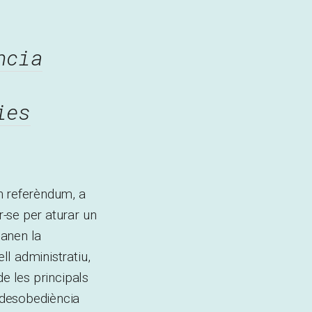
ncia
ies
un referèndum, a
r-se per aturar un
manen la
ll administratiu,
de les principals
e desobediència