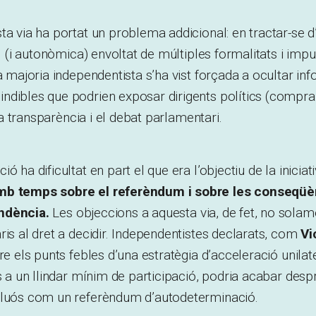
ta via ha portat un problema addicional: en tractar-se 
tal (i autonòmica) envoltat de múltiples formalitats i im
a majoria independentista s’ha vist forçada a ocultar inf
dibles que podrien exposar dirigents polítics (comprar u
 la transparència i el debat parlamentari.
ó ha dificultat en part el que era l’objectiu de la iniciat
mb temps sobre el referèndum i sobre les conseqüè
ndència.
Les objeccions a aquesta via, de fet, no solam
ris al dret a decidir. Independentistes declarats, com
Vi
re els punts febles d’una estratègia d’acceleració unilat
ls a un llindar mínim de participació, podria acabar desp
aluós com un referèndum d’autodeterminació.