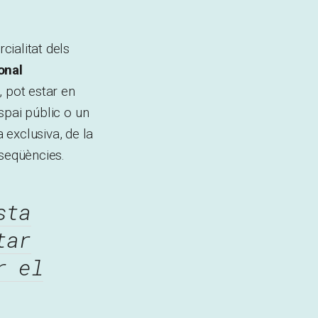
ialitat dels
onal
, pot estar en
espai públic o un
 exclusiva, de la
nseqüències.
sta
tar
r el