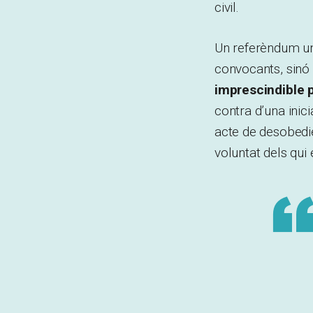
civil.
Un referèndum uni
convocants, sinó
imprescindible p
contra d’una inici
acte de desobediè
voluntat dels qui