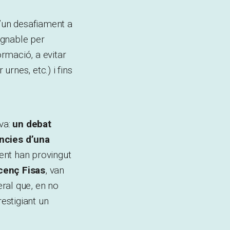
d’un desafiament a
pugnable per
ormació, a evitar
rnes, etc.) i fins
iva:
un debat
ncies d’una
ent han provingut
cenç Fisas
, van
eral que, en no
restigiant un