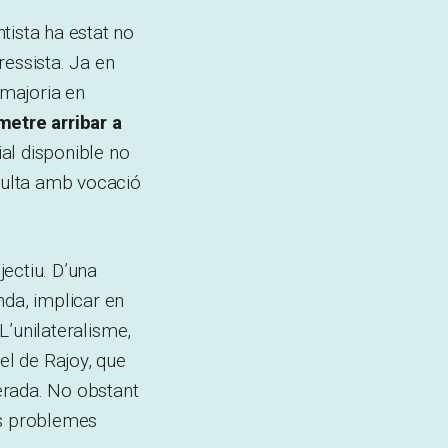
tista ha estat no
ressista. Ja en
 majoria en
metre arribar a
ial disponible no
nsulta amb vocació
ectiu. D’una
nda, implicar en
 L’unilateralisme,
el de Rajoy, que
terada. No obstant
ns problemes