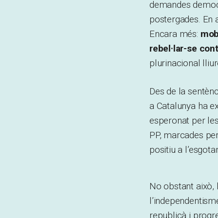
demandes democra
postergades. En a
Encara més:
mobi
rebel·lar-se cont
plurinacional lliur
Des de la sentènc
a Catalunya ha ex
esperonat per les
PP, marcades per 
positiu a l’esgot
No obstant això, 
l’independentisme 
republicà i progr