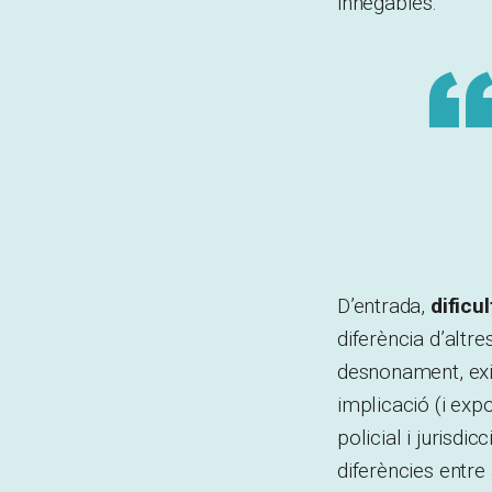
innegables.
D’entrada,
dificu
diferència d’altre
desnonament, exi
implicació (i expo
policial i jurisdi
diferències entre