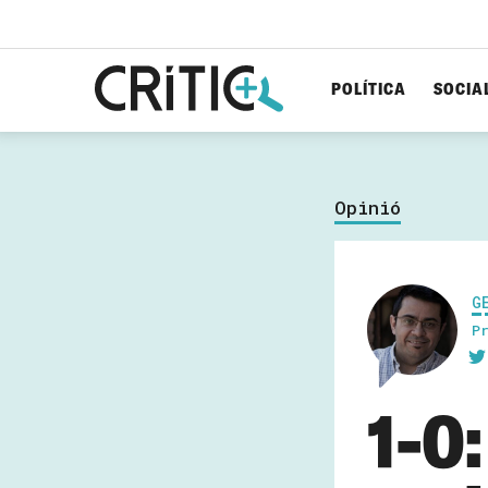
POLÍTICA
SOCIA
Cerca
per...
Opinió
G
P
1-0: