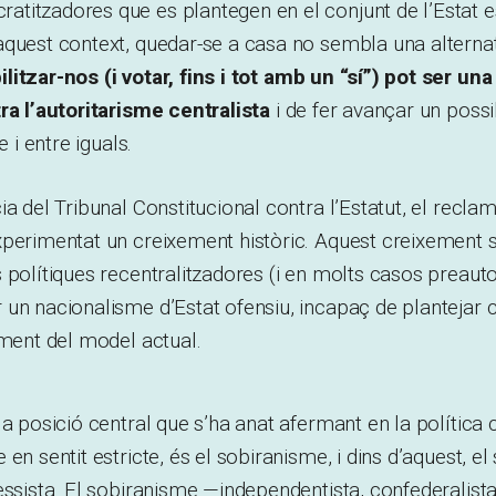
titzadores que es plantegen en el conjunt de l’Estat 
quest context, quedar-se a casa no sembla una alternat
litzar-nos (i votar, fins i tot amb un “sí”) pot ser u
ra l’autoritarisme centralista
i de fer avançar un poss
e i entre iguals.
ia del Tribunal Constitucional contra l’Estatut, el recl
perimentat un creixement històric. Aquest creixement s’
 polítiques recentralitzadores (i en molts casos preau
un nacionalisme d’Estat ofensiu, incapaç de plantejar c
ament del model actual.
la posició central que s’ha anat afermant en la política
en sentit estricte, és el sobiranisme, i dins d’aquest, e
essista. El sobiranisme —independentista, confederalista