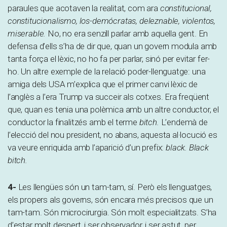
paraules que acotaven la realitat, com ara
constitucional,
constitucionalismo, los-demócratas, deleznable, violentos,
miserable.
No, no era senzill parlar amb aquella gent. En
defensa d’ells s’ha de dir que, quan un govern modula amb
tanta força el lèxic, no ho fa per parlar, sinó per evitar fer-
ho. Un altre exemple de la relació poder-llenguatge: una
amiga dels USA m’explica que el primer canvi lèxic de
l’anglès a l’era Trump va succeir als cotxes. Era freqüent
que, quan es tenia una polèmica amb un altre conductor, el
conductor la finalitzés amb el terme
bitch.
L’endemà de
l’elecció del nou president, no abans, aquesta al·locució es
va veure enriquida amb l’aparició d’un prefix:
black. Black
bitch.
4-
Les llengües són un tam-tam, sí. Però els llenguatges,
els propers als governs, són encara més precisos que un
tam-tam. Són microcirurgia. Són molt especialitzats. S’ha
d’estar molt despert, i ser observador, i ser astut, per