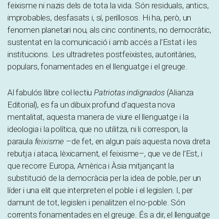
feixisme ni nazis dels de tota la vida. Són residuals, antics,
improbables, desfasats i, sí, perillosos. Hi ha, però, un
fenomen planetari nou, als cinc continents, no democràtic,
sustentat en la comunicació i amb accés a l’Estat i les
institucions. Les ultradretes postfeixistes, autoritàries,
populars, fonamentades en el llenguatge i el greuge.
Al fabulós llibre col·lectiu
Patriotas indignados
(Alianza
Editorial), es fa un dibuix profund d’aquesta nova
mentalitat, aquesta manera de viure el llenguatge i la
ideologia i la política, que no utilitza, ni li correspon, la
paraula
feixisme
–de fet, en algun país aquesta nova dreta
rebutja i ataca, lèxicament, el feixisme–, que ve de l’Est, i
que recorre Europa, Amèrica i Àsia mitjançant la
substitució de la democràcia per la idea de poble, per un
líder i una elit que interpreten el poble i el legislen. I, per
damunt de tot, legislen i penalitzen el no-poble. Són
corrents fonamentades en el greuge. És a dir, el llenguatge