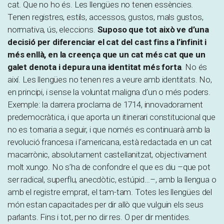
cat. Que no ho és. Les llengües no tenen essències.
Tenen registres, estils, accessos, gustos, mals gustos,
normativa, ús, eleccions.
Suposo que tot això ve d’una
decisió per diferenciar el cat del cast fins a l’infinit i
més enllà, en la creença que un cat més cat que un
galet denota i depura una identitat més forta
. No és
així. Les llengües no tenen res a veure amb identitats. No,
en principi, i sense la voluntat maligna d’un o més poders.
Exemple: la darrera proclama de 1714, innovadorament
predemocràtica, i que aporta un itinerari constitucional que
no es tornaria a seguir, i que només es continuarà amb la
revolució francesa i l’americana, està redactada en un cat
macarrònic, absolutament castellanitzat, objectivament
molt xungo. No s’ha de confondre el que es diu –que pot
ser radical, superflu, anecdòtic, estúpid…–, amb la llengua o
amb el registre emprat, el tam-tam. Totes les llengües del
món estan capacitades per dir allò que vulguin els seus
parlants. Fins i tot, per no dir res. O per dir mentides.