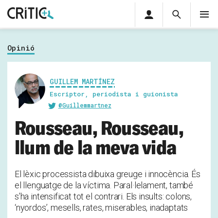
Àrea
Cerca
M
privada
Cerca
Subscriu-t'hi
Cerc
per...
Opinió
Inicia sessió
GUILLEM MARTÍNEZ
Escriptor, periodista i guionista
@Guillemmartnez
Rousseau, Rousseau,
llum de la meva vida
El lèxic processista dibuixa greuge i innocència. És
el llenguatge de la víctima. Paral·lelament, també
s’ha intensificat tot el contrari. Els insults: colons,
‘nyordos’, mesells, rates, miserables, inadaptats