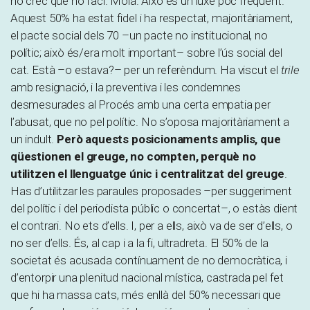
no crec que ho faci. Mola. Això és un luxe poc freqüent.
Aquest 50% ha estat fidel i ha respectat, majoritàriament,
el pacte social dels 70 –un pacte no institucional, no
polític; això és/era molt important– sobre l’ús social del
cat. Està –o estava?– per un referèndum. Ha viscut el
trile
amb resignació, i la preventiva i les condemnes
desmesurades al Procés amb una certa empatia per
l’abusat, que no pel polític. No s’oposa majoritàriament a
un indult.
Però aquests posicionaments amplis, que
qüestionen el greuge, no compten, perquè no
utilitzen el llenguatge únic i centralitzat del greuge
.
Has d’utilitzar les paraules proposades –per suggeriment
del polític i del periodista públic o concertat–, o estàs dient
el contrari. No ets d’ells. I, per a ells, això va de ser d’ells, o
no ser d’ells. És, al cap i a la fi, ultradreta. El 50% de la
societat és acusada contínuament de no democràtica, i
d’entorpir una plenitud nacional mística, castrada pel fet
que hi ha massa cats, més enllà del 50% necessari que