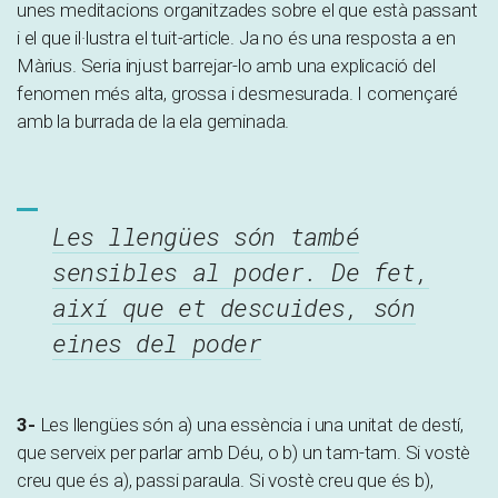
unes meditacions organitzades sobre el que està passant
i el que il·lustra el tuit-article. Ja no és una resposta a en
Màrius. Seria injust barrejar-lo amb una explicació del
fenomen més alta, grossa i desmesurada. I començaré
amb la burrada de la ela geminada.
Les llengües són també
sensibles al poder. De fet,
així que et descuides, són
eines del poder
3-
Les llengües són a) una essència i una unitat de destí,
que serveix per parlar amb Déu, o b) un tam-tam. Si vostè
creu que és a), passi paraula. Si vostè creu que és b),