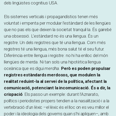
dels lingüistes cognitius USA.
Els sistemes verticals i propagandístics tenen més
voluntat i empenta per modular l’estàndard de les llengües
que no pas els que deixen la societat tranquil·la. És gairebé
una obsessió. L’estàndard no és una llengua. És un
registre. Un dels registres que té una llengua. Com més
registres té una llengua, més bona salut té el seu futur.
Diferència entre llengua i registre: no hi ha enlloc del món
llengües de merda. Ni tan sols una hipotètica llengua
oceànica que es digui
merdha.
Però es poden propulsar
registres estàndards merdosos, que modulen la
realitat reduint-la al servei de la política, afectant la
comunicació, potenciant la incomunicació. És a dir, la
crispació
. Els passo un exemple: durant l’Aznarato,
polítics i periodistes propers tendien a la nasalització i a la
vertebració d’un lèxic –el lèxic és el lloc on es veu millor el
poder i la ideologia dels governs quan s’hi apliquen–, amb