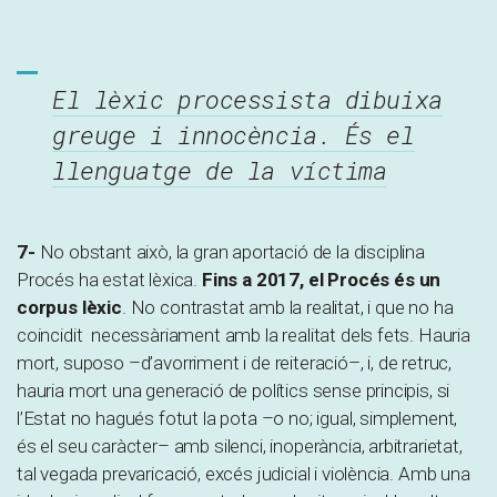
El lèxic processista dibuixa
greuge i innocència. És el
llenguatge de la víctima
7-
No obstant això, la gran aportació de la disciplina
Procés ha estat lèxica.
Fins a 2017, el Procés és un
corpus lèxic
. No contrastat amb la realitat, i que no ha
coincidit necessàriament amb la realitat dels fets. Hauria
mort, suposo –d’avorriment i de reiteració–, i, de retruc,
hauria mort una generació de polítics sense principis, si
l’Estat no hagués fotut la pota –o no; igual, simplement,
és el seu caràcter– amb silenci, inoperància, arbitrarietat,
tal vegada prevaricació, excés judicial i violència. Amb una