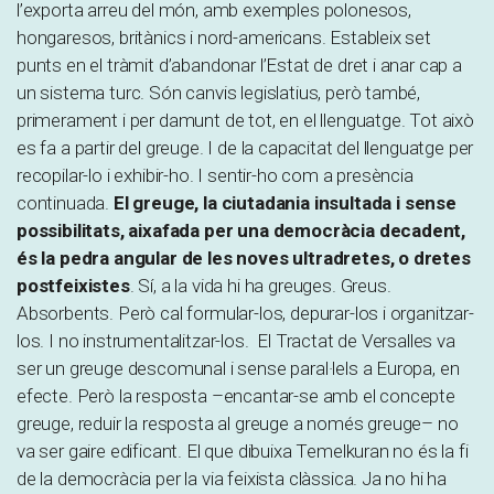
l’exporta arreu del món, amb exemples polonesos,
hongaresos, britànics i nord-americans. Estableix set
punts en el tràmit d’abandonar l’Estat de dret i anar cap a
un sistema turc. Són canvis legislatius, però també,
primerament i per damunt de tot, en el llenguatge. Tot això
es fa a partir del greuge. I de la capacitat del llenguatge per
recopilar-lo i exhibir-ho. I sentir-ho com a presència
continuada.
El greuge, la ciutadania insultada i sense
possibilitats, aixafada per una democràcia decadent,
és la pedra angular de les noves ultradretes, o dretes
postfeixistes
. Sí, a la vida hi ha greuges. Greus.
Absorbents. Però cal formular-los, depurar-los i organitzar-
los. I no instrumentalitzar-los. El Tractat de Versalles va
ser un greuge descomunal i sense paral·lels a Europa, en
efecte. Però la resposta –encantar-se amb el concepte
greuge, reduir la resposta al greuge a només greuge– no
va ser gaire edificant. El que dibuixa Temelkuran no és la fi
de la democràcia per la via feixista clàssica. Ja no hi ha