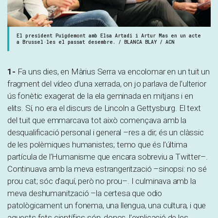
El president Puigdemont amb Elsa Artadi i Artur Mas en un acte
a Brussel·les el passat desembre. / BLANCA BLAY / ACN
1-
Fa uns dies, en Màrius Serra va encolomar en un tuit un
fragment del vídeo d’una xerrada, on jo parlava de l’ulterior
ús fonètic exagerat de la ela geminada en mitjans i en
elits. Sí, no era el discurs de Lincoln a Gettysburg. El text
del tuit que emmarcava tot això començava amb la
desqualificació personal i general –res a dir; és un clàssic
de les polèmiques humanistes; temo que és l’última
partícula de l’Humanisme que encara sobreviu a Twitter–.
Continuava amb la meva estrangerització –sinopsi: no sé
prou cat; sóc d’aquí, però no prou–. I culminava amb la
meva deshumanització –la certesa que odio
patològicament un fonema, una llengua, una cultura, i que
aquests fets científics són, doncs, l’explicació de les