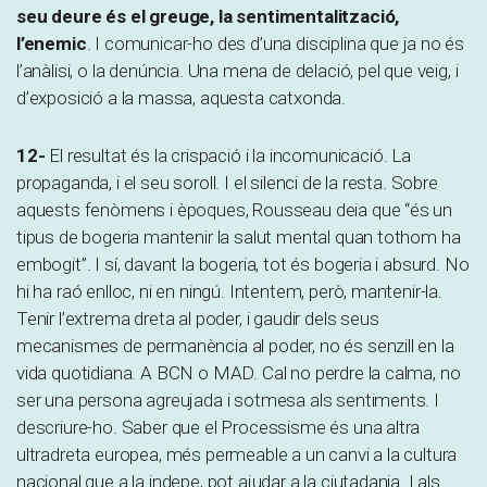
seu deure és el greuge, la sentimentalització,
l’enemic
. I comunicar-ho des d’una disciplina que ja no és
l’anàlisi, o la denúncia. Una mena de delació, pel que veig, i
d’exposició a la massa, aquesta catxonda.
12-
El resultat és la crispació i la incomunicació. La
propaganda, i el seu soroll. I el silenci de la resta. Sobre
aquests fenòmens i èpoques, Rousseau deia que “és un
tipus de bogeria mantenir la salut mental quan tothom ha
embogit”. I sí, davant la bogeria, tot és bogeria i absurd. No
hi ha raó enlloc, ni en ningú. Intentem, però, mantenir-la.
Tenir l’extrema dreta al poder, i gaudir dels seus
mecanismes de permanència al poder, no és senzill en la
vida quotidiana. A BCN o MAD. Cal no perdre la calma, no
ser una persona agreujada i sotmesa als sentiments. I
descriure-ho. Saber que el Processisme és una altra
ultradreta europea, més permeable a un canvi a la cultura
nacional que a la indepe, pot ajudar a la ciutadania. I als