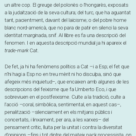
un altre cop. El greuge del polonès o l’hongarès, exposats
a la judaïtzació de la seva cultura; del turc, que ha aguantat
tant, pacientment, davant del laïcisme; o del pobre home
blanc nord-americà, que no para de patir en silenci la seva
identitat marginada, snif. Al llibre es fa una descripció del
fenomen. I en aquesta descripció mundial ja hi apareix el
trade-mark
Cat.
De fet, ja hi ha fenòmens polítics a Cat –i a Esp; el fet que
n’hi hagi a Esp no en treu mèrit ni ho disculpa, sinó que
afegeix més inquietud–, que encaixen amb algunes de les
descripcions del feixisme que fa Umberto Eco, i que
sobreviuen en el postfeixisme. Culte a la tradició, culte a
l’acció –coral, simbòlica, sentimental, en aquest cas–,
penalització –silenciament en els mitjans públics i
concertats, i linxament, per ara, a les xarxes– del
pensament crític, lluita per la unitat i contra la diversitat
d’opinions –fins i tot dintre del mateix pack processista, on