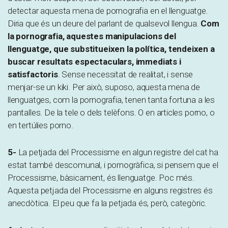
detectar aquesta mena de pornografia en el llenguatge.
Diria que és un deure del parlant de qualsevol llengua.
Com
la pornografia, aquestes manipulacions del
llenguatge, que substitueixen la política, tendeixen a
buscar resultats espectaculars, immediats i
satisfactoris
. Sense necessitat de realitat, i sense
menjar-se un kiki. Per això, suposo, aquesta mena de
llenguatges, com la pornografia, tenen tanta fortuna a les
pantalles. De la tele o dels telèfons. O en articles porno, o
en tertúlies porno.
5-
La petjada del Processisme en algun registre del cat ha
estat també descomunal, i pornogràfica, si pensem que el
Processisme, bàsicament, és llenguatge. Poc més.
Aquesta petjada del Processisme en alguns registres és
anecdòtica. El peu que fa la petjada és, però, categòric.