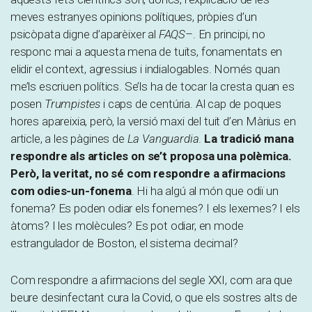
meves estranyes opinions polítiques, pròpies d’un
psicòpata digne d’aparèixer al
FAQS
–. En principi, no
responc mai a aquesta mena de tuits, fonamentats en
elidir el context, agressius i indialogables. Només quan
me’ls escriuen polítics. Se’ls ha de tocar la cresta quan es
posen
Trumpistes
i caps de centúria. Al cap de poques
hores apareixia, però, la versió maxi del tuit d’en Màrius en
article, a les pàgines de
La Vanguardia
.
La tradició mana
respondre als articles on se’t proposa una polèmica.
Però, la veritat, no sé com respondre a afirmacions
com odies-un-fonema
. Hi ha algú al món que odiï un
fonema? Es poden odiar els fonemes? I els lexemes? I els
àtoms? I les molècules? Es pot odiar, en mode
estrangulador de Boston, el sistema decimal?
Com respondre a afirmacions del segle XXI, com ara que
beure desinfectant cura la Covid, o que els sostres alts de