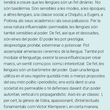
tendirà a creure que les llengües són un fet dinàmic. No
són taxidèrmia. Són sensibles a les modes, a les èpoques,
a altres llengües, a la classe social, a Chiquito, a Eugeni, a
Polònia, als seus acadèmics i als seus pallussos. Per la
seva natura influenciable i permeable, les llengües són
també sensibles al poder. De fet, així que et descuides,
són eines del poder. El poder les pot prestigiar,
desprestigiar, prohibir, exterminar o potenciar. Pot
assenyalar amenaces i enemics de la llengua. També pot
modular el llenguatge, exercir la seva influència per crear
marcs, un sentit comú poc comú i interioritzat. De fet, les
llengües són un baròmetre del poder. Quan una llengua
utilitza en el seu registre quotidià més o menys propostes
del seu món polític i periodístic, ens està dient si una
societat és permeable o té defenses davant d’un poder
autoritari, vertical i/o propagandístic. Això és un clàssic. I,
per cert, la gènesi de l’obra, apassionant, d’intel·lectuals
fonamentals com Victor Klemperer i, en certa manera,