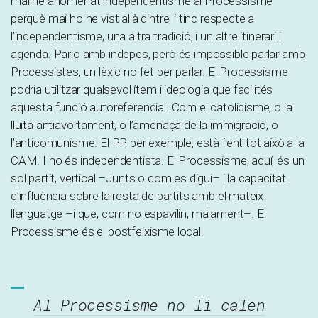
mai he anomenat independentisme al Processisme
perquè mai ho he vist allà dintre, i tinc respecte a
l’independentisme, una altra tradició, i un altre itinerari i
agenda. Parlo amb indepes, però és impossible parlar amb
Processistes, un lèxic no fet per parlar. El Processisme
podria utilitzar qualsevol ítem i ideologia que facilités
aquesta funció autoreferencial. Com el catolicisme, o la
lluita antiavortament, o l’amenaça de la immigració, o
l’anticomunisme. El PP, per exemple, està fent tot això a la
CAM. I no és independentista. El Processisme, aquí, és un
sol partit, vertical –Junts o com es digui– i la capacitat
d’influència sobre la resta de partits amb el mateix
llenguatge –i que, com no espavilin, malament–. El
Processisme és el postfeixisme local.
Al Processisme no li calen