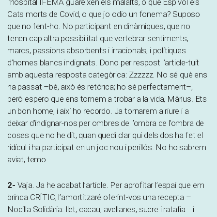
l’hospital IFEMA guareixen els malalts, o que Esp vol els
Cats morts de Covid, o que jo odio un fonema? Suposo
que no fent-ho. No participant en dinàmiques, que no
tenen cap altra possibilitat que vertebrar sentiments,
marcs, passions absorbents i irracionals, i polítiques
d’homes blancs indignats. Dono per respost l’article-tuit
amb aquesta resposta categòrica: Zzzzzz. No sé què ens
ha passat –bé, això és retòrica; ho sé perfectament–,
però espero que ens tornem a trobar a la vida, Màrius. Ets
un bon home, i així ho recordo. Ja tornarem a riure i a
deixar d’indignar-nos per ombres de l’ombra de l’ombra de
coses que no he dit, quan quedi clar qui dels dos ha fet el
ridícul i ha participat en un joc nou i perillós. No ho sabrem
aviat, temo.
2-
Vaja. Ja he acabat l’article. Per aprofitar l’espai que em
brinda CRÍTIC, l’amortitzaré oferint-vos una recepta –
Nocilla Solidària: llet, cacau, avellanes, sucre i ratafia– i