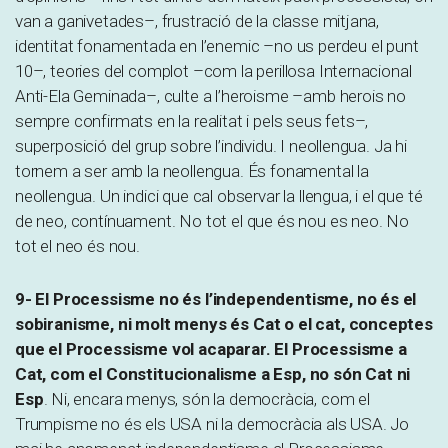
van a ganivetades–, frustració de la classe mitjana,
identitat fonamentada en l’enemic –no us perdeu el punt
10–, teories del complot –com la perillosa Internacional
Anti-Ela Geminada–, culte a l’heroisme –amb herois no
sempre confirmats en la realitat i pels seus fets–,
superposició del grup sobre l’individu. I neollengua. Ja hi
tornem a ser amb la neollengua. És fonamental la
neollengua. Un indici que cal observar la llengua, i el que té
de neo, contínuament. No tot el que és nou es neo. No
tot el neo és nou.
9- El Processisme no és l’independentisme, no és el
sobiranisme, ni molt menys és Cat o el cat, conceptes
que el Processisme vol acaparar. El Processisme a
Cat, com el Constitucionalisme a Esp, no són Cat ni
Esp
. Ni, encara menys, són la democràcia, com el
Trumpisme no és els USA ni la democràcia als USA. Jo