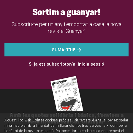
Sortim a guanyar!
Subscriu-te per un any i emporta't a casa la nova
revista 'Guanyar'
SUMA-T'HI!
Si ja ets subscriptor/a,
inicia sessió
Amb les quotes solidària i bàsica, t'enviem a
casa la nova revista 'Guanyar'
Aquest lloc web utilitza cookies pròpies i de tercers d'anàlisi per recopilar
informació amb la finalitat de millorar els nostres serveis, així com per a
l'anàlisi de la seva navegació. Pot acceptar totes les cookies prement el