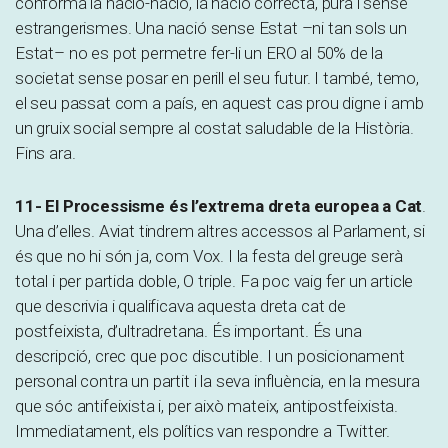
conforma la nació-nació, la nació correcta, pura i sense
estrangerismes. Una nació sense Estat –ni tan sols un
Estat– no es pot permetre fer-li un ERO al 50% de la
societat sense posar en perill el seu futur. I també, temo,
el seu passat com a país, en aquest cas prou digne i amb
un gruix social sempre al costat saludable de la Història.
Fins ara.
11- El Processisme és l’extrema dreta europea a Cat
.
Una d’elles. Aviat tindrem altres accessos al Parlament, si
és que no hi són ja, com Vox. I la festa del greuge serà
total i per partida doble, O triple. Fa poc vaig fer un article
que descrivia i qualificava aquesta dreta cat de
postfeixista, d’ultradretana. És important. És una
descripció, crec que poc discutible. I un posicionament
personal contra un partit i la seva influència, en la mesura
que sóc antifeixista i, per això mateix, antipostfeixista.
Immediatament, els polítics van respondre a Twitter.