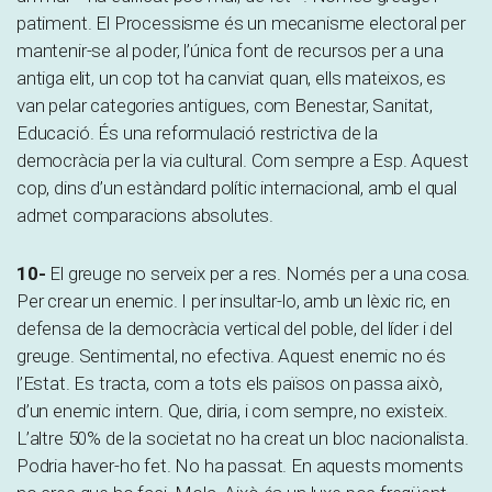
patiment. El Processisme és un mecanisme electoral per
mantenir-se al poder, l’única font de recursos per a una
antiga elit, un cop tot ha canviat quan, ells mateixos, es
van pelar categories antigues, com Benestar, Sanitat,
Educació. És una reformulació restrictiva de la
democràcia per la via cultural. Com sempre a Esp. Aquest
cop, dins d’un estàndard polític internacional, amb el qual
admet comparacions absolutes.
10-
El greuge no serveix per a res. Només per a una cosa.
Per crear un enemic. I per insultar-lo, amb un lèxic ric, en
defensa de la democràcia vertical del poble, del líder i del
greuge. Sentimental, no efectiva. Aquest enemic no és
l’Estat. Es tracta, com a tots els països on passa això,
d’un enemic intern. Que, diria, i com sempre, no existeix.
L’altre 50% de la societat no ha creat un bloc nacionalista.
Podria haver-ho fet. No ha passat. En aquests moments