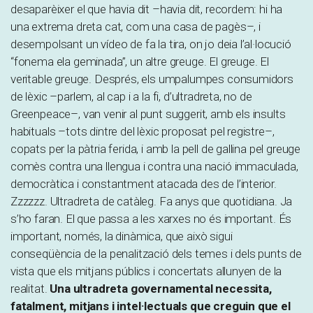
desaparèixer el que havia dit –havia dit, recordem: hi ha
una extrema dreta cat, com una casa de pagès–, i
desempolsant un vídeo de fa la tira, on jo deia l’al·locució
“fonema ela geminada”, un altre greuge. El greuge. El
veritable greuge. Després, els umpalumpes consumidors
de lèxic –parlem, al cap i a la fi, d’ultradreta, no de
Greenpeace–, van venir al punt suggerit, amb els insults
habituals –tots dintre del lèxic proposat pel registre–,
copats per la pàtria ferida, i amb la pell de gallina pel greuge
comès contra una llengua i contra una nació immaculada,
democràtica i constantment atacada des de l’interior.
Zzzzzz. Ultradreta de catàleg. Fa anys que quotidiana. Ja
s’ho faran. El que passa a les xarxes no és important. És
important, només, la dinàmica, que això sigui
conseqüència de la penalització dels temes i dels punts de
vista que els mitjans públics i concertats allunyen de la
realitat.
Una ultradreta governamental necessita,
fatalment, mitjans i intel·lectuals que creguin que el