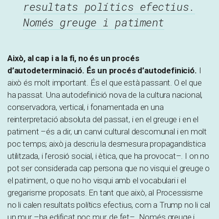
resultats polítics efectius.
Només greuge i patiment
Això, al cap i a la fi, no és un procés
d’autodeterminació. És un procés d’autodefinició.
I
això és molt important. És el que està passant. O el que
ha passat. Una autodefinició nova de la cultura nacional,
conservadora, vertical, i fonamentada en una
reinterpretació absoluta del passat, i en el greuge i en el
patiment –és a dir, un canvi cultural descomunal i en molt
poc temps; això ja descriu la desmesura propagandística
utilitzada, i l’erosió social, i ètica, que ha provocat–. I on no
pot ser considerada cap persona que no visqui el greuge o
el patiment, o que no ho visqui amb el vocabulari i el
gregarisme proposats. En tant que això, al Processisme
no li calen resultats polítics efectius, com a Trump no li cal
un mur –ha edificat poc mur, de fet–. Només greuge i