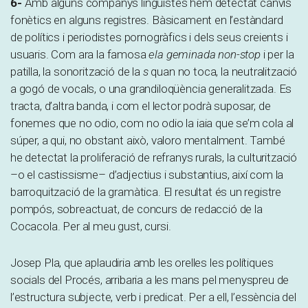
6-
Amb alguns companys lingüistes hem detectat canvis
fonètics en alguns registres. Bàsicament en l’estàndard
de polítics i periodistes pornogràfics i dels seus creients i
usuaris. Com ara la famosa
ela geminada
non-stop
i per la
patilla, la sonorització de la
s
quan no toca, la neutralització
a gogó de vocals, o una grandiloqüència generalitzada. Es
tracta, d’altra banda, i com el lector podrà suposar, de
fonemes que no odio, com no odio la iaia que se’m cola al
súper, a qui, no obstant això, valoro mentalment. També
he detectat la proliferació de refranys rurals, la culturització
–o el castissisme– d’adjectius i substantius, així com la
barroquització de la gramàtica. El resultat és un registre
pompós, sobreactuat, de concurs de redacció de la
Cocacola. Per al meu gust, cursi.
Josep Pla, que aplaudiria amb les orelles les polítiques
socials del Procés, arribaria a les mans pel menyspreu de
l’estructura subjecte, verb i predicat. Per a ell, l’essència del