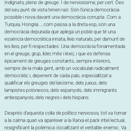
Indignats, plens de greuge. I de nerviosisme, per cert. Des
del seu punt de vista tenen raó. Són l’única democràcia
possible i nova davant una democràcia corrupta. Com a
Turquia, Hongria…, com passa a la dreta esp, són una
democràcia depurada que aplega un poble que té una
essència democràtica innata, lleis naturals, per damunt de
les lleis, per fi respectades. Una democràcia fonamentada
en el greuge, grup, líder, mite i lèxic, i que es defensa
èpicament de greuges constants, sempre interiors,
sempre de la mala gent, amb un vocabulari radicalment
democràtic i, depenent de cada país, especialitzat a
qualificar els greuges del laïcisme, dels jueus, dels
lampistes polonesos, dels espanyols, dels immigrants
antiespanyols, dels negres i dels hispans.
Després d’aquesta colla de polítics nerviosos, tot va tornar
a la calma quan va aparèixer a la Xarxa el pack intel·lectual,
resignificant la polèmica i localitzant el veritable enemic. Va