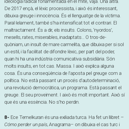
ideologia radical fonamentada en el mite, vaja. Una altra.
De 2017 ençà, el lèxic processista, i això és interessant,
dibuixa greuge i innocència. És el llenguatge de la víctima.
Paral·lelament, també s’ha intensificat tot el contrari. El
maltractament. És a dir, els insults. Colons, ‘nyordos’,
mesells, rates, miserables, inadaptats… O tros-de-
quòniam, un insult de mare carmelita, que dibuixa per si sol
un estil, i la facilitat de difondre lèxic, per part del poder,
quan hi ha una indústria comunicativa subsidiària. Són
molts insults, en tot cas. Massa. I això explica alguna
cosa. És una conseqüència de l’aposta pel greuge com a
política. No està passant un procés d’autodeterminació,
una revolució democràtica, un programa. Està passant el
greuge. El seu proveïment. I això és molt important. Això sí
que és una essència. No s’ho perdin.
8-
Ece Temelkuran és una exiliada turca. Ha fet un llibret –
Cómo perder un país
, Anagrama– on dibuixa el cas turc i