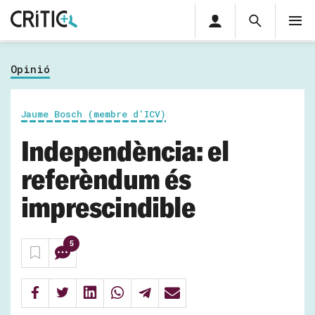
Àrea
Cerca
M
privada
Cerca
Subscriu-t'hi
Cerc
per...
Opinió
Inicia sessió
Jaume Bosch (membre d'ICV)
Independència: el
referèndum és
imprescindible
5