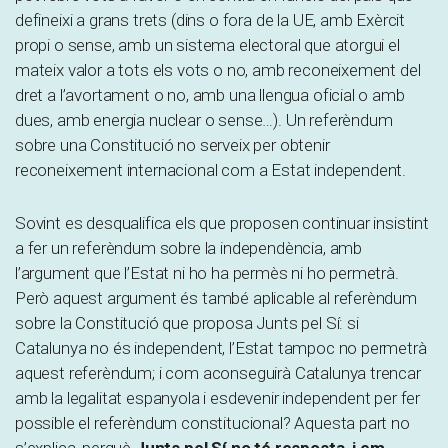
defineixi a grans trets (dins o fora de la UE, amb Exèrcit
propi o sense, amb un sistema electoral que atorgui el
mateix valor a tots els vots o no, amb reconeixement del
dret a l’avortament o no, amb una llengua oficial o amb
dues, amb energia nuclear o sense…). Un referèndum
sobre una Constitució no serveix per obtenir
reconeixement internacional com a Estat independent.
Sovint es desqualifica els que proposen continuar insistint
a fer un referèndum sobre la independència, amb
l’argument que l’Estat ni ho ha permès ni ho permetrà.
Però aquest argument és també aplicable al referèndum
sobre la Constitució que proposa Junts pel Sí: si
Catalunya no és independent, l’Estat tampoc no permetrà
aquest referèndum; i com aconseguirà Catalunya trencar
amb la legalitat espanyola i esdevenir independent per fer
possible el referèndum constitucional? Aquesta part no
s’explica, perquè
Junts pel Sí no té resposta, i em