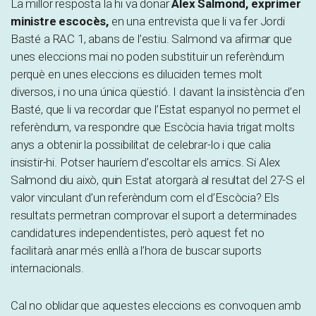
La millor resposta la hi va donar
Alex Salmond, exprimer
ministre escocès,
en una entrevista que li va fer Jordi
Basté a RAC 1, abans de l’estiu. Salmond va afirmar que
unes eleccions mai no poden substituir un referèndum
perquè en unes eleccions es diluciden temes molt
diversos, i no una única qüestió. I davant la insistència d’en
Basté, que li va recordar que l’Estat espanyol no permet el
referèndum, va respondre que Escòcia havia trigat molts
anys a obtenir la possibilitat de celebrar-lo i que calia
insistir-hi. Potser hauríem d’escoltar els amics. Si Alex
Salmond diu això, quin Estat atorgarà al resultat del 27-S el
valor vinculant d’un referèndum com el d’Escòcia? Els
resultats permetran comprovar el suport a determinades
candidatures independentistes, però aquest fet no
facilitarà anar més enllà a l’hora de buscar suports
internacionals.
Cal no oblidar que aquestes eleccions es convoquen amb