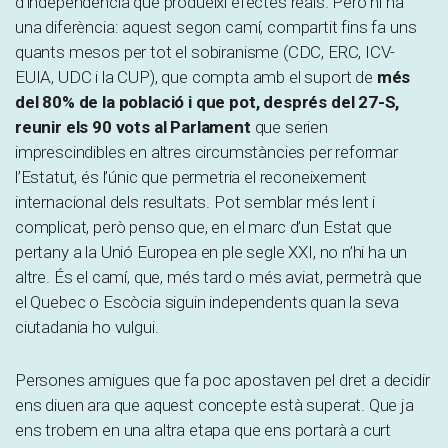
d’independència que produeixi efectes reals. Però hi ha
una diferència: aquest segon camí, compartit fins fa uns
quants mesos per tot el sobiranisme (CDC, ERC, ICV-
EUIA, UDC i la CUP), que compta amb el suport de
més
del 80% de la població i que pot, després del 27-S,
reunir els 90 vots al Parlament
que serien
imprescindibles en altres circumstàncies per reformar
l’Estatut, és l’únic que permetria el reconeixement
internacional dels resultats. Pot semblar més lent i
complicat, però penso que, en el marc d’un Estat que
pertany a la Unió Europea en ple segle XXI, no n’hi ha un
altre. És el camí, que, més tard o més aviat, permetrà que
el Quebec o Escòcia siguin independents quan la seva
ciutadania ho vulgui.
Persones amigues que fa poc apostaven pel dret a decidir
ens diuen ara que aquest concepte està superat. Que ja
ens trobem en una altra etapa que ens portarà a curt