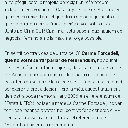
hi ha afegit; però la majoria per exigir un referèndum
inclouria inequívocament Catalunya Sí que es Pot, que és
qui més ho reivindica, fet que deixa sense arguments els
que propugnen com a única opció de vot sobiranista
Junts pel Sí i la CUP. Si, al final, tots sabem que haurem de
negociar, fem-ho amb la màxima força possible.
En sentit contrari, des de Junts pel Sí,
Carme Forcadell,
que no vol ni sentir parlar de referèndum,
ha acusat
CSQEP, de forma infantil i injusta, de votar el mateix que el
PP. Acusació absurda quan el destinatari no accepta el
caràcter plebiscitari de les eleccions i ofereix un altre camí
per exercir el dret a decidir. Però, a més, aquest argument
demostra poca memòria: l’any 2006, en el referèndum de
l’Estatut, ERC (i potser la mateixa Carme Forcadell) no van
tenir cap recança a votar “no”, com va fer aleshores el PP.
I, encara que soni a redundància, el referèndum de
l’Estatut sí que era un referèndum.