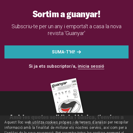
Sortim a guanyar!
Subscriu-te per un any i emporta't a casa la nova
revista 'Guanyar'
SUMA-T'HI!
Si ja ets subscriptor/a,
inicia sessió
Amb les quotes solidària i bàsica, t'enviem a
casa la nova revista 'Guanyar'
Aquest lloc web utilitza cookies pròpies i de tercers d'anàlisi per recopilar
informació amb la finalitat de millorar els nostres serveis, així com per a