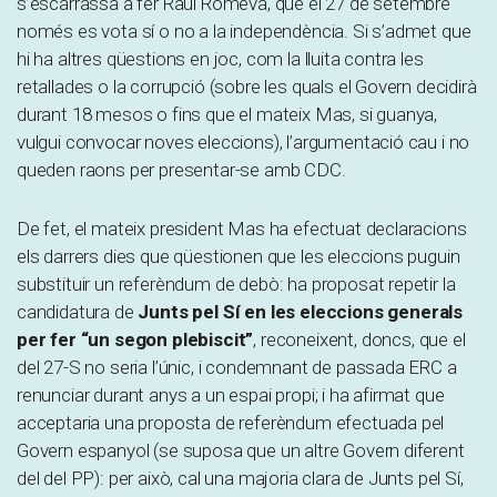
s’escarrassa a fer Raül Romeva, que el 27 de setembre
només es vota sí o no a la independència. Si s’admet que
hi ha altres qüestions en joc, com la lluita contra les
retallades o la corrupció (sobre les quals el Govern decidirà
durant 18 mesos o fins que el mateix Mas, si guanya,
vulgui convocar noves eleccions), l’argumentació cau i no
queden raons per presentar-se amb CDC.
De fet, el mateix president Mas ha efectuat declaracions
els darrers dies que qüestionen que les eleccions puguin
substituir un referèndum de debò: ha proposat repetir la
candidatura de
Junts pel Sí en les eleccions generals
per fer “un segon plebiscit”
, reconeixent, doncs, que el
del 27-S no seria l’únic, i condemnant de passada ERC a
renunciar durant anys a un espai propi; i ha afirmat que
acceptaria una proposta de referèndum efectuada pel
Govern espanyol (se suposa que un altre Govern diferent
del del PP): per això, cal una majoria clara de Junts pel Sí,