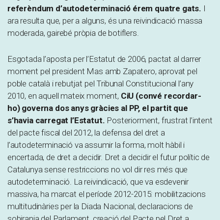
referèndum d’autodeterminació érem quatre gats.
I
ara resulta que, per a alguns, és una reivindicació massa
moderada, gairebé pròpia de botiflers.
Esgotada l’aposta per l’Estatut de 2006, pactat al darrer
moment pel president Mas amb Zapatero, aprovat pel
poble català i rebutjat pel Tribunal Constitucional l’any
2010, en aquell mateix moment,
CiU (convé recordar-
ho) governa dos anys gràcies al PP, el partit que
s’havia carregat l’Estatut.
Posteriorment, frustrat l’intent
del pacte fiscal del 2012, la defensa del dret a
l’autodeterminació va assumir la forma, molt hàbil i
encertada, de dret a decidir. Dret a decidir el futur polític de
Catalunya sense restriccions no vol dir res més que
autodeterminació. La reivindicació, que va esdevenir
massiva, ha marcat el període 2012-2015: mobilitzacions
multitudinàries per la Diada Nacional, declaracions de
sobirania del Parlament, creació del Pacte pel Dret a