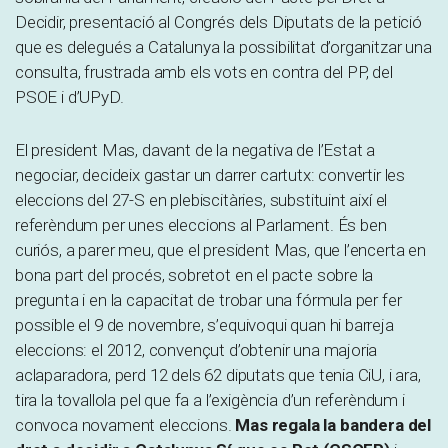
Decidir, presentació al Congrés dels Diputats de la petició
que es delegués a Catalunya la possibilitat d’organitzar una
consulta, frustrada amb els vots en contra del PP, del
PSOE i d’UPyD.
El president Mas, davant de la negativa de l’Estat a
negociar, decideix gastar un darrer cartutx: convertir les
eleccions del 27-S en plebiscitàries, substituint així el
referèndum per unes eleccions al Parlament. És ben
curiós, a parer meu, que el president Mas, que l’encerta en
bona part del procés, sobretot en el pacte sobre la
pregunta i en la capacitat de trobar una fórmula per fer
possible el 9 de novembre, s’equivoqui quan hi barreja
eleccions: el 2012, convençut d’obtenir una majoria
aclaparadora, perd 12 dels 62 diputats que tenia CiU, i ara,
tira la tovallola pel que fa a l’exigència d’un referèndum i
convoca novament eleccions.
Mas regala la bandera del