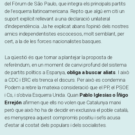
del Fòrum de São Paulo, que integra els principals partits
de l’esquerra llatinoamericana. Repto que algú em citi un
suport explícit rellevant a una declaració unilateral
d’independència. Ja he explicat abans l’opinió dels nostres
amics independentistes escocesos, molt semblant, per
cert, a la de les forces nacionalistes basques.
La qüestió és que tornar a plantejar la proposta de
referèndum, en un moment de canvi profund del sistema
de partits polítics a Espanya,
obliga a buscar aliats
. I això
a CDC i ERC els trenca el discurs. Per això es condemna
Podem a rebre la mateixa consideració que el PP, el PSOE
i Cs, i s’obvia Esquerra Unida. Quan
Pablo Iglesias o Íñigo
Errejón
afirmen que ells no volen que Catalunya marxi
però que això ho ha de decidir en exclusiva el poble català,
es menysprea aquest compromís positiu i se’ls acusa
d’estar al costat dels populars i dels socialistes.