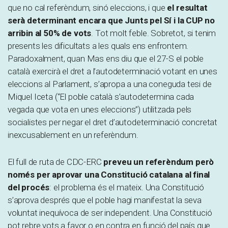
que no cal referèndum, sinó eleccions, i que
el resultat
serà determinant encara que Junts pel Sí i la CUP no
arribin al 50% de vots
. Tot molt feble. Sobretot, si tenim
presents les dificultats a les quals ens enfrontem.
Paradoxalment, quan Mas ens diu que el 27-S el poble
català exercirà el dret a l’autodeterminació votant en unes
eleccions al Parlament, s’apropa a una coneguda tesi de
Miquel Iceta (“El poble català s’autodetermina cada
vegada que vota en unes eleccions”) utilitzada pels
socialistes per negar el dret d’autodeterminació concretat
inexcusablement en un referèndum.
El full de ruta de CDC-ERC
preveu un referèndum però
només per aprovar una Constitució catalana al final
del procés
: el problema és el mateix. Una Constitució
s’aprova després que el poble hagi manifestat la seva
voluntat inequívoca de ser independent. Una Constitució
pot rebre vots a favor o en contra en funció del país que