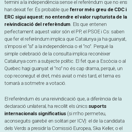
termini a la independència sense el referèndum que no ens
han deixat fer. És probable que
l’error més greu de CDC i
ERC sigui aquest: no entendre el valor rupturista de la
reivindicació del referèndum
. Els que entenen
perfectament aquest valor són el PP, el PSOE i Cs: saben
que fer el referèndum implica que Catalunya ja ha guanyat,
s’imposi el “sí” a la independència o el “no”. Perquè la
simple celebració de la consulta implica reconèixer
Catalunya com a subjecte polític. El fet que a Escòcia o al
Quebec hagi guanyat el “no” no és cap drama, perquè, un
cop reconegut el dret, més aviat o més tard, el tema es
tornarà a sotmetre a votació.
El referèndum és una reivindicació que, a diferència de la
declaració unilateral, ha recollit els únics
suports
internacionals significatius
(si m’ho permeteu,
aconseguits gairebé en solitari per ICV): el de la candidata
dels Verds a presidir la Comissió Europea, Ska Keller, o el