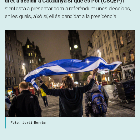
dret a decidir a Catalunya Sí que es Pot
(CSQEP)
i
s’entesta a presentar com a referèndum unes eleccions,
en les quals, això sí, ell és candidat a la presidència.
Foto: Jordi Borràs