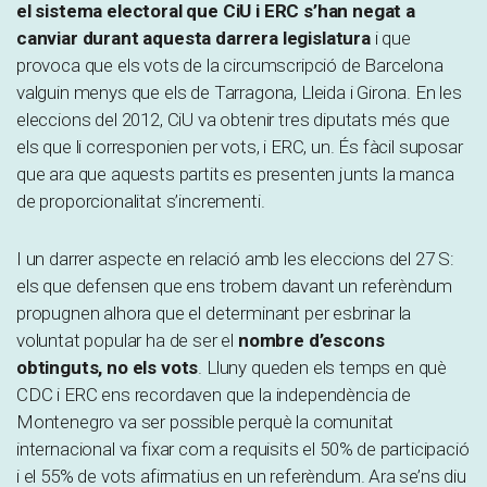
el sistema electoral que CiU i ERC s’han negat a
canviar durant aquesta darrera legislatura
i que
provoca que els vots de la circumscripció de Barcelona
valguin menys que els de Tarragona, Lleida i Girona. En les
eleccions del 2012, CiU va obtenir tres diputats més que
els que li corresponien per vots, i ERC, un. És fàcil suposar
que ara que aquests partits es presenten junts la manca
de proporcionalitat s’incrementi.
I un darrer aspecte en relació amb les eleccions del 27 S:
els que defensen que ens trobem davant un referèndum
propugnen alhora que el determinant per esbrinar la
voluntat popular ha de ser el
nombre d’escons
obtinguts, no els vots
. Lluny queden els temps en què
CDC i ERC ens recordaven que la independència de
Montenegro va ser possible perquè la comunitat
internacional va fixar com a requisits el 50% de participació
i el 55% de vots afirmatius en un referèndum. Ara se’ns diu