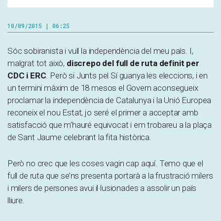
10/09/2015 | 06:25
Sóc sobiranista i vull la independència del meu país. I,
malgrat tot això,
discrepo del full de ruta definit per
CDC i ERC
. Però si Junts pel Sí guanya les eleccions, i en
un termini màxim de 18 mesos el Govern aconsegueix
proclamar la independència de Catalunya i la Unió Europea
reconeix el nou Estat, jo seré el primer a acceptar amb
satisfacció que m’hauré equivocat i em trobareu a la plaça
de Sant Jaume celebrant la fita històrica.
Però no crec que les coses vagin cap aquí. Temo que el
full de ruta que se’ns presenta portarà a la frustració milers
i milers de persones avui il·lusionades a assolir un país
lliure.