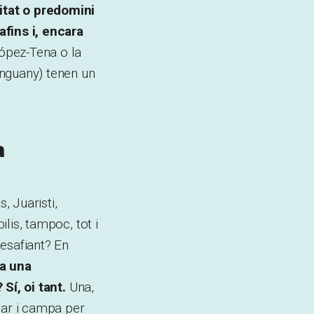
itat o predomini
afins i, encara
López-Tena o la
enguany) tenen un
a
, Juaristi,
ilis, tampoc, tot i
desafiant? En
ha una
 Sí, oi tant.
Una,
car i campa per