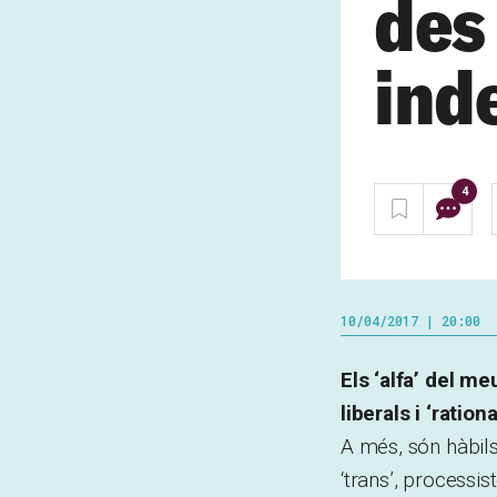
des
ind
4
10/04/2017 | 20:00
Els ‘alfa’ del me
liberals i ‘ratio
A més, són hàbils e
‘trans’, processi