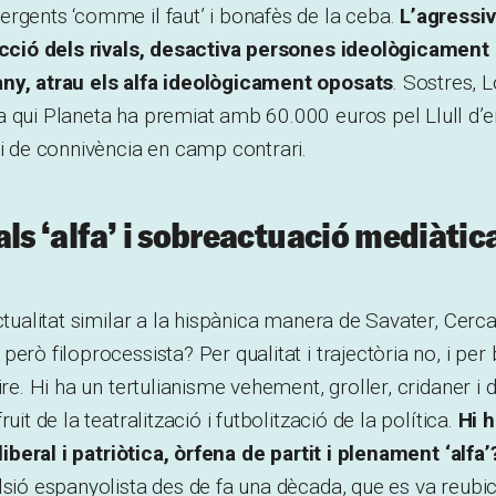
rgents ‘comme il faut’ i bonafès de la ceba.
L’agressiv
eacció dels rivals, desactiva persones ideològicament 
ny, atrau els alfa ideològicament oposats
. Sostres, 
a qui Planeta ha premiat amb 60.000 euros pel Llull d’
 i de connivència en camp contrari.
als ‘alfa’ i sobreactuació mediàtic
ctualitat similar a la hispànica manera de Savater, Cercas
erò filoprocessista? Per qualitat i trajectòria no, i per b
ire. Hi ha un tertulianisme vehement, groller, cridaner i 
uit de la teatralització i futbolització de la política.
Hi 
 liberal i patriòtica, òrfena de partit i plenament ‘alfa’?
lsió espanyolista des de fa una dècada, que es va reubi