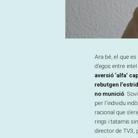
Ara bé, el que es 
d’egos entre intel
aversió ‘alfa’ ca
rebutgen l’estri
no munició
. Sov
per l’individu in
racional que s’eri
rings i tatamis 
director de TV3, p