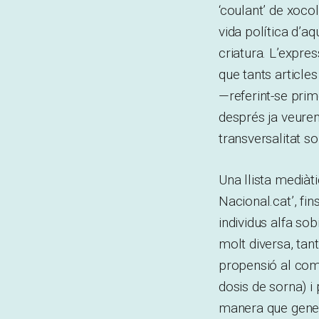
‘coulant’ de xoco
vida política d’aq
criatura. L’expres
que tants article
—
referint-se pri
després ja veurem
transversalitat so
Una llista mediàt
Nacional.cat’, f
individus alfa sob
molt diversa, tan
propensió al com
dosis de sorna) i 
manera que gener