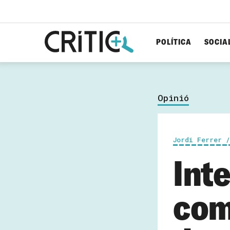
POLÍTICA
SOCIA
Cerca
per...
Opinió
Jordi Ferrer 
Inte
com