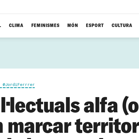
L
CLIMA
FEMINISMES
MÓN
ESPORT
CULTURA
/ @JordiFerrrer
l·lectuals alfa (o
 marcar territor