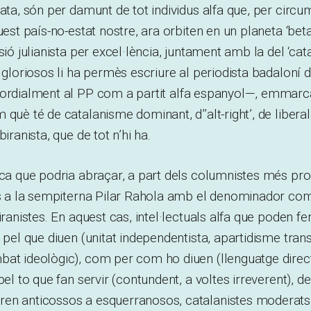
lata, són per damunt de tot individus alfa que, per circu
uest país-no-estat nostre, ara orbiten en un planeta ‘beta’
sió julianista per excel·lència, juntament amb la del ‘cat
s gloriosos li ha permès escriure al periodista badaloní 
mordialment al PP com a partit alfa espanyol
—
, emmarca
 què té de catalanisme dominant, d’’alt-right’, de libera
biranista, que de tot n’hi ha.
ica que podria abraçar, a part dels columnistes més prolí
ins a la sempiterna Pilar Rahola amb el denominador co
iranistes. En aquest cas, intel·lectuals alfa que poden fe
t pel que diuen (unitat independentista, apartidisme trans
bat ideològic), com per com ho diuen (llenguatge direc
pel to que fan servir (contundent, a voltes irreverent), d
en anticossos a esquerranosos, catalanistes moderats,