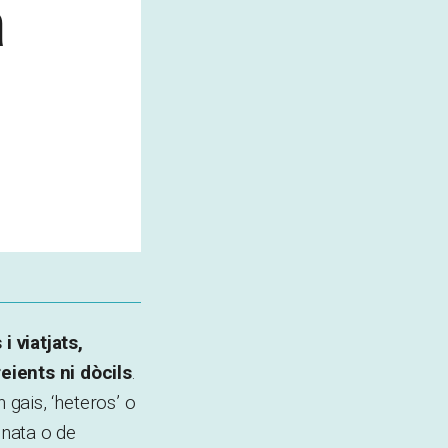
a
i viatjats,
reients ni dòcils
.
n gais, ‘heteros’ o
 nata o de