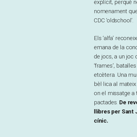
explícit, perquè 
nomenament que f
CDC ‘oldschool’.
Els ‘alfa’ reconeix
emana de la conce
de jocs, a un joc
‘frames’, batalles
etcètera. Una mu
bèl·lica al matei
on el missatge a 
pactades.
De revo
llibres per Sant
cínic.