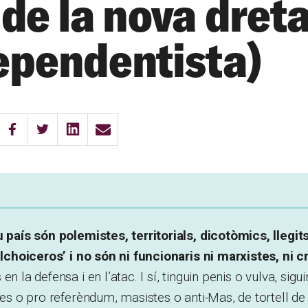
 de la nova dret
ependentista)
u país són polemistes, territorials, dicotòmics, llegits 
nalchoiceros’ i no són ni funcionaris ni marxistes, ni c
n la defensa i en l’atac. I sí, tinguin penis o vulva, sigui
stes o pro referèndum, masistes o anti-Mas, de tortell de