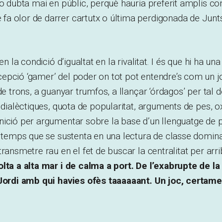
no dubta mai en públic, perquè hauria preferit amplis c
a olor de darrer cartutx o última perdigonada de Junts
en la condició d’igualtat en la rivalitat. I és que hi ha una
pció ‘gamer’ del poder on tot pot entendre’s com un jo
 de trons, a guanyar trumfos, a llançar ‘órdagos’ per tal 
 dialèctiques, quota de popularitat, arguments de pes, ox
nició per argumentar sobre la base d’un llenguatge de 
x temps que se sustenta en una lectura de classe dominan
transmetre rau en el fet de buscar la centralitat per arr
lta a alta mar i de calma a port. De l’exabrupte de la 
 Jordi amb qui havies ofès taaaaaant. Un joc, certame