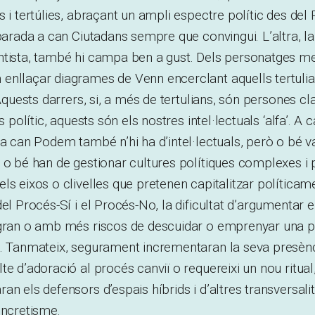
 i tertúlies, abraçant un ampli espectre polític des del 
 parada a can Ciutadans sempre que convingui. L’altra, l
ntista, també hi campa ben a gust. Dels personatges m
nllaçar diagrames de Venn encerclant aquells tertulians
 Aquests darrers, si, a més de tertulians, són persones cl
rs polític, aquests són els nostres intel·lectuals ‘alfa’. 
 a can Podem també n’hi ha d’intel·lectuals, però o bé
 o bé han de gestionar cultures polítiques complexes i
ls eixos o clivelles que pretenen capitalitzar políticamen
el Procés-Sí i el Procés-No, la dificultat d’argumentar e
 gran o amb més riscos de descuidar o emprenyar una pa
a. Tanmateix, segurament incrementaran la seva presèn
te d’adoració al procés canviï o requereixi un nou ritual
an els defensors d’espais híbrids i d’altres transversal
incretisme.