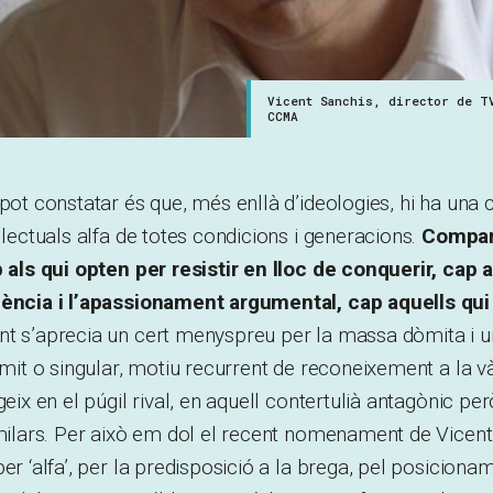
Vicent Sanchis, director de T
CCMA
pot constatar és que, més enllà d’ideologies, hi ha una c
·lectuals alfa de totes condicions i generacions.
Compar
p als qui opten per resistir en lloc de conquerir, cap 
dència i l’apassionament argumental, cap aquells qui v
int s’aprecia un cert menyspreu per la massa dòmita i
dòmit o singular, motiu recurrent de reconeixement a la và
geix en el púgil rival, en aquell contertulià antagònic pe
similars. Per això em dol el recent nomenament de Vice
er ‘alfa’, per la predisposició a la brega, pel posicionam