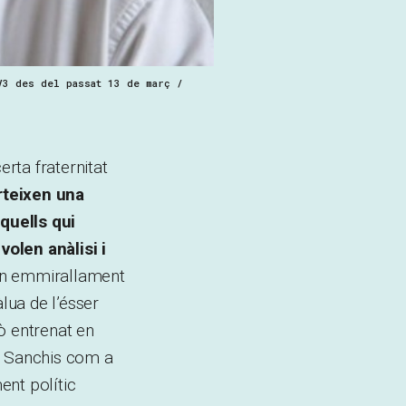
V3 des del passat 13 de març /
erta fraternitat
teixen una
aquells qui
olen anàlisi i
 un emmirallament
lua de l’ésser
rò entrenat en
nt Sanchis com a
ent polític