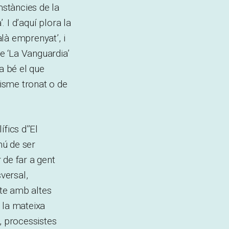
mstàncies de la
. I d’aquí plora la
alà emprenyat’, i
de ‘La Vanguardia’
 bé el que
lisme tronat o de
fics d’’El
mú de ser
r de far a gent
versal,
te amb altes
e la mateixa
 processistes