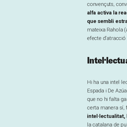
convençuts, conve
alfa activa la r
que sembli estra
mateixa Rahola (
efecte d’atracció
Intel·lectu
Hi ha una intel·le
Espada i De Azúa p
que no hi falta ga
certa manera sí, fr
intel·lectualitat,
la catalana de pu