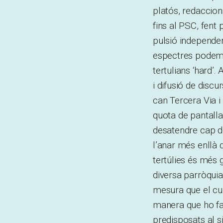
platós, redaccions
fins al PSC, fent
pulsió independe
espectres podem e
tertulians ‘hard’.
i difusió de discu
can Tercera Via i
quota de pantalla
desatendre cap de
l’anar més enllà d
tertúlies és més
diversa parròqui
mesura que el cul
manera que ho far
predisposats al s