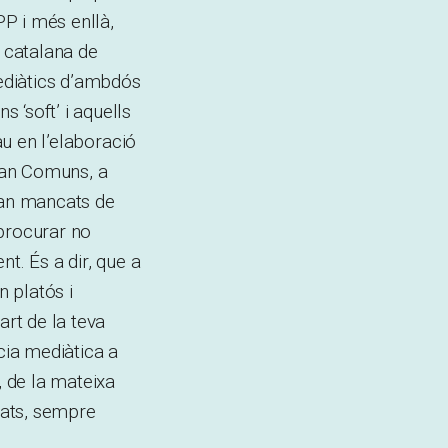
PP i més enllà,
a catalana de
ediàtics d’ambdós
 ‘soft’ i aquells
au en l’elaboració
A can Comuns, a
 van mancats de
 procurar no
t. És a dir, que a
n platós i
rt de la teva
cia mediàtica a
, de la mateixa
itats, sempre