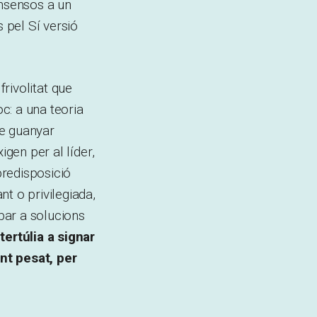
onsensos a un
 pel Sí versió
 frivolitat que
c: a una teoria
de guanyar
igen per al líder,
predisposició
t o privilegiada,
ibar a solucions
tertúlia a signar
nt pesat, per