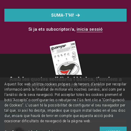
SUMA-T'HI!
Si ja ets subscriptor/a,
inicia sessió
Amb les quotes solidària i bàsica, t'enviem a
casa la nova revista 'Guanyar'
Aquest lloc web utilitza cookies pròpies i de tercers d'anàlisi per recopilar
informació amb la finalitat de millorar els nostres serveis, així com per a
l'anàlisi de la seva navegació. Pot acceptar totes les cookies prement el
botó “Accepto” o configurar-les o rebutjar-ne l'ús fent clic a “Configuració
de Cookies”. L'usuari té la possibilitat de configurar el seu navegador per
tal que, si així ho desitja, impedexi que siguin instal·lades en el seu disc
Opinió
dur, encara que haurà de tenir en compte que aquesta acció podrà
ocasionar dificultats de navegació de la pàgina web.