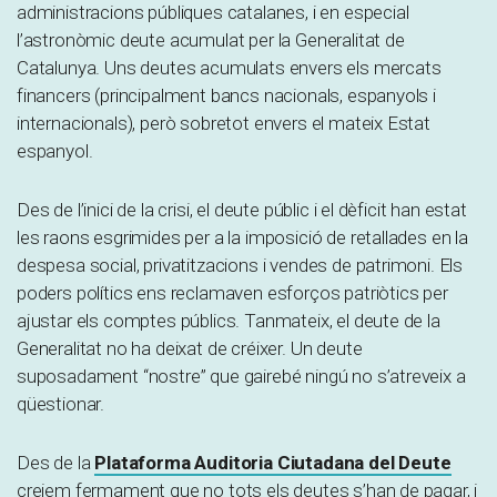
administracions públiques catalanes, i en especial
l’astronòmic deute acumulat per la Generalitat de
Catalunya. Uns deutes acumulats envers els mercats
financers (principalment bancs nacionals, espanyols i
internacionals), però sobretot envers el mateix Estat
espanyol.
Des de l’inici de la crisi, el deute públic i el dèficit han estat
les raons esgrimides per a la imposició de retallades en la
despesa social, privatitzacions i vendes de patrimoni. Els
poders polítics ens reclamaven esforços patriòtics per
ajustar els comptes públics. Tanmateix, el deute de la
Generalitat no ha deixat de créixer. Un deute
suposadament “nostre” que gairebé ningú no s’atreveix a
qüestionar.
Des de la
Plataforma Auditoria Ciutadana del Deute
creiem fermament que no tots els deutes s’han de pagar, i