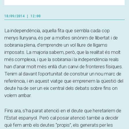
18/09/2014 | 12:00
La independència, aquella fita que sembla cada cop
menys llunyana, és per a moltes sinònim de llibertat i de
sobirania plena, d’emprendre un vol lliure de lligams
imposats. La majoria sabem, però, que la realitat és molt
més complexa, i que la sobirania i la independència reals
han d’anar molt més enllà d’un canvi de fronteres físiques.
Tenim al davant l’oportunitat de construir un nou marc de
referència, i en aquest viatge que emprenem la qüestió del
deute ha de ser un eix central dels debats sobre fins on
volem arribar.
Fins ara, s’ha parat atenció en el deute que heretaríem de
l’Estat espanyol. Però cal posar atenció també a decidir
què fem amb els deutes “propis”, els generats per les