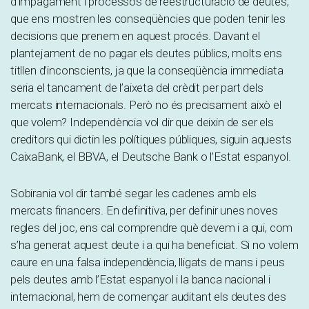
d’impagament i processos de reestructuració de deutes,
que ens mostren les conseqüències que poden tenir les
decisions que prenem en aquest procés. Davant el
plantejament de no pagar els deutes públics, molts ens
titllen d’inconscients, ja que la conseqüència immediata
seria el tancament de l’aixeta del crèdit per part dels
mercats internacionals. Però no és precisament això el
que volem? Independència vol dir que deixin de ser els
creditors qui dictin les polítiques públiques, siguin aquests
CaixaBank, el BBVA, el Deutsche Bank o l’Estat espanyol.
Sobirania vol dir també segar les cadenes amb els
mercats financers. En definitiva, per definir unes noves
regles del joc, ens cal comprendre què devem i a qui, com
s’ha generat aquest deute i a qui ha beneficiat. Si no volem
caure en una falsa independència, lligats de mans i peus
pels deutes amb l’Estat espanyol i la banca nacional i
internacional, hem de començar auditant els deutes des