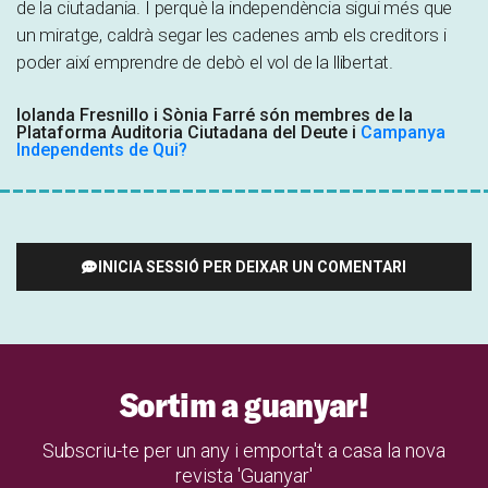
de la ciutadania. I perquè la independència sigui més que
un miratge, caldrà segar les cadenes amb els creditors i
poder així emprendre de debò el vol de la llibertat.
Iolanda Fresnillo i Sònia Farré són membres de la
Plataforma Auditoria Ciutadana del Deute i
Campanya
Independents de Qui?
INICIA SESSIÓ PER DEIXAR UN COMENTARI
Sortim a guanyar!
Subscriu-te per un any i emporta't a casa la nova
revista 'Guanyar'