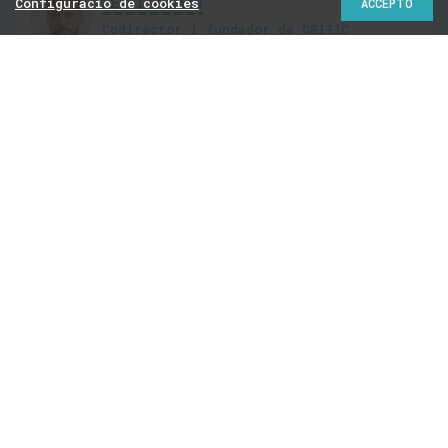
SERGI PICAZO
Configuració de cookies
ACCEPTO
Codirector i fundador de CRÍTIC
@sergipicazo
Cinc periodismes als
quals voldria que un
dia s’assemblés CRÍTIC
3
17/09/2014 | 00:07