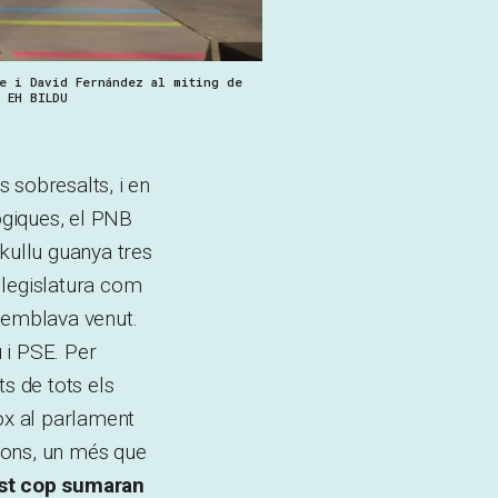
e i David Fernández al miting de
 EH BILDU
 sobresalts, i en
ògiques, el PNB
kullu guanya tres
 legislatura com
 semblava venut.
 i PSE. Per
s de tots els
Vox al parlament
cons, un més que
est cop sumaran