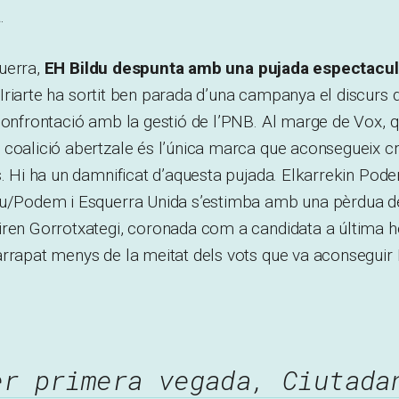
a
.
uerra,
EH Bildu despunta amb una pujada espectacul
 Iriarte ha sortit ben parada d’una campanya el discurs d
confrontació amb la gestió de l’PNB. Al marge de Vox, q
 coalició abertzale és l’única marca que aconsegueix c
s. Hi ha un damnificat d’aquesta pujada. Elkarrekin Pode
gu/Podem i Esquerra Unida s’estimba amb una pèrdua d
ren Gorrotxategi, coronada com a candidata a última ho
rrapat menys de la meitat dels vots que va aconseguir P
er primera vegada, Ciutada