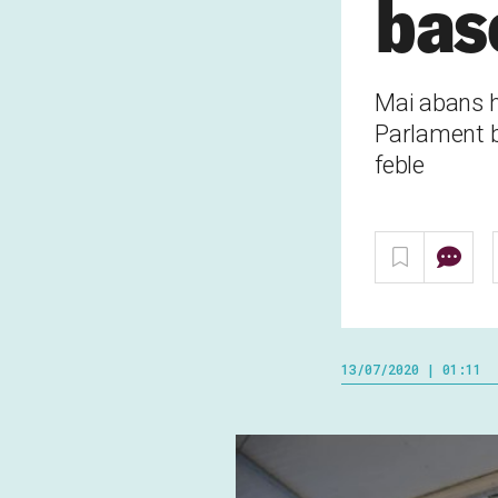
bas
Mai abans h
Parlament b
feble
13/07/2020 | 01:11