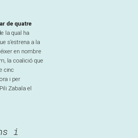
ar de quatre
e la qual ha
ue s’estrena a la
réixer en nombre
m, la coalició que
e cinc
ra i per
ili Zabala el
ns i