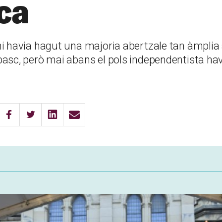
ca
i havia hagut una majoria abertzale tan àmplia 
asc, però mai abans el pols independentista hav