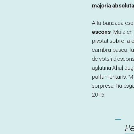
majoria absolut
A la bancada esq
escons
. Maialen
pivotat sobre la 
cambra basca, la
de vots i d’escon
aglutina Ahal du
parlamentaris. Mi
sorpresa, ha esga
2016.
P