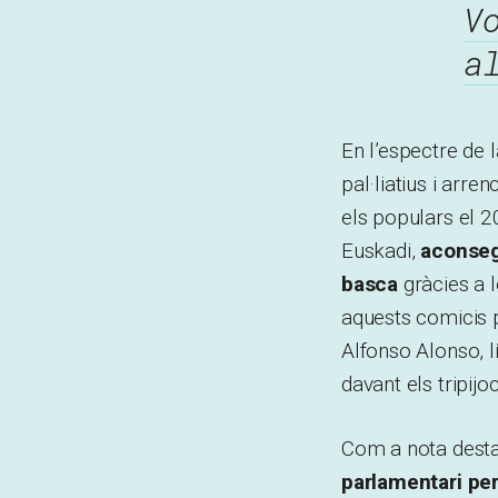
V
a
En l’espectre de l
pal·liatius i arr
els populars el 2
Euskadi,
aconseg
basca
gràcies a 
aquests comicis p
Alfonso Alonso, l
davant els tripijo
Com a nota desta
parlamentari pe