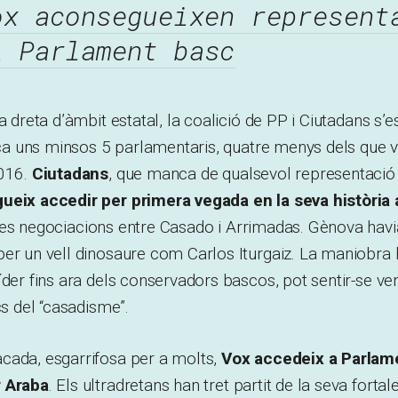
ox aconsegueixen represent
l Parlament basc
a dreta d’àmbit estatal, la coalició de PP i Ciutadans s’
enca uns minsos 5 parlamentaris, quatre menys dels que 
016.
Ciutadans
, que manca de qualsevol representació i
ueix accedir per primera vegada en la seva història 
les negociacions entre Casado i Arrimadas. Gènova havi
er un vell dinosaure com Carlos Iturgaiz. La maniobra h
íder fins ara dels conservadors bascos, pot sentir-se v
cs del “casadisme”.
cada, esgarrifosa per a molts,
Vox accedeix a Parlam
r Araba
. Els ultradretans han tret partit de la seva forta