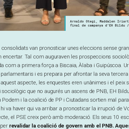
Arnaldo Otegi, Maddalen Iriart
final de campanya d'EH Bildu /
 consolidats van pronosticar unes eleccions sense grans
n encertar. Tal com auguraven les prospeccions sociol
ida com a primera força a Biscaia, Àlaba i Guipúscoa. Ur
arlamentaris i es prepara per afrontar la seva tercera
 aquest aspecte, les enquestes eren unànimes i el peix
i sociològic que no augurés un ascens de PNB, EH Bildu
n Podem i la coalició de PP i Ciutadans sortien mal parat
i va haver qui va arribar a pronosticar la irrupció de 
fecte, el PSE creix però amb moderació. Els seus 10 es
 per
revalidar la coalició de govern amb el PNB. Aqu