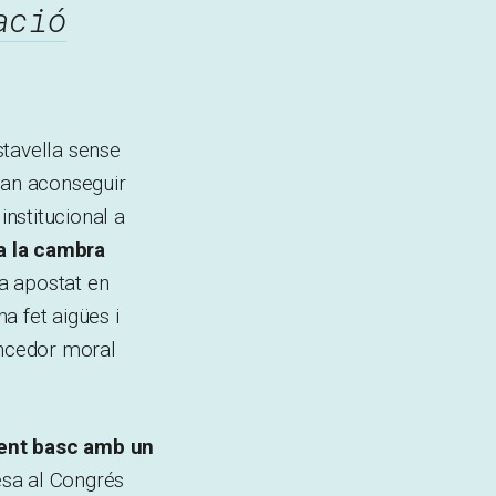
ació
estavella sense
van aconseguir
nstitucional a
a la cambra
a apostat en
a fet aigües i
encedor moral
ent basc amb un
lesa al Congrés