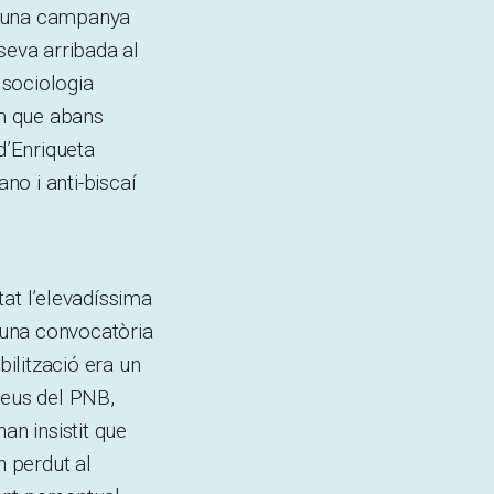
 d’una campanya
seva arribada al
 sociologia
m que abans
d’Enriqueta
no i anti-biscaí
tat l’elevadíssima
una convocatòria
ilització era un
veus del PNB,
an insistit que
n perdut al