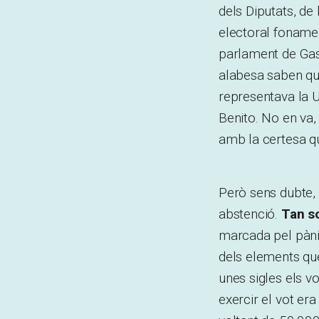
dels Diputats, de
electoral fonamen
parlament de Gas
alabesa saben qu
representava la 
Benito. No en va, 
amb la certesa qu
Però sens dubte, 
abstenció.
Tan so
marcada pel pànic
dels elements que
unes sigles els v
exercir el vot er