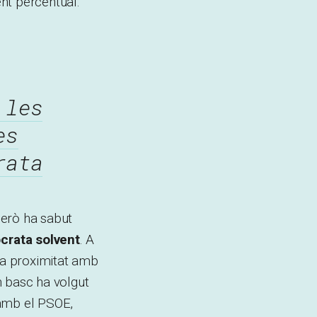
nt percentual.
 les
es
rata
però ha sabut
crata solvent
. A
eva proximitat amb
rn basc ha volgut
 amb el PSOE,