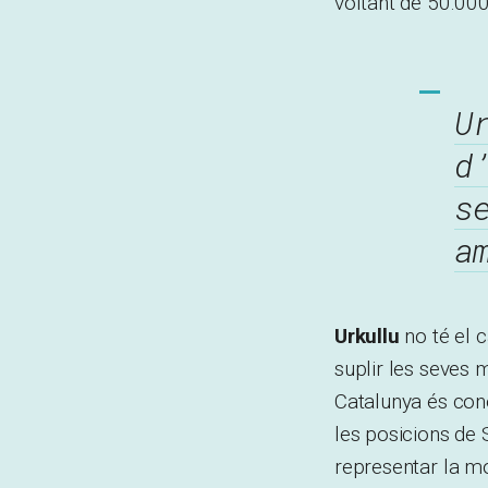
voltant de 50.000
U
d
s
a
Urkullu
no té el 
suplir les seve
Catalunya és cone
les posicions de S
representar la m