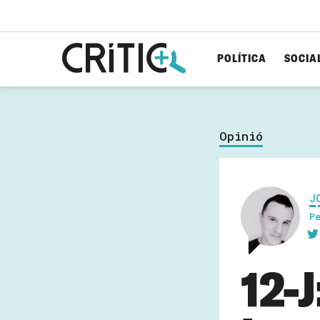
POLÍTICA
SOCIA
Cerca
per...
Opinió
J
P
12-J