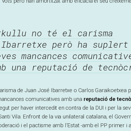
 vots però han amortitzat amb eficàcia el seu creixeme
rkullu no té el carisma
’Ibarretxe però ha suplert
eves mancances comunicativ
mb una reputació de tecnòc
carisma de Juan José Ibarretxe o Carlos Garaikoetxea 
s mancances comunicatives amb una
reputació de tecnò
gut per haver intercedit en contra de la DUI i per la s
anti Vila. Enfront de la via unilateral catalana, el Gove
oderació i el pactisme amb l’Estat -amb el PP primer i