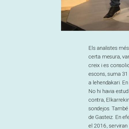
Els analistes més
certa mesura, va
creix i es consol
escons, suma 31 p
a lehendakari. En
No hi havia estud
contra, Elkarreki
sondejos. També h
de Gasteiz. En e
el 2016, serviran