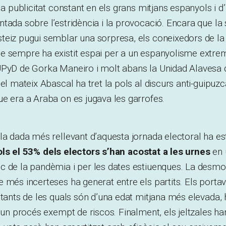
 la publicitat constant en els grans mitjans espanyols i
tada sobre l’estridència i la provocació. Encara que la 
teiz pugui semblar una sorpresa, els coneixedors de la
e sempre ha existit espai per a un espanyolisme extre
UPyD de Gorka Maneiro i molt abans la Unidad Alavesa 
el mateix Abascal ha tret la pols al discurs anti-guipuzca
e era a Araba on es jugava les garrofes.
la dada més rellevant d’aquesta jornada electoral ha es
ls el 53% dels electors s’han acostat a les urnes
en 
 de la pandèmia i per les dates estiuenques. La desmob
 més incerteses ha generat entre els partits. Els porta
otants de les quals són d’una edat mitjana més elevada, h
a un procés exempt de riscos. Finalment, els jeltzales ha