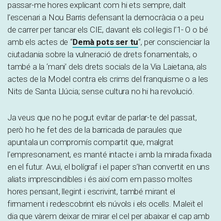
passar-me hores explicant com hi ets sempre, dalt
l’escenari a Nou Barris defensant la democràcia o a peu
de carrer per tancar els CIE, davant els col·legis l’1- O o bé
amb els actes de “
Demà pots ser tu
“, per conscienciar la
ciutadania sobre la vulneració de drets fonamentals, o
també a la ‘mani’ dels drets socials de la Via Laietana, als
actes de la Model contra els crims del franquisme o a les
Nits de Santa Llúcia; sense cultura no hi ha revolució.
Ja veus que no he pogut evitar de parlar-te del passat,
però ho he fet des de la barricada de paraules que
apuntala un compromís compartit que, malgrat
l’empresonament, es manté intacte i amb la mirada fixada
en el futur. Avui, el bolígraf i el paper s’han convertit en uns
aliats imprescindibles i és així com em passo moltes
hores pensant, llegint i escrivint, també mirant el
firmament i redescobrint els núvols i els ocells. Maleït el
dia que vàrem deixar de mirar el cel per abaixar el cap amb