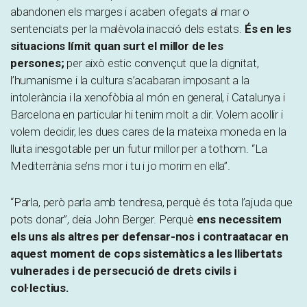
abandonen els marges i acaben ofegats al mar o
sentenciats per la malèvola inacció dels estats.
És en les
situacions límit quan surt el millor de les
persones;
per això estic convençut que la dignitat,
l’humanisme i la cultura s’acabaran imposant a la
intolerància i la xenofòbia al món en general, i Catalunya i
Barcelona en particular hi tenim molt a dir. Volem acollir i
volem decidir, les dues cares de la mateixa moneda en la
lluita inesgotable per un futur millor per a tothom. “La
Mediterrània se’ns mor i tu i jo morim en ella”.
“Parla, però parla amb tendresa, perquè és tota l’ajuda que
pots donar”, deia John Berger. Perquè
ens necessitem
els uns als altres per defensar-nos i contraatacar en
aquest moment de cops sistemàtics a les llibertats
vulnerades i de persecució de drets civils i
col·lectius.