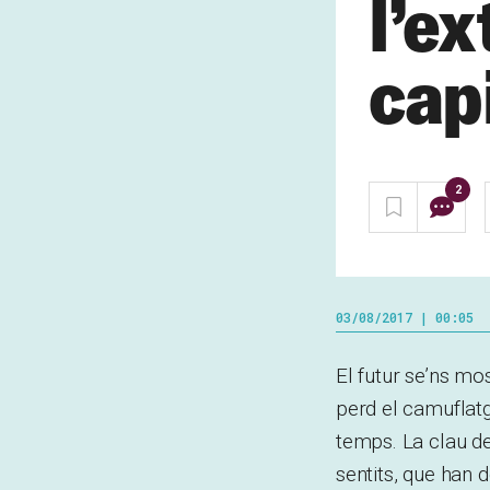
l’e
cap
2
03/08/2017 | 00:05
El futur se’ns mo
perd el camuflatg
temps. La clau de
sentits, que han 