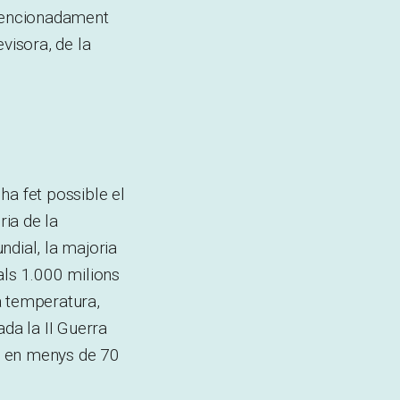
ntencionadament
visora, de la
 ha fet possible el
ia de la
ndial, la majoria
als 1.000 milions
la temperatura,
da la II Guerra
i en menys de 70