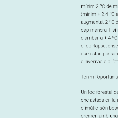
mínim 2 ºC de mi
(mínim + 2,4 ºC a
augmentat 2 ºC de
cap manera. I, si
d’arribar a + 4 º
el col·lapse, ense
que estan passan
d’hivernacle a l’
Tenim l’oportunit
Un foc forestal d
enclastada en la
climàtic: són bos
cremen amb una in