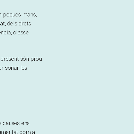
en poques mans,
at, dels drets
ncia, classe
l present són prou
er sonar les
es causes ens
ugmentat com a