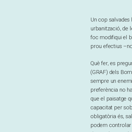
Un cop salvades l
urbanització, de l
foc modifiqui el 
prou efectius –n
Què fer, es pregu
(GRAF) dels Bomb
sempre un enemic
preferència no ha
que el paisatge q
capacitat per sob
obligatòria és, s
podem controlar e