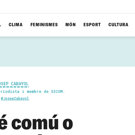
L
CLIMA
FEMINISMES
MÓN
ESPORT
CULTURA
OSEP CABAYOL
eriodista i membre de SICOM.
@JosepCabayol
bé comú o