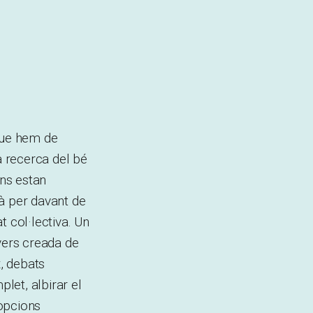
 que hem de
a recerca del bé
ons estan
à per davant de
t col·lectiva. Un
vers creada de
x, debats
let, albirar el
 opcions