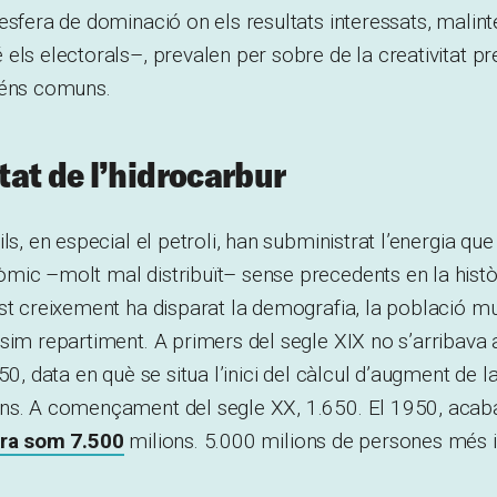
esfera de dominació on els resultats interessats, mali
els electorals–, prevalen per sobre de la creativitat pre
béns comuns.
at de l’hidrocarbur
ls, en especial el petroli, han subministrat l’energia que
ic –molt mal distribuït– sense precedents en la històr
st creixement ha disparat la demografia, la població mu
sim repartiment. A primers del segle XIX no s’arribava 
50, data en què se situa l’inici del càlcul d’augment de 
ns. A començament del segle XX, 1.650. El 1950, acaba
ra som 7.500
milions. 5.000 milions de persones més 