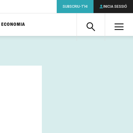
SUBSCRIU-T'HI
INICIA SESSIÓ
ECONOMIA
Cerca
M
Cerca