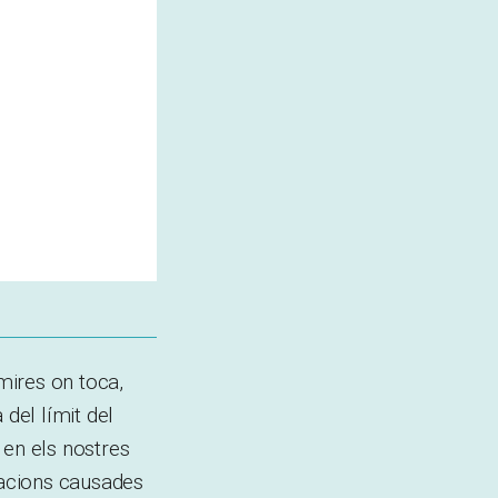
 mires on toca,
 del límit del
 en els nostres
racions causades