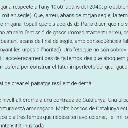
tjana respecte a l’any 1950, abans del 2040, probable
 mitjan segle). Que, arreu, abans de mitjan segle, la te
 mitjana, topall que els acords de París diuen que no s
 no aturem l’emissió de gasos immediatament i arreu, co
C bastant abans de final de segle, amb conseqüències fata
nyant les urpes a l’horitzó). Uns fets que no són sobrevi
t i acceleradament des de fa temps: des que aboquem 
atmosfera per construir el futur imperfecte del qual gaud
at de crear el paisatge resilient de demà.
e nivell alt crema a una contrada de Catalunya. Una urb
 natura està amenaçada. Molts boscos de Catalunya est
cos d’altres temps que necessiten evolucionar, i el millor
tensitat inusitada.