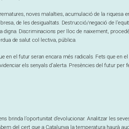
prematures, noves malalties, acumulació de la riquesa 
resa, de les desigualtats. Destrucció/negació de l’equit
a digna. Discriminacions per lloc de naixement, procedè
rdua de salut col·lectiva, pública.
e en el futur seran encara més radicals. Fets que en e
evidenciar els senyals d’alerta. Presències del futur per f
ens brinda l’oportunitat d’evolucionar. Analitzar les sev
Sabem del cert que a Catalunya la temperatura haurà a