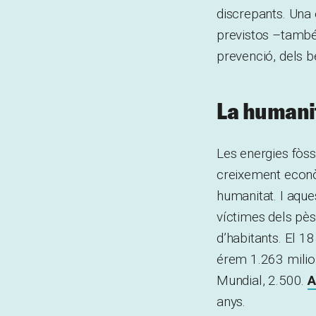
discrepants. Una 
previstos –també 
prevenció, dels 
La humanit
Les energies fòssi
creixement econòm
humanitat. I aque
víctimes dels pès
d’habitants. El 18
érem 1.263 milio
Mundial, 2.500.
A
anys.