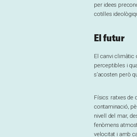
per idees preconc
cotilles ideològi
El futur
El canvi climàtic
perceptibles i qu
s’acosten però qu
Físics: ratxes de 
contaminació, pèr
nivell del mar, de
fenòmens atmosfè
velocitat i amb c