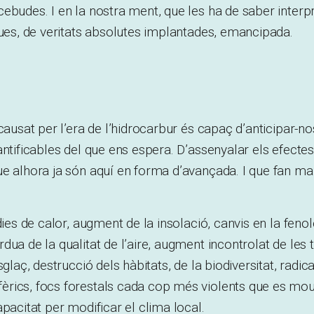
ebudes. I en la nostra ment, que les ha de saber interpr
ques, de veritats absolutes implantades, emancipada.
 causat per l’era de l’hidrocarbur és capaç d’anticipar-n
antificables del que ens espera. D’assenyalar els efect
e alhora ja són aquí en forma d’avançada. I que fan ma
dies de calor, augment de la insolació, canvis en la fenol
dua de la qualitat de l’aire, augment incontrolat de les
sglaç, destrucció dels hàbitats, de la biodiversitat, radica
rics, focs forestals cada cop més violents que es mo
apacitat per modificar el clima local.