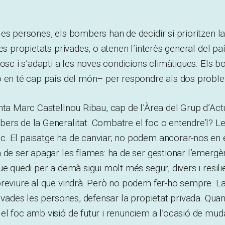
es persones, els bombers han de decidir si prioritzen la
es propietats privades, o atenen l’interès general del país
bosc i s’adapti a les noves condicions climàtiques. Els
o en té cap país del món– per respondre als dos probl
nta Marc Castellnou Ribau, cap de l’Àrea del Grup d’Act
ers de la Generalitat. Combatre el foc o entendre’l? L
. El paisatge ha de canviar; no podem ancorar-nos en e
 de ser apagar les flames: ha de ser gestionar l’emerg
ue quedi per a demà sigui molt més segur, divers i resil
reviure al que vindrà. Però no podem fer-ho sempre. La 
alvades les persones, defensar la propietat privada. Qua
l foc amb visió de futur i renunciem a l’ocasió de mud