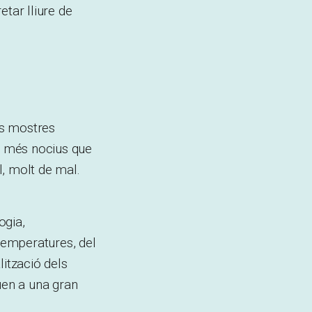
etar lliure de
os mostres
es més nocius que
l, molt de mal.
ogia,
 temperatures, del
lització dels
uen a una gran