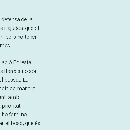
 defensa de la
 i ‘ajuden’ que el
 bombers no tenen
emes.
uació Forestal
es flames no són
l passat. La
ència de manera
ient, amb
prioritat
n ho fem, no
ar el bosc, que és