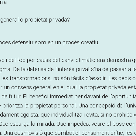
nia.
general o propietat privada?
cés defensiu: som en un procés creatiu.
sc i del foc per causa del canvi climàtic ens demostra
gma. De la defensa de l’interès privat s’ha de passar a l
 les transformacions, no són fàcils d’assolir. Les decisi
 un consens general en el qual la propietat privada est
ió de futur. El benefici immediat per davant de l’oportunita
 prioritza la propietat personal. Una concepció de l’uni
ament egoista, que individualitza i evita, si no prohibei
Que escurça la mirada. Que impedeix veure el bosc comp
sa. Una cosmovisió que combat el pensament crític, les