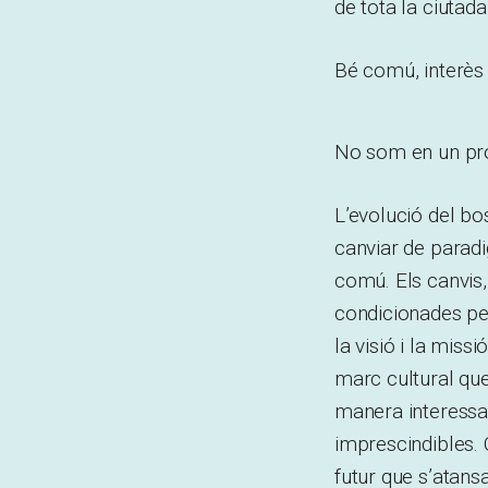
de tota la ciutada
Bé comú, interès 
No som en un pro
L’evolució del bo
canviar de paradi
comú. Els canvis,
condicionades per
la visió i la miss
marc cultural que
manera interessad
imprescindibles. 
futur que s’atan