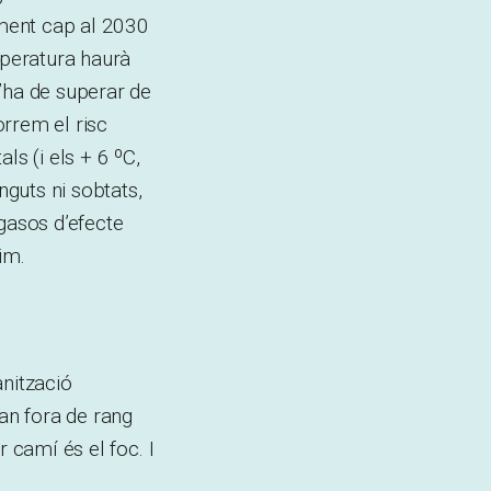
ment cap al 2030
mperatura haurà
’ha de superar de
rrem el risc
ls (i els + 6 ºC,
nguts ni sobtats,
gasos d’efecte
im.
anització
an fora de rang
 camí és el foc. I