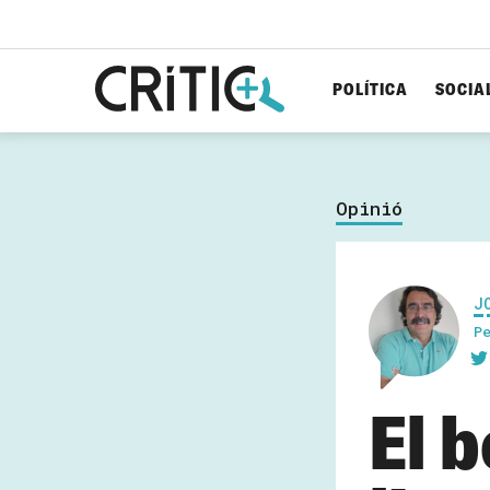
POLÍTICA
SOCIA
Cerca
per...
Opinió
J
P
El 