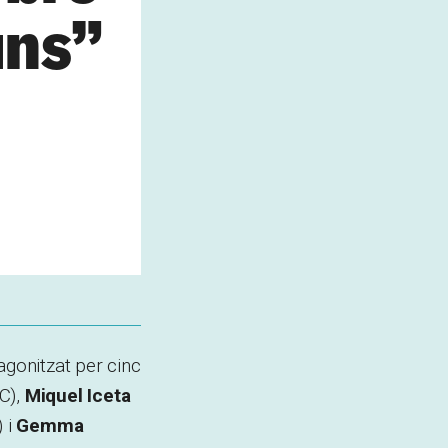
uns”
agonitzat per cinc
C),
Miquel Iceta
 i
Gemma