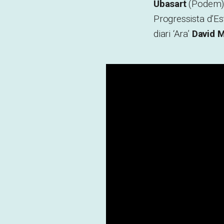
Ubasart
(Podem). 
Progressista d’Es
diari ‘Ara’
David M