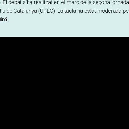
El debat s’ha realitzat en el marc de la segona jornada 
tiu de Catalunya (UPEC). La taula ha estat moderada pel
iró
.