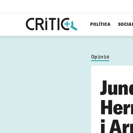
POLÍTICA
SOCIA
Cerca
per...
Opinió
Jun
Her
i A