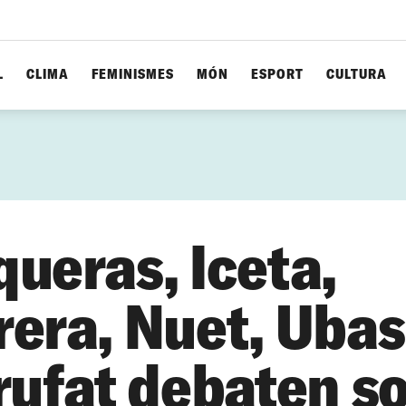
L
CLIMA
FEMINISMES
MÓN
ESPORT
CULTURA
queras, Iceta,
rera, Nuet, Ubas
rrufat debaten s