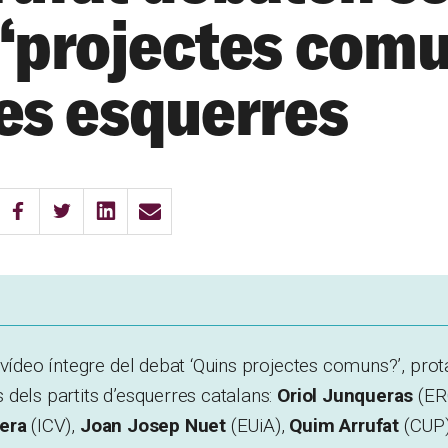
 “projectes com
les esquerres
 vídeo íntegre del debat ‘Quins projectes comuns?’, prot
dels partits d’esquerres catalans:
Oriol Junqueras
(ER
era
(ICV),
Joan Josep Nuet
(EUiA),
Quim Arrufat
(CUP)