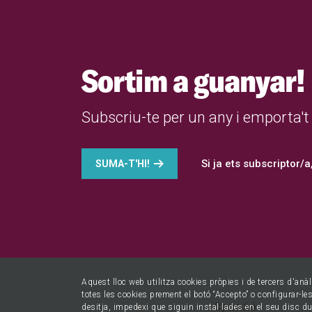
Sortim a guanyar!
Subscriu-te per un any i emporta't
Si ja ets subscriptor/a
SUMA-T'HI!
Aquest lloc web utilitza cookies pròpies i de tercers d'anàl
totes les cookies prement el botó “Accepto” o configurar-les 
Opinió
desitja, impedexi que siguin instal·lades en el seu disc d