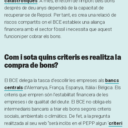
catastròfiques
. A més, el retorn de l’import dels bons
després de deu anys dependrà de la capacitat de
recuperar-se de Repsol. Per tant, es crea una relació de
riscos compartits on el BCE estableix una aliança
financera amb el sector fòssil i necessita que aquest
funcioni per cobrar els bons.
Com i sota quins criteris es realitza la
compra de bons?
El BCE delega la tasca d’escollir les empreses als
bancs
centrals
d’Alemanya, França, Espanya, Itàlia i Bèlgica. Els
criteris que empren són l’estabilitat financera de les
empreses i de qualitat del deute. El BCE no obliga els
intermediaris bancaris a triar els bons segons criteris
socials, ambientals o climàtics. De fet, a la pregunta
realitzada al seu web “serà inclòs en el PEPP algun ‘
criteri