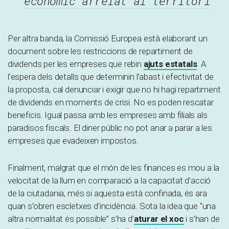
econòmic arrelat al territori
Per altra banda, la Comissió Europea està elaborant un
document sobre les restriccions de repartiment de
dividends per les empreses que rebin
ajuts estatals
. A
l’espera dels detalls que determinin l’abast i efectivitat de
la proposta, cal denunciar i exigir que no hi hagi repartiment
de dividends en moments de crisi. No es poden rescatar
beneficis. Igual passa amb les empreses amb filials als
paradisos fiscals. El diner públic no pot anar a parar a les
empreses que evadeixen impostos.
Finalment, malgrat que el món de les finances es mou a la
velocitat de la llum en comparació a la capacitat d’acció
de la ciutadania, més si aquesta està confinada, és ara
quan s’obren escletxes d’incidència. Sota la idea que “una
altra normalitat és possible” s’ha d’
aturar el xoc
i s’han de