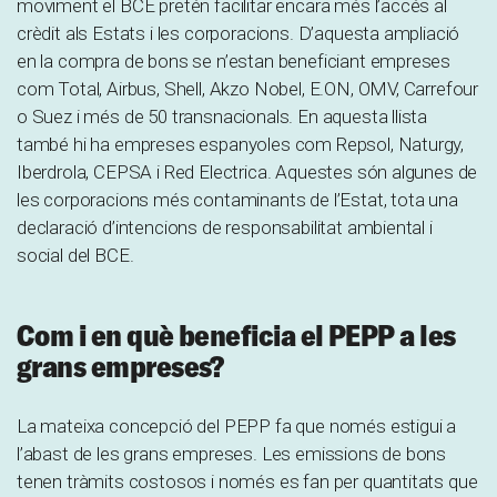
moviment el BCE pretén facilitar encara més l’accés al
crèdit als Estats i les corporacions. D’aquesta ampliació
en la compra de bons se n’estan beneficiant empreses
com Total, Airbus, Shell, Akzo Nobel, E.ON, OMV, Carrefour
o Suez i més de 50 transnacionals. En aquesta llista
també hi ha empreses espanyoles com Repsol, Naturgy,
Iberdrola, CEPSA i Red Electrica. Aquestes són algunes de
les corporacions més contaminants de l’Estat, tota una
declaració d’intencions de responsabilitat ambiental i
social del BCE.
Com i en què beneficia el PEPP a les
grans empreses?
La mateixa concepció del PEPP fa que només estigui a
l’abast de les grans empreses. Les emissions de bons
tenen tràmits costosos i només es fan per quantitats que