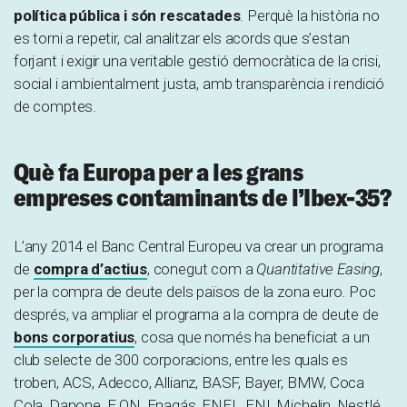
política pública i són rescatades
. Perquè la història no
es torni a repetir, cal analitzar els acords que s’estan
forjant i exigir una veritable gestió democràtica de la crisi,
social i ambientalment justa, amb transparència i rendició
de comptes.
Què fa Europa per a les grans
empreses contaminants de l’Ibex-35?
L’any 2014 el Banc Central Europeu va crear un programa
de
compra d’actius
, conegut com a
Quantitative Easing
,
per la compra de deute dels països de la zona euro. Poc
després, va ampliar el programa a la compra de deute de
bons corporatius
, cosa que només ha beneficiat a un
club selecte de 300 corporacions, entre les quals es
troben, ACS, Adecco, Allianz, BASF, Bayer, BMW, Coca
Cola, Danone, E.ON, Enagás, ENEL, ENI, Michelin, Nestlé,