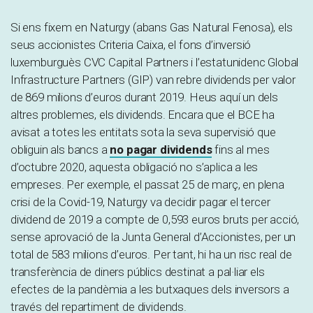
Si ens fixem en Naturgy (abans Gas Natural Fenosa), els
seus accionistes Criteria Caixa, el fons d’inversió
luxemburguès CVC Capital Partners i l’estatunidenc Global
Infrastructure Partners (GIP) van rebre dividends per valor
de 869 milions d’euros durant 2019. Heus aquí un dels
altres problemes, els dividends. Encara que el BCE ha
avisat a totes les entitats sota la seva supervisió que
obliguin als bancs a
no pagar dividends
fins al mes
d’octubre 2020, aquesta obligació no s’aplica a les
empreses. Per exemple, el passat 25 de març, en plena
crisi de la Covid-19, Naturgy va decidir pagar el tercer
dividend de 2019 a compte de 0,593 euros bruts per acció,
sense aprovació de la Junta General d’Accionistes, per un
total de 583 milions d’euros. Per tant, hi ha un risc real de
transferència de diners públics destinat a pal·liar els
efectes de la pandèmia a les butxaques dels inversors a
través del repartiment de dividends.