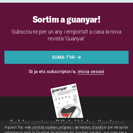
Sortim a guanyar!
Subscriu-te per un any i emporta't a casa la nova
revista 'Guanyar'
SUMA-T'HI!
Si ja ets subscriptor/a,
inicia sessió
Amb les quotes solidària i bàsica, t'enviem a
casa la nova revista 'Guanyar'
Aquest lloc web utilitza cookies pròpies i de tercers d'anàlisi per recopilar
informació amb la finalitat de millorar els nostres serveis, així com per a