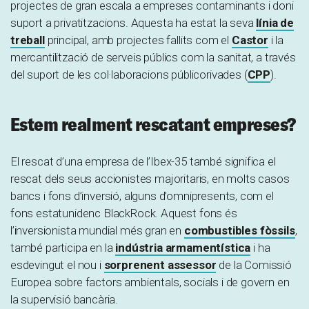
projectes de gran escala a empreses contaminants i doni
suport a privatitzacions. Aquesta ha estat la seva
línia de
treball
principal, amb projectes fallits com el
Castor
i la
mercantilització de serveis públics com la sanitat, a través
del suport de les col·laboracions públicorivades (
CPP
).
Estem realment rescatant empreses?
El rescat d’una empresa de l’Ibex-35 també significa el
rescat dels seus accionistes majoritaris, en molts casos
bancs i fons d’inversió, alguns d’omnipresents, com el
fons estatunidenc BlackRock. Aquest fons és
l’inversionista mundial més gran en
combustibles fòssils
,
també participa en la
indústria armamentística
i ha
esdevingut el nou i
sorprenent assessor
de la Comissió
Europea sobre factors ambientals, socials i de govern en
la supervisió bancària.