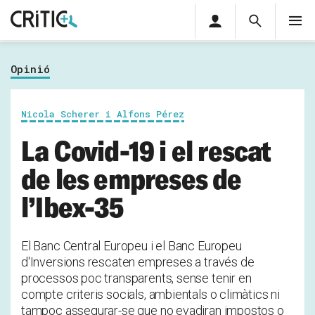
Àrea
Cerca
M
privada
Cerca
Subscriu-t'hi
Cerc
per...
Opinió
Inicia sessió
Nicola Scherer i Alfons Pérez
La Covid-19 i el rescat
de les empreses de
l’Ibex-35
El Banc Central Europeu i el Banc Europeu
d'Inversions rescaten empreses a través de
processos poc transparents, sense tenir en
compte criteris socials, ambientals o climàtics ni
tampoc assegurar-se que no evadiran impostos o