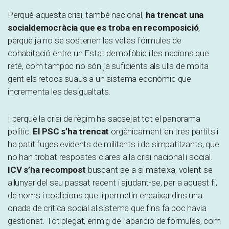
Perquè aquesta crisi, també nacional,
ha trencat una
socialdemocràcia que es troba en recomposició
,
perquè ja no se sostenen les velles fórmules de
cohabitació entre un Estat demofòbic i les nacions que
reté, com tampoc no són ja suficients als ulls de molta
gent els retocs suaus a un sistema econòmic que
incrementa les desigualtats.
I perquè la crisi de règim ha sacsejat tot el panorama
polític.
El PSC s’ha trencat
orgànicament en tres partits i
ha patit fuges evidents de militants i de simpatitzants, que
no han trobat respostes clares a la crisi nacional i social.
ICV s’ha recompost
buscant-se a si mateixa, volent-se
allunyar del seu passat recent i ajudant-se, per a aquest fi,
de noms i coalicions que li permetin encaixar dins una
onada de crítica social al sistema que fins fa poc havia
gestionat. Tot plegat, enmig de l’aparició de fórmules, com