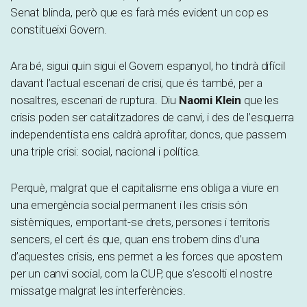
Senat blinda, però que es farà més evident un cop es
constitueixi Govern.
Ara bé, sigui quin sigui el Govern espanyol, ho tindrà difícil
davant l’actual escenari de crisi, que és també, per a
nosaltres, escenari de ruptura. Diu
Naomi Klein
que les
crisis poden ser catalitzadores de canvi, i des de l’esquerra
independentista ens caldrà aprofitar, doncs, que passem
una triple crisi: social, nacional i política.
Perquè, malgrat que el capitalisme ens obliga a viure en
una emergència social permanent i les crisis són
sistèmiques, emportant-se drets, persones i territoris
sencers, el cert és que, quan ens trobem dins d’una
d’aquestes crisis, ens permet a les forces que apostem
per un canvi social, com la CUP, que s’escolti el nostre
missatge malgrat les interferències.