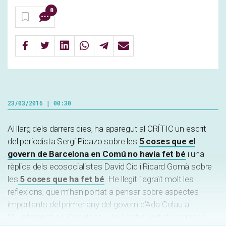
8
23/03/2016 | 00:30
Al llarg dels darrers dies, ha aparegut al CRÍTIC un escrit
del periodista Sergi Picazo sobre les
5 coses que el
govern de Barcelona en Comú no havia fet bé
i una
rèplica dels ecosocialistes David Cid i Ricard Gomà sobre
les
5 coses que ha fet bé
. He llegit i agraït molt les
reflexions, que m’han portat a pensar sobre aspectes
importants del primer any del govern d’Ada Colau a
l’Ajuntament de Barcelona. I això m’ha portat a mirar de