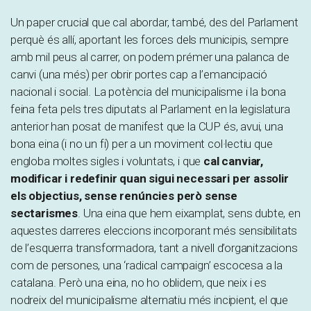
Un paper crucial que cal abordar, també, des del Parlament
perquè és allí, aportant les forces dels municipis, sempre
amb mil peus al carrer, on podem prémer una palanca de
canvi (una més) per obrir portes cap a l’emancipació
nacional i social. La potència del municipalisme i la bona
feina feta pels tres diputats al Parlament en la legislatura
anterior han posat de manifest que la CUP és, avui, una
bona eina (i no un fi) per a un moviment col·lectiu que
engloba moltes sigles i voluntats, i que
cal canviar,
modificar i redefinir quan sigui necessari per assolir
els objectius, sense renúncies però sense
sectarismes
. Una eina que hem eixamplat, sens dubte, en
aquestes darreres eleccions incorporant més sensibilitats
de l’esquerra transformadora, tant a nivell d’organitzacions
com de persones, una ‘radical campaign’ escocesa a la
catalana. Però una eina, no ho oblidem, que neix i es
nodreix del municipalisme alternatiu més incipient, el que