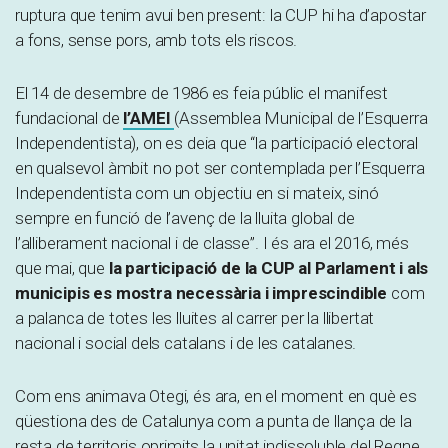
ruptura que tenim avui ben present: la CUP hi ha d’apostar
a fons, sense pors, amb tots els riscos.
El 14 de desembre de 1986 es feia públic el manifest
fundacional de
l’AMEI
(Assemblea Municipal de l’Esquerra
Independentista), on es deia que “la participació electoral
en qualsevol àmbit no pot ser contemplada per l’Esquerra
Independentista com un objectiu en si mateix, sinó
sempre en funció de l’avenç de la lluita global de
l’alliberament nacional i de classe”. I és ara el 2016, més
que mai, que
la participació de la CUP al Parlament i als
municipis es mostra necessària i imprescindible
com
a palanca de totes les lluites al carrer per la llibertat
nacional i social dels catalans i de les catalanes.
Com ens animava Otegi, és ara, en el moment en què es
qüestiona des de Catalunya com a punta de llança de la
resta de territoris oprimits la unitat indissoluble del Regne