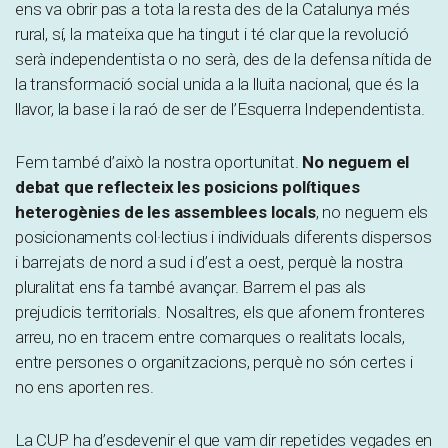
ens va obrir pas a tota la resta des de la Catalunya més
rural, sí, la mateixa que ha tingut i té clar que la revolució
serà independentista o no serà, des de la defensa nítida de
la transformació social unida a la lluita nacional, que és la
llavor, la base i la raó de ser de l’Esquerra Independentista.
Fem també d’això la nostra oportunitat.
No neguem el
debat que reflecteix les posicions polítiques
heterogènies de les assemblees locals
, no neguem els
posicionaments col·lectius i individuals diferents dispersos
i barrejats de nord a sud i d’est a oest, perquè la nostra
pluralitat ens fa també avançar. Barrem el pas als
prejudicis territorials. Nosaltres, els que afonem fronteres
arreu, no en tracem entre comarques o realitats locals,
entre persones o organitzacions, perquè no són certes i
no ens aporten res.
La CUP ha d’esdevenir el que vam dir repetides vegades en