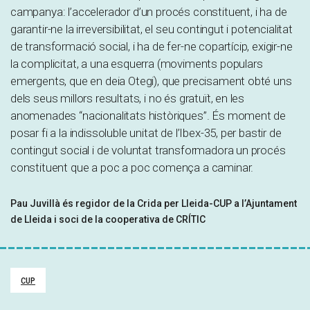
campanya: l’accelerador d’un procés constituent, i ha de
garantir-ne la irreversibilitat, el seu contingut i potencialitat
de transformació social, i ha de fer-ne copartícip, exigir-ne
la complicitat, a una esquerra (moviments populars
emergents, que en deia Otegi), que precisament obté uns
dels seus millors resultats, i no és gratuït, en les
anomenades “nacionalitats històriques”. És moment de
posar fi a la indissoluble unitat de l’Ibex-35, per bastir de
contingut social i de voluntat transformadora un procés
constituent que a poc a poc comença a caminar.
Pau Juvillà és regidor de la Crida per Lleida-CUP a l’Ajuntament
de Lleida i soci de la cooperativa de CRÍTIC
CUP