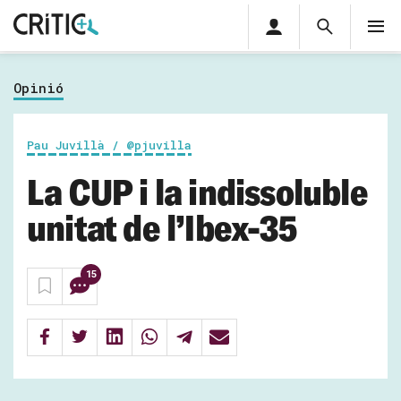
Àrea
Cerca
M
privada
Cerca
Subscriu-t'hi
Cerc
per...
Opinió
Inicia sessió
Pau Juvillà / @pjuvilla
La CUP i la indissoluble
unitat de l’Ibex-35
15