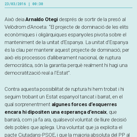
23/03/2016 | 00:30
Això deia
Arnaldo Otegi
després de sortir de la presó al
Velòdrom d’Anoeta: “El projecte de dominació de les elits
econòmiques i oligàrquiques espanyoles pivota sobre el
manteniment de la unitat d’Espanya. La unitat d’Espanya
és la clau per mantenir aquest projecte de dominació; per
això els processos d’alliberament nacional, de ruptura
democràtica, són la garantia perquè realment hi hagi una
democratització real a l’Estat”.
Contra aquesta possibilitat de ruptura hi hem trobat i hi
seguim trobant un Estat espanyol tancat i barrat, en el
qual sorprenentment
algunes forces d’esquerres
encara hi dipositen una esperança d’encaix
, que
barrarà, com ja fa ara, qualsevol voluntat de lliure decisió
dels pobles que aplega. Una voluntat que ja explicita el
pacte Ciutadans-PSOE, i que la majoria absoluta del PP al