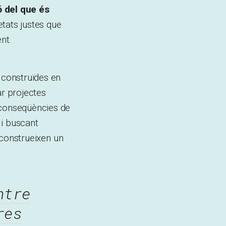
ó del que és
tats justes que
nt.
; construïdes en
ar projectes
 conseqüències de
 i buscant
e construeixen un
ntre
res