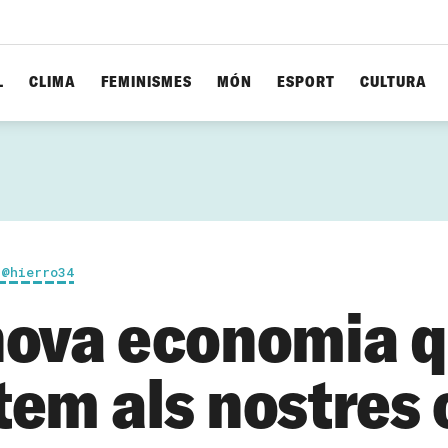
L
CLIMA
FEMINISMES
MÓN
ESPORT
CULTURA
 @hierro34
nova economia 
tem als nostres 