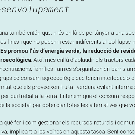
esenvolupament
ria també entén que, més enllà de pertànyer a una soci
os finits i que no podem restar indiferents al col·lapse
.
Es promou l’ús d’energia verda, la reducció de residu
groecològica
. Així, més enllà d’aplaudir els tractors ca
centracions, famílies i amics s’organitzen en barris arre
 grups de consum agroecològic que tenen interlocució 
itat que els proveeixen fruita i verdura evitant intermed
 per qui treballa la terra. Entenem que el consum resp
e la societat per potenciar totes les alternatives que v
 què fer i com gestionar els recursos naturals i comun
iva, implicant a les veïnes en aquesta tasca. Sent consc