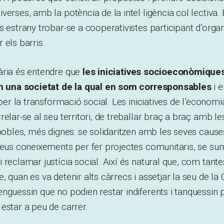
verses, amb la potència de la intel·ligència col·lectiva.
s estrany trobar-se a cooperativistes participant d’orga
 els barris.
ària és entendre que
les iniciatives socioeconòmique
en una societat de la qual en som corresponsables
i e
 per la transformació social. Les iniciatives de l’economi
elar-se al seu territori, de treballar braç a braç amb le
 pobles, més dignes: se solidaritzen amb les seves cause
seus coneixements per fer projectes comunitaris, se su
 reclamar justícia social. Així és natural que, com tant
, quan es va detenir alts càrrecs i assetjar la seu de la
nguessin que no podien restar indiferents i tanquessin 
estar a peu de carrer.