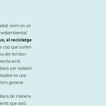
etat vivim en un
 mediambiental
s, el reciclatge
da cop que surten
u del territori
directa amb
iaris per establir
onsable és una
olem generar.
itaris de manera
ients que això