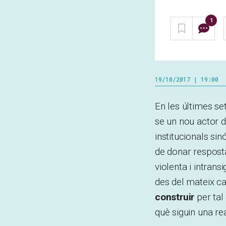
1
19/10/2017 | 19:00
En les últimes se
se un nou actor d
institucionals sin
de donar resposta
violenta i intran
des del mateix c
construir
per tal 
què siguin una rea