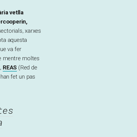
ria vetlla
ercooperin,
ectorials, xarxes
ota aquesta
ue va fer
ue mentre moltes
t,
REAS
(Red de
han fet un pas
tes
a