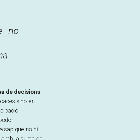
e no
ma
esa de decisions
.
ncades sinó en
icipació.
 poder
ia sap que no hi
ns amb la suma de