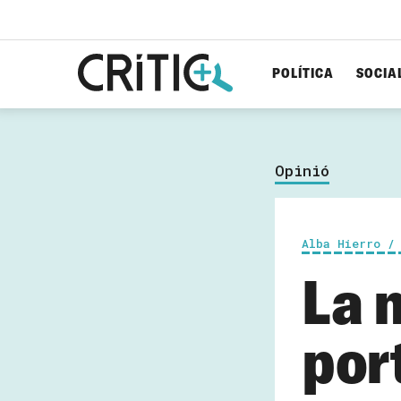
POLÍTICA
SOCIA
Cerca
per...
Opinió
Alba Hierro /
La 
por