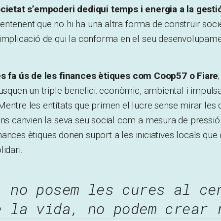
ocietat s’empoderi dediqui temps i energia a la gesti
entenent que no hi ha una altra forma de construir socie
 implicació de qui la conforma en el seu desenvolupame
s fa ús de les finances ètiques com Coop57 o Fiare
busquen un triple benefici: econòmic, ambiental i impuls
entre les entitats que primen el lucre sense mirar les
ons canvien la seva seu social com a mesura de pressió
 finances ètiques donen suport a les iniciatives locals qu
idari.
i no posem les cures al ce
e la vida, no podem crear 