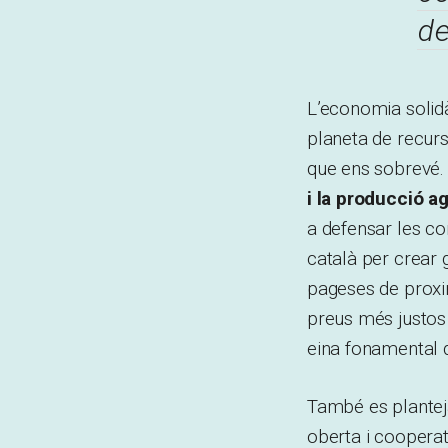
d
L’economia solidà
planeta de recurs
que ens sobrevé
i la producció a
a defensar les con
català per crear
pageses de proxim
preus més justos
eina fonamental d
També es planteja
oberta i cooperat