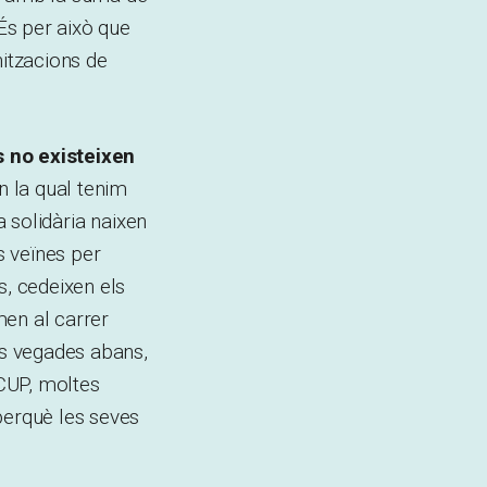
 És per això que
nitzacions de
s no existeixen
n la qual tenim
a solidària naixen
s veïnes per
s, cedeixen els
men al carrer
es vegades abans,
 CUP, moltes
perquè les seves