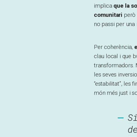
implica
que la s
comunitari
però 
no passi per una
Per coherència,
e
clau local i que 
transformadors. M
les seves inversi
“estabilitat”, les
món més just i sol
S
d