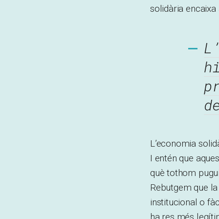
solidària encaixa
L
h
p
d
L’economia solidà
I entén que aques
què tothom pugui i
Rebutgem que la 
institucional o f
ha res més legít