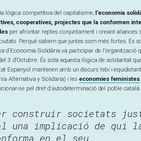
 la lògica competitiva del capitalisme,
l’economia solidà
atives, cooperatives, projectes que la conformen int
des
per afrontar reptes conjuntament i creant aliances s
i ciutats. Perquè sabem que juntes som més fortes. És s
xa d’Economia Solidària va participar de l’organització q
del 3 d’Octubre. És sota aquesta lògica de solidaritat q
tat Espanyol mantenen amb un discurs tebi i equidistan
 Alternativa y Solidaria) i les
economies feministes
cionar-se pel dret d’autodeterminació del poble català.
er construir societats jus
al una implicació de qui l
onforma en el seu