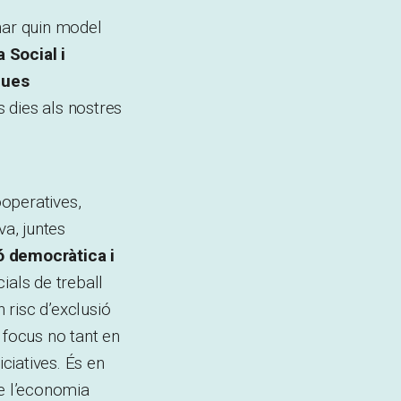
nar quin model
 Social i
ques
 dies als nostres
operatives,
va, juntes
ó democràtica i
ials de treball
 risc d’exclusió
 focus no tant en
iciatives. És en
de l’economia