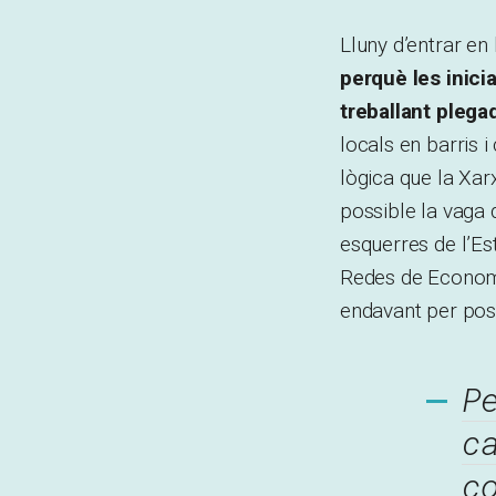
Lluny d’entrar en
perquè les inici
treballant plega
locals en barris 
lògica que la Xar
possible la vaga 
esquerres de l’Es
Redes de Economía
endavant per posi
P
c
c