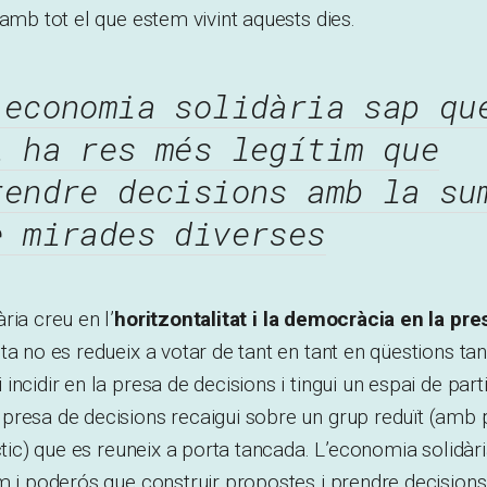
 amb tot el que estem vivint aquests dies.
’economia solidària sap qu
i ha res més legítim que
rendre decisions amb la su
e mirades diverses
ria creu en l’
horitzontalitat i la democràcia en la pr
ta no es redueix a votar de tant en tant en qüestions ta
ncidir en la presa de decisions i tingui un espai de part
presa de decisions recaigui sobre un grup reduït (amb
àctic) que es reuneix a porta tancada. L’economia solidàr
im i poderós que construir propostes i prendre decisio