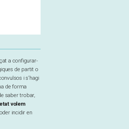
at a configurar-
iques de partit o
convulsos i s’hagi
ona de forma
de saber trobar,
ietat volem
oder incidir en