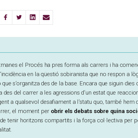
tmanes el Procés ha pres forma als carrers i ha començ
’incidència en la qüestió sobiranista que no respon a lòg
ó que s’organitza des de la base. Encara que siguin dies 
 des del carrer a les agressions d’un estat que reacci
sigent a qualsevol desafiament a l’statu quo, també hem 
arrer, el moment per
obrir els debats sobre quina soc
de tenir horitzons compartits i la força col·lectiva per p
litat.