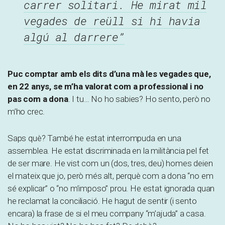
carrer solitari. He mirat mil
vegades de reüll si hi havia
algú al darrere”
Puc comptar amb els dits d’una mà les vegades que,
en 22 anys, se m’ha valorat com a professional i no
pas com a dona
. I tu… No ho sabies? Ho sento, però no
m’ho crec.
Saps què? També he estat interrompuda en una
assemblea. He estat discriminada en la militància pel fet
de ser mare. He vist com un (dos, tres, deu) homes deien
el mateix que jo, però més alt, perquè com a dona “no em
sé explicar” o “no m’imposo” prou. He estat ignorada quan
he reclamat la conciliació. He hagut de sentir (i sento
encara) la frase de si el meu company “m’ajuda” a casa.