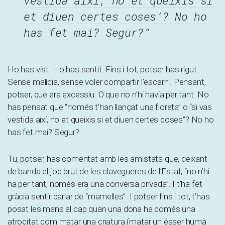
vestida així, no et queixis si
et diuen certes coses’? No ho
has fet mai? Segur?”
Ho has vist. Ho has sentit. Fins i tot, potser has rigut.
Sense malícia, sense voler compartir l’escarni. Pensant,
potser, que era excessiu. O que no n’hi havia per tant. No
has pensat que “només t’han llançat una floreta” o “si vas
vestida així, no et queixis si et diuen certes coses”? No ho
has fet mai? Segur?
Tu, potser, has comentat amb les amistats que, deixant
de banda el joc brut de les clavegueres de l’Estat, “no n’hi
ha per tant, només era una conversa privada”. I t’ha fet
gràcia sentir parlar de “mamelles”. I potser fins i tot, t’has
posat les mans al cap quan una dona ha comès una
atrocitat com matar una criatura (matar un ésser humà