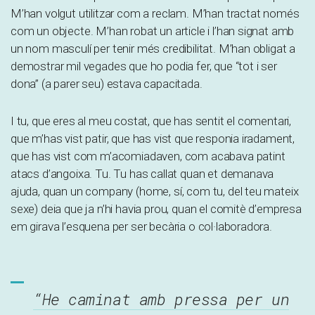
M’han volgut utilitzar com a reclam. M’han tractat només
com un objecte. M’han robat un article i l’han signat amb
un nom masculí per tenir més credibilitat. M’han obligat a
demostrar mil vegades que ho podia fer, que “tot i ser
dona” (a parer seu) estava capacitada.
I tu, que eres al meu costat, que has sentit el comentari,
que m’has vist patir, que has vist que responia iradament,
que has vist com m’acomiadaven, com acabava patint
atacs d’angoixa. Tu. Tu has callat quan et demanava
ajuda, quan un company (home, sí, com tu, del teu mateix
sexe) deia que ja n’hi havia prou, quan el comitè d’empresa
em girava l’esquena per ser becària o col·laboradora.
“He caminat amb pressa per un