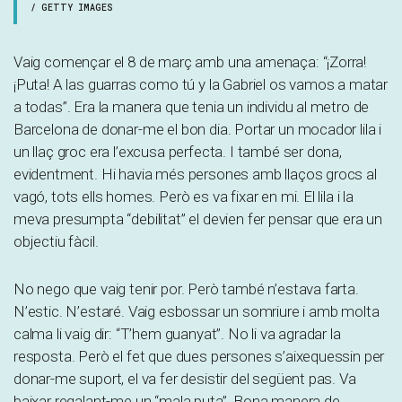
/ GETTY IMAGES
Vaig començar el 8 de març amb una amenaça: “¡Zorra!
¡Puta! A las guarras como tú y la Gabriel os vamos a matar
a todas”. Era la manera que tenia un individu al metro de
Barcelona de donar-me el bon dia. Portar un mocador lila i
un llaç groc era l’excusa perfecta. I també ser dona,
evidentment. Hi havia més persones amb llaços grocs al
vagó, tots ells homes. Però es va fixar en mi. El lila i la
meva presumpta “debilitat” el devien fer pensar que era un
objectiu fàcil.
No nego que vaig tenir por. Però també n’estava farta.
N’estic. N’estaré. Vaig esbossar un somriure i amb molta
calma li vaig dir: “T’hem guanyat”. No li va agradar la
resposta. Però el fet que dues persones s’aixequessin per
donar-me suport, el va fer desistir del següent pas. Va
baixar regalant-me un “mala puta”. Bona manera de