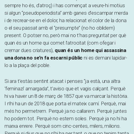
sempre ho és, d’atroç) i has començat a veure-hi motius
si algun “pseudoperiodista” amb ganes d’escampar merda
i de recrear-se en el dolor, ha relacionat el color de la dona
o el seu passat amb el “presumpte” (no ho oblidem)
present. O potser no, però mai no t’has preguntat per què
quan és un home qui comet l’atrocitat (com ofegar i
cremar dues criatures),
quan és un home qui assassina
una dona no se’n fa escarni públic
ni es demani lapidar-
lo a la plaça del poble.
Si ara t’estàs sentint atacat i penses “ja està, una altra
‘feminazi’ amargada”, t’aviso que et vagis calçant. Perquè
hi va haver un 8 de març de 1857 que va marcar la història.
I n’hi ha un de 2018 que porta el mateix camí. Perquè, mai
més ho permetrem. Perquè ja no callarem. Perquè juntes
ho podem tot. Perquè no estem soles. Perquè ja no hi ha
marxa enrere. Perquè som cinc-centes, milers, milions.
Perquè si dius que no n’hi ha per tant, o que no tenim tanta