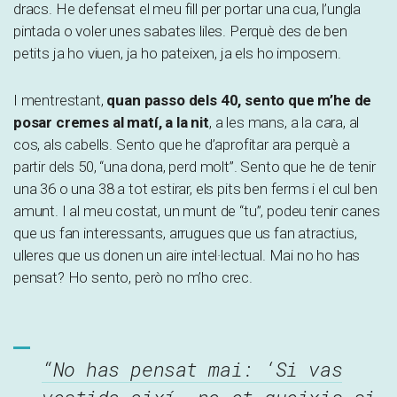
dracs. He defensat el meu fill per portar una cua, l’ungla
pintada o voler unes sabates liles. Perquè des de ben
petits ja ho viuen, ja ho pateixen, ja els ho imposem.
I mentrestant,
quan passo dels 40, sento que m’he de
posar cremes al matí, a la nit
, a les mans, a la cara, al
cos, als cabells. Sento que he d’aprofitar ara perquè a
partir dels 50, “una dona, perd molt”. Sento que he de tenir
una 36 o una 38 a tot estirar, els pits ben ferms i el cul ben
amunt. I al meu costat, un munt de “tu”, podeu tenir canes
que us fan interessants, arrugues que us fan atractius,
ulleres que us donen un aire intel·lectual. Mai no ho has
pensat? Ho sento, però no m’ho crec.
“No has pensat mai: ‘Si vas