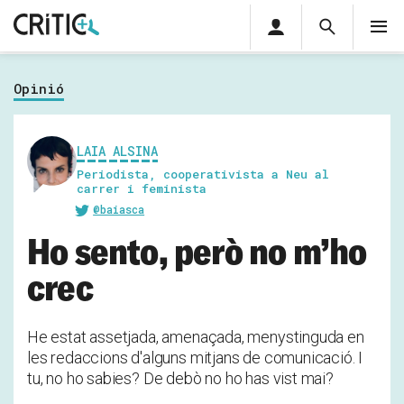
Àrea
Cerca
M
privada
Cerca
Subscriu-t'hi
Cerc
per...
Opinió
Inicia sessió
LAIA ALSINA
Periodista, cooperativista a Neu al
carrer i feminista
@baiasca
Ho sento, però no m’ho
crec
He estat assetjada, amenaçada, menystinguda en
les redaccions d'alguns mitjans de comunicació. I
tu, no ho sabies? De debò no ho has vist mai?