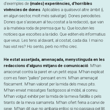
d’exemples de
(males) experiències, d’horribles
vivències de dones
. Aplicables a qualsevol altre àmbit (i,
en algun sector, molt més salvatge). Dones periodistes.
Dones que s’asseuen al teu costat a la redacció, que van
a la mateixa roda de premsa que tu. Que locuten les
notícies que escoltes a la ràdio. Que editen els informatius
que veus. Les tens al davant, al costat, cada dia. I mai no
has vist res? Ho sento, però no m’ho crec.
He estat assetjada, amenaçada, menystinguda en les
redaccions d’alguns mitjans de comunicació
. M’han
arraconat contra la paret en un petit espai. M’han explicat
com es feien “palles” pensant en mi. M’han amenaçat
físicament. M’han valorat per la mida dels meus pits.
M’han enviat missatges fastigosos al mòbil, al correu.
M’han volgut exhibir per la mida de la meva faldilla o pels
tirants de la meva samarreta. M’han ofert feina a canvi de
sexe. M’han dit que no arribaria enlloc si no passava pel llit.