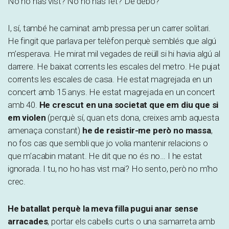
No ho has vist? No ho has fet? De debò?
I, sí, també he caminat amb pressa per un carrer solitari.
He fingit que parlava per telèfon perquè semblés que algú
m’esperava. He mirat mil vegades de reüll si hi havia algú al
darrere. He baixat corrents les escales del metro. He pujat
corrents les escales de casa. He estat magrejada en un
concert amb 15 anys. He estat magrejada en un concert
amb 40.
He crescut en una societat que em diu que si
em violen
(perquè sí, quan ets dona, creixes amb aquesta
amenaça constant)
he de resistir-me però no massa
,
no fos cas que sembli que jo volia mantenir relacions o
que m’acabin matant. He dit que no és no… I he estat
ignorada. I tu, no ho has vist mai? Ho sento, però no m’ho
crec.
He batallat perquè la meva filla pugui anar sense
arracades
, portar els cabells curts o una samarreta amb