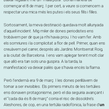
començar el 8 de març. I per cert, a veure si comencem a
respectar una mica més les putes i els seus fills i filles.
Sortosament, la meva destinació quedava molt allunyada
d’aquell incident. Mig miler de dones periodistes ens
trobàvem per dir que ja n’hi havia prou. I ho vam fer. Amb
els somriures i la complicitat a flor de pell. Primer, quan ens
creuàvem pel carrer, després als Jardins Montserrat Roig,
a la ciutat de Barcelona. I ens vam aplegar tenint molt clar
que allò era tan sols una guspira. A la tarda, la
manifestació va deixar palès que s’havia encès la flama.
Però l’endemà era 9 de març. I les dones perillàvem de
tornar a ser invisibles. Els primers minuts de les tertúlies
ens donaven protagonisme, però el dia seguiria avançant i
el “cada dia és 8 de març” corria el risc de dissoldre’s.
Aleshores, de cop, en una tertúlia radiofònica, la frase d’
un