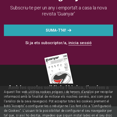
Subscriu-te per un any i emporta't a casa la nova
revista 'Guanyar'
SUMA-T'HI!
Si ja ets subscriptor/a,
inicia sessió
Amb les quotes solidària i bàsica, t'enviem a
casa la nova revista 'Guanyar'
Aquest lloc web utilitza cookies pròpies i de tercers d'anàlisi per recopilar
informació amb la finalitat de millorar els nostres serveis, així com per a
l'anàlisi de la seva navegació. Pot acceptar totes les cookies prement el
botó “Accepto” o configurar-les o rebutjar-ne l'ús fent clic a “Configuració
de Cookies”. L'usuari té la possibilitat de configurar el seu navegador per
tal que, si així ho desitja, impedexi que siguin instal·lades en el seu disc
Opinió