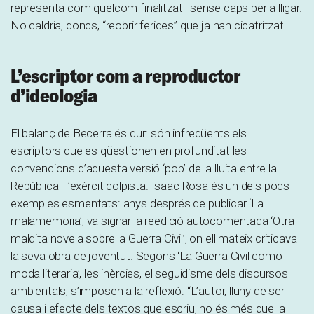
representa com quelcom finalitzat i sense caps per a lligar.
No caldria, doncs, “reobrir ferides” que ja han cicatritzat.
L’escriptor com a reproductor
d’ideologia
El balanç de Becerra és dur: són infreqüents els
escriptors que es qüestionen en profunditat les
convencions d’aquesta versió ‘pop’ de la lluita entre la
República i l’exèrcit colpista. Isaac Rosa és un dels pocs
exemples esmentats: anys després de publicar ‘La
malamemoria’, va signar la reedició autocomentada ‘Otra
maldita novela sobre la Guerra Civil’, on ell mateix criticava
la seva obra de joventut. Segons ‘La Guerra Civil como
moda literaria’, les inèrcies, el seguidisme dels discursos
ambientals, s’imposen a la reflexió: “L’autor, lluny de ser
causa i efecte dels textos que escriu, no és més que la