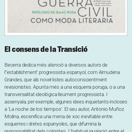
El consens de la Transició
Becerra dedica més atenció a diversos autors de
l”establishment’ progressista espanyol, com Almudena
Grandes, que als novel·listes autoconscientment
revisionistes. Apunta més a una esquerra poruga, o a una
transversalitat ideològica lleument progressista. I
assenyala, per exemple, algunes idees inquietants incloses
a ‘La noche de los tiempos’. El seu autor, Antonio Muñoz
Molina, escenifica una mena de xoc inevitable entre
esquerres i dretes espanyoles, que difumina la
responsabilitat dels colpistes. L’habitual igualació entre el