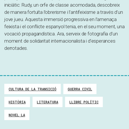
iniciàtic: Rudy, un orfe de classe acomodada, descobreix
de manera fortuïta l’obrerisme i l’antifeixisme a través d’un
jove jueu. Aquesta immersió progressiva en l’amenaça
feixista i el conflicte espanyol tenia, en el seu moment, una
vocació propagandística. Ara, serveix de fotografia d’un
moment de solidaritat internacionalista i d’esperances
derrotades.
CULTURA DE LA TRANSICIÓ
GUERRA CIVIL
HISTÒRIA
LITERATURA
LLIBRE POLÍTIC
NOVEL·LA