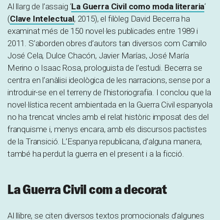
Al llarg de l’assaig ‘
La Guerra Civil como moda literaria
‘
(
Clave Intelectual
, 2015), el filòleg David Becerra ha
examinat més de 150 novel·les publicades entre 1989 i
2011. S’aborden obres d’autors tan diversos com Camilo
José Cela, Dulce Chacón, Javier Marías, José María
Merino o Isaac Rosa, prologuista de l’estudi. Becerra se
centra en l’anàlisi ideològica de les narracions, sense por a
introduir-se en el terreny de l’historiografia. I conclou que la
novel·lística recent ambientada en la Guerra Civil espanyola
no ha trencat vincles amb el relat històric imposat des del
franquisme i, menys encara, amb els discursos pactistes
de la Transició. L’Espanya republicana, d’alguna manera,
també ha perdut la guerra en el present i a la ficció.
La Guerra Civil com a decorat
Al llibre, se citen diversos textos promocionals d’algunes