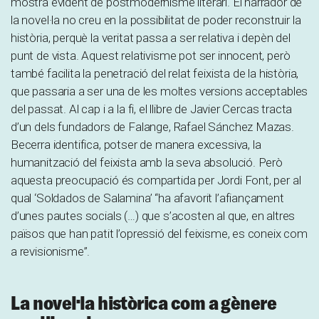
mostra evident de postmodernisme literari. El narrador de
la novel·la no creu en la possibilitat de poder reconstruir la
història, perquè la veritat passa a ser relativa i depèn del
punt de vista. Aquest relativisme pot ser innocent, però
també facilita la penetració del relat feixista de la història,
que passaria a ser una de les moltes versions acceptables
del passat. Al cap i a la fi, el llibre de Javier Cercas tracta
d’un dels fundadors de Falange, Rafael Sánchez Mazas.
Becerra identifica, potser de manera excessiva, la
humanització del feixista amb la seva absolució. Però
aquesta preocupació és compartida per Jordi Font, per al
qual ‘Soldados de Salamina’ “ha afavorit l’afiançament
d’unes pautes socials (…) que s’acosten al que, en altres
països que han patit l’opressió del feixisme, es coneix com
a revisionisme”.
La novel·la històrica com a gènere