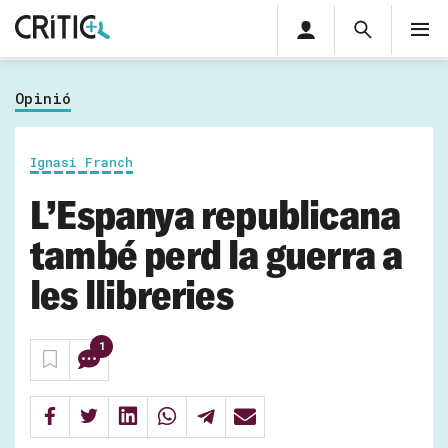
Àrea
Cerca
M
privada
Cerca
Subscriu-t'hi
Cerc
per...
Opinió
Inicia sessió
Ignasi Franch
L’Espanya republicana
també perd la guerra a
les llibreries
1