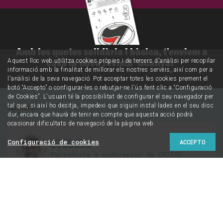
Amb les quotes solidària i bàsica, t'enviem a
casa la nova revista 'Guanyar'
Aquest lloc web utilitza cookies pròpies i de tercers d'anàlisi per recopilar
informació amb la finalitat de millorar els nostres serveis, així com per a
l'anàlisi de la seva navegació. Pot acceptar totes les cookies prement el
botó “Accepto” o configurar-les o rebutjar-ne l'ús fent clic a “Configuració
de Cookies”. L'usuari té la possibilitat de configurar el seu navegador per
Opinió
tal que, si així ho desitja, impedexi que siguin instal·lades en el seu disc
dur, encara que haurà de tenir en compte que aquesta acció podrà
ocasionar dificultats de navegació de la pàgina web.
ROGER PALÀ
Configuració de cookies
ACCEPTO
Periodista i codirector de CRÍTIC
@RogerPala
Apunts (no
hiperventilats) sobre