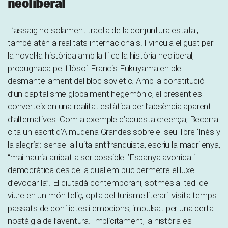
neoliberal
L’assaig no solament tracta de la conjuntura estatal,
també atén a realitats internacionals. I vincula el gust per
la novel·la històrica amb la fi de la història neoliberal,
propugnada pel filòsof Francis Fukuyama en ple
desmantellament del bloc soviètic. Amb la constitució
d’un capitalisme globalment hegemònic, el present es
converteix en una realitat estàtica per l’absència aparent
d’alternatives. Com a exemple d’aquesta creença, Becerra
cita un escrit d’Almudena Grandes sobre el seu llibre ‘Inés y
la alegría’: sense la lluita antifranquista, escriu la madrilenya,
“mai hauria arribat a ser possible l’Espanya avorrida i
democràtica des de la qual em puc permetre el luxe
d’evocar-la”. El ciutadà contemporani, sotmès al tedi de
viure en un món feliç, opta pel turisme literari: visita temps
passats de conflictes i emocions, impulsat per una certa
nostàlgia de l’aventura. Implícitament, la història es