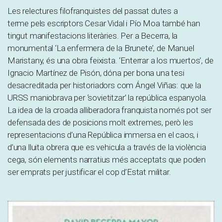
Les relectures filofranquistes del passat dutes a
terme pels escriptors Cesar Vidal i Pío Moa també han
tingut manifestacions literàries. Per a Becerra, la
monumental ‘La enfermera de la Brunete’, de Manuel
Maristany, és una obra feixista. ‘Enterrar a los muertos’, de
Ignacio Martínez de Pisón, dóna per bona una tesi
desacreditada per historiadors com Ángel Viñas: que la
URSS maniobrava per ‘sovietitzar’ la república espanyola.
La idea de la croada alliberadora franquista només pot ser
defensada des de posicions molt extremes, però les
representacions d’una República immersa en el caos, i
d’una lluita obrera que es vehicula a través de la violència
cega, són elements narratius més acceptats que poden
ser emprats per justificar el cop d’Estat militar.