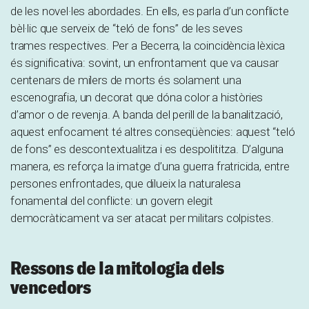
de les novel·les abordades. En ells, es parla d’un conflicte
bèl·lic que serveix de “teló de fons” de les seves
trames respectives. Per a Becerra, la coincidència lèxica
és significativa: sovint, un enfrontament que va causar
centenars de milers de morts és solament una
escenografia, un decorat que dóna color a històries
d’amor o de revenja. A banda del perill de la banalització,
aquest enfocament té altres conseqüències: aquest “teló
de fons” es descontextualitza i es despolititza. D’alguna
manera, es reforça la imatge d’una guerra fratricida, entre
persones enfrontades, que dilueix la naturalesa
fonamental del conflicte: un govern elegit
democràticament va ser atacat per militars colpistes.
Ressons de la mitologia dels
vencedors