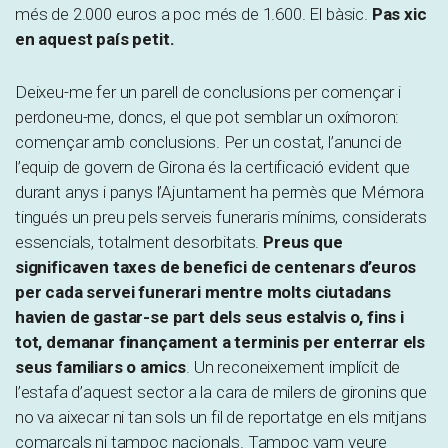
més de 2.000 euros a poc més de 1.600. El bàsic.
Pas xic
en aquest país petit.
Deixeu-me fer un parell de conclusions per començar i
perdoneu-me, doncs, el que pot semblar un oxímoron:
començar amb conclusions. Per un costat, l’anunci de
l’equip de govern de Girona és la certificació evident que
durant anys i panys l’Ajuntament ha permès que Mémora
tingués un preu pels serveis funeraris mínims, considerats
essencials, totalment desorbitats.
Preus que
significaven taxes de benefici de centenars d’euros
per cada servei funerari mentre molts ciutadans
havien de gastar-se part dels seus estalvis o, fins i
tot, demanar finançament a terminis per enterrar els
seus familiars o amics
. Un reconeixement implícit de
l’estafa d’aquest sector a la cara de milers de gironins que
no va aixecar ni tan sols un fil de reportatge en els mitjans
comarcals ni tampoc nacionals. Tampoc vam veure