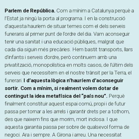
Parlem de República.
Com a mínim a Catalunya perquè a
l’Estat ja ningú la porta al programa. I en la construcció
d’aquesta hauríem de situar temes com el dels serveis
funeraris al primer punt de l’ordre del dia. Vam aconseguir
tenir una sanitat i una educació públiques, malgrat que
cada dia siguin més precàries. Hem bastit transports, llars
d’infants i serveis d’ordre, però continuem amb una
privatització, monopolística en molts casos, de l’últim dels
serveis que necessitem en el nostre trànsit per la Terra, el
funerari.
I d’aquesta lògica n’hauríem d’aconseguir
sortir. Com a mínim, si realment volem dotar de
contingut la idea metafísica del “país nou”.
Perquè
finalment constituir aquest espai comú, propi i de futur
passa per tornar a les arrels i garantir drets per a tothom,
des que naixem fins que morim, mort inclosa. I que
aquesta garantia passa per sobre de qualsevol forma de
negoci. Ara i sempre. A Girona i arreu. Una necessitat