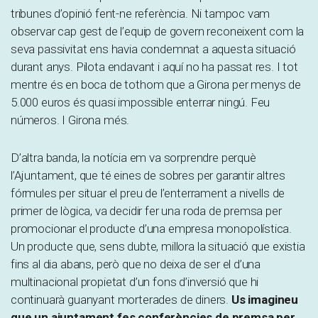
tribunes d’opinió fent-ne referència. Ni tampoc vam
observar cap gest de l’equip de govern reconeixent com la
seva passivitat ens havia condemnat a aquesta situació
durant anys. Pilota endavant i aquí no ha passat res. I tot
mentre és en boca de tothom que a Girona per menys de
5.000 euros és quasi impossible enterrar ningú. Feu
números. I Girona més.
D’altra banda, la notícia em va sorprendre perquè
l’Ajuntament, que té eines de sobres per garantir altres
fórmules per situar el preu de l’enterrament a nivells de
primer de lògica, va decidir fer una roda de premsa per
promocionar el producte d’una empresa monopolística.
Un producte que, sens dubte, millora la situació que existia
fins al dia abans, però que no deixa de ser el d’una
multinacional propietat d’un fons d’inversió que hi
continuarà guanyant morterades de diners.
Us imagineu
que un ajuntament fes conferències de premsa per