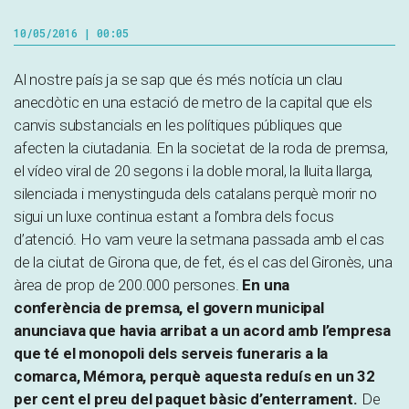
10/05/2016 | 00:05
Al nostre país ja se sap que és més notícia un clau
anecdòtic en una estació de metro de la capital que els
canvis substancials en les polítiques públiques que
afecten la ciutadania. En la societat de la roda de premsa,
el vídeo viral de 20 segons i la doble moral, la lluita llarga,
silenciada i menystinguda dels catalans perquè morir no
sigui un luxe continua estant a l’ombra dels focus
d’atenció. Ho vam veure la setmana passada amb el cas
de la ciutat de Girona que, de fet, és el cas del Gironès, una
àrea de prop de 200.000 persones.
En una
conferència de premsa, el govern municipal
anunciava que havia arribat a un acord amb l’empresa
que té el monopoli dels serveis funeraris a la
comarca, Mémora, perquè aquesta reduís en un 32
per cent el preu del paquet bàsic d’enterrament.
De