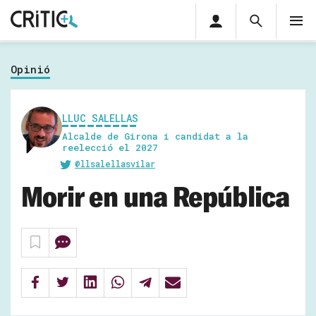
Àrea
Cerca
M
privada
Cerca
Subscriu-t'hi
Cerc
per...
Opinió
Inicia sessió
LLUC SALELLAS
Alcalde de Girona i candidat a la
reelecció el 2027
@llsalellasvilar
Morir en una República