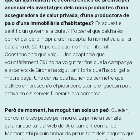
anunciar els avantatges dels nous productes d’una
asseguradora de salut privada, d’una productora de
pa o d’una immobiliària d’habitatges?
És aquest el
sentit d’un govern a la ciutat? Potser el que caldria és
començar pel principi, ara sí, i adaptar la normativa a la llei
catalana de 2010, perquè aquí no hi ha Tribunal
Constitucional que valgui. Una adaptació que
voluntàriament CiU no ha volgut fer fins que la campanya
als carrers de Girona ha sigut tant forta que l’ha obligat a
moure peça. Uns canvis que haurien de permetre que
d’altres empreses i/o el propi consistori prenguessin part
activa en els serveis funeraris a la comarca.
Però de moment, ha mogut tan sols un peó
. Queden,
doncs, moltes peces per moure. La primera i senzilla:
garantir que tant al web de l’Ajuntament com al de
Mémora s’hi puguin trobar els preus tant dels paquets que