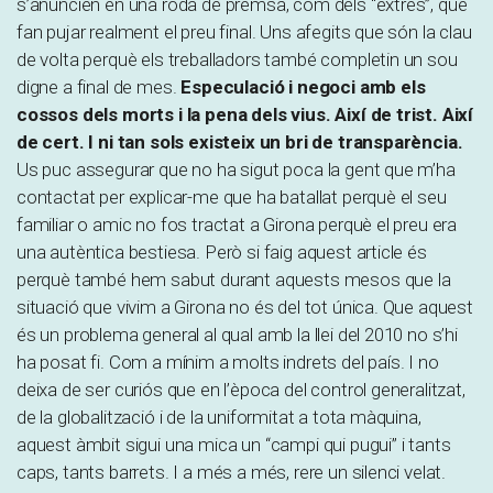
s’anuncien en una roda de premsa, com dels “extres”, que
fan pujar realment el preu final. Uns afegits que són la clau
de volta perquè els treballadors també completin un sou
digne a final de mes.
Especulació i negoci amb els
cossos dels morts i la pena dels vius. Així de trist. Així
de cert. I ni tan sols existeix un bri de transparència.
Us puc assegurar que no ha sigut poca la gent que m’ha
contactat per explicar-me que ha batallat perquè el seu
familiar o amic no fos tractat a Girona perquè el preu era
una autèntica bestiesa. Però si faig aquest article és
perquè també hem sabut durant aquests mesos que la
situació que vivim a Girona no és del tot única. Que aquest
és un problema general al qual amb la llei del 2010 no s’hi
ha posat fi. Com a mínim a molts indrets del país. I no
deixa de ser curiós que en l’època del control generalitzat,
de la globalització i de la uniformitat a tota màquina,
aquest àmbit sigui una mica un “campi qui pugui” i tants
caps, tants barrets. I a més a més, rere un silenci velat.