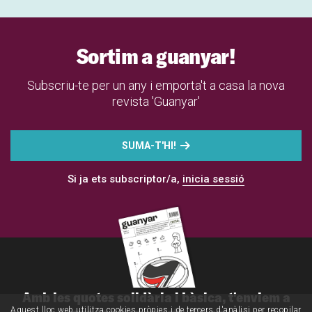
Sortim a guanyar!
Subscriu-te per un any i emporta't a casa la nova
revista 'Guanyar'
SUMA-T'HI!
Si ja ets subscriptor/a,
inicia sessió
Amb les quotes solidària i bàsica, t'enviem a
Aquest lloc web utilitza cookies pròpies i de tercers d'anàlisi per recopilar