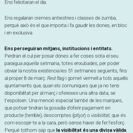
Ens felicitaran el dia.
Ens regalaran cremes antiestries i classes de zumba,
perquè això és el que importa i fa gaudir les dones, en bloc
i en exclusiva.
Ens perseguiran mitjans, institucions i entitats.
Perdran el cul per posar dones a fer coses sota el seu
paraigua
aquella
setmana, totes enxubades, per poder
obviar la nostra existència les 51 setmanes següents, fins
al proper 8 de març.
Red flag
i gomet vermell a tots aquells
ajuntaments que, quan els comuniques que ja no tens
disponibilitat per al març i ofereixes una altra data, se
t’espolsen. Una menció especial també de les marques,
que potser tindran la gosadia d’oferir pagament en
producte (terrible), descomptes (pitjor) o
visibilitat
, que és
com escopir-te a la cara, però sense haver de fer l’esforç.
Perquè tothom sap que
la visibilitat és una divisa vàlida