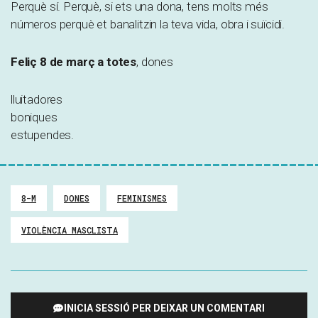
Perquè sí. Perquè, si ets una dona, tens molts més
números perquè et banalitzin la teva vida, obra i suïcidi.
Feliç 8 de març a totes
, dones
lluitadores
boniques
estupendes.
8-M
DONES
FEMINISMES
VIOLÈNCIA MASCLISTA
INICIA SESSIÓ PER DEIXAR UN COMENTARI