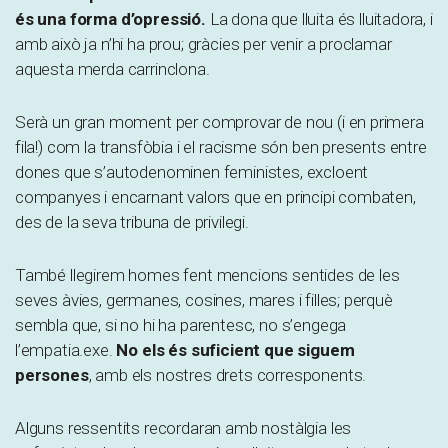
és una forma d’opressió.
La dona que lluita és lluitadora, i
amb això ja n’hi ha prou; gràcies per venir a proclamar
aquesta merda carrinclona.
Serà un gran moment per comprovar de nou (i en primera
fila!) com la transfòbia i el racisme són ben presents entre
dones que s’autodenominen feministes, excloent
companyes i encarnant valors que en principi combaten,
des de la seva tribuna de privilegi.
També llegirem homes fent mencions sentides de les
seves àvies, germanes, cosines, mares i filles; perquè
sembla que, si no hi ha parentesc, no s’engega
l’empatia.exe.
No els és suficient que siguem
persones
, amb els nostres drets corresponents.
Alguns ressentits recordaran amb nostàlgia les