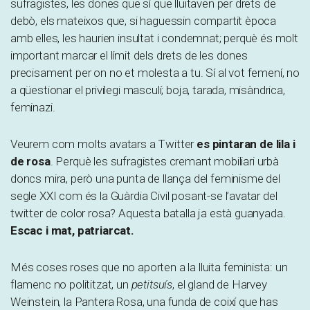
sufragistes, les dones que sí que lluitaven per drets de
debò, els mateixos que, si haguessin compartit època
amb elles, les haurien insultat i condemnat; perquè és molt
important marcar el límit dels drets de les dones
precisament per on no et molesta a tu. Sí al vot femení, no
a qüestionar el privilegi masculí; boja, tarada, misàndrica,
feminazi.
Veurem com molts avatars a Twitter
es pintaran de lila i
de rosa
. Perquè les sufragistes cremant mobiliari urbà
doncs mira, però una punta de llança del feminisme del
segle XXI com és la Guàrdia Civil posant-se l’avatar del
twitter de color rosa? Aquesta batalla ja està guanyada.
Escac i mat, patriarcat.
Més coses roses que no aporten a la lluita feminista: un
flamenc no polititzat, un
petitsuís
, el gland de Harvey
Weinstein, la Pantera Rosa, una funda de coixí que has