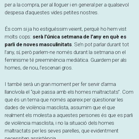
per a la compra, per al lloguer i en general per a qualsevol
despesa d’aquestes vides petites nostres.
És com si ja ho estiguéssim veient, perquè ho hem vist
molts cops:
serà l’única setmana de l’any en què es
parli de noves masculinitats
. Se’n pot parlar durant tot
l’any, sí, però parlem-ne només durant la setmana on el
feminisme té preeminència mediàtica. Guardem per als
homes, de nou, l’escenari gros.
I també serà un gran moment per fer servir d’arma
llancívola el “què passa amb els homes maltractats”. Com
que és un tema que només apareix per qüestionar les
dades de violència masclista, assumim que el que
realment els molesta a aquestes persones és que es parli
de violència masclista, i no la situació dels homes
maltractats per les seves parelles, que evidentment
necessiten assistència.