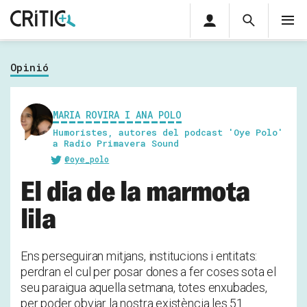
Àrea
Cerca
M
privada
Cerca
Subscriu-t'hi
Cerc
per...
Opinió
Inicia sessió
MARIA ROVIRA I ANA POLO
Humoristes, autores del podcast 'Oye Polo'
a Radio Primavera Sound
@oye_polo
El dia de la marmota
lila
Ens perseguiran mitjans, institucions i entitats:
perdran el cul per posar dones a fer coses sota el
seu paraigua aquella setmana, totes enxubades,
per poder obviar la nostra existència les 51