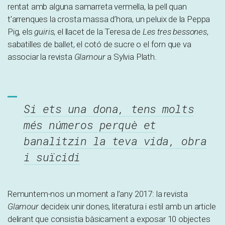
rentat amb alguna samarreta vermella, la pell quan
t’arrenques la crosta massa d’hora, un peluix de la Peppa
Pig, els
guiris
, el llacet de la Teresa de
Les tres bessones
,
sabatilles de ballet, el cotó de sucre o el forn que va
associar la revista
Glamour
a Sylvia Plath.
Si ets una dona, tens molts
més números perquè et
banalitzin la teva vida, obra
i suïcidi
Remuntem-nos un moment a l’any 2017: la revista
Glamour
decideix unir dones, literatura i estil amb un article
delirant que consistia bàsicament a exposar 10 objectes