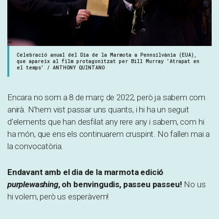
Celebració anual del Dia de la Marmota a Pennsilvània (EUA),
que apareix al film protagonitzat per Bill Murray 'Atrapat en
el temps' / ANTHONY QUINTANO
Encara no som a 8 de març de 2022, però ja sabem com
anirà. N’hem vist passar uns quants, i hi ha un seguit
d’elements que han desfilat any rere any i sabem, com hi
ha món, que ens els continuarem cruspint. No fallen mai a
la convocatòria.
Endavant amb el dia de la marmota edició
purplewashing
, oh benvingudis, passeu passeu!
No us
hi volem, però us esperàvem!