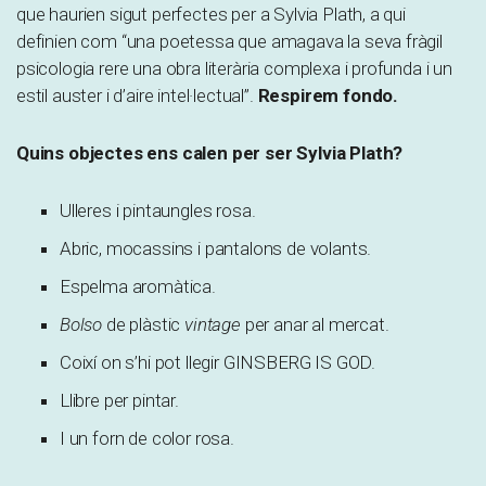
que haurien sigut perfectes per a Sylvia Plath, a qui
definien com “una poetessa que amagava la seva fràgil
psicologia rere una obra literària complexa i profunda i un
estil auster i d’aire intel·lectual”.
Respirem fondo.
Quins objectes ens calen per ser Sylvia Plath?
Ulleres i pintaungles rosa.
Abric, mocassins i pantalons de volants.
Espelma aromàtica.
Bolso
de plàstic
vintage
per anar al mercat.
Coixí on s’hi pot llegir GINSBERG IS GOD.
Llibre per pintar.
I un forn de color rosa.