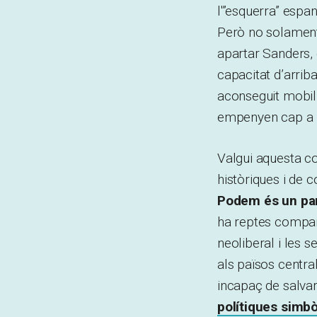
l'”esquerra” espan
Però no solament 
apartar Sanders,
capacitat d’arrib
aconseguit mobili
empenyen cap a un
Valgui aquesta c
històriques i de 
Podem és un par
ha reptes comparti
neoliberal i les
als països central
incapaç de salvar
polítiques simbò