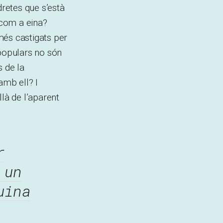
retes que s’està
 com a eina?
més castigats per
 populars no són
 de la
amb ell? I
là de l’aparent
r
 un
uina