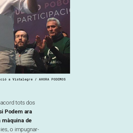
nció a Vistalegre / AHORA PODEMOS
’acord tots dos
 si Podem ara
la màquina de
cies, o impugnar-