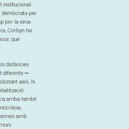
 institucional.
ll demòcrata per
p per la seva
rra, Corbyn ha
bour, que
es distàncies
t diferents
—
obstant això, hi
obalització
ica arriba també
emocràcia,
ta només amb
imoni