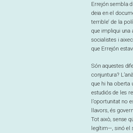
Errejón sembla d
deia en el docum
terrible’ de la po
que impliqui una 
socialistes i aixe
que Errejón estav
Són aquestes dife
conjuntura? L’anà
que hi ha oberta u
estudiós de les r
l’oportunitat no e
llavors, és gove
Tot això, sense q
legítim—, sinó el 