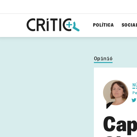
POLÍTICA
SOCIA
Cerca
per...
Opinió
N
P
Cap