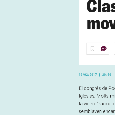
Cla
mov
16/02/2017 | 20:00
El congrés de Po
Iglesias. Molts m
la vinent “radical
semblaven encarn