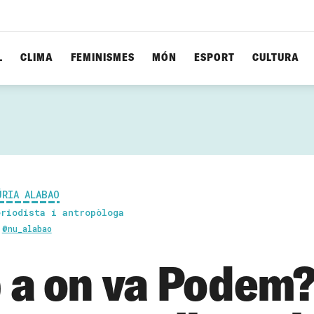
L
CLIMA
FEMINISMES
MÓN
ESPORT
CULTURA
ÚRIA ALABAO
eriodista i antropòloga
@nu_alabao
 a on va Podem