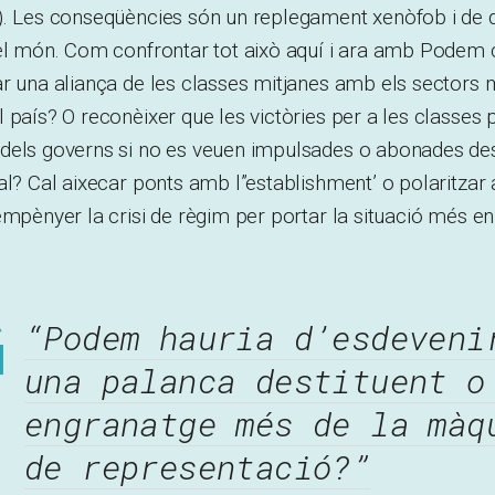
). Les conseqüències són un replegament xenòfob i de d
 el món. Com confrontar tot això aquí i ara amb Podem
r una aliança de les classes mitjanes amb els sectors 
 país? O reconèixer que les victòries per a les classes
dels governs si no es veuen impulsades o abonades des
al? Cal aixecar ponts amb l”establishment’ o polaritzar 
empènyer la crisi de règim per portar la situació més enl
“Podem hauria d’esdeveni
una palanca destituent o
engranatge més de la màq
de representació?”