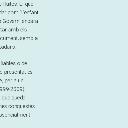
luites. El que
dar com “l”enfant
 de Govern, encara
ntar amb els
 document, sembla
tadans.
liables o de
ic presentat és
e, per a un
 1999-2009),
El que queda,
nes conquestes.
essencialment