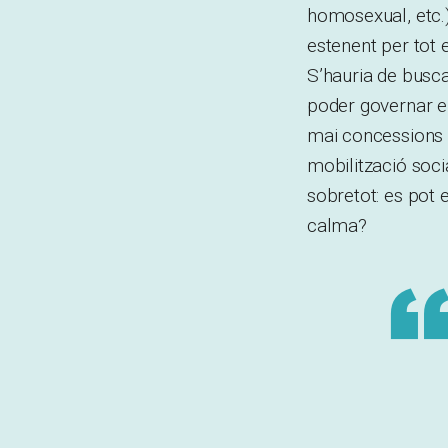
homosexual, etc.
estenent per tot
S’hauria de busca
poder governar el
mai concessions 
mobilització soci
sobretot: es pot 
calma?