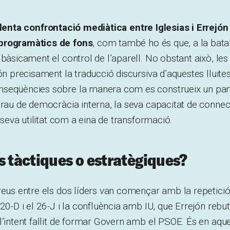
olenta confrontació mediàtica entre Iglesias i Errejó
programàtics de fons
, com també ho és que, a la batal
 bàsicament el control de l’aparell. No obstant això, les
són precisament la traducció discursiva d’aquestes lluit
seqüències sobre la manera com es construeix un part
grau de democràcia interna, la seva capacitat de connec
a seva utilitat com a eina de transformació.
s tàctiques o estratègiques?
reus entre els dos líders van començar amb la repetició
 20-D i el 26-J i la confluència amb IU, que Errejón rebu
l’intent fallit de formar Govern amb el PSOE. És en aqu