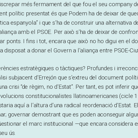
iscrepar més fermament del que fou el seu company de l
ent polític presentat és que Podem ha de deixar de que
lítica espanyola” i que s’ha de construir una alternativa
aliança amb el PSOE. Per això s’ha de deixar de confro
car ponts. I fins i tot, encara que això no ho digui en el
a disposat a donar el Govern a l’aliança entre PSOE-Ciu
rències estratègiques o tàctiques? Profundes i irreconci
lisi subjacent d’Errejón que s’extreu del document polít
na crisi “de règim, no d’Estat”. Per tant, es pot inferir qu
evolucions constitucionalistes llatinoamericanes (cicle
staria aquí a l’altura d’una radical reordenació d’Estat. 
rnar; governar demostrant que es poden aconseguir algu
üestionar el marc institucional —que encara considera 
seu ús.