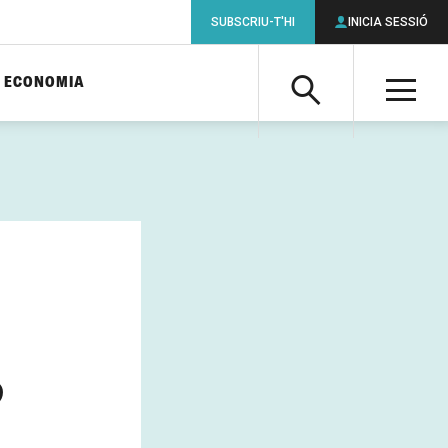
SUBSCRIU-T'HI
INICIA SESSIÓ
ECONOMIA
Cerca
M
Cerca
?