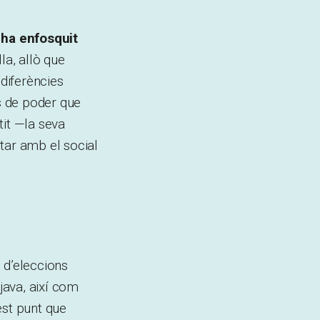
n ha enfosquit
la, allò que
 diferències
es de poder que
it —la seva
tar amb el social
 d’eleccions
tjava, així com
est punt que