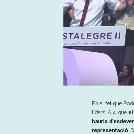
En el fet que Po
líders. Així que
el
hauria d’esdeve
representació
. 