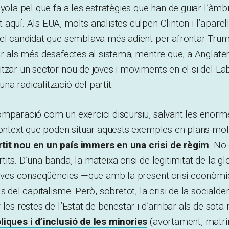
yola pel que fa a les estratègies que han de guiar l’àmbit
aquí. Als EUA, molts analistes culpen Clinton i l’apare
 el candidat que semblava més adient per afrontar Trum
ar als més desafectes al sistema; mentre que, a Anglate
tzar un sector nou de joves i moviments en el si del La
a radicalització del partit.
omparació com un exercici discursiu, salvant les enorm
context que poden situar aquests exemples en plans mol
tit nou en un país immers en una crisi de règim
. No 
ts. D’una banda, la mateixa crisi de legitimitat de la gl
 seves conseqüències —que amb la present crisi econòm
s del capitalisme. Però, sobretot, la crisi de la sociald
 les restes de l’Estat de benestar i d’arribar als de so
liques i d’inclusió de les minories
(avortament, matr