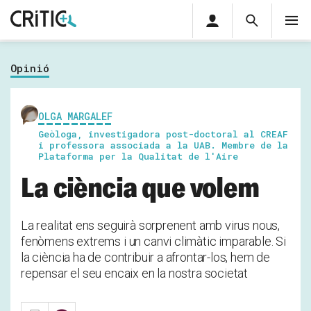
Àrea
Cerca
M
privada
Cerca
Subscriu-t'hi
Cerc
per...
Opinió
Inicia sessió
OLGA MARGALEF
Geòloga, investigadora post-doctoral al CREAF
i professora associada a la UAB. Membre de la
Plataforma per la Qualitat de l'Aire
La ciència que volem
La realitat ens seguirà sorprenent amb virus nous,
fenòmens extrems i un canvi climàtic imparable. Si
la ciència ha de contribuir a afrontar-los, hem de
repensar el seu encaix en la nostra societat