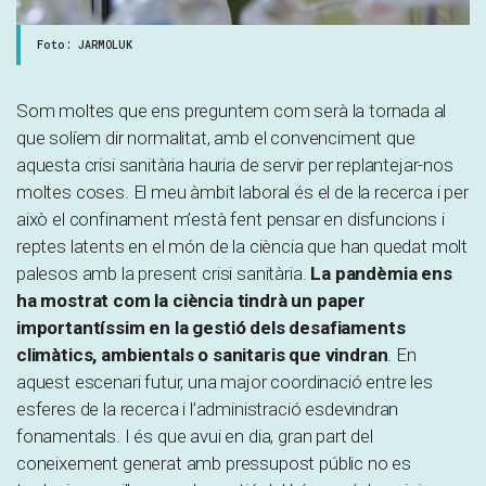
Foto: JARMOLUK
Som moltes que ens preguntem com serà la tornada al
que solíem dir normalitat, amb el convenciment que
aquesta crisi sanitària hauria de servir per replantejar-nos
moltes coses. El meu àmbit laboral és el de la recerca i per
això el confinament m’està fent pensar en disfuncions i
reptes latents en el món de la ciència que han quedat molt
palesos amb la present crisi sanitària.
La pandèmia ens
ha mostrat com la ciència tindrà un paper
importantíssim en la gestió dels desafiaments
climàtics, ambientals o sanitaris que vindran
. En
aquest escenari futur, una major coordinació entre les
esferes de la recerca i l’administració esdevindran
fonamentals. I és que avui en dia, gran part del
coneixement generat amb pressupost públic no es