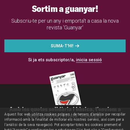
Sortim a guanyar!
Subscriu-te per un any i emporta't a casa la nova
revista 'Guanyar'
SUMA-T'HI!
Si ja ets subscriptor/a,
inicia sessió
Amb les quotes solidària i bàsica, t'enviem a
casa la nova revista 'Guanyar'
Aquest lloc web utilitza cookies pròpies i de tercers d'anàlisi per recopilar
informació amb la finalitat de millorar els nostres serveis, així com per a
l'anàlisi de la seva navegació. Pot acceptar totes les cookies prement el