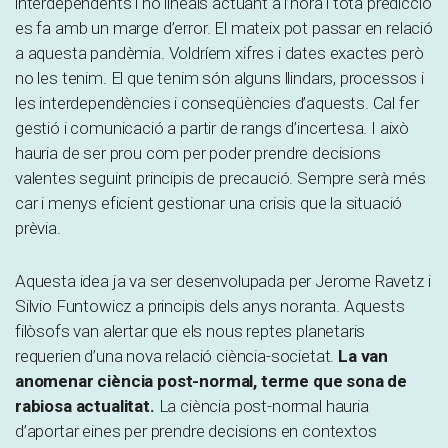
interdependents i no lineals actuant a l’hora i tota predicció
es fa amb un marge d’error. El mateix pot passar en relació
a aquesta pandèmia. Voldríem xifres i dates exactes però
no les tenim. El que tenim són alguns llindars, processos i
les interdependències i conseqüències d’aquests. Cal fer
gestió i comunicació a partir de rangs d’incertesa. I això
hauria de ser prou com per poder prendre decisions
valentes seguint principis de precaució. Sempre serà més
car i menys eficient gestionar una crisis que la situació
prèvia.
Aquesta idea ja va ser desenvolupada per Jerome Ravetz i
Silvio Funtowicz a principis dels anys noranta. Aquests
filòsofs van alertar que els nous reptes planetaris
requerien d’una nova relació ciència-societat.
La van
anomenar ciència post-normal, terme que sona de
rabiosa actualitat.
La ciència post-normal hauria
d’aportar eines per prendre decisions en contextos