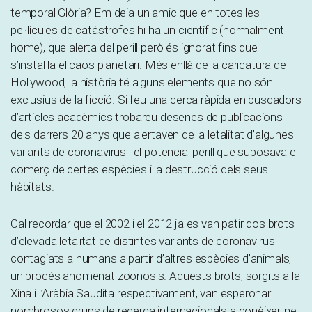
temporal Glòria? Em deia un amic que en totes les
pel·lícules de catàstrofes hi ha un científic (normalment
home), que alerta del perill però és ignorat fins que
s’instal·la el caos planetari. Més enllà de la caricatura de
Hollywood, la història té alguns elements que no són
exclusius de la ficció. Si feu una cerca ràpida en buscadors
d’articles acadèmics trobareu desenes de publicacions
dels darrers 20 anys que alertaven de la letalitat d’algunes
variants de coronavirus i el potencial perill que suposava el
comerç de certes espècies i la destrucció dels seus
hàbitats.
Cal recordar que el 2002 i el 2012 ja es van patir dos brots
d’elevada letalitat de distintes variants de coronavirus
contagiats a humans a partir d’altres espècies d’animals,
un procés anomenat zoonosis. Aquests brots, sorgits a la
Xina i l’Aràbia Saudita respectivament, van esperonar
nombrosos grups de recerca internacionals a conèixer-ne