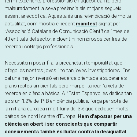
tenim excel·lents professionals en aquest camp, però
malauradament la seva presència als mitjans segueix
essent anecdòtica. Aquesta és una reivindicació de molta
actualitat, com mostra el recent
manifest
signat per
l’Associació Catalana de Comunicació Científica i més de
40 entitats del sector, incloent-hi nombrosos centres de
recerca i col·legis professionals.
Necessitem posar fi a la precarietat i temporalitat que
ofega les nostres joves i no tan joves investigadores. Ens
cal una major inversió en recerca orientada a superar els
grans reptes ambientals però mai per tancar l’aixeta de
recerca en ciència bàsica. A l’Estat Espanyol es dedica tan
sols un 1.2% del PIB en ciència pública, força per sota de
la mitjana europea i molt lluny del 3% que dediquen molts
països del nord i centre d’Europa.
Hem d’apostar per una
ciència en obert i ser conscients que compartir
coneixements també és lluitar contra la desigualtat
.