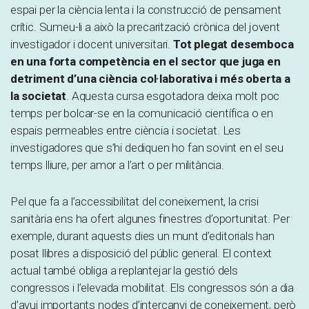
espai per la ciència lenta i la construcció de pensament
crític. Sumeu-li a això la precarització crònica del jovent
investigador i docent universitari.
Tot plegat desemboca
en una forta competència en el sector que juga en
detriment d’una ciència col·laborativa i més oberta a
la societat
. Aquesta cursa esgotadora deixa molt poc
temps per bolcar-se en la comunicació científica o en
espais permeables entre ciència i societat. Les
investigadores que s’hi dediquen ho fan sovint en el seu
temps lliure, per amor a l’art o per militància.
Pel que fa a l’accessibilitat del coneixement, la crisi
sanitària ens ha ofert algunes finestres d’oportunitat. Per
exemple, durant aquests dies un munt d’editorials han
posat llibres a disposició del públic general. El context
actual també obliga a replantejar la gestió dels
congressos i l’elevada mobilitat. Els congressos són a dia
d’avui importants nodes d’intercanvi de coneixement, però