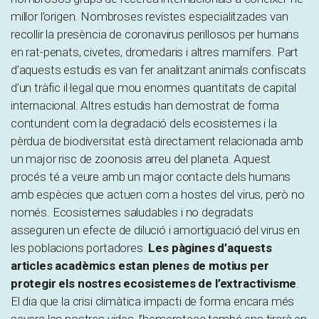
millor l’origen. Nombroses revistes especialitzades van
recollir la presència de coronavirus perillosos per humans
en rat-penats, civetes, dromedaris i altres mamífers. Part
d’aquests estudis es van fer analitzant animals confiscats
d’un tràfic il·legal que mou enormes quantitats de capital
internacional. Altres estudis han demostrat de forma
contundent com la degradació dels ecosistemes i la
pèrdua de biodiversitat està directament relacionada amb
un major risc de zoonosis arreu del planeta. Aquest
procés té a veure amb un major contacte dels humans
amb espècies que actuen com a hostes del virus, però no
només. Ecosistemes saludables i no degradats
asseguren un efecte de dilució i amortiguació del virus en
les poblacions portadores.
Les pàgines d’aquests
articles acadèmics estan plenes de motius per
protegir els nostres ecosistemes de l’extractivisme
.
El dia que la crisi climàtica impacti de forma encara més
severa les nostres vides, l’hemeroteca també ens tirarà en