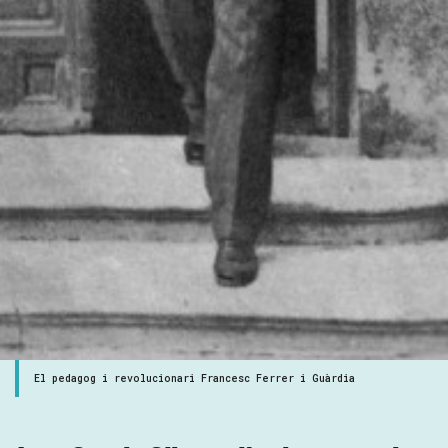
El pedagog i revolucionari Francesc Ferrer i Guàrdia