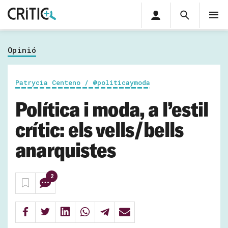
Àrea
Cerca
M
privada
Cerca
Subscriu-t'hi
Cerc
per...
Opinió
Inicia sessió
Patrycia Centeno / @politicaymoda
Política i moda, a l’estil
crític: els vells/bells
anarquistes
2