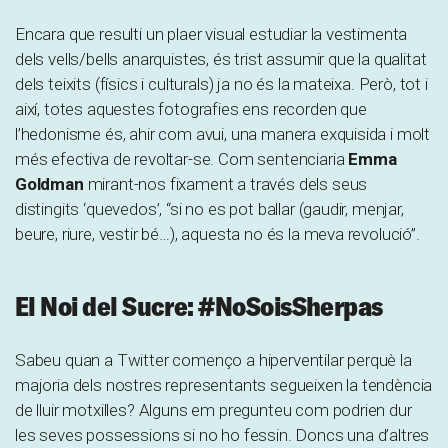
Encara que resulti un plaer visual estudiar la vestimenta
dels vells/bells anarquistes, és trist assumir que la qualitat
dels teixits (físics i culturals) ja no és la mateixa. Però, tot i
així, totes aquestes fotografies ens recorden que
l’hedonisme és, ahir com avui, una manera exquisida i molt
més efectiva de revoltar-se. Com sentenciaria
Emma
Goldman
mirant-nos fixament a través dels seus
distingits ‘quevedos’, “si no es pot ballar (gaudir, menjar,
beure, riure, vestir bé…), aquesta no és la meva revolució”.
El Noi del Sucre: #NoSoisSherpas
Sabeu quan a Twitter començo a hiperventilar perquè la
majoria dels nostres representants segueixen la tendència
de lluir motxilles? Alguns em pregunteu com podrien dur
les seves possessions si no ho fessin. Doncs una d’altres