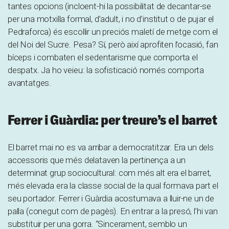
tantes opcions (incloent-hi la possibilitat de decantar-se
per una motxilla formal, d’adult, i no d’institut o de pujar el
Pedraforca) és escollir un preciós maletí de metge com el
del Noi del Sucre. Pesa? Sí, però així aprofiten l’ocasió, fan
bíceps i combaten el sedentarisme que comporta el
despatx. Ja ho veieu: la sofisticació només comporta
avantatges.
Ferrer i Guàrdia: per treure’s el barret
El barret mai no es va arribar a democratitzar. Era un dels
accessoris que més delataven la pertinença a un
determinat grup sociocultural: com més alt era el barret,
més elevada era la classe social de la qual formava part el
seu portador. Ferrer i Guàrdia acostumava a lluir-ne un de
palla (conegut com de pagès). En entrar a la presó, l’hi van
substituir per una gorra. “Sincerament, semblo un