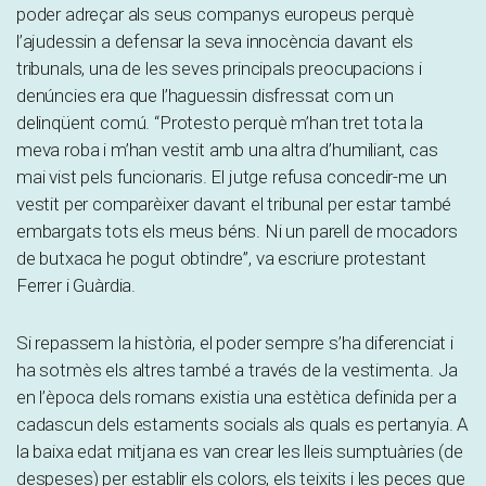
poder adreçar als seus companys europeus perquè
l’ajudessin a defensar la seva innocència davant els
tribunals, una de les seves principals preocupacions i
denúncies era que l’haguessin disfressat com un
delinqüent comú. “Protesto perquè m’han tret tota la
meva roba i m’han vestit amb una altra d’humiliant, cas
mai vist pels funcionaris. El jutge refusa concedir-me un
vestit per comparèixer davant el tribunal per estar també
embargats tots els meus béns. Ni un parell de mocadors
de butxaca he pogut obtindre”, va escriure protestant
Ferrer i Guàrdia.
Si repassem la història, el poder sempre s’ha diferenciat i
ha sotmès els altres també a través de la vestimenta. Ja
en l’època dels romans existia una estètica definida per a
cadascun dels estaments socials als quals es pertanyia. A
la baixa edat mitjana es van crear les lleis sumptuàries (de
despeses) per establir els colors, els teixits i les peces que