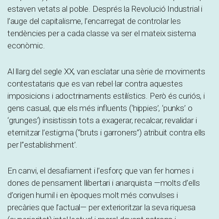
estaven vetats al poble. Després la Revolució Industrial i
l’auge del capitalisme, l’encarregat de controlar les
tendències per a cada classe va ser el mateix sistema
econòmic.
Al llarg del segle XX, van esclatar una sèrie de moviments
contestataris que es van rebel·lar contra aquestes
imposicions i adoctrinaments estilístics. Però és curiós, i
gens casual, que els més influents (‘hippies’, ‘punks’ o
‘grunges’) insistissin tots a exagerar, recalcar, revalidar i
eternitzar l’estigma (“bruts i garroners”) atribuït contra ells
per l’’establishment’.
En canvi, el desafiament i l’esforç que van fer homes i
dones de pensament llibertari i anarquista —molts d’ells
d’origen humil i en èpoques molt més convulses i
precàries que l’actual— per exterioritzar la seva riquesa