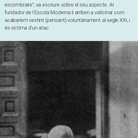
escombraire”, va escriure sobre el seu aspecte. Al
fundador de l’Escola Moderna li arriben a vaticinar com
acabaríem vestint (pensant) voluntàriament al segle XXI, i
és víctima d’un atac.