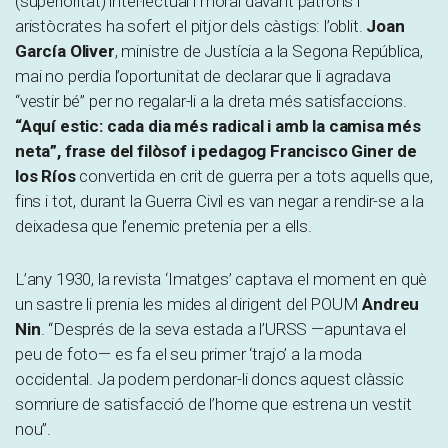
(superioritat) intel·lectual i moral davant patrons i
aristòcrates ha sofert el pitjor dels càstigs: l’oblit.
Joan
García Oliver
, ministre de Justícia a la Segona República,
mai no perdia l’oportunitat de declarar que li agradava
“vestir bé” per no regalar-li a la dreta més satisfaccions.
“Aquí estic: cada dia més radical i amb la camisa més
neta”, frase del filòsof i pedagog Francisco Giner de
los Ríos
convertida en crit de guerra per a tots aquells que,
fins i tot, durant la Guerra Civil es van negar a rendir-se a la
deixadesa que l’enemic pretenia per a ells.
L’any 1930, la revista ‘Imatges’ captava el moment en què
un sastre li prenia les mides al dirigent del POUM
Andreu
Nin
. “Després de la seva estada a l’URSS —apuntava el
peu de foto— es fa el seu primer ‘trajo’ a la moda
occidental. Ja podem perdonar-li doncs aquest clàssic
somriure de satisfacció de l’home que estrena un vestit
nou”.