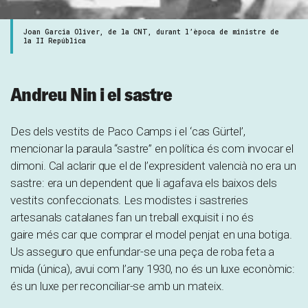
Joan Garcia Oliver, de la CNT, durant l’època de ministre de
la II República
Andreu Nin i el sastre
Des dels vestits de Paco Camps i el ‘cas Gürtel’,
mencionar la paraula “sastre” en política és com invocar el
dimoni. Cal aclarir que el de l’expresident valencià no era un
sastre: era un dependent que li agafava els baixos dels
vestits confeccionats. Les modistes i sastreries
artesanals catalanes fan un treball exquisit i no és
gaire més car que comprar el model penjat en una botiga.
Us asseguro que enfundar-se una peça de roba feta a
mida (única), avui com l’any 1930, no és un luxe econòmic:
és un luxe per reconciliar-se amb un mateix.