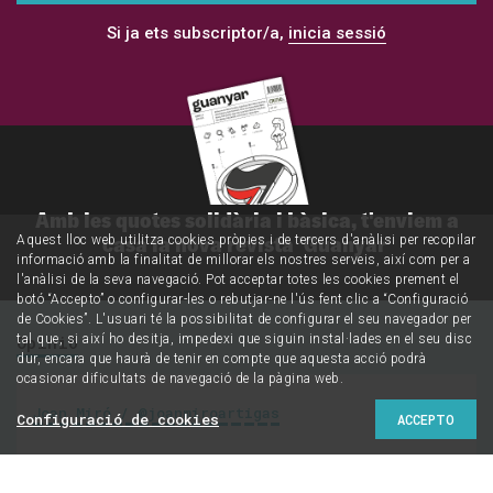
Si ja ets subscriptor/a,
inicia sessió
Amb les quotes solidària i bàsica, t'enviem a
casa la nova revista 'Guanyar'
Aquest lloc web utilitza cookies pròpies i de tercers d'anàlisi per recopilar
informació amb la finalitat de millorar els nostres serveis, així com per a
l'anàlisi de la seva navegació. Pot acceptar totes les cookies prement el
botó “Accepto” o configurar-les o rebutjar-ne l'ús fent clic a “Configuració
de Cookies”. L'usuari té la possibilitat de configurar el seu navegador per
tal que, si així ho desitja, impedexi que siguin instal·lades en el seu disc
Opinió
dur, encara que haurà de tenir en compte que aquesta acció podrà
ocasionar dificultats de navegació de la pàgina web.
Joan Miró / @joanmiroartigas
Configuració de cookies
ACCEPTO
Mutar o morir: