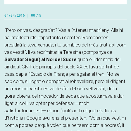
04/04/2016 | 00:15
“Però on vas, desgraciat? Vas a l’Ateneu madrileny. Allà hi
ha intel·lectuals importants i comtes; Romanones
presidirà la teva xerrada, i tu sembles del més tirat així com
vas vestit”, li va recriminar la Teresina (companya de
Salvador Seguí) al Noi del Sucre
quan el líder mític del
sindicat CNT de principis del segle XX estava sortint de
casa cap a l’Estació de França per agafar el tren. No se
sap com, si llogat o comprat al robavellaire, però el dirigent
anarcosindicalista es va desfer del seu vell vestit, de la
gorra obrera, del mocador de seda que acostumava a dur
lligat al coll i va optar per defensar —molt
satisfactòriament— el nou ‘look’ amb el qual els llibres
d’història i Google avui ens el presenten. “Volen que vestim
com a pobres perquè volen que pensem com a pobres”, li