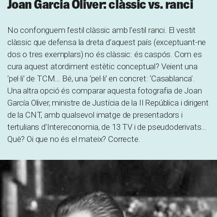
Joan Garcia Oliver: clàssic vs. ranci
No confonguem l’estil clàssic amb l’estil ranci. El vestit
clàssic que defensa la dreta d’aquest país (exceptuant-ne
dos o tres exemplars) no és clàssic: és caspós. Com es
cura aquest atordiment estètic conceptual? Veient una
‘pel·li’ de TCM… Bé, una ‘pel·li’ en concret: ‘Casablanca’.
Una altra opció és comparar aquesta fotografia de Joan
García Oliver, ministre de Justícia de la II República i dirigent
de la CNT, amb qualsevol imatge de presentadors i
tertulians d’Intereconomia, de 13 TV i de pseudoderivats…
Què? Oi que no és el mateix? Correcte.