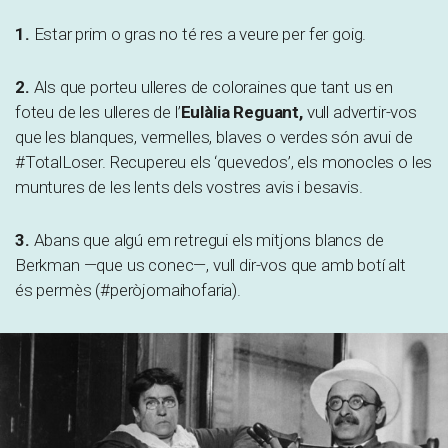
1.
Estar prim o gras no té res a veure per fer goig.
2.
Als que porteu ulleres de coloraines que tant us en
foteu de les ulleres de l’
Eulàlia Reguant,
vull
advertir-vos
que les blanques, vermelles, blaves o verdes són avui de
#TotalLoser. Recupereu els ‘quevedos’, els monocles o les
muntures de les lents dels vostres avis i besavis.
3.
Abans que algú em retregui els mitjons blancs de
Berkman —que us conec—, vull dir-vos que amb botí alt
és permès (#peròjomaihofaria).