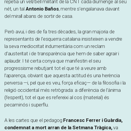
repetia un vell/bell militant de la CNT cada diumenge al seu
nét, un tal
Antonio Baños
, mentre s’engalanava davant
del mirall abans de sortir de casa.
Però avui, i des de fa tres dècades, la gran majoria de
representants de l’esquerra catalana insisteixen a vendre
la seva mediocritat indumentària com un reclam
d’austeritat i de transparència que hem de saber agrair i
aplaudir. I té certa conya que manifestin el seu
progressisme rebutjant tot el que té a veure amb
l’aparença, obviant que aquesta actitud és una herència
perversa —i, pel que es veu, força eficaç— de la filosofia i la
religió occidental més retrògrada: a diferència de l’ànima
(l’esperit), tot el que es refereixi al cos (material) és
pecaminós i superflu.
A les cartes que el pedagog
Francesc Ferrer i Guàrdia,
condemnat a mort arran de la Setmana Tràgica,
va