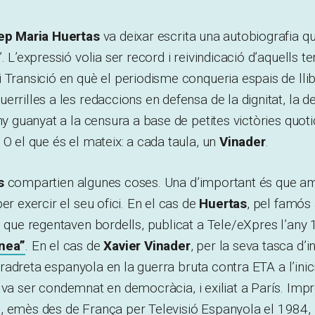
ep Maria Huertas
va deixar escrita una autobiografia qu
. L’expressió volia ser record i reivindicació d’aquells 
 Transició en què el periodisme conqueria espais de lli
rrilles a les redaccions en defensa de la dignitat, la de l
eny guanyat a la censura a base de petites victòries quot
 O el que és el mateix: a cada taula, un
Vinader
.
s
compartien algunes coses. Una d’important és que a
er exercir el seu ofici. En el cas de
Huertas
, pel famós 
s que regentaven bordells, publicat a Tele/eXpres l’any
anea”
. En el cas de
Xavier
Vinader
, per la seva tasca d’
ultradreta espanyola en la guerra bruta contra ETA a l’inic
va ser condemnat en democràcia, i exiliat a París. Imp
’
, emès des de França per Televisió Espanyola el 1984,