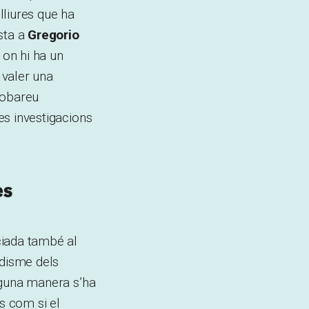
lliures que ha
sta a
Gregorio
, on hi ha un
a valer una
robareu
es investigacions
es
iada també al
odisme dels
alguna manera s’ha
s com si el