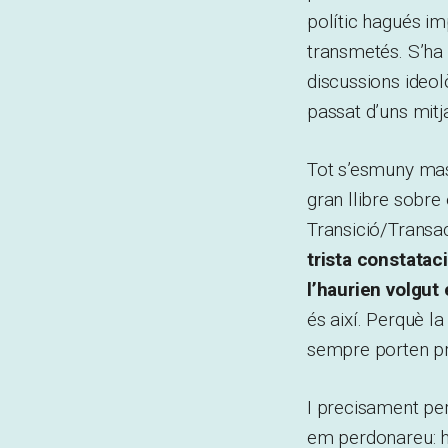
polític hagués imp
transmetés. S’ha 
discussions ideolò
passat d’uns mitj
Tot s’esmuny mass
gran llibre sobre
Transició/Transac
trista constatac
l’haurien volgut
és així. Perquè la
sempre porten pr
I precisament per
em perdonareu: hi