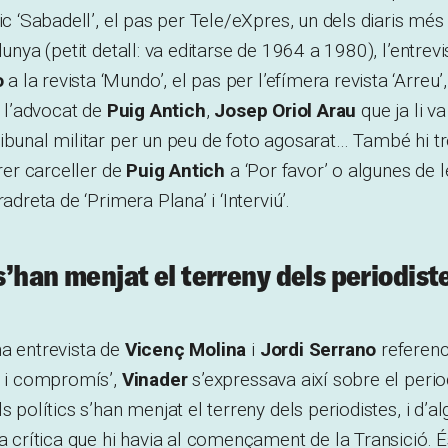
ic ‘Sabadell’, el pas per Tele/eXpres, un dels diaris més 
lunya (petit detall: va editarse de 1964 a 1980), l’entrevi
o
a la revista ‘Mundo’, el pas per l’efímera revista ‘Arreu’
e l’advocat de
Puig Antich
,
Josep
Oriol Arau
que ja li v
ibunal militar per un peu de foto agosarat… També hi t
rrer carceller de
Puig Antich
a ‘Por favor’ o algunes de l
radreta de ‘Primera Plana’ i ‘Interviú’.
 s’han menjat el terreny dels periodist
na entrevista de
Vicenç Molina
i
Jordi Serrano
referenc
e i compromís’,
Vinader
s’expressava així sobre el peri
s polítics s’han menjat el terreny dels periodistes, i d’
ia crítica que hi havia al començament de la Transició. É