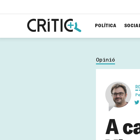
POLÍTICA
SOCIA
Cerca
per...
Opinió
R
P
A c