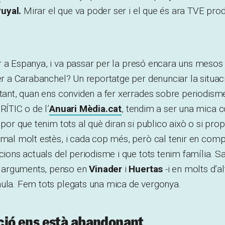
uyal.
Mirar el que va poder ser i el que és ara TVE prod
 a Espanya, i va passar per la presó encara uns mesos 
fer a Carabanchel? Un reportatge per denunciar la situac
 tant, quan ens conviden a fer xerrades sobre periodisme
RÍTIC o de l’
Anuari Mèdia.cat
, tendim a ser una mica
a por que tenim tots al què diran si publico això o si pr
 mal molt estès, i cada cop més, però cal tenir en comp
icions actuals del periodisme i que tots tenim família.
arguments, penso en
Vinader
i
Huertas
-i en molts d’al
aula. Fem tots plegats una mica de vergonya.
ció ens està abandonant