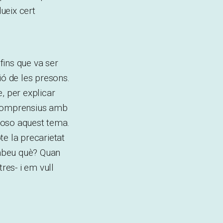
ueix cert
fins que va ser
ió de les presons.
, per explicar
 comprensius amb
oposo aquest tema.
te la precarietat
 Sabeu què? Quan
tres- i em vull