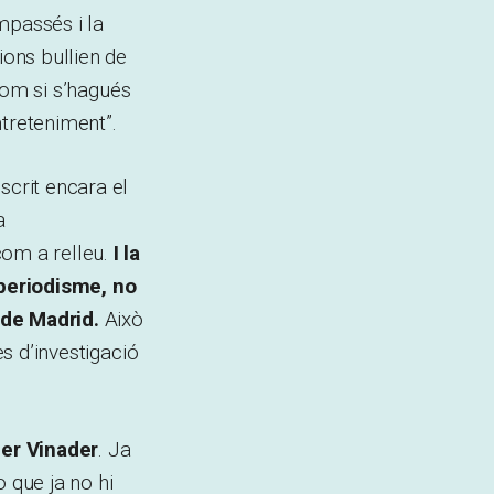
empassés i la
ions bullien de
 com si s’hagués
ntreteniment”.
scrit encara el
a
com a relleu.
I la
 periodisme, no
 de Madrid.
Això
es d’investigació
er
Vinader
. Ja
 que ja no hi