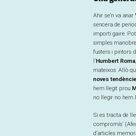
Ahir se’n va anar
sencera de period
importi gaire. Po
simples manobres.
fusters i pintors
l’
Humbert Roma
mateixos. Allò q
noves tendències 
hem llegit prou
M
no llegir no hem l
Si es tracta de ll
compromís’ (Afer
d’articles memora