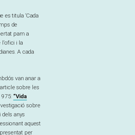
e es titula ‘Cada
temps de
bertat pam a
’ofici i la
idianes. A cada
mbdós van anar a
article sobre les
 1975:
“Vida
investigació sobre
i dels anys
ressionant aquest
 presentat per