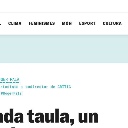
L
CLIMA
FEMINISMES
MÓN
ESPORT
CULTURA
OGER PALÀ
eriodista i codirector de CRÍTIC
@RogerPala
ada taula, un