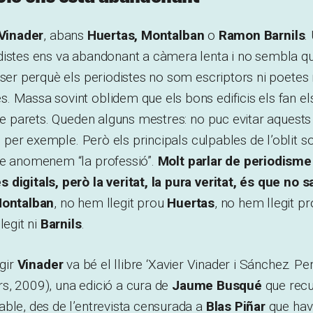
Vinader
, abans
Huertas, Montalban
o
Ramon Barnils
.
istes ens va abandonant a càmera lenta i no sembla que
tser perquè els periodistes no som escriptors ni poetes n
 Massa sovint oblidem que els bons edificis els fan el
 de parets. Queden alguns mestres: no puc evitar aquests
, per exemple. Però els principals culpables de l’oblit 
ue anomenem “la professió”.
Molt parlar de periodisme
digitals, però la veritat, la pura veritat, és que no 
ontalban
, no hem llegit prou
Huertas
, no hem llegit p
legit ni
Barnils
.
egir
Vinader
va bé el llibre ‘Xavier Vinader i Sánchez. Pe
s, 2009), una edició a cura de
Jaume Busqué
que recu
ble, des de l’entrevista censurada a
Blas Piñar
que havi