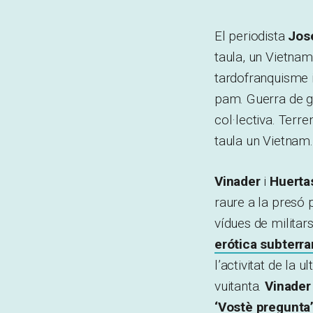
El periodista
Jos
taula, un Vietnam’
tardofranquisme i
pam. Guerra de gue
col·lectiva. Terr
taula un Vietnam.
Vinader
i
Huerta
raure a la presó p
vídues de militar
erótica subterr
l’activitat de la 
vuitanta.
Vinader
‘Vostè pregunta