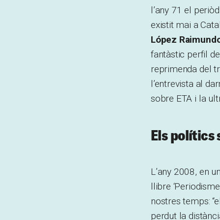
l’any 71 el periòd
existit mai a Cata
López Raimund
fantàstic perfil d
reprimenda del tr
l’entrevista al da
sobre ETA i la ult
Els polítics
L’any 2008, en u
llibre ‘Periodism
nostres temps: “el
perdut la distànc