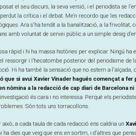
osat el seu discurs, la seva versió, i el periodista se l’
perdut la crítica i el debat. Me’n recordo que les redacc
giques. Ara s’ha tendit a la banalització, a la frivolitat,
ans amb voluntat de servei públic a un simple desig d’e
a ràpid i hi ha massa històries per explicar. Ningú ha e
 el ressorgir i l’hecatombe posterior del periodisme de l
ció. Hi ha també la sensació que no estem a l’alçada, 
ió que si avui Xavier Vinader hagués començat a fer
 en nòmina a la redacció de cap diari de Barcelona ni
 investigació és cara i no interessa. Perquè els periodist
oblemes. Són tots uns torracollons.
 això, a cada taula de cada redacció ens caldria un
Xavi
 ha dies que veig que ens en sortim, i d’altres que penso