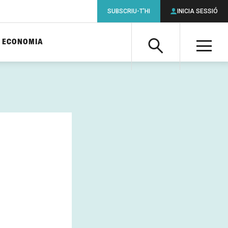
SUBSCRIU-T'HI
INICIA SESSIÓ
ECONOMIA
Cerca
M
Cerca