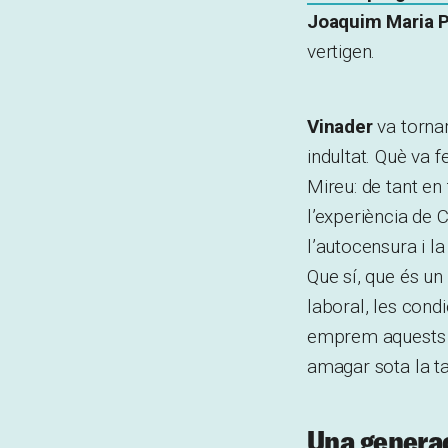
Joaquim Maria P
vertigen.
Vinader
va tornar
indultat. Què va 
Mireu: de tant en
l’experiència de C
l’autocensura i l
Que sí, que és un
laboral, les cond
emprem aquests 
amagar sota la t
Una genera