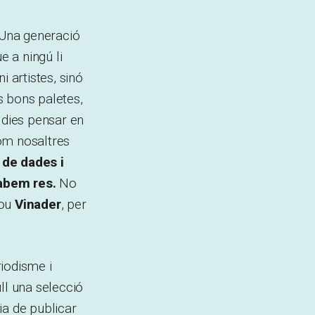
 Una generació
 a ningú li
i artistes, sinó
s bons paletes,
 dies pensar en
som nosaltres
 de dades i
sabem res.
No
rou
Vinader
, per
riodisme i
ll una selecció
a de publicar