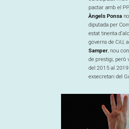
pactar amb el PP 
Àngels Ponsa
no
diputada per Conv
estat tinenta d’a
governs de CiU, a
Samper
, nou con
de prestigi, però 
del 2015 al 2019
exsecretari del G