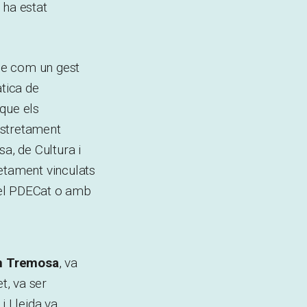
 ha estat
me com un gest
tica de
 que els
estretament
a, de Cultura i
retament vinculats
b el PDECat o amb
 Tremosa
, va
t, va ser
i Lleida va