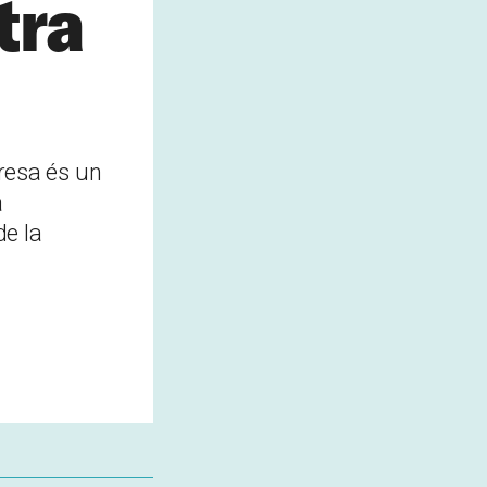
tra
esa és un
a
e la