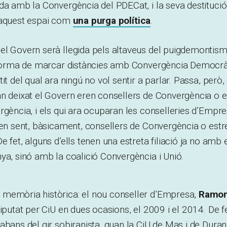
da amb la Convergència del PDECat, i la seva destitució
 aquest espai com
una purga política
.
el Govern serà llegida pels altaveus del puigdemontis
a forma de marcar distàncies amb Convergència Democrà
it del qual ara ningú no vol sentir a parlar. Passa, però,
an deixat el Govern eren consellers de Convergència o 
rgència, i els qui ara ocuparan les conselleries d’Empres
xen sent, bàsicament, consellers de Convergència o est
e fet, alguns d’ells tenen una estreta filiació ja no am
ya, sinó amb la coalició Convergència i Unió.
memòria històrica: el nou conseller d’Empresa,
Ramon
iputat per CiU en dues ocasions, el 2009 i el 2014. De fe
abans del gir sobiranista, quan la CiU de Mas i de Duran 