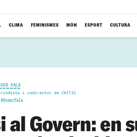
L
CLIMA
FEMINISMES
MÓN
ESPORT
CULTURA
OGER PALÀ
eriodista i codirector de CRÍTIC
@RogerPala
i al Govern: en s