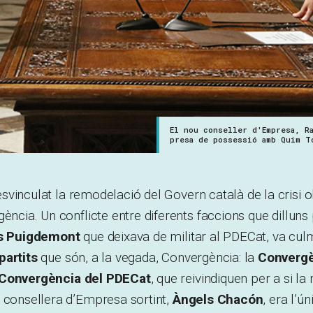
El nou conseller d'Empresa, R
presa de possessió amb Quim T
svinculat la remodelació del Govern català de la crisi o
gència. Un conflicte entre diferents faccions que dillun
s Puigdemont
que deixava de militar al PDECat, va cul
partits
que són, a la vegada, Convergència: la
Convergè
Convergència del PDECat
, que reivindiquen per a si l
 consellera d’Empresa sortint,
Àngels Chacón
, era l’ú