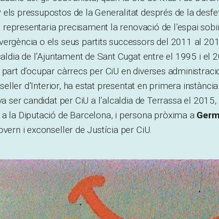
els pressupostos de la Generalitat després de la desfeta 
 representaria precisament la renovació de l’espai sobir
ergència o els seus partits successors del 2011 al 201
lcaldia de l’Ajuntament de Sant Cugat entre el 1995 i el 
 part d’ocupar càrrecs per CiU en diverses administraci
seller d’Interior, ha estat presentat en primera instànc
va ser candidat per CiU a l’alcaldia de Terrassa el 2015,
 a la Diputació de Barcelona, i persona pròxima a
Germ
overn i exconseller de Justícia per CiU.