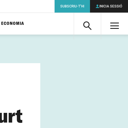
SUBSCRIU-T'HI
INICIA SESSIÓ
ECONOMIA
Cerca
M
Cerca
urt