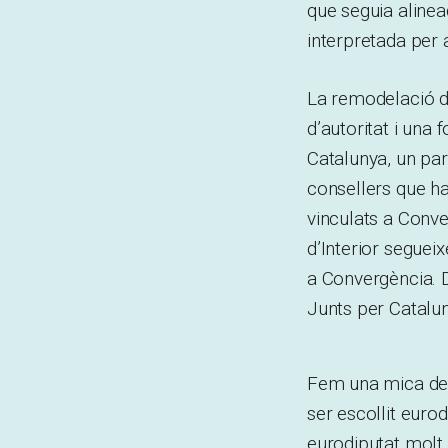
que seguia alinea
interpretada per
La remodelació d
d’autoritat i un
Catalunya, un part
consellers que h
vinculats a Conve
d’Interior seguei
a Convergència. D
Junts per Catalun
Fem una mica de 
ser escollit eurod
eurodiputat molt 