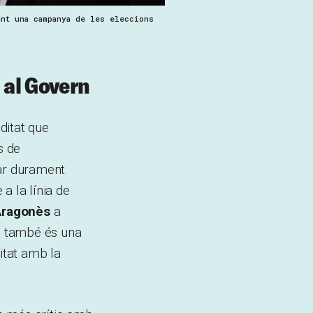
ant una campanya de les eleccions
 al Govern
ditat que
s de
egar durament
a la línia de
Aragonès
a
ll, també és una
itat amb la