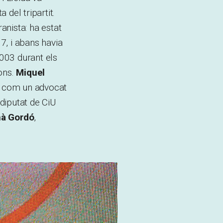
del tripartit.
anista: ha estat
7, i abans havia
2003 durant els
ons.
Miquel
ia com un advocat
 diputat de CiU
à Gordó
,