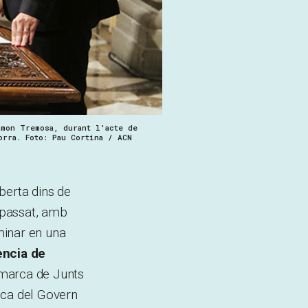
amon Tremosa, durant l'acte de
orra. Foto: Pau Cortina / ACN
berta dins de
s passat, amb
minar en una
ncia de
a marca de Junts
nica del Govern