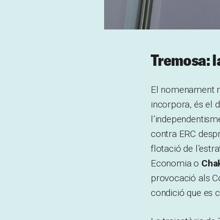
Tremosa: l
El nomenament més
incorpora, és el 
l’independentisme 
contra ERC despré
flotació de l’est
Economia o
Chak
provocació als C
condició que es c