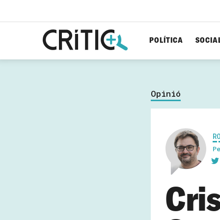
POLÍTICA
SOCIA
Cerca
per...
Opinió
R
P
Cris