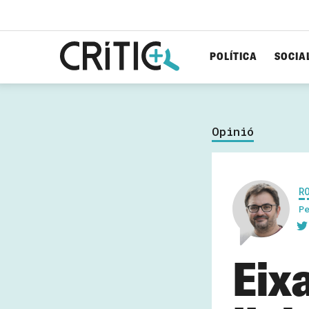
POLÍTICA
SOCIA
Cerca
per...
Opinió
R
P
Eix