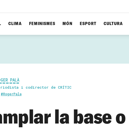
L
CLIMA
FEMINISMES
MÓN
ESPORT
CULTURA
OGER PALÀ
eriodista i codirector de CRÍTIC
@RogerPala
amplar la base o