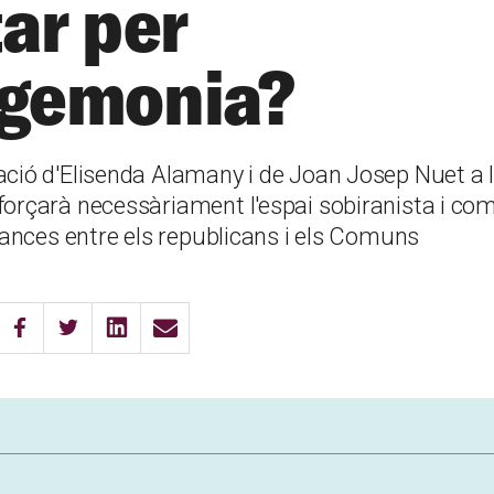
tar per
egemonia?
ació d'Elisenda Alamany i de Joan Josep Nuet a le
forçarà necessàriament l'espai sobiranista i com
liances entre els republicans i els Comuns