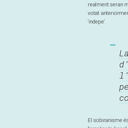
realment seran m
votat anteriorme
‘indepe’.
L
d
l
p
c
El sobiranisme és 