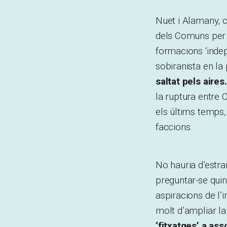
Nuet i Alamany, c
dels Comuns per a
formacions ‘inde
sobiranista en la 
saltat pels aires.
la ruptura entre 
els últims temps,
faccions.
No hauria d’estra
preguntar-se quina
aspiracions de l’
molt d’ampliar la
‘fitxatges’ a ass