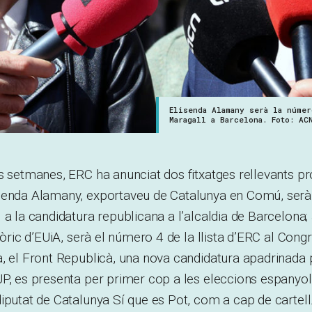
Elisenda Alamany serà la númer
Maragall a Barcelona. Foto: AC
s setmanes, ERC ha anunciat dos fitxatges rellevants p
senda Alamany, exportaveu de Catalunya en Comú, serà
 a la candidatura republicana a l’alcaldia de Barcelona
tòric d’EUiA, serà el número 4 de la llista d’ERC al Congr
, el Front Republicà, una nova candidatura apadrinada 
UP, es presenta per primer cop a les eleccions espany
iputat de Catalunya Sí que es Pot, com a cap de cartell