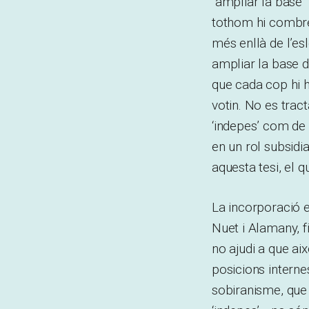
“ampliar la base”
tothom hi combreg
més enllà de l’es
ampliar la base d
que cada cop hi h
votin. No es tract
‘indepes’ com de g
en un rol subsidia
aquesta tesi, el 
La incorporació e
Nuet i Alamany, f
no ajudi a que aix
posicions interne
sobiranisme, que