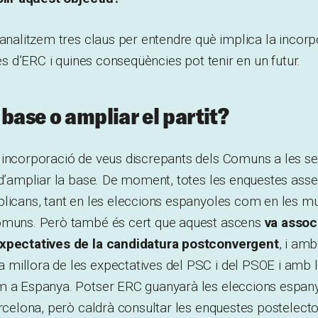
 analitzem tres claus per entendre què implica la incor
les d’ERC i quines conseqüències pot tenir en un futur.
 base o ampliar el partit?
 incorporació de veus discrepants dels Comuns a les s
 d’ampliar la base. De moment, totes les enquestes asse
licans, tant en les eleccions espanyoles com en les mun
omuns. Però també és cert que aquest ascens
va assoc
expectatives de la candidatura postconvergent
, i amb
millora de les expectatives del PSC i del PSOE i amb l
m a Espanya. Potser ERC guanyarà les eleccions espan
arcelona, però caldrà consultar les enquestes postelecto