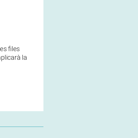
s files
plicarà la