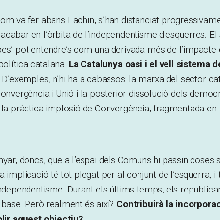
om va fer abans Fachin, s’han distanciat progressivame
cabar en l’òrbita de l’independentisme d’esquerres. El
pes’ pot entendre’s com una derivada més de l’impacte 
política catalana.
La Catalunya oasi i el vell sistema d
D’exemples, n’hi ha a cabassos: la marxa del sector cat
Convergència i Unió i la posterior dissolució dels democr
 la pràctica implosió de Convergència, fragmentada en 
nyar, doncs, que a l’espai dels Comuns hi passin coses s
 implicació té tot plegat per al conjunt de l’esquerra, i
independentisme. Durant els últims temps, els republica
 base. Però realment és així?
Contribuirà la incorpora
olir aquest objectiu?