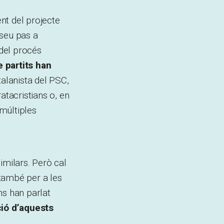
nt del projecte
 seu pas a
del procés
e partits han
alanista del PSC,
atacristians o, en
múltiples
imilars. Però cal
 també per a les
ns han parlat
ció d’aquests