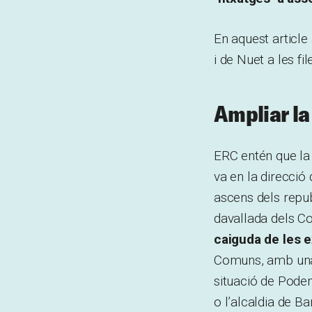
En aquest article
i de Nuet a les fi
Ampliar la
ERC entén que la
va en la direcció
ascens dels repub
davallada dels C
caiguda de les 
Comuns, amb una 
situació de Pode
o l’alcaldia de B