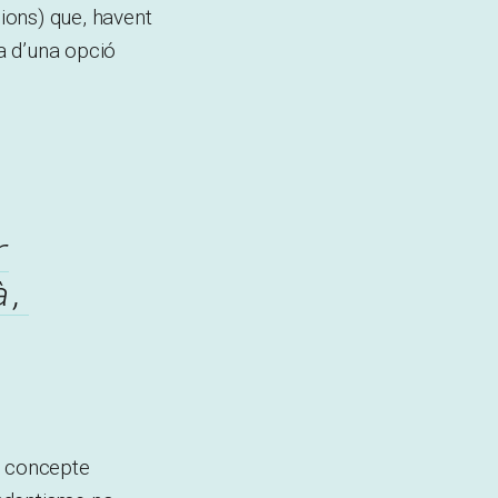
ions) que, havent
a d’una opció
r
à,
el concepte