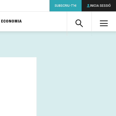
SUBSCRIU-T'HI
INICIA SESSIÓ
ECONOMIA
Cerca
M
Cerca