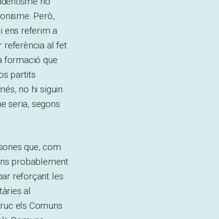
endentisme no
ionisme. Però,
i ens referim a
 referència al fet
la formació que
os partits
més, no hi siguin
me seria, segons
ersones que, com
omuns probablement
bar reforçant les
àries al
etruc els Comuns