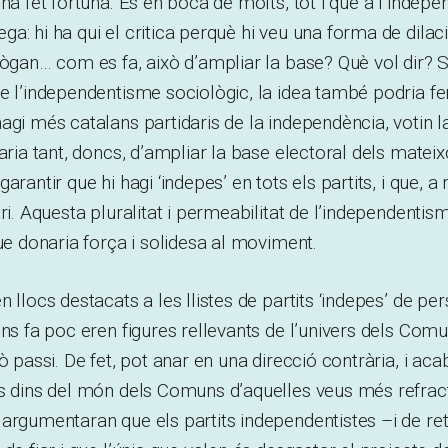
 ha fet fortuna. És en boca de molts, tot i que a l’indep
a: hi ha qui el critica perquè hi veu una forma de dilac
lògan… com es fa, això d’ampliar la base? Què vol dir? S
e l’independentisme sociològic, la idea també podria fer
agi més catalans partidaris de la independència, votin 
aria tant, doncs, d’ampliar la base electoral dels mateix
arantir que hi hagi ‘indepes’ en tots els partits, i que, a 
ri. Aquesta pluralitat i permeabilitat de l’independentis
que donaria força i solidesa al moviment.
n llocs destacats a les llistes de partits ‘indepes’ de p
ins fa poc eren figures rellevants de l’univers dels C
ò passi. De fet, pot anar en una direcció contrària, i aca
s dins del món dels Comuns d’aquelles veus més refract
 argumentaran que els partits independentistes –i de r