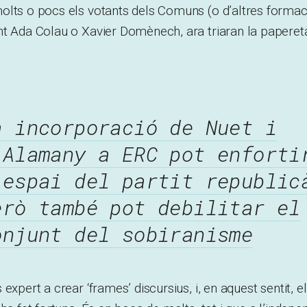
olts o pocs els votants dels Comuns (o d’altres formac
nt Ada Colau o Xavier Domènech, ara triaran la paperet
a incorporació de Nuet i
’Alamany a ERC pot enforti
’espai del partit republic
erò també pot debilitar el
onjunt del sobiranisme
expert a crear ‘frames’ discursius, i, en aquest sentit, 