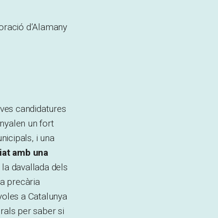
poració d’Alamany
eves candidatures
nyalen un fort
icipals, i una
iat amb una
 la davallada dels
a precària
yoles a Catalunya
rals per saber si