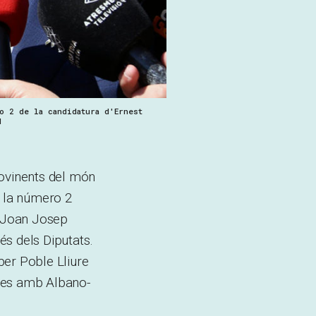
o 2 de la candidatura d'Ernest
N
rovinents del món
 la número 2
; Joan Josep
és dels Diputats.
per Poble Lliure
oles amb Albano-
.