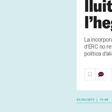
llui
l’h
La incorpor
d'ERC no re
política d'a
02/04/2019 | 19:00