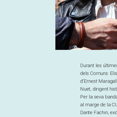
Durant les últime
dels Comuns: Eli
d’Ernest Maragall
Nuet, dirigent his
Per la seva banda
al marge de la C
Dante Fachin, exd