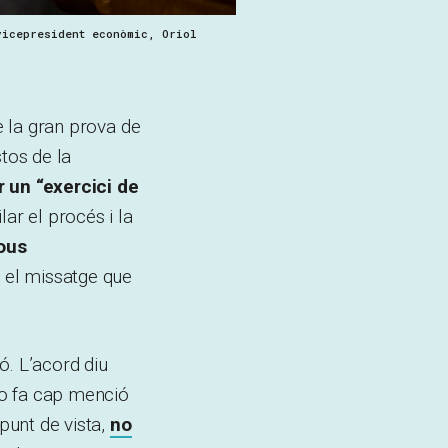
vicepresident econòmic, Oriol
e la gran prova de
tos de la
r un “exercici de
ar el procés i la
nous
à el missatge que
ó. L’acord diu
no fa cap menció
punt de vista,
no