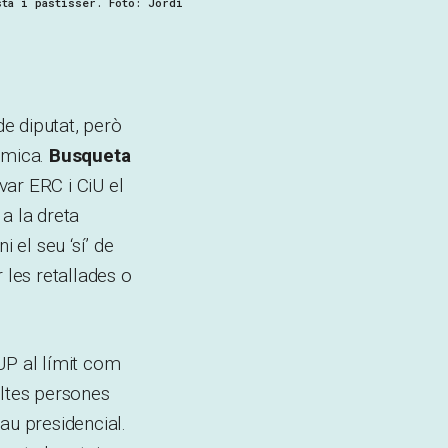
ta i pastisser. Foto: Jordi
e diputat, però
òmica.
Busqueta
var ERC i CiU el
a la dreta
 el seu ‘sí’ de
les retallades o
UP al límit com
oltes persones
au presidencial.