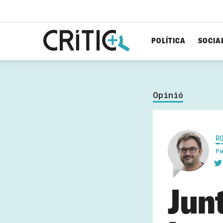
POLÍTICA
SOCIA
Cerca
per...
Opinió
R
P
Junt