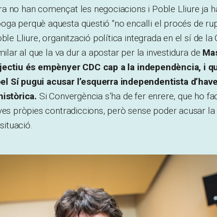
a no han començat les negociacions i Poble Lliure ja
oga perquè aquesta qüestió “no encalli el procés de rup
ble Lliure, organització política integrada en el sí de l
milar al que la va dur a apostar per la investidura de
Ma
bjectiu és empènyer CDC cap a la independència, i q
 Sí pugui acusar l’esquerra independentista d’haver
històrica.
Si Convergència s’ha de fer enrere, que ho fa
eves pròpies contradiccions, però sense poder acusar l
situació.