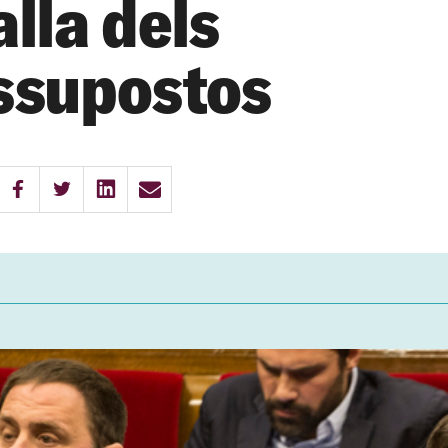
lla dels
ssupostos