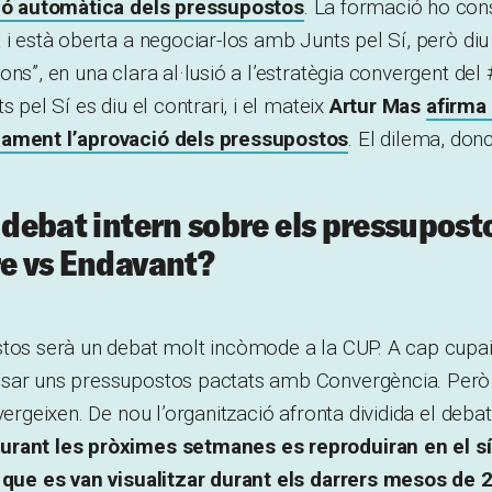
ció automàtica dels pressupostos
. La formació ho con
 i està oberta a negociar-los amb Junts pel Sí, però di
ons”, en una clara al·lusió a l’estratègia convergent de
s pel Sí es diu el contrari, i el mateix
Artur Mas
afirma
iament l’aprovació dels pressupostos
. El dilema, donc
l debat intern sobre els pressupost
re vs Endavant?
tos serà un debat molt incòmode a la CUP. A cap cupaire
sar uns pressupostos pactats amb Convergència. Però a
vergeixen. De nou l’organització afronta dividida el deba
urant les pròximes setmanes es reproduiran en el sí
s que es van visualitzar durant els darrers mesos de