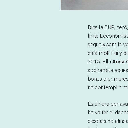
Dins la CUP, però,
línia. L’economis
segueix sent la v
està molt lluny d
2015.
Ell i
Anna G
sobiranista aquest
bones a primeres
no contemplin m
És d’hora per ava
ho va fer el deba
d’espais no aline