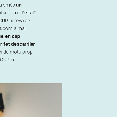
 ha emès
un
tura amb l’estat”.
a CUP hereva de
s
com a mal
ue en cap
 fet descarrilar
ci de motu propi,
a CUP de