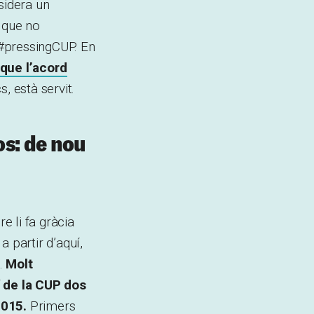
sidera un
u que no
l #pressingCUP. En
 que l’acord
s, està servit.
os: de nou
 li fa gràcia
 partir d’aquí,
t.
Molt
 de la CUP dos
 2015.
Primers