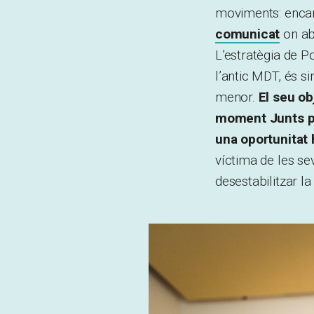
moviments: encar
comunicat
on ab
L’estratègia de Po
l’antic MDT, és si
menor.
El seu o
moment Junts pel
una oportunitat 
víctima de les s
desestabilitzar la 