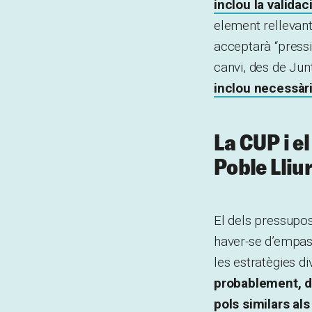
inclou la valida
element rellevant
acceptarà “pressi
canvi, des de Junt
inclou necessàr
La CUP i e
Poble Lliu
El dels pressupos
haver-se d’empas
les estratègies di
probablement, d
pols similars al