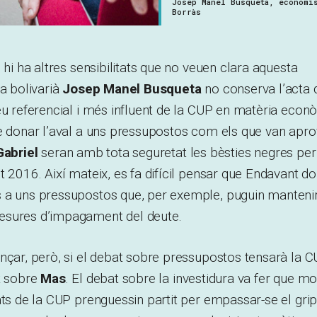
Josep Manel Busqueta, economis
Borràs
 hi ha altres sensibilitats que no veuen clara aquesta
ta bolivarià
Josep Manel Busqueta
no conserva l’acta d
eu referencial i més influent de la CUP en matèria econ
e donar l’aval a uns pressupostos com els que van apro
abriel
seran amb tota seguretat les bèsties negres per 
 2016. Així mateix, es fa difícil pensar que Endavant doni
 a uns pressupostos que, per exemple, puguin mantenir 
esures d’impagament del deute.
nçar, però, si el debat sobre pressupostos tensarà la C
t sobre
Mas
. El debat sobre la investidura va fer que m
ats de la CUP prenguessin partit per empassar-se el grip