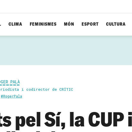
L
CLIMA
FEMINISMES
MÓN
ESPORT
CULTURA
OGER PALÀ
eriodista i codirector de CRÍTIC
@RogerPala
s pel Sí, la CUP i