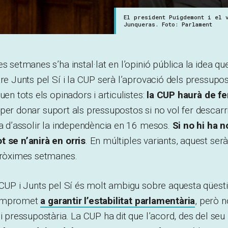
El president Puigdemont i el 
Junqueras. Foto: Parlament
es setmanes s’ha instal·lat en l’opinió pública la idea qu
tre Junts pel Sí i la CUP serà l’aprovació dels pressupos
uen tots els opinadors i articulistes:
la CUP haurà de fe
per donar suport als pressupostos si no vol fer descarril
ta d’assolir la independència en 16 mesos.
Si no hi ha 
t se n’anirà en orris
. En múltiples variants, aquest ser
 pròximes setmanes.
 CUP i Junts pel Sí és molt ambigu sobre aquesta qüesti
compromet
a garantir l’estabilitat parlamentària
, però 
ei pressupostària. La CUP ha dit que l’acord, des del seu 