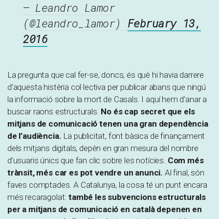
— Leandro Lamor
(@leandro_lamor)
February 13,
2016
La pregunta que cal fer-se, doncs, és què hi havia darrere
d’aquesta histèria col·lectiva per publicar abans que ningú
la informació sobre la mort de Casals. I aquí hem d’anar a
buscar raons estructurals.
No és cap secret que els
mitjans de comunicació tenen una gran dependència
de l’audiència.
La publicitat, font bàsica de finançament
dels mitjans digitals, depèn en gran mesura del nombre
d’usuaris únics que fan clic sobre les notícies.
Com més
trànsit, més car es pot vendre un anunci.
Al final, són
faves comptades. A Catalunya, la cosa té un punt encara
més recaragolat:
també les subvencions estructurals
per a mitjans de comunicació en català depenen en