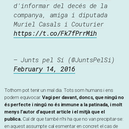
d'informar del decés de la
companya, amiga i diputada
Muriel Casals i Couturier
https://t.co/Fk7fPrrMih
— Junts pel Sí (@JuntsPelSi)
February 14, 2016
Tothom pot tenir un mal dia. Tots som humans i ens
podem equivocar.
Vagi per davant, doncs, que ningú no
és perfecte i ningú no és immune a la patinada, i molt
menys l’autor d’aquest article i el mitjà que el
publica.
Cal dir que també n’hi ha que no van precipitar-se:
en aquest assumpte cal esmentar en concret el cas de