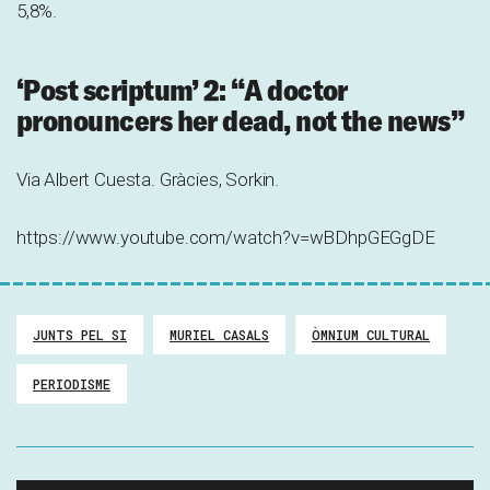
5,8%.
‘Post scriptum’ 2: “A doctor
pronouncers her dead, not the news”
Via Albert Cuesta. Gràcies, Sorkin.
https://www.youtube.com/watch?v=wBDhpGEGgDE
JUNTS PEL SI
MURIEL CASALS
ÒMNIUM CULTURAL
PERIODISME