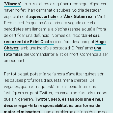
‘Vilaweb’
, I molts d’altres els qui han reconegut dignament
haver-ho fet i han demanat disculpes: voldria destacar
especialment
aquest article
de l’
Àlex Gutiérrez
a l”Ara’.
Però el cert és que no és la primera vegada que els
periodistes ens llancem a la piscina (sense aigua) a l’hora
de certificar una defunció. Només cal recordar
el cas
recurrent de Fidel Castro
o de l’ara desaparegut
Hugo
Chávez
, amb una increïble portada d’’El País’ amb
una
foto falsa
del ‘Comandante’ al llit de mort. Comença a ser
preocupant.
Per tot plegat, potser ja seria hora d’analitzar quines són
les causes profundes d’aquesta mena d’errors. De
vegades, quan el mal ja està fet, els periodistes ens
justifiquem culpant Twitter, les xarxes socials i els rumors
que s’hi generen.
Twitter, però, és tan sols una eina, i
descarregar-hi la responsabilitat és una forma de
matar el missatger
, quan el problema de fons és que no