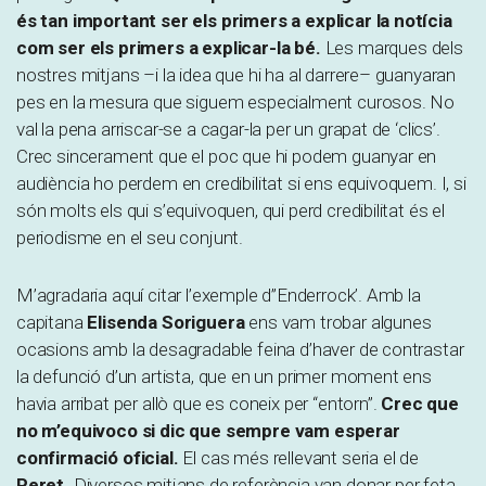
és tan important ser els primers a explicar la notícia
com ser els primers a explicar-la bé.
Les marques dels
nostres mitjans –i la idea que hi ha al darrere– guanyaran
pes en la mesura que siguem especialment curosos. No
val la pena arriscar-se a cagar-la per un grapat de ‘clics’.
Crec sincerament que el poc que hi podem guanyar en
audiència ho perdem en credibilitat si ens equivoquem. I, si
són molts els qui s’equivoquen, qui perd credibilitat és el
periodisme en el seu conjunt.
M’agradaria aquí citar l’exemple d’’Enderrock’. Amb la
capitana
Elisenda Soriguera
ens vam trobar algunes
ocasions amb la desagradable feina d’haver de contrastar
la defunció d’un artista, que en un primer moment ens
havia arribat per allò que es coneix per “entorn”.
Crec que
no m’equivoco si dic que sempre vam esperar
confirmació oficial.
El cas més rellevant seria el de
Peret.
Diversos mitjans de referència van donar per feta