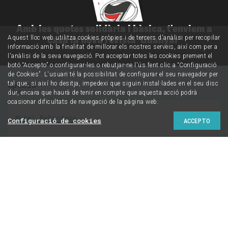
Amb les quotes solidària i bàsica, t'enviem a
casa la nova revista 'Guanyar'
Aquest lloc web utilitza cookies pròpies i de tercers d'anàlisi per recopilar
informació amb la finalitat de millorar els nostres serveis, així com per a
l'anàlisi de la seva navegació. Pot acceptar totes les cookies prement el
botó “Accepto” o configurar-les o rebutjar-ne l'ús fent clic a “Configuració
de Cookies”. L'usuari té la possibilitat de configurar el seu navegador per
Opinió
tal que, si així ho desitja, impedexi que siguin instal·lades en el seu disc
dur, encara que haurà de tenir en compte que aquesta acció podrà
ocasionar dificultats de navegació de la pàgina web.
Manel Rebordosa
Configuració de cookies
ACCEPTO
Mobile World Congress:
tecnologia per a la
desigualtat?
1