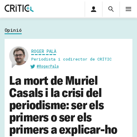
Àrea
Cerca
M
privada
Cerca
Subscriu-t'hi
Cerc
per...
Opinió
Inicia sessió
ROGER PALÀ
Periodista i codirector de CRÍTIC
@RogerPala
La mort de Muriel
Casals i la crisi del
periodisme: ser els
primers o ser els
primers a explicar-ho