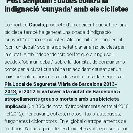
‘Post scriptum’: dades contra la
indignació ‘cunyada’ amb els ciclistes
La mort de
Casals
, producte d’un accident causat per una
bicicleta, també ha generat una onada d’indignació
‘cunyada’ contra els ciclistes. Alguns mitjans han decidit
“obrir un debat” sobre la idoneïtat d’anar amb bicicleta per
la ciutat. Amb independència del fet que a ningú se li
acudeix “obrir un debat” sobre la idoneïtat de conduir amb
cotxe per la ciutat quan hi ha un accident causat per un
turisme, caldria posar les dades sobre la taula: segons el
Pla Local de Seguretat Viària de Barcelona 2013-
2018,
el 2012 hi va haver a la ciutat de Barcelona 5
atropellaments greus o mortals amb una bicicleta
implicada
(un 3,3% del total d’atropellaments entre el 2010
i el 2012). Per davant, cotxes, motos, taxis, autobusos,
furgonetes i ciclomotors. En el global d’atropellaments de
tot tipus d’aquest període, les bicicletes van representar un