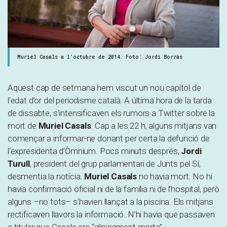
Muriel Casals a l’octubre de 2014. Foto: Jordi Borràs
Aquest cap de setmana hem viscut un nou capítol de
l’edat d’or del periodisme català. A última hora de la tarda
de dissabte, s’intensificaven els rumors a Twitter sobre la
mort de
Muriel Casals
. Cap a les 22 h, alguns mitjans van
començar a informar-ne donant per certa la defunció de
l’expresidenta d’Òmnium. Pocs minuts després,
Jordi
Turull
, president del grup parlamentari de Junts pel Sí,
desmentia la notícia.
Muriel Casals
no havia mort. No hi
havia confirmació oficial ni de la família ni de l’hospital, però
alguns –no tots– s’havien llançat a la piscina. Els mitjans
rectificaven llavors la informació. N’hi havia que passaven