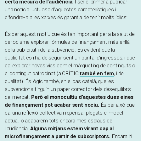
certa mesura de l’audiència
. I ser el primer a publicar
una notícia luctuosa d’aquestes característiques i
difondre-la a les xarxes és garantia de tenir molts ‘clics’.
És per aquest motiu que és tan important per a la salut del
periodisme explorar fórmules de finançament més enllà
de la publicitat i de la subvenció. És evident que la
publicitat és i ha de seguir sent un puntal d’ingressos, i que
cal explorar noves vies com el màrqueting de continguts o
el contingut patrocinat (a CRÍTIC
també en fem
, i de
qualitat). És lògic també, en el cas català, que les
subvencions tinguin un paper corrector dels desequilibris
del mercat.
Però el monocultiu d’aquestes dues eines
de finançament pot acabar sent nociu.
És per això que
cal una reflexió col·lectiva i repensar plegats el model
actual, o acabarem tots encara més esclaus de
l’audiència.
Alguns mitjans estem virant cap al
microfinançament a partir de subscriptors.
Encara hi