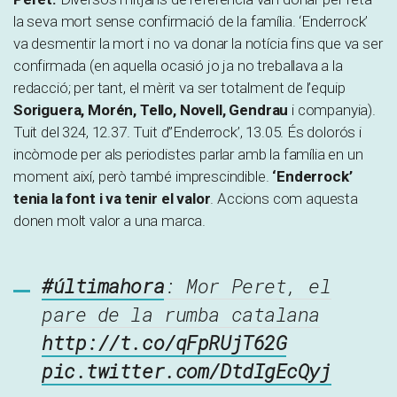
la seva mort sense confirmació de la família. ‘Enderrock’
va desmentir la mort i no va donar la notícia fins que va ser
confirmada (en aquella ocasió jo ja no treballava a la
redacció; per tant, el mèrit va ser totalment de l’equip
Soriguera, Morén, Tello, Novell, Gendrau
i companyia).
Tuit del 324, 12.37. Tuit d”Enderrock’, 13.05. És dolorós i
incòmode per als periodistes parlar amb la família en un
moment així, però també imprescindible.
‘Enderrock’
tenia la font i va tenir el valor
. Accions com aquesta
donen molt valor a una marca.
#últimahora
: Mor Peret, el
pare de la rumba catalana
http://t.co/qFpRUjT62G
pic.twitter.com/DtdIgEcQyj