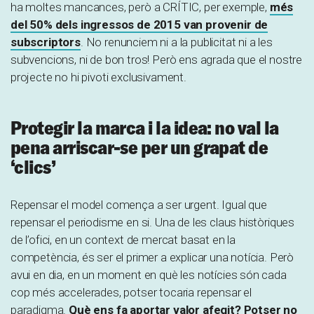
ha moltes mancances, però a CRÍTIC, per exemple,
més
del 50% dels ingressos de 2015 van provenir de
subscriptors
. No renunciem ni a la publicitat ni a les
subvencions, ni de bon tros! Però ens agrada que el nostre
projecte no hi pivoti exclusivament.
Protegir la marca i la idea: no val la
pena arriscar-se per un grapat de
‘clics’
Repensar el model comença a ser urgent. Igual que
repensar el periodisme en si. Una de les claus històriques
de l’ofici, en un context de mercat basat en la
competència, és ser el primer a explicar una notícia. Però
avui en dia, en un moment en què les notícies són cada
cop més accelerades, potser tocaria repensar el
paradigma.
Què ens fa aportar valor afegit? Potser no