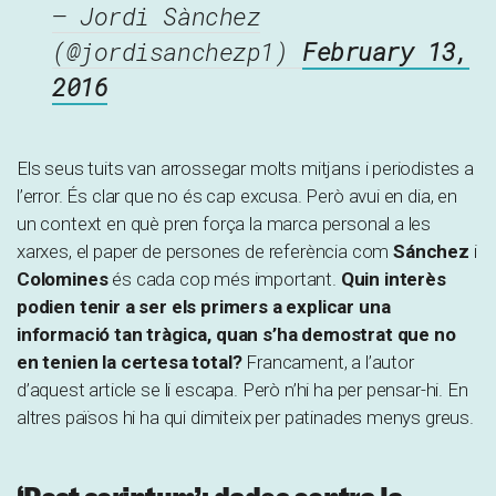
— Jordi Sànchez
(@jordisanchezp1)
February 13,
2016
Els seus tuits van arrossegar molts mitjans i periodistes a
l’error. És clar que no és cap excusa. Però avui en dia, en
un context en què pren força la marca personal a les
xarxes, el paper de persones de referència com
Sánchez
i
Colomines
és cada cop més important.
Quin interès
podien tenir a ser els primers a explicar una
informació tan tràgica, quan s’ha demostrat que no
en tenien la certesa total?
Francament, a l’autor
d’aquest article se li escapa. Però n’hi ha per pensar-hi. En
altres països hi ha qui dimiteix per patinades menys greus.