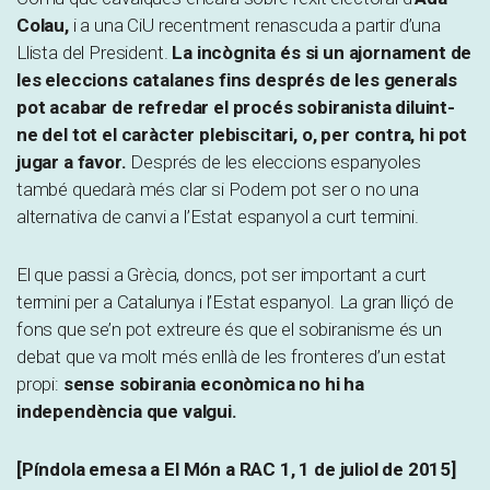
Colau,
i a una CiU recentment renascuda a partir d’una
Llista del President.
La incògnita és si un ajornament de
les eleccions catalanes fins després de les generals
pot acabar de refredar el procés sobiranista diluint-
ne del tot el caràcter plebiscitari, o, per contra, hi pot
jugar a favor.
Després de les eleccions espanyoles
també quedarà més clar si Podem pot ser o no una
alternativa de canvi a l’Estat espanyol a curt termini.
El que passi a Grècia, doncs, pot ser important a curt
termini per a Catalunya i l’Estat espanyol. La gran lliçó de
fons que se’n pot extreure és que el sobiranisme és un
debat que va molt més enllà de les fronteres d’un estat
propi:
sense sobirania econòmica no hi ha
independència que valgui.
[Píndola emesa a El Món a RAC 1, 1 de juliol de 2015]