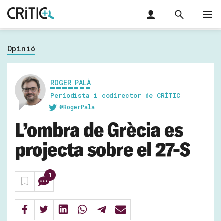
Àrea
Cerca
M
privada
Cerca
Subscriu-t'hi
Cerc
per...
Opinió
Inicia sessió
ROGER PALÀ
Periodista i codirector de CRÍTIC
@RogerPala
L’ombra de Grècia es
projecta sobre el 27-S
1