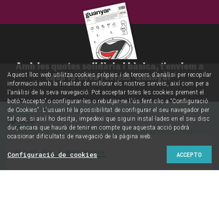
Amb les quotes solidària i bàsica, t'enviem a
casa la nova revista 'Guanyar'
Aquest lloc web utilitza cookies pròpies i de tercers d'anàlisi per recopilar
informació amb la finalitat de millorar els nostres serveis, així com per a
l'anàlisi de la seva navegació. Pot acceptar totes les cookies prement el
botó “Accepto” o configurar-les o rebutjar-ne l'ús fent clic a “Configuració
de Cookies”. L'usuari té la possibilitat de configurar el seu navegador per
Opinió
tal que, si així ho desitja, impedexi que siguin instal·lades en el seu disc
dur, encara que haurà de tenir en compte que aquesta acció podrà
ocasionar dificultats de navegació de la pàgina web.
Antoni Soy / @antonisoy
Configuració de cookies
ACCEPTO
Quatre preguntes clau
que ens hauríem de fer
davant el referèndum