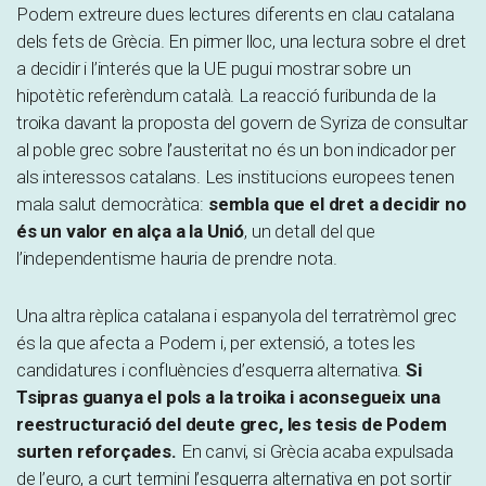
Podem extreure dues lectures diferents en clau catalana
dels fets de Grècia. En pirmer lloc, una lectura sobre el dret
a decidir i l’interés que la UE pugui mostrar sobre un
hipotètic referèndum català. La reacció furibunda de la
troika davant la proposta del govern de Syriza de consultar
al poble grec sobre l’austeritat no és un bon indicador per
als interessos catalans. Les institucions europees tenen
mala salut democràtica:
sembla que el dret a decidir no
és un valor en alça a la Unió
, un detall del que
l’independentisme hauria de prendre nota.
Una altra rèplica catalana i espanyola del terratrèmol grec
és la que afecta a Podem i, per extensió, a totes les
candidatures i confluències d’esquerra alternativa.
Si
Tsipras guanya el pols a la troika i aconsegueix una
reestructuració del deute grec, les tesis de Podem
surten reforçades.
En canvi, si Grècia acaba expulsada
de l’euro, a curt termini l’esquerra alternativa en pot sortir