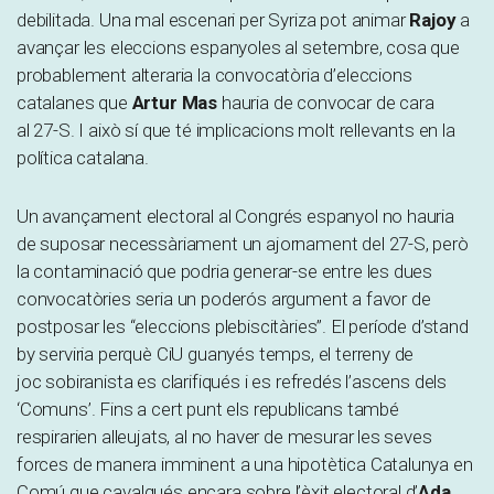
debilitada. Una mal escenari per Syriza pot animar
Rajoy
a
avançar les eleccions espanyoles al setembre, cosa que
probablement alteraria la convocatòria d’eleccions
catalanes que
Artur Mas
hauria de convocar de cara
al 27-S. I això sí que té implicacions molt rellevants en la
política catalana.
Un avançament electoral al Congrés espanyol no hauria
de suposar necessàriament un ajornament del 27-S, però
la contaminació que podria generar-se entre les dues
convocatòries seria un poderós argument a favor de
postposar les “eleccions plebiscitàries”. El període d’stand
by serviria perquè CiU guanyés temps, el terreny de
joc sobiranista es clarifiqués i es refredés l’ascens dels
‘Comuns’. Fins a cert punt els republicans també
respirarien alleujats, al no haver de mesurar les seves
forces de manera imminent a una hipotètica Catalunya en
Comú que cavalqués encara sobre l’èxit electoral d’
Ada