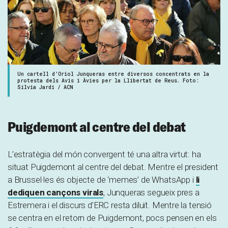
Un cartell d’Oriol Junqueras entre diversos concentrats en la
protesta dels Avis i Àvies per la Llibertat de Reus. Foto:
Sílvia Jardí / ACN
Puigdemont al centre del debat
L’estratègia del món convergent té una altra virtut: ha
situat Puigdemont al centre del debat. Mentre el president
a Brussel·les és objecte de ‘memes’ de WhatsApp i
li
dediquen cançons virals
, Junqueras segueix pres a
Estremera i el discurs d’ERC resta diluït. Mentre la tensió
se centra en el retorn de Puigdemont, pocs pensen en els