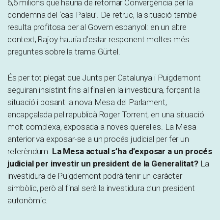
6,6 milions que hauria de retornar Convergència per la
condemna del ‘cas Palau’. De retruc, la situació també
resulta profitosa per al Govern espanyol: en un altre
context, Rajoy hauria d’estar responent moltes més
preguntes sobre la trama Gürtel.
És per tot plegat que Junts per Catalunya i Puigdemont
seguiran insistint fins al final en la investidura, forçant la
situació i posant la nova Mesa del Parlament,
encapçalada pel republicà Roger Torrent, en una situació
molt complexa, exposada a noves querelles. La Mesa
anterior va exposar-se a un procés judicial per fer un
referèndum.
La Mesa actual s’ha d’exposar a un procés
judicial per investir un president de la Generalitat?
La
investidura de Puigdemont podrà tenir un caràcter
simbòlic, però al final serà la investidura d’un president
autonòmic.