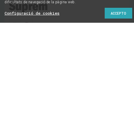
Suprem
dificultats de navegació de la pàgina web.
Configuració de cookies
ACCEPTO
25/01/2018 | 19:00
No per optimisme, sinó per realisme, afrontem un any
d’esperança en la foscor.
El 2018 dues sentències del
Tribunal Suprem dictaminaran el futur de l’aigua de
Catalunya
. Si el dogma neoliberal – gestió privada gestió
eficient – fa aigües als tribunals, obrirà la via democràtica
a recuperar un bé comú com l’aigua.