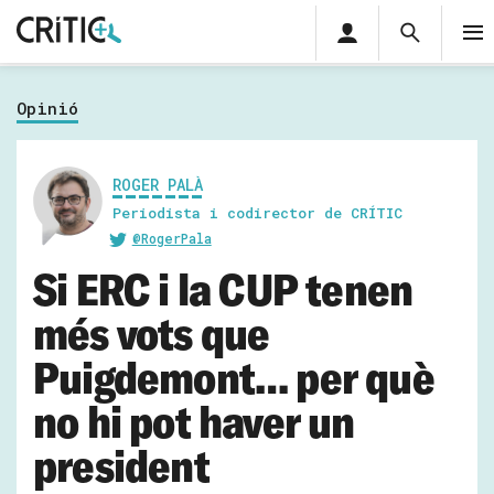
Àrea
Cerca
privada
Cerca
Subscriu-t'hi
Cer
per...
Opinió
Inicia sessió
ROGER PALÀ
Periodista i codirector de CRÍTIC
@RogerPala
Si ERC i la CUP tenen
més vots que
Puigdemont… per què
no hi pot haver un
president