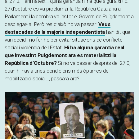
al 27-0. Tanmateix… quina garantia hi ha que sigui així? El
27 d’octubre es va proclamar la República Catalana al
Parlament i la cambra va instar el Govern de Puigdemont a
desplegar-la. Però res d’això no va passar.
Veus
destacades de la majoria independentista
han dit que
van decidir no fer-ho per evitar situacions de conflicte
social i violència de l’Estat.
Hi ha alguna garantia real
que investint Puigdemont ara es materialitzi la
República d’Octubre?
Si no va passar després del 27-0,
quan hi havia unes condicions més òptimes de
mobilització social…, passarà ara?