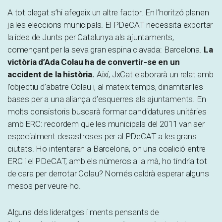
A tot plegat s’hi afegeix un altre factor. En l’horitzó planen
ja les eleccions municipals. El PDeCAT necessita exportar
la idea de Junts per Catalunya als ajuntaments,
començant per la seva gran espina clavada: Barcelona.
La
victòria d’Ada Colau ha de convertir-se en un
accident de la història.
Així, JxCat elaborarà un relat amb
l’objectiu d’abatre Colau i, al mateix temps, dinamitar les
bases per a una aliança d’esquerres als ajuntaments. En
molts consistoris buscarà formar candidatures unitàries
amb ERC: recordem que les municipals del 2011 van ser
especialment desastroses per al PDeCAT a les grans
ciutats. Ho intentaran a Barcelona, on una coalició entre
ERC i el PDeCAT, amb els números a la mà, ho tindria tot
de cara per derrotar Colau? Només caldrà esperar alguns
mesos per veure-ho.
Alguns dels lideratges i ments pensants de