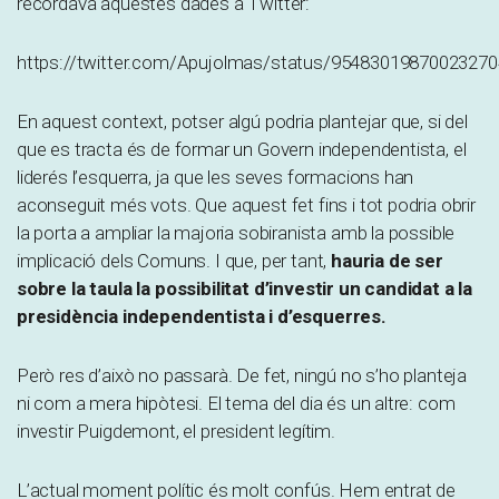
recordava aquestes dades a Twitter:
https://twitter.com/Apujolmas/status/95483019870023270
En aquest context, potser algú podria plantejar que, si del
que es tracta és de formar un Govern independentista, el
liderés l’esquerra, ja que les seves formacions han
aconseguit més vots. Que aquest fet fins i tot podria obrir
la porta a ampliar la majoria sobiranista amb la possible
implicació dels Comuns. I que, per tant,
hauria de ser
sobre la taula la possibilitat d’investir un candidat a la
presidència independentista i d’esquerres.
Però res d’això no passarà. De fet, ningú no s’ho planteja
ni com a mera hipòtesi. El tema del dia és un altre: com
investir Puigdemont, el president legítim.
L’actual moment polític és molt confús. Hem entrat de