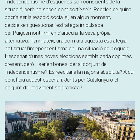
l’independentisme d’esquerres són conscients de la
situació, però no saben com sortir-se’n. Recelen de quina
podria ser la reacció social si, en algun moment,
decideixen qüestionar l’estratègia impulsada
per Puigdemont i miren d’articular la seva pròpia
alternativa. Tanmateix, ara com ara aquesta estratègia
pot situar l’independentisme en una situació de bloqueig.
L’escenari d’unes noves eleccions sembla cada cop més
present, però… serien bones per al conjunt de
l’independentisme? Es reeditaria la majoria absoluta? A qui
beneficia aquest escenari: Junts per Catalunya o el
conjunt del moviment sobiranista?