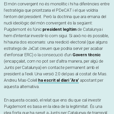
El món convergent no és monolític i hi ha diferències entre
l’estratègia que prioritzaria el PDeCAT i el que voldria
l’entorn del president. Però la doctrina que ara emana del
nucli ideològic del món convergent és la següent:
Puigdemont és l’únic
president legítim
de Catalunya i
hem d’intentar investir-lo com sigui. Si això no és possible,
hi hauria dos escenaris: una reedició electoral (que alguns
estrategs de JxCat creuen que podria servir per acabar
d’enfonsar ERC) o la consecució d’un
Govern tècnic
(encapçalat, com no pot ser d’altra manera, per algú de
Junts per Catalunya) en contacte permanent amb el
president a l’exili. Una versió 2.0 del pas al costat de Mas.
Andreu Mas-Colell
ha escrit al diari ‘Ara’
apostant per
aquesta alternativa.
En aquesta ocasió, el relat que ens diu que cal investir
Puigdemont es basa en la idea de la legitimitat. És una
idea forta que ha servit a Junts per Catalunya de trampolí