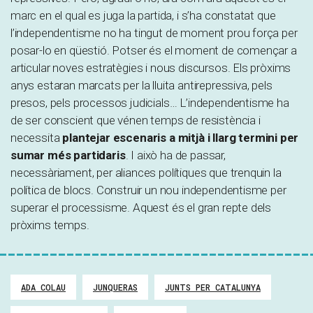
marc en el qual es juga la partida, i s’ha constatat que
l’independentisme no ha tingut de moment prou força per
posar-lo en qüestió. Potser és el moment de començar a
articular noves estratègies i nous discursos. Els pròxims
anys estaran marcats per la lluita antirepressiva, pels
presos, pels processos judicials… L’independentisme ha
de ser conscient que vénen temps de resistència i
necessita
plantejar escenaris a mitjà i llarg termini per
sumar més partidaris
. I això ha de passar,
necessàriament, per aliances polítiques que trenquin la
política de blocs. Construir un nou independentisme per
superar el processisme. Aquest és el gran repte dels
pròxims temps.
ADA COLAU
JUNQUERAS
JUNTS PER CATALUNYA