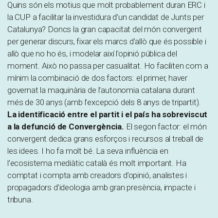
Quins són els motius que molt probablement duran ERC i
la CUP a facilitar la investidura d’un candidat de Junts per
Catalunya? Doncs la gran capacitat del món convergent
per generar discurs, fixar els marcs d’allò que és possible i
allò que no ho és, i modelar així l’opinió pública del
moment. Això no passa per casualitat. Ho faciliten com a
mínim la combinació de dos factors: el primer, haver
governat la maquinària de l’autonomia catalana durant
més de 30 anys (amb l’excepció dels 8 anys de tripartit).
La identificació entre el partit i el país ha sobreviscut
a la defunció de Convergència.
El segon factor: el món
convergent dedica grans esforços i recursos al treball de
les idees. I ho fa molt bé. La seva influència en
l’ecosistema mediàtic català és molt important. Ha
comptat i compta amb creadors d’opinió, analistes i
propagadors d’ideologia amb gran presència, impacte i
tribuna.