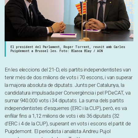
El president del Parlament, Roger Torrent, reunit amb Carles
Puigdemont a Brussel·les. Foto: Blanca Blay / ACN
En les eleccions del 21-D, els partits independentistes van
tenir més de dos milions de vots i 70 escons, i van superar
la majoria absoluta de diputats. Junts per Catalunya, la
candidatura impulsada per Convergència i pel PDeCAT, va
sumar 940.000 vots i 34 diputats. La suma dels partits
independentistes d’esquerres (ERC i la CUP), però, es va
enfilar fins a 1,12 milions de vots i els 36 diputats (32
d’ERC i 4 de la CUP), superant en vots i escons el partit de
Puigdemont. El periodista i analista Andreu Pujol