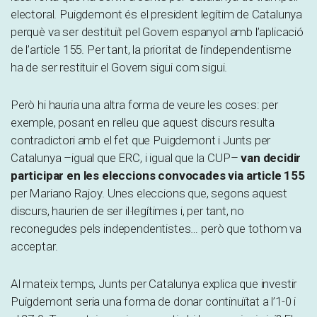
electoral. Puigdemont és el president legítim de Catalunya
perquè va ser destituït pel Govern espanyol amb l’aplicació
de l’article 155. Per tant, la prioritat de l’independentisme
ha de ser restituir el Govern sigui com sigui.
Però hi hauria una altra forma de veure les coses: per
exemple, posant en relleu que aquest discurs resulta
contradictori amb el fet que Puigdemont i Junts per
Catalunya –igual que ERC, i igual que la CUP–
van decidir
participar en les eleccions convocades via article 155
per Mariano Rajoy. Unes eleccions que, segons aquest
discurs, haurien de ser il·legítimes i, per tant, no
reconegudes pels independentistes… però que tothom va
acceptar.
Al mateix temps, Junts per Catalunya explica que investir
Puigdemont seria una forma de donar continuïtat a l’1-0 i