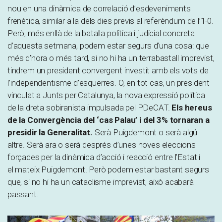
nou en una dinàmica de correlació d’esdeveniments
frenètica, similar a la dels dies previs al referèndum de l’1-0.
Però, més enllà de la batalla política i judicial concreta
d’aquesta setmana, podem estar segurs d’una cosa: que
més d’hora o més tard, si no hi ha un terrabastall imprevist,
tindrem un president convergent investit amb els vots de
l’independentisme d’esquerres. O, en tot cas, un president
vinculat a Junts per Catalunya, la nova expressió política
de la dreta sobiranista impulsada pel PDeCAT.
Els hereus
de la Convergència del ‘cas Palau’ i del 3% tornaran a
presidir la Generalitat.
Serà Puigdemont o serà algú
altre. Serà ara o serà després d’unes noves eleccions
forçades per la dinàmica d’acció i reacció entre l’Estat i
el mateix Puigdemont. Però podem estar bastant segurs
que, si no hi ha un cataclisme imprevist, això acabarà
passant.